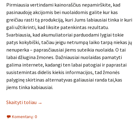
Pirmiausia vertindami kainoraščius nepamirškite, kad
pasinaudoję akcijomis bei nuolaidomis galite kur kas
greičiau rasti tą produkciją, kuri Jums labiausiai tinka ir kuri
gali užtikrinti, kad liksite patenkintas rezultatu.
Svarbiausia, kad akumuliatoriai parduodami lygiai tokie
patys kokybiški, tačiau jeigu netrumpą laiko tarpą niekas jų
nenuperka – paprasčiausiai jiems suteikia nuolaida. O tai
labai džiugina žmones. Dažniausiai nuolaidas pamatyti
galima internete, kadangi ten labai patogiai ir paprastai
susistemintas didelis kiekis informacijos, tad žmonės
palyginę skirtinas alternatyvas galiausiai randa tai,kas
jiems tinka kabiausiai.
Skaityti toliau
→
Komentarų: 0