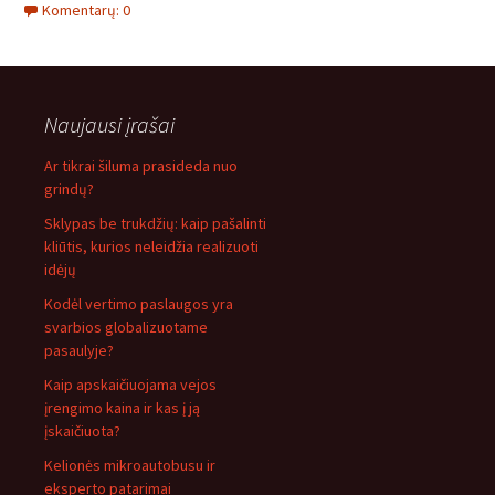
Komentarų: 0
Naujausi įrašai
Ar tikrai šiluma prasideda nuo
grindų?
Sklypas be trukdžių: kaip pašalinti
kliūtis, kurios neleidžia realizuoti
idėjų
Kodėl vertimo paslaugos yra
svarbios globalizuotame
pasaulyje?
Kaip apskaičiuojama vejos
įrengimo kaina ir kas į ją
įskaičiuota?
Kelionės mikroautobusu ir
eksperto patarimai