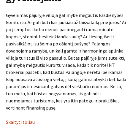
Gyvenimas pajūryje vilioja galimybe mėgautis kasdienybės
komfortu. Ar gali būti kas jaukiau už laisvalaikį prie jūros? Ar
po įtemptos darbo dienos pasimėgauti ramia minute
kopose, stebint besileidžiančią saulę? Ar tiesiog išeiti
pasivaikščioti su šeima po ošiantį pušyną? Palangos
dovanojama ramybė, unikali gamta ir harmoninga aplinka
vilioja turistus iš viso pasaulio. Butas pajūryje jums suteiktų
galimybę mėgautis kurortu visada, kada tik norite! NT
brokeriai pastebi, kad būstas Palangoje neretai perkamas
kaip nuosava atostogų vieta, į kurią galima atvykti bet kada
panorėjus ir nesukant galvos dėl viešbučio nuomos. Be to,
tuo metu, kai būstas negyvenamas, jis gali būti
nuomojamas turistams, kas yra itin patogu ir praktiška,
vertinant finansinę pusę.
Skaityti toliau
→