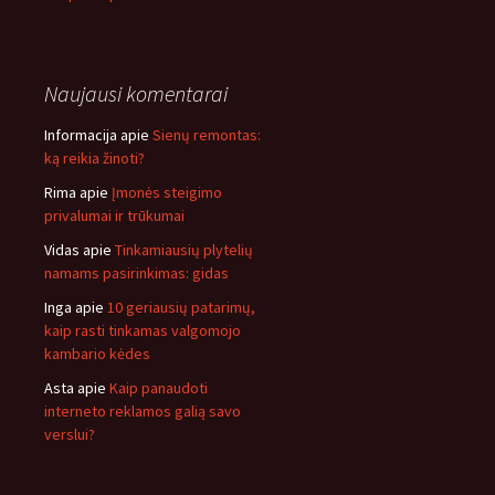
Naujausi komentarai
Informacija
apie
Sienų remontas:
ką reikia žinoti?
Rima
apie
Įmonės steigimo
privalumai ir trūkumai
Vidas
apie
Tinkamiausių plytelių
namams pasirinkimas: gidas
Inga
apie
10 geriausių patarimų,
kaip rasti tinkamas valgomojo
kambario kėdes
Asta
apie
Kaip panaudoti
interneto reklamos galią savo
verslui?