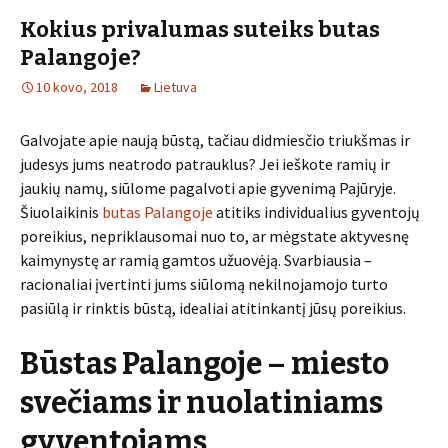
Kokius privalumas suteiks butas
Palangoje?
10 kovo, 2018
Lietuva
Galvojate apie naują būstą, tačiau didmiesčio triukšmas ir
judesys jums neatrodo patrauklus? Jei ieškote ramių ir
jaukių namų, siūlome pagalvoti apie gyvenimą Pajūryje.
Šiuolaikinis
butas Palangoje
atitiks individualius gyventojų
poreikius, nepriklausomai nuo to, ar mėgstate aktyvesnę
kaimynystę ar ramią gamtos užuovėją. Svarbiausia –
racionaliai įvertinti jums siūlomą nekilnojamojo turto
pasiūlą ir rinktis būstą, idealiai atitinkantį jūsų poreikius.
Būstas Palangoje – miesto
svečiams ir nuolatiniams
gyventojams