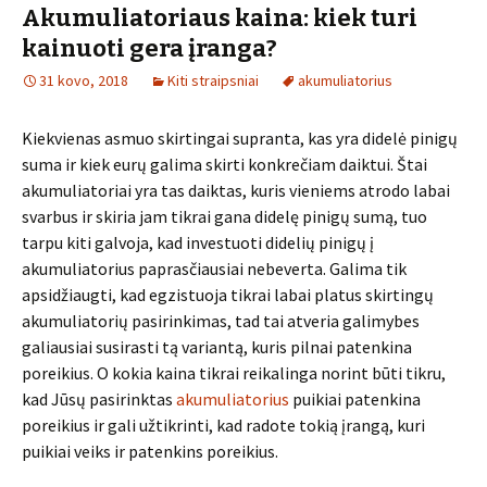
Akumuliatoriaus kaina: kiek turi
kainuoti gera įranga?
31 kovo, 2018
Kiti straipsniai
akumuliatorius
Kiekvienas asmuo skirtingai supranta, kas yra didelė pinigų
suma ir kiek eurų galima skirti konkrečiam daiktui. Štai
akumuliatoriai yra tas daiktas, kuris vieniems atrodo labai
svarbus ir skiria jam tikrai gana didelę pinigų sumą, tuo
tarpu kiti galvoja, kad investuoti didelių pinigų į
akumuliatorius paprasčiausiai nebeverta. Galima tik
apsidžiaugti, kad egzistuoja tikrai labai platus skirtingų
akumuliatorių pasirinkimas, tad tai atveria galimybes
galiausiai susirasti tą variantą, kuris pilnai patenkina
poreikius. O kokia kaina tikrai reikalinga norint būti tikru,
kad Jūsų pasirinktas
akumuliatorius
puikiai patenkina
poreikius ir gali užtikrinti, kad radote tokią įrangą, kuri
puikiai veiks ir patenkins poreikius.