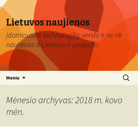
Lietuvos naujienos
Įdomiausios technologijų, verslo ir ne tik
naujienos iš Lietuvos ir pasaulio.
Eiti
Ieškoti:
Meniu
prie
turinio
Mėnesio archyvas: 2018 m. kovo
mėn.