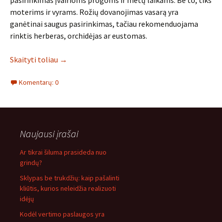
pasirinkimas įvairioms progoms ir metų laikams. Be to, tiks
moterims ir vyrams. Rožių dovanojimas vasarą yra
ganėtinai saugus pasirinkimas, tačiau rekomenduojama
rinktis herberas, orchidėjas ar eustomas.
Skaityti toliau
→
Komentarų: 0
Naujausi įrašai
Ar tikrai šiluma prasideda nuo
grindų?
Sklypas be trukdžių: kaip pašalinti
kliūtis, kurios neleidžia realizuoti
idėjų
Kodėl vertimo paslaugos yra