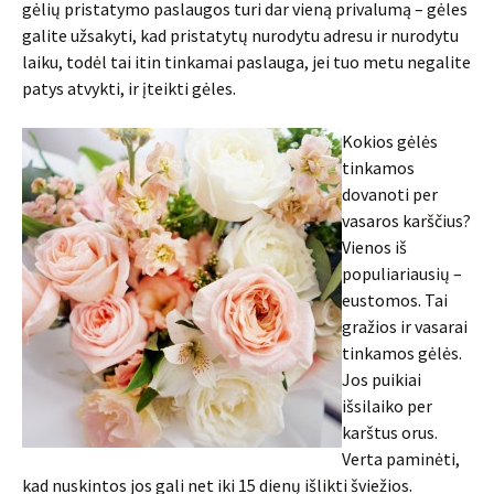
gėlių pristatymo paslaugos turi dar vieną privalumą – gėles
galite užsakyti, kad pristatytų nurodytu adresu ir nurodytu
laiku, todėl tai itin tinkamai paslauga, jei tuo metu negalite
patys atvykti, ir įteikti gėles.
Kokios gėlės
tinkamos
dovanoti per
vasaros karščius?
Vienos iš
populiariausių –
eustomos. Tai
gražios ir vasarai
tinkamos gėlės.
Jos puikiai
išsilaiko per
karštus orus.
Verta paminėti,
kad nuskintos jos gali net iki 15 dienų išlikti šviežios.