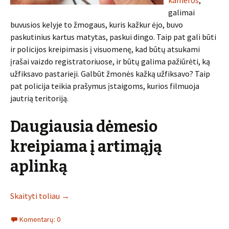
kameros
,
galimai
buvusios kelyje to žmogaus, kuris kažkur ėjo, buvo
paskutinius kartus matytas, paskui dingo. Taip pat gali būti
ir policijos kreipimasis į visuomenę, kad būtų atsukami
įrašai vaizdo registratoriuose, ir būtų galima pažiūrėti, ką
užfiksavo pastarieji. Galbūt žmonės kažką užfiksavo? Taip
pat policija teikia prašymus įstaigoms, kurios filmuoja
jautrią teritoriją.
Daugiausia dėmesio
kreipiama į artimąją
aplinką
Skaityti toliau
→
Komentarų: 0