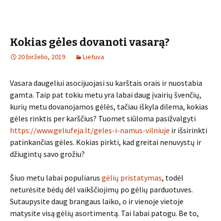
Kokias gėles dovanoti vasarą?
20 birželio, 2019
Lietuva
Vasara daugeliui asocijuojasi su karštais orais ir nuostabia
gamta. Taip pat tokiu metu yra labai daug įvairių švenčių,
kurių metu dovanojamos gėlės, tačiau iškyla dilema, kokias
gėles rinktis per karščius? Tuomet siūloma pasižvalgyti
https://www.geliufeja.lt/geles-i-namus-vilniuje
ir išsirinkti
patinkančias gėles. Kokias pirkti, kad greitai nenuvystų ir
džiugintų savo grožiu?
Šiuo metu labai populiarus
gėlių pristatymas
, todėl
neturėsite bėdų dėl vaikščiojimų po gėlių parduotuves.
Sutaupysite daug brangaus laiko, o ir vienoje vietoje
matysite visą gėlių asortimentą. Tai labai patogu. Be to,