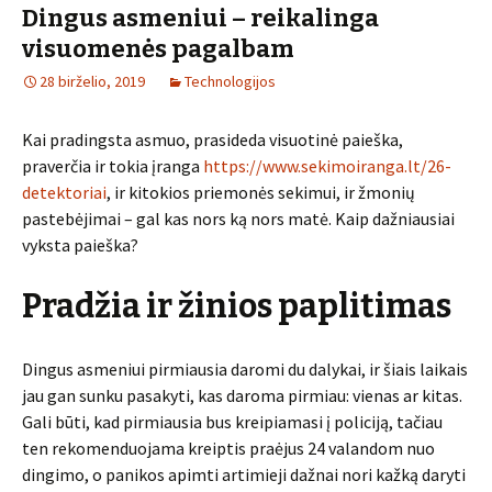
Dingus asmeniui – reikalinga
visuomenės pagalbam
28 birželio, 2019
Technologijos
Kai pradingsta asmuo, prasideda visuotinė paieška,
praverčia ir tokia įranga
https://www.sekimoiranga.lt/26-
detektoriai
, ir kitokios priemonės sekimui, ir žmonių
pastebėjimai – gal kas nors ką nors matė. Kaip dažniausiai
vyksta paieška?
Pradžia ir žinios paplitimas
Dingus asmeniui pirmiausia daromi du dalykai, ir šiais laikais
jau gan sunku pasakyti, kas daroma pirmiau: vienas ar kitas.
Gali būti, kad pirmiausia bus kreipiamasi į policiją, tačiau
ten rekomenduojama kreiptis praėjus 24 valandom nuo
dingimo, o panikos apimti artimieji dažnai nori kažką daryti