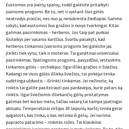
Eustomos yra įvairių spalvų, todėl galėsite pritaikyti
įvairioms progoms. Be to, net ir vystant šios gėlės
neatrodys prastai, nes nuo jų nenukrenta žiedlapiai. Galima
sakyti, kad eustomos bus gražios ir nuvys tvarkingai. Kitas
galimas pasirinkimas – herberos. Jos taip pat puikiai
išsilaikys per vasaros karščius. Svarbu pasakyti, kad
herberos tinkamos įvairioms progoms bei galėsite jas
įteikti tiek vyrui, tiek ir moteriai. Tai ganėtinai universalus
pasirinkimas. Ypatingoms progoms, pavyzdžiui, vestuvėms
tinkamos gėlės – orchidėjos. Ilgai išliks gražios ir šviežios.
Kadangi ne visos gėlės išlieka šviežios, tai pirkėjui tenka
sudėtinga užduotis – išrinkti tinkamas. Jei nežinote, ką
rinktis tai galite pasiteirauti pas pardavėjus, kurie patars ką
rinktis. Ilgai šviežiomis išliekančių gėlių pristatymas
galimas bet kuriuo metu, tačiau vasarą tai tampa ypatingai
aktualu. Temperatūrai viršijus 30 laipsnių karštį tenka gerai
apgalvoti, kas tinka, o kas netinka iš gėlių. Jei norima
paprasto patarimo – rinkitės rožes. Tai klasikinis