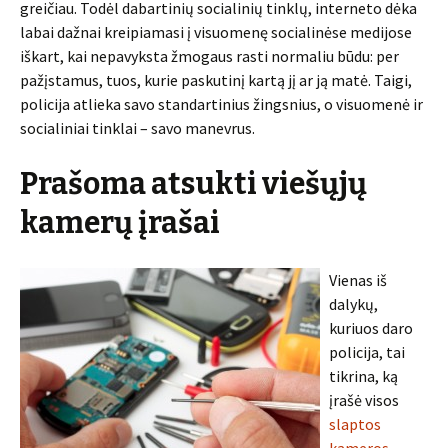
greičiau. Todėl dabartinių socialinių tinklų, interneto dėka
labai dažnai kreipiamasi į visuomenę socialinėse medijose
iškart, kai nepavyksta žmogaus rasti normaliu būdu: per
pažįstamus, tuos, kurie paskutinį kartą jį ar ją matė. Taigi,
policija atlieka savo standartinius žingsnius, o visuomenė ir
socialiniai tinklai – savo manevrus.
Prašoma atsukti viešųjų
kamerų įrašai
Vienas iš
dalykų,
kuriuos daro
policija, tai
tikrina, ką
įrašė visos
slaptos