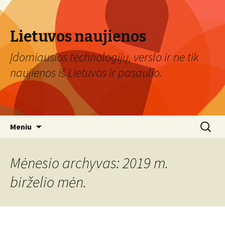
Lietuvos naujienos
Įdomiausios technologijų, verslo ir ne tik
naujienos iš Lietuvos ir pasaulio.
Eiti
Ieškoti:
Meniu
prie
turinio
Mėnesio archyvas: 2019 m.
birželio mėn.