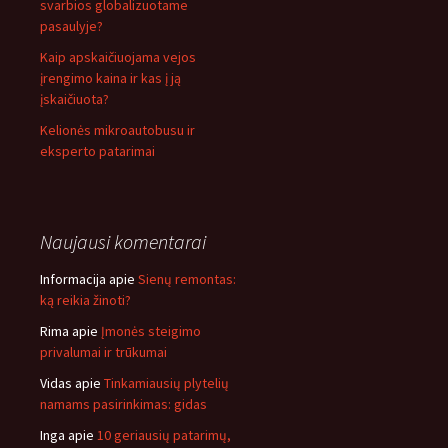
svarbios globalizuotame
pasaulyje?
Kaip apskaičiuojama vejos
įrengimo kaina ir kas į ją
įskaičiuota?
Kelionės mikroautobusu ir
eksperto patarimai
Naujausi komentarai
Informacija
apie
Sienų remontas:
ką reikia žinoti?
Rima
apie
Įmonės steigimo
privalumai ir trūkumai
Vidas
apie
Tinkamiausių plytelių
namams pasirinkimas: gidas
Inga
apie
10 geriausių patarimų,