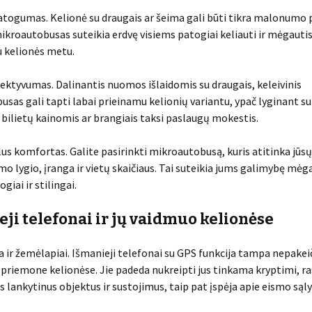
atogumas. Kelionė su draugais ar šeima gali būti tikra malonumo p
mikroautobusas suteikia erdvę visiems patogiai keliauti ir mėgauti
 kelionės metu.
fektyvumas. Dalinantis nuomos išlaidomis su draugais, keleivinis
sas gali tapti labai prieinamu kelionių variantu, ypač lyginant su
bilietų kainomis ar brangiais taksi paslaugų mokestis.
alus komfortas. Galite pasirinkti mikroautobusą, kuris atitinka jūsų
o lygio, įranga ir vietų skaičiaus. Tai suteikia jums galimybę mėg
giai ir stilingai.
ji telefonai ir jų vaidmuo kelionėse
ja ir žemėlapiai. Išmanieji telefonai su GPS funkcija tampa nepake
 priemone kelionėse. Jie padeda nukreipti jus tinkama kryptimi, ra
s lankytinus objektus ir sustojimus, taip pat įspėja apie eismo sąly