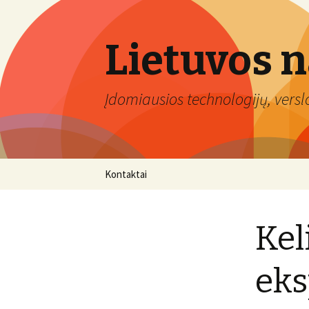
Lietuvos 
Įdomiausios technologijų, verslo 
Eiti
Kontaktai
prie
turinio
Kel
eks