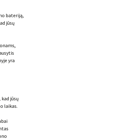
no bateriją,
kad jūsų
efonams,
ausytis
yje yra
, kad jūsų
o laikas.
abai
ntas
fono