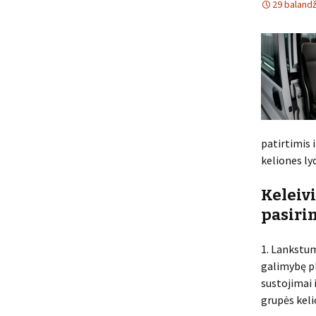
29 balandž
patirtimis i
keliones ly
Keleiv
pasiri
1. Lankstu
galimybę pl
sustojimai 
grupės keli