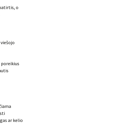
atirtis, o
s
 viešojo
 poreikius
autis
ičiama
sti
gas ar kelio