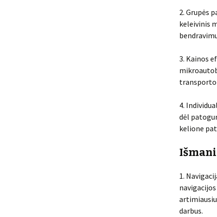
2. Grupės p
keleivinis 
bendravimu
3. Kainos e
mikroautobu
transporto 
4. Individu
dėl patogum
kelione pato
Išmanie
1. Navigaci
navigacijos
artimiausiu
darbus.