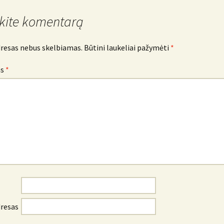
kite komentarą
dresas nebus skelbiamas.
Būtini laukeliai pažymėti
*
as
*
dresas