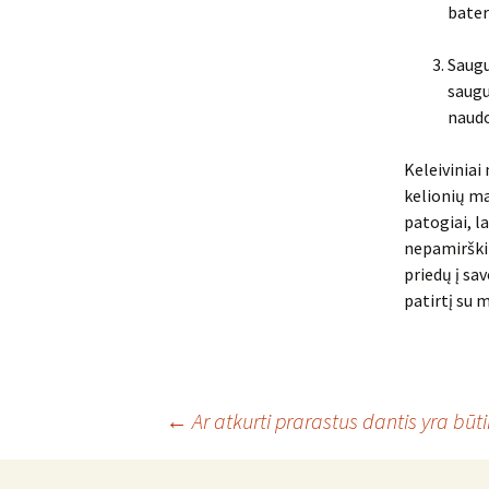
bateri
Saugu
saugu
naudo
Keleiviniai
kelionių ma
patogiai, la
nepamirškit
priedų į sa
patirtį su
Įrašo
←
Ar atkurti prarastus dantis yra būt