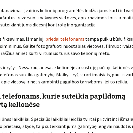
 planavimas. Įvairios kelionių programėlės leidžia jums kurti ir tvar
ršrutus, rezervuoti nakvynės vietoves, aptarnavimo stotis ir mai
 suteikiant jums didesnį kontrolę ir organizaciją.
s fiksavimas. Išmanieji
priedai telefonams
tampa puikiu būdu fiksu
isiminimus. Galite fotografuoti nuostabias vietoves, filmuoti vaizd
oraščius ar net kurti virtualius turus savo kelionių metu.
 ir ryšys. Nesvarbu, ar esate kelionėje ar sustoję pačioje kelionės v
elefonas suteikia galimybę išlaikyti ryšį su artimaisiais, gauti svar
 apie vietovę ir net skambinti pagalbos tarnyboms, jei to reikia.
i telefonams, kurie suteikia papildomą
tą kelionėse
inės laikikliai. Specialūs laikikliai leidžia tvirtai pritvirtinti išma
 prietaisų skyde, taip suteikiant jums galimybę lengvai naudotis 