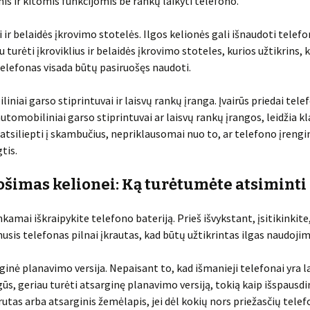
 ir kitomis funkcijomis be rankų laikyti telefono.
ai ir belaidės įkrovimo stotelės. Ilgos kelionės gali išnaudoti telefo
 turėti įkroviklius ir belaidės įkrovimo stoteles, kurios užtikrins, 
elefonas visada būtų pasiruošęs naudoti.
liniai garso stiprintuvai ir laisvų rankų įranga. Įvairūs priedai tel
automobiliniai garso stiprintuvai ar laisvų rankų įrangos, leidžia kl
atsiliepti į skambučius, nepriklausomai nuo to, ar telefono įrengin
tis.
ošimas kelionei: Ką turėtumėte atsiminti
kamai iškraipykite telefono bateriją. Prieš išvykstant, įsitikinkite
usis telefonas pilnai įkrautas, kad būtų užtikrintas ilgas naudojim
ginė planavimo versija. Nepaisant to, kad išmanieji telefonai yra l
ūs, geriau turėti atsarginę planavimo versiją, tokią kaip išspausdi
utas arba atsarginis žemėlapis, jei dėl kokių nors priežasčių tele