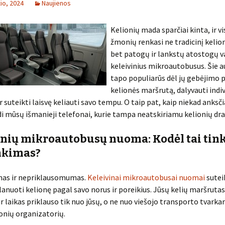
io, 2024
Naujienos
Kelionių mada sparčiai kinta, ir v
žmonių renkasi ne tradicinį kelio
bet patogų ir lankstų atostogų v
keleivinius mikroautobusus. Šie 
tapo populiarūs dėl jų gebėjimo p
kelionės maršrutą, dalyvauti indi
r suteikti laisvę keliauti savo tempu. O taip pat, kaip niekad anksčia
di mūsų išmanieji telefonai, kurie tampa neatskiriamu kelionių dr
inių mikroautobusų nuoma: Kodėl tai ti
nkimas?
mas ir nepriklausomumas.
Keleivinai mikroautobusai nuomai
sutei
anuoti kelionę pagal savo norus ir poreikius. Jūsų kelių maršrutas
ir laikas priklauso tik nuo jūsų, o ne nuo viešojo transporto tvarka
onių organizatorių.