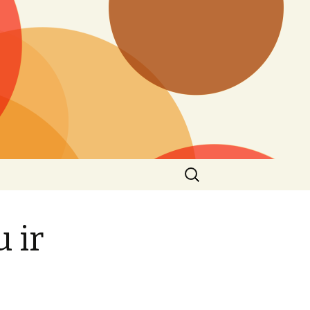
Ieškoti:
 ir