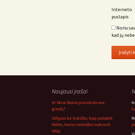
Interneto
puslapis
Noriu sav
kad jų nebe
Naujausi įrašai
N
Ar tikrai šiluma prasideda nuo
I
grindų?
ką
Sklypas be trukdžių: kaip pašalinti
R
kliūtis, kurios neleidžia realizuoti
p
idėjų
V