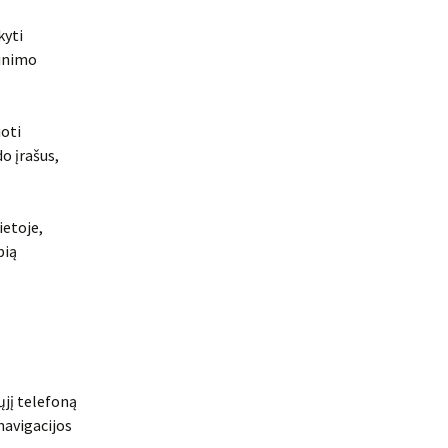
kyti
tinimo
oti
o įrašus,
ietoje,
bią
nųjį telefoną
navigacijos