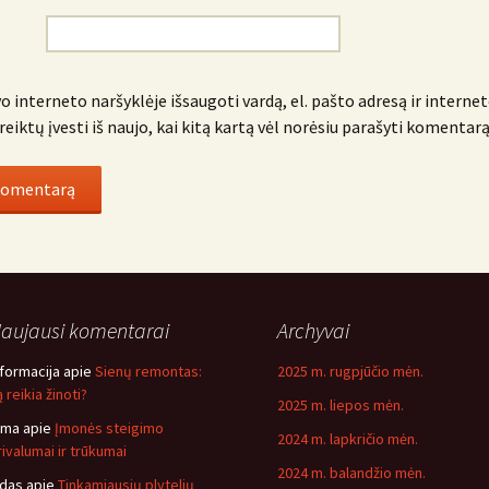
o interneto naršyklėje išsaugoti vardą, el. pašto adresą ir internet
reiktų įvesti iš naujo, kai kitą kartą vėl norėsiu parašyti komentarą
aujausi komentarai
Archyvai
nformacija
apie
Sienų remontas:
2025 m. rugpjūčio mėn.
 reikia žinoti?
2025 m. liepos mėn.
ima
apie
Įmonės steigimo
2024 m. lapkričio mėn.
rivalumai ir trūkumai
2024 m. balandžio mėn.
idas
apie
Tinkamiausių plytelių