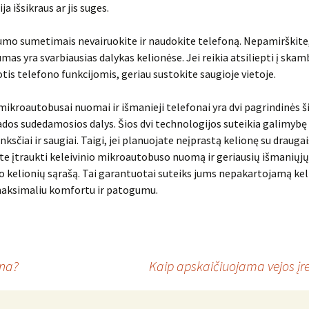
ja išsikraus ar jis suges.
mo sumetimais nevairuokite ir naudokite telefoną. Nepamirškite
mas yra svarbiausias dalykas kelionėse. Jei reikia atsiliepti į skam
tis telefono funkcijomis, geriau sustokite saugioje vietoje.
 mikroautobusai nuomai ir išmanieji telefonai yra dvi pagrindinės š
dos sudedamosios dalys. Šios dvi technologijos suteikia galimybę 
nksčiai ir saugiai. Taigi, jei planuojate neįprastą kelionę su drauga
e įtraukti keleivinio mikroautobuso nuomą ir geriausių išmaniųj
vo kelionių sąrašą. Tai garantuotai suteiks jums nepakartojamą kel
 maksimaliu komfortu ir patogumu.
ina?
Kaip apskaičiuojama vejos įre