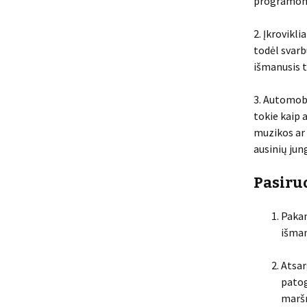
programomis
2. Įkrovikli
todėl svarbu
išmanusis t
3. Automobi
tokie kaip 
muzikos ar 
ausinių jung
Pasiru
Pakan
išman
Atsar
patog
maršr