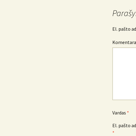
navigacija
Parašy
El. pašto a
Komentar
Vardas
*
El. pašto a
*