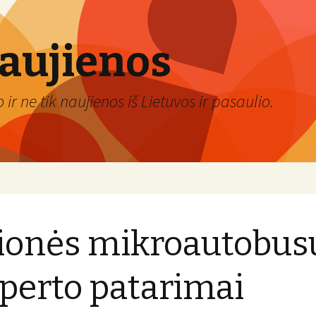
naujienos
ir ne tik naujienos iš Lietuvos ir pasaulio.
ionės mikroautobusu
perto patarimai