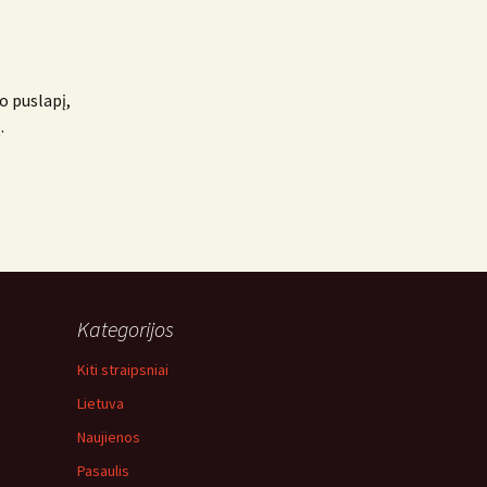
o puslapį,
.
Kategorijos
Kiti straipsniai
Lietuva
Naujienos
Pasaulis