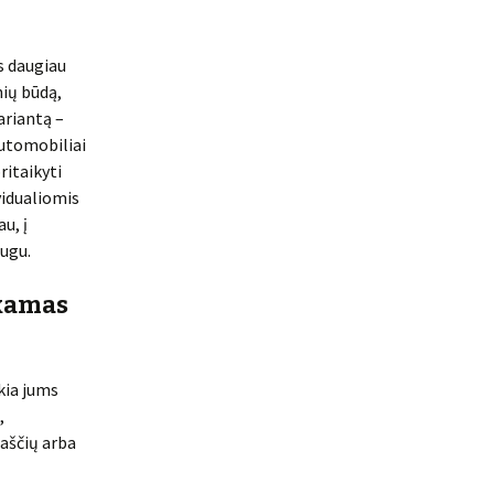
is daugiau
nių būdą,
ariantą –
automobiliai
ritaikyti
vidualiomis
u, į
augu.
nkamas
kia jums
,
raščių arba