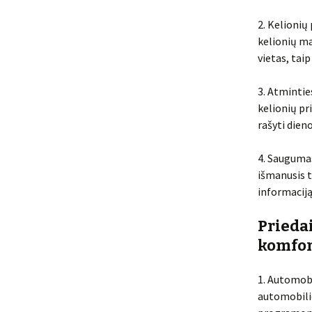
2. Kelionių
kelionių ma
vietas, taip
3. Atmintie
kelionių pr
rašyti dien
4. Saugumas
išmanusis t
informaciją
Prieda
komfor
1. Automobil
automobilio