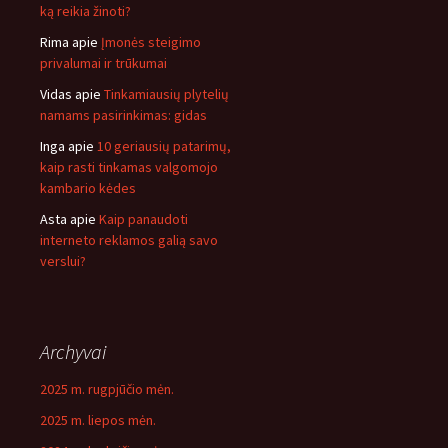
ką reikia žinoti?
Rima
apie
Įmonės steigimo
privalumai ir trūkumai
Vidas
apie
Tinkamiausių plytelių
namams pasirinkimas: gidas
Inga
apie
10 geriausių patarimų,
kaip rasti tinkamas valgomojo
kambario kėdes
Asta
apie
Kaip panaudoti
interneto reklamos galią savo
verslui?
Archyvai
2025 m. rugpjūčio mėn.
2025 m. liepos mėn.