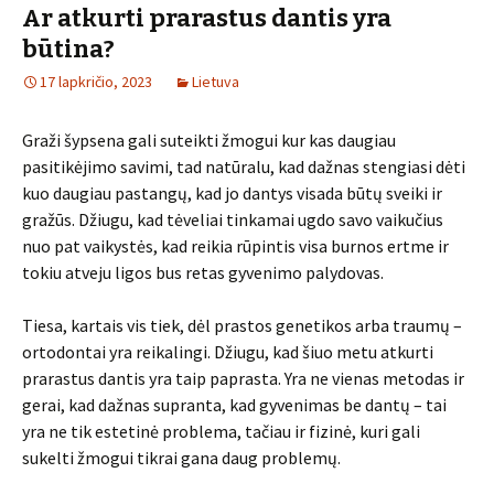
Ar atkurti prarastus dantis yra
būtina?
17 lapkričio, 2023
Lietuva
Graži šypsena gali suteikti žmogui kur kas daugiau
pasitikėjimo savimi, tad natūralu, kad dažnas stengiasi dėti
kuo daugiau pastangų, kad jo dantys visada būtų sveiki ir
gražūs. Džiugu, kad tėveliai tinkamai ugdo savo vaikučius
nuo pat vaikystės, kad reikia rūpintis visa burnos ertme ir
tokiu atveju ligos bus retas gyvenimo palydovas.
Tiesa, kartais vis tiek, dėl prastos genetikos arba traumų –
ortodontai yra reikalingi. Džiugu, kad šiuo metu atkurti
prarastus dantis yra taip paprasta. Yra ne vienas metodas ir
gerai, kad dažnas supranta, kad gyvenimas be dantų – tai
yra ne tik estetinė problema, tačiau ir fizinė, kuri gali
sukelti žmogui tikrai gana daug problemų.