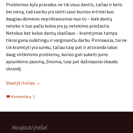
Problemos kyla praradus ne tik visus dantis, tačiau ir kelis
bei vieną, tad svarbu yra skirti savo burnos ertmei kuo
daugiau dėmesio nepriklausomai nuo to – kiek dantų
neteko ir tuo pačiu kokia yra jų netekimo priežastis.
Netekus bet kokio dantų skaičiaus – kramtymas tampa
tikrai gana sudėtingu ir varginančiu darbu. Pirmiausia, tai ne
tik kramtyti yra sunku, tačiau taip pat ir atsiranda labai
daug virškinimo problemų, kurios gali sukelti jums
apsunkimo jausmą, žinoma, taip pat dažniausiai skauda
skrandį.
Skaityti toliau
→
Komentarų: 1
Naujausi įrašai