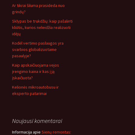
Ar tikrai šiluma prasideda nuo
grindų?
Sklypas be trukdžių: kaip pašalinti
kliūtis, kurios neleidžia realizuoti
idėjų
Kodėl vertimo paslaugos yra
svarbios globalizuotame
pasaulyje?
Kaip apskaičiuojama vejos
įrengimo kaina ir kas į ją
įskaičiuota?
Kelionės mikroautobusu ir
eksperto patarimai
Naujausi komentarai
Informacija
apie
Sienų remontas: