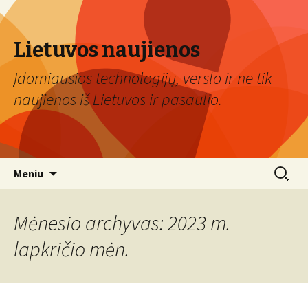
Lietuvos naujienos
Įdomiausios technologijų, verslo ir ne tik
naujienos iš Lietuvos ir pasaulio.
Eiti
Ieškoti:
Meniu
prie
turinio
Mėnesio archyvas: 2023 m.
lapkričio mėn.