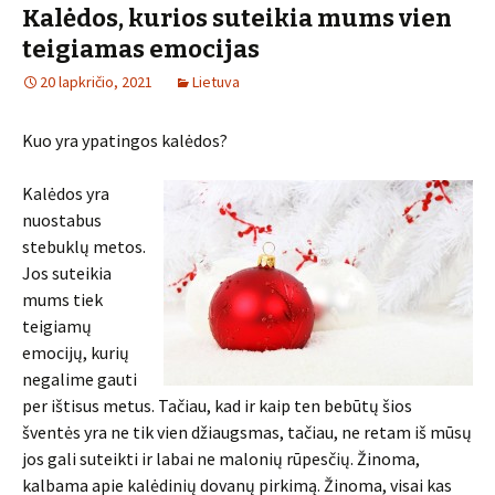
Kalėdos, kurios suteikia mums vien
teigiamas emocijas
20 lapkričio, 2021
Lietuva
Kuo yra ypatingos kalėdos?
Kalėdos yra
nuostabus
stebuklų metos.
Jos suteikia
mums tiek
teigiamų
emocijų, kurių
negalime gauti
per ištisus metus. Tačiau, kad ir kaip ten bebūtų šios
šventės yra ne tik vien džiaugsmas, tačiau, ne retam iš mūsų
jos gali suteikti ir labai ne malonių rūpesčių. Žinoma,
kalbama apie kalėdinių dovanų pirkimą. Žinoma, visai kas