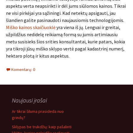
aspektu verta neapsirikti ir dėl jums siūlomos kainos. Tikrai
ne visi pirkėjai yra sąžiningi. Kad netektų apsigauti, jau
šiandien galite pasinaudoti naujausiomis technologijomis.
Miško kainos skaičiuoklė
yra viena iš jų. Lengvai ir greitai,
užpildžius nedidelę reikiamą formą su jumis artimiausiu
metu susisieks šios srities konsultantai, kurie patars, kokia
yra tikroji jūsų miško sklypo vertė pagal kadastrinį numerį,
hektaro plotą ir kitus aspektus.
Komentarų: 0
Naujausi įrašai
Ar tikrai šiluma prasideda nuo
grindų?
Sklypas be trukdžių: kaip pašalinti