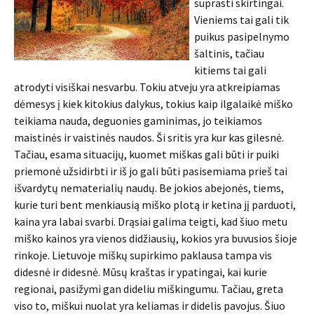
suprasti skirtingai.
Vieniems tai gali tik
puikus pasipelnymo
šaltinis, tačiau
kitiems tai gali
atrodyti visiškai nesvarbu. Tokiu atveju yra atkreipiamas
dėmesys į kiek kitokius dalykus, tokius kaip ilgalaikė miško
teikiama nauda, deguonies gaminimas, jo teikiamos
maistinės ir vaistinės naudos. Ši sritis yra kur kas gilesnė.
Tačiau, esama situacijų, kuomet miškas gali būti ir puiki
priemonė užsidirbti ir iš jo gali būti pasisemiama prieš tai
išvardytų nematerialių naudų. Be jokios abejonės, tiems,
kurie turi bent menkiausią miško plotą ir ketina jį parduoti,
kaina yra labai svarbi. Drąsiai galima teigti, kad šiuo metu
miško kainos yra vienos didžiausių, kokios yra buvusios šioje
rinkoje. Lietuvoje miškų supirkimo paklausa tampa vis
didesnė ir didesnė. Mūsų kraštas ir ypatingai, kai kurie
regionai, pasižymi gan dideliu miškingumu. Tačiau, greta
viso to, miškui nuolat yra keliamas ir didelis pavojus. Šiuo