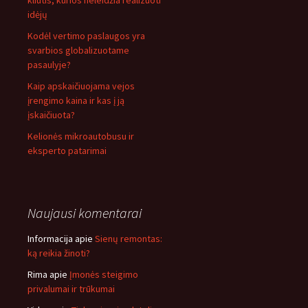
kliūtis, kurios neleidžia realizuoti
idėjų
Kodėl vertimo paslaugos yra
svarbios globalizuotame
pasaulyje?
Kaip apskaičiuojama vejos
įrengimo kaina ir kas į ją
įskaičiuota?
Kelionės mikroautobusu ir
eksperto patarimai
Naujausi komentarai
Informacija
apie
Sienų remontas:
ką reikia žinoti?
Rima
apie
Įmonės steigimo
privalumai ir trūkumai