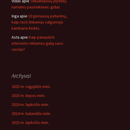
Vidas
apie
Tinkamiausių plytelių
namams pasirinkimas: gidas
Inga
apie
10 geriausių patarimų,
kaip rasti tinkamas valgomojo
kambario kėdes
Asta
apie
Kaip panaudoti
interneto reklamos galią savo
verslui?
Archyvai
2025 m. rugpjūčio mėn.
2025 m. liepos mėn.
2024 m. lapkričio mėn.
2024 m. balandžio mėn.
2023 m. lapkričio mėn.