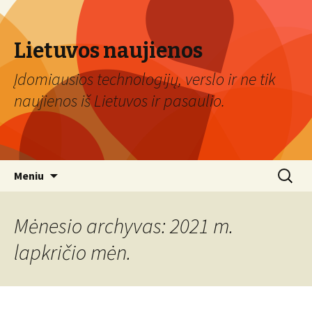
Lietuvos naujienos
Įdomiausios technologijų, verslo ir ne tik
naujienos iš Lietuvos ir pasaulio.
Eiti
Ieškoti:
Meniu
prie
turinio
Mėnesio archyvas: 2021 m.
lapkričio mėn.