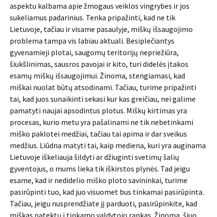
aspektu kalbama apie žmogaus veiklos vingrybes ir jos
sukeliamus padarinius. Tenka pripažinti, kad ne tik
Lietuvoje, tačiau ir visame pasaulyje, miškų išsaugojimo
problema tampa vis labiau aktuali. Besiplečiantys
gyvenamieji plotai, saugomų teritorijų nepriežiūra,
šiukšlinimas, sausros pavojai ir kito, turi didelės įtakos
esamų miškų išsaugojimui. Žinoma, stengiamasi, kad
miškai nuolat būtų atsodinami. Tačiau, turime pripažinti
tai, kad juos sunaikinti sekasi kur kas greičiau, nei galime
pamatyti naujai apsodintus plotus. Miškų kirtimas yra
procesas, kurio metu yra pašalinami ne tik nebetinkami
miško paklotei medžiai, tačiau tai apima ir dar sveikus
medžius. Liūdna matyti tai, kaip mediena, kuri yra auginama
Lietuvoje iškeliauja šildyti ar džiuginti svetimų šalių
gyventojus, o mums lieka tik iškirstos plynės. Tad jeigu
esame, kad ir nedidelio miško ploto savininkai, turime
pasirūpinti tuo, kad juo visuomet bus tinkamai pasirūpinta.
Tačiau, jeigu nusprendžiate jį parduoti, pasirūpinkite, kad
miškas patektų į tinkamo valdytojo rankas. Žinoma, šiuo