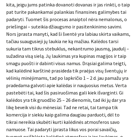
kita, jeigu jums patinka dovanoti dovanas ir jas rinkti, o taip
pat turite pakankamai palankias finansines galimybes tai
padaryti. Tuomet šis procesas anaiptol nėra nemalonus, o
priešingai – suteikia džiaugsmo ir pasitenkinimo savimi.
Nors įprasta manyti, kad ši šventė yra labiau skirta vaikams,
tačiau suaugusieji jų laukia ne ką mažiau. Kalėdos tarsi
sukuria tam tikrus stebuklus, nekantrumo jausmą, jaudulį –
sužadina visą sielą. Jų laukimas yra kupinas magijos ir taip
smagu puošti ir dabinti visus namus. Drąsiai galima teigti,
kad kalėdinė karštinė prasideda tik praėjus visų šventųjų ir
vėlinių minėjimams, tad po lapkričio 1 – 2 d. jau pamažu yra
pradedama galvoti apie kalėdas ir naujuosius metus. Verta
pastebėti tai, kad šis pasiruošimas gali kiek išvarginti. Gi
kalėdos yra tik gruodžio 25 – 26 dienomis, tad iki jų dar yra
likę beveik visi du mėnesiai. Tad ne retai, tai tampa tik
komercija ir siekiu kaip galima daugiau parduoti, dėl to
tikrai nereikia skubėti kurti kalėdinės atmosferos savo
namuose. Tai padaryti įprasta likus vos porai savaičių,
tuomet neišblėsta kalėdinė atmosfera ir jos laukimas, o