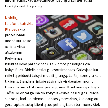
informacijos, kad galėtumėte nuspręsti kur geriausia
tvarkyti mobilią įrangą.
Mobiliųjų
telefonų taisykla
Klaipėda
yra
profesionali
įmonė kuri laiko
atlieka visus
užsakymus.
Kiekvienas
klientas lieka patenkintas. Teikiamos paslaugos yra
kokybiškos. Didelis paslaugų asortimentas. Galvojate kur
reikėtų priduoti taisyti mobilią įrangą, tai ši įmonė yra kaip
tik jums. Šiandien rinkoje atsiranda vis daugiau įmonių
kurios užsiima tokiomis paslaugomis. Konkurencija didėja.
Tačiau klientai gauna tik kokybiškesnes paslaugas. Reikia
suprasti, kad kiekvienas klientas yra svarbus, kuo daugiau
gerai aptarnautų klientų tuo pelningiau dirba įmonė. Kiek