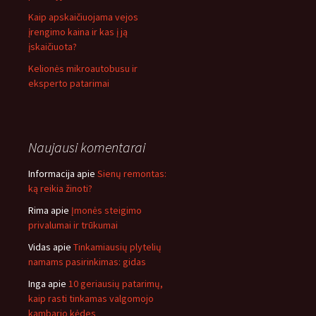
Kaip apskaičiuojama vejos
įrengimo kaina ir kas į ją
įskaičiuota?
Kelionės mikroautobusu ir
eksperto patarimai
Naujausi komentarai
Informacija
apie
Sienų remontas:
ką reikia žinoti?
Rima
apie
Įmonės steigimo
privalumai ir trūkumai
Vidas
apie
Tinkamiausių plytelių
namams pasirinkimas: gidas
Inga
apie
10 geriausių patarimų,
kaip rasti tinkamas valgomojo
kambario kėdes