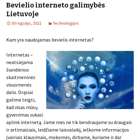
Bevielio interneto galimybės
Lietuvoje
30 rugsėjo, 2021
Technologijos
Kam yra naudojamas bevielis internetas?
Internetas –
neatsiejama
šiandienos
skaitmeninės
visuomenės
dalis. Drąsiai
galime teigti,
kad visas mūsų
gyvenimas sukasi
aplink internetą. Jame mes ne tik bendraujame su draugais
ir artimaisiais, leidžiame laisvalaikį, ieškome informacijos
įvairiais klausimais, mokomės, dirbame, kuriame ir dar