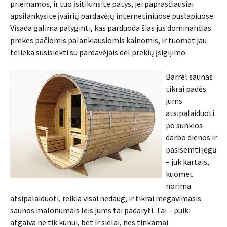
prieinamos, ir tuo įsitikinsite patys, jei paprasčiausiai
apsilankysite įvairių pardavėjų internetiniuose puslapiuose.
Visada galima palyginti, kas parduoda šias jus dominančias
prekes pačiomis palankiausiomis kainomis, ir tuomet jau
telieka susisiekti su pardavėjais dėl prekių įsigijimo.
Barrel saunas
tikrai padės
jums
atsipalaiduoti
po sunkios
darbo dienos ir
pasisemti jėgų
– juk kartais,
kuomet
norima
atsipalaiduoti, reikia visai nedaug, ir tikrai mėgavimasis
saunos malonumais leis jums tai padaryti. Tai – puiki
atgaiva ne tik kūnui, bet ir sielai, nes tinkamai