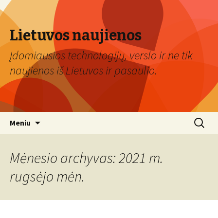
Lietuvos naujienos
Įdomiausios technologijų, verslo ir ne tik
naujienos iš Lietuvos ir pasaulio.
Eiti
Ieškoti:
Meniu
prie
turinio
Mėnesio archyvas: 2021 m.
rugsėjo mėn.