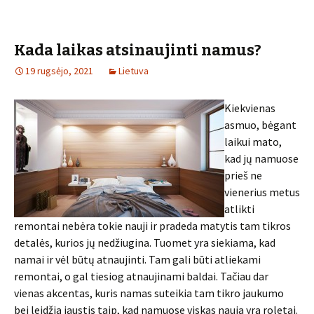
Kada laikas atsinaujinti namus?
19 rugsėjo, 2021
Lietuva
Kiekvienas
asmuo, bėgant
laikui mato,
kad jų namuose
prieš ne
vienerius metus
atlikti
remontai nebėra tokie nauji ir pradeda matytis tam tikros
detalės, kurios jų nedžiugina. Tuomet yra siekiama, kad
namai ir vėl būtų atnaujinti. Tam gali būti atliekami
remontai, o gal tiesiog atnaujinami baldai. Tačiau dar
vienas akcentas, kuris namas suteikia tam tikro jaukumo
bei leidžia jaustis taip, kad namuose viskas nauja yra roletai.