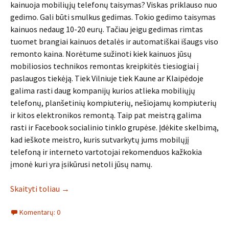
kainuoja mobiliųjų telefonų taisymas? Viskas priklauso nuo
gedimo. Gali būti smulkus gedimas. Tokio gedimo taisymas
kainuos nedaug 10-20 eurų. Tačiau jeigu gedimas rimtas
tuomet brangiai kainuos detalės ir automatiškai išaugs viso
remonto kaina. Norėtume sužinoti kiek kainuos jūsų
mobiliosios technikos remontas kreipkitės tiesiogiai į
paslaugos tiekėją. Tiek Vilniuje tiek Kaune ar Klaipėdoje
galima rasti daug kompanijų kurios atlieka mobiliųjų
telefonų, planšetinių kompiuterių, nešiojamų kompiuterių
ir kitos elektronikos remontą. Taip pat meistrą galima
rasti ir Facebook socialinio tinklo grupėse. Įdėkite skelbimą,
kad ieškote meistro, kuris sutvarkytų jums mobilųjį
telefoną ir interneto vartotojai rekomenduos kažkokia
įmonė kuri yra įsikūrusi netoli jūsų namų.
Skaityti toliau
→
Komentarų: 0