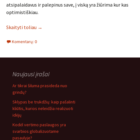
atsipalaidavus ir palepinus save, į viską yra žiūrima kur kas
optimistiškiau.
Skaityti toliau
→
Komentarų: 0
Naujausi įrašai
Ar tikrai šiluma prasideda nuo
grindų?
Sklypas be trukdžių: kaip pašalinti
kliūtis, kurios neleidžia realizuoti
idėjų
Kodėl vertimo paslaugos yra
svarbios globalizuotame
pasaulyje?