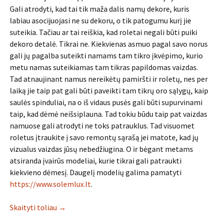
Gali atrodyti, kad tai tik maža dalis namų dekore, kuris
labiau asocijuojasi ne su dekoru, o tik patogumu kurį jie
suteikia. Tačiau ar tai reiškia, kad roletai negali būti puiki
dekoro detalė. Tikrai ne. Kiekvienas asmuo pagal savo norus
gali jų pagalba suteikti namams tam tikro įkvėpimo, kurio
metu namas suteikiamas tam tikras papildomas vaizdas.
Tad atnaujinant namus nereikėtų pamiršti ir roletų, nes per
laiką jie taip pat gali būti paveikti tam tikrų oro sąlygų, kaip
saulės spinduliai, na o iš vidaus pusės gali būti supurvinami
taip, kad dėmė neišsiplauna. Tad tokiu būdu taip pat vaizdas
namuose gali atrodyti ne toks patrauklus. Tad visuomet
roletus įtraukite į savo remontų sąrašą jei matote, kad jų
vizualus vaizdas jūsų nebedžiugina. O ir bėgant metams
atsiranda įvairūs modeliai, kurie tikrai gali patraukti
kiekvieno dėmesį. Daugelį modelių galima pamatyti
https://www.solemlux.lt
.
Skaityti toliau
→