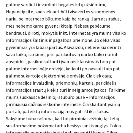
galime vardinti ir vardinti begales kitų užsiėmimų.
Nepaneigsite, kad siekiant būti visavertės visuomenės
nariu, be interneto būtume kaip be rankų. Jam atsiradus,
mes nebemokame gyventi kitaip. Nebesugebėtume
bendrauti, dirbti, mokytis ir kt. Internetas yra mums visa ko
informacijos šaltinis ir pagalbos priemonė. Jo dėka visas
gyvenimas yra labai spartus. Akivaizdu, nebereikia derinti
savo laiko, tarkime, prie parduotuvių darbo laiko norint
apsipirkti, pasikonsultuoti įvairiais klausimais taip pat
galime internetinėje erdvėje, keliauti po pasaulį taip pat
galime sukurtoje elektroninėje erdvėje. Čia tiek daug
informacijos ir vaizdinių priemonių. Kartais, per didelis
informacijos srautų kiekis turi ir neigiamos įtakos. Tarkime
mums suskausta dešinioji stuburo pusė – informacijos
pirmiausia dažnas ieškome internete. Čia skaitant įvairių
portalų pateiktą informaciją mus gali ištikti šokas.
Sakykime būna rašoma, kad tai pirminiai vėžinių ląstelių
susiformavimo požymiai arba besivystantis auglys. Tokia
informacija mus netiesiogiai gali nuvaryti į kapus. Tikrai