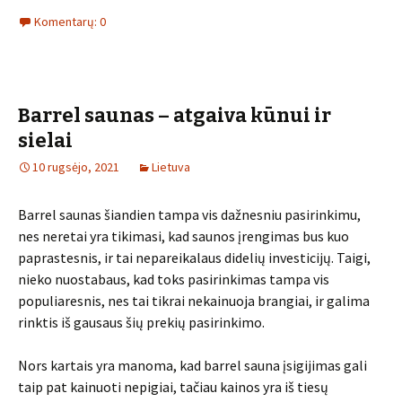
Komentarų: 0
Barrel saunas – atgaiva kūnui ir
sielai
10 rugsėjo, 2021
Lietuva
Barrel saunas šiandien tampa vis dažnesniu pasirinkimu,
nes neretai yra tikimasi, kad saunos įrengimas bus kuo
paprastesnis, ir tai nepareikalaus didelių investicijų. Taigi,
nieko nuostabaus, kad toks pasirinkimas tampa vis
populiaresnis, nes tai tikrai nekainuoja brangiai, ir galima
rinktis iš gausaus šių prekių pasirinkimo.
Nors kartais yra manoma, kad barrel sauna įsigijimas gali
taip pat kainuoti nepigiai, tačiau kainos yra iš tiesų