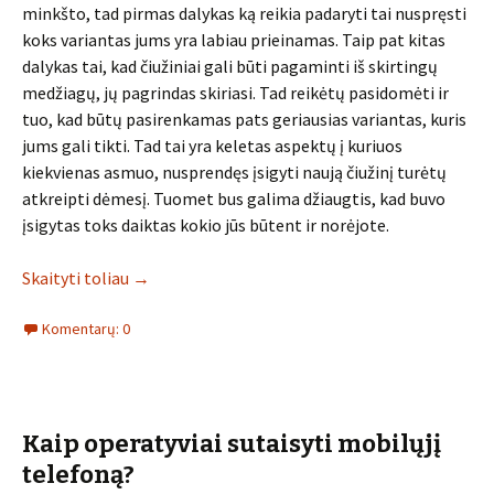
minkšto, tad pirmas dalykas ką reikia padaryti tai nuspręsti
koks variantas jums yra labiau prieinamas. Taip pat kitas
dalykas tai, kad čiužiniai gali būti pagaminti iš skirtingų
medžiagų, jų pagrindas skiriasi. Tad reikėtų pasidomėti ir
tuo, kad būtų pasirenkamas pats geriausias variantas, kuris
jums gali tikti. Tad tai yra keletas aspektų į kuriuos
kiekvienas asmuo, nusprendęs įsigyti naują čiužinį turėtų
atkreipti dėmesį. Tuomet bus galima džiaugtis, kad buvo
įsigytas toks daiktas kokio jūs būtent ir norėjote.
Skaityti toliau
→
Komentarų: 0
Kaip operatyviai sutaisyti mobilųjį
telefoną?