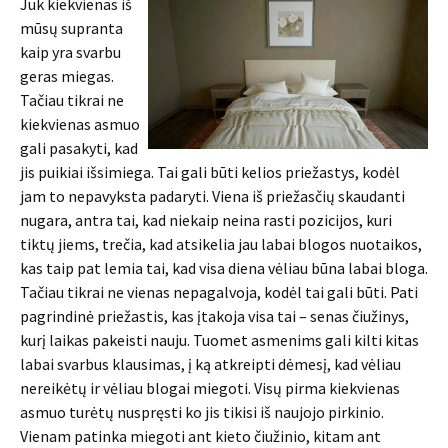
Juk kiekvienas iš
mūsų supranta
kaip yra svarbu
geras miegas.
Tačiau tikrai ne
kiekvienas asmuo
gali pasakyti, kad
jis puikiai išsimiega. Tai gali būti kelios priežastys, kodėl
jam to nepavyksta padaryti. Viena iš priežasčių skaudanti
nugara, antra tai, kad niekaip neina rasti pozicijos, kuri
tiktų jiems, trečia, kad atsikelia jau labai blogos nuotaikos,
kas taip pat lemia tai, kad visa diena vėliau būna labai bloga.
Tačiau tikrai ne vienas nepagalvoja, kodėl tai gali būti. Pati
pagrindinė priežastis, kas įtakoja visa tai – senas čiužinys,
kurį laikas pakeisti nauju. Tuomet asmenims gali kilti kitas
labai svarbus klausimas, į ką atkreipti dėmesį, kad vėliau
nereikėtų ir vėliau blogai miegoti. Visų pirma kiekvienas
asmuo turėtų nuspręsti ko jis tikisi iš naujojo pirkinio.
Vienam patinka miegoti ant kieto čiužinio, kitam ant