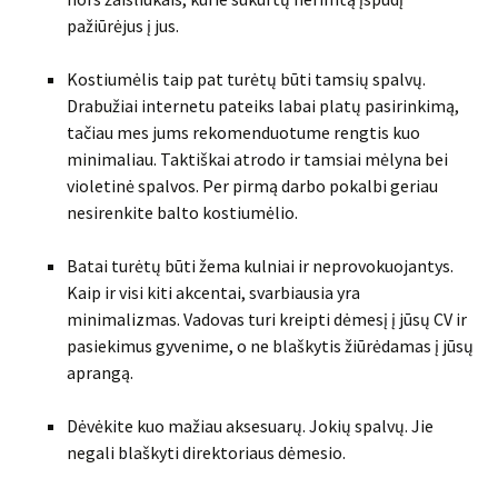
pažiūrėjus į jus.
Kostiumėlis taip pat turėtų būti tamsių spalvų.
Drabužiai internetu pateiks labai platų pasirinkimą,
tačiau mes jums rekomenduotume rengtis kuo
minimaliau. Taktiškai atrodo ir tamsiai mėlyna bei
violetinė spalvos. Per pirmą darbo pokalbi geriau
nesirenkite balto kostiumėlio.
Batai turėtų būti žema kulniai ir neprovokuojantys.
Kaip ir visi kiti akcentai, svarbiausia yra
minimalizmas. Vadovas turi kreipti dėmesį į jūsų CV ir
pasiekimus gyvenime, o ne blaškytis žiūrėdamas į jūsų
aprangą.
Dėvėkite kuo mažiau aksesuarų. Jokių spalvų. Jie
negali blaškyti direktoriaus dėmesio.