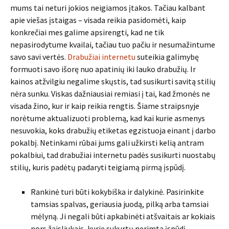
mums tai neturi jokios neigiamos įtakos. Tačiau kalbant
apie viešas įstaigas – visada reikia pasidomėti, kaip
konkrečiai mes galime apsirengti, kad ne tik
nepasirodytume kvailai, tačiau tuo pačiu ir nesumažintume
savo savi vertės.
Drabužiai internetu
suteikia galimybę
formuoti savo išorę nuo apatinių iki lauko drabužių. Ir
kainos atžvilgiu negalime skųstis, tad susikurti savitą stilių
nėra sunku. Viskas dažniausiai remiasi į tai, kad žmonės ne
visada žino, kur ir kaip reikia rengtis. Šiame straipsnyje
norėtume aktualizuoti problemą, kad kai kurie asmenys
nesuvokia, koks drabužių etiketas egzistuoja einant į darbo
pokalbį. Netinkami rūbai jums gali užkirsti kelią antram
pokalbiui, tad drabužiai internetu padės susikurti nuostabų
stilių, kuris padėtų padaryti teigiamą pirmą įspūdį.
Rankinė turi būti kokybiška ir dalykinė. Pasirinkite
tamsias spalvas, geriausia juodą, pilką arba tamsiai
mėlyną. Ji negali būti apkabinėti atšvaitais ar kokiais
nors žaisliukais, kurie sukurtų nerimtą įspūdį