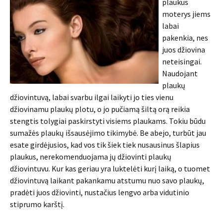
plaukus
moterys jiems
labai
pakenkia, nes
juos džiovina
neteisingai.
Naudojant
plaukų
džiovintuvą, labai svarbu ilgai laikyti jo ties vienu
džiovinamu plaukų plotu, o jo pučiamą šiltą orą reikia
stengtis tolygiai paskirstyti visiems plaukams. Tokiu būdu
sumažės plaukų išsausėjimo tikimybė. Be abejo, turbūt jau
esate girdėjusios, kad vos tik šiek tiek nusausinus šlapius
plaukus, nerekomenduojama jų džiovinti plaukų
džiovintuvu. Kur kas geriau yra luktelėti kurį laiką, o tuomet
džiovintuvą laikant pakankamu atstumu nuo savo plaukų,
pradėti juos džiovinti, nustačius lengvo arba vidutinio
stiprumo karštį.