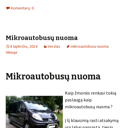
Komentarų: 0
Mikroautobusų nuoma
8 lapkričio, 2014
Verslas
mikroautobusu nuoma
Vilniuje
Mikroautobusų nuoma
Kaip žmonės renkasi tokią
paslaugą kaip
mikroautobusų nuoma ?
Į šį klausimą rasti atsakymą
yra labai paprasta, tiesio