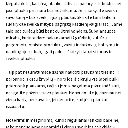
Negalvokite, kad jūsų plaukų stilistas padarys stebuklus, jei
jūsų plaukų priežiūra bus netinkama. Jei išlaikysite sveiką
savo kūną – bus sveiki ir jūsų plaukai. Skirkite tam laiko ir
sudarykite sveika mityba pagrįstą kasdienį valgiaraštį. Jame
taip pat turėtų būti bent du litrai vandens. Subalansuota
mityba, kurią sudaro pakankamai iš grūdinių kultūrų
pagamintų maisto produktų, vaisių ir daržovių, baltymų ir
naudingųjų riebalų, gali padėti išlaikyti labai stiprius ir
sveikus plaukus.
Taip pat neturėtumėte dažnai naudoti plaukams tiesinti ir
garbanoti skirtų žnyplių – nors jos iš tikrųjų yra labai puiki
priemonė plaukams, tačiau jomis negalima piktnaudžiauti,
nes galite pažeisti savo plaukus. Nenaudokite jų dažniau nei
vieną kartą per savaitę, jei nenorite, kad jūsų plaukai
išsausėtų.
Moterims ir merginoms, kurios reguliariai lankosi baseine,
rekomenduojama nepamiršti vienos svarbios taisyklės –