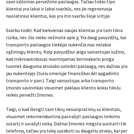
savo siūlomas pervežimo paslaugas. Tačiau tokio tipo
klientai yra labai ir labai svarbūs, nes jie regeneruoja
nuolatinius klientus, kas yra itin svarbu šioje srityje.
Svarbu todėl. Kad kiekvienas naujas klientas yra tam tikra
rizika, nes Jūs nieko nežinote apie jį. Yra daug pavyzdžių, kai
transporto paslaugos tiekėjai nukenčia nuo nelabai
sąžiningų klientų. Kaip pavyzdžiui: jeigu vairuotojas sužino,
kad mikroautobusas nuomojamas bernvakario proga
tuomet dauguma atsisako suteikti paslaugą, nes dažnas yra
jau nukentėjęs (turiu omenyje finansiškai dėl apgadinto
transporto ir pan.). Taigi vairuotojas arba transporto
įmonės savininkas visuomet paklaus kliento kokiu tikslu
reikės pervežti žmones.
Taigi, o kad išengti tam tikrų nesusipratimų su klientais,
visuomet rekomenduotina pasirašyti paslaugos teikimo
sutartį ir surašyti viską. Dažnai žmonės mėgsta susitarti tik
telefonu, tačiau yra tekę susidurti su daugeliu atveju, kai per