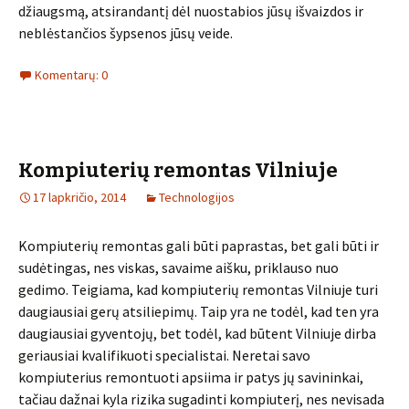
džiaugsmą, atsirandantį dėl nuostabios jūsų išvaizdos ir
neblėstančios šypsenos jūsų veide.
Komentarų: 0
Kompiuterių remontas Vilniuje
17 lapkričio, 2014
Technologijos
Kompiuterių remontas gali būti paprastas, bet gali būti ir
sudėtingas, nes viskas, savaime aišku, priklauso nuo
gedimo. Teigiama, kad kompiuterių remontas Vilniuje turi
daugiausiai gerų atsiliepimų. Taip yra ne todėl, kad ten yra
daugiausiai gyventojų, bet todėl, kad būtent Vilniuje dirba
geriausiai kvalifikuoti specialistai. Neretai savo
kompiuterius remontuoti apsiima ir patys jų savininkai,
tačiau dažnai kyla rizika sugadinti kompiuterį, nes nevisada