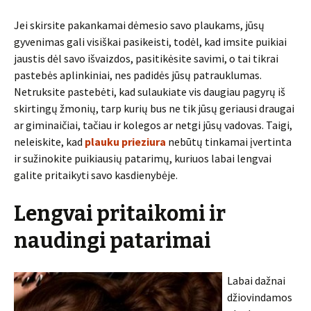
Jei skirsite pakankamai dėmesio savo plaukams, jūsų
gyvenimas gali visiškai pasikeisti, todėl, kad imsite puikiai
jaustis dėl savo išvaizdos, pasitikėsite savimi, o tai tikrai
pastebės aplinkiniai, nes padidės jūsų patrauklumas.
Netruksite pastebėti, kad sulaukiate vis daugiau pagyrų iš
skirtingų žmonių, tarp kurių bus ne tik jūsų geriausi draugai
ar giminaičiai, tačiau ir kolegos ar netgi jūsų vadovas. Taigi,
neleiskite, kad
plauku prieziura
nebūtų tinkamai įvertinta
ir sužinokite puikiausių patarimų, kuriuos labai lengvai
galite pritaikyti savo kasdienybėje.
Lengvai pritaikomi ir
naudingi patarimai
Labai dažnai
džiovindamos