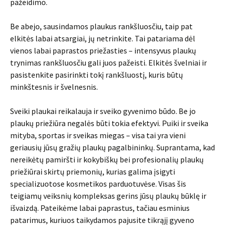
pažeidimo.
Be abejo, sausindamos plaukus rankšluosčiu, taip pat
elkitės labai atsargiai, jų netrinkite. Tai patariama dėl
vienos labai paprastos priežasties – intensyvus plaukų
trynimas rankšluosčiu gali juos pažeisti. Elkitės švelniai ir
pasistenkite pasirinkti tokį rankšluostį, kuris būtų
minkštesnis ir švelnesnis.
Sveiki plaukai reikalauja ir sveiko gyvenimo būdo. Be jo
plaukų priežiūra negalės būti tokia efektyvi. Puiki ir sveika
mityba, sportas ir sveikas miegas – visa tai yra vieni
geriausių jūsų gražių plaukų pagalbininkų. Suprantama, kad
nereikėtų pamiršti ir kokybiškų bei profesionalių plaukų
priežiūrai skirtų priemonių, kurias galima įsigyti
specializuotose kosmetikos parduotuvėse. Visas šis
teigiamų veiksnių kompleksas gerins jūsų plaukų būklę ir
išvaizdą. Pateikėme labai paprastus, tačiau esminius
patarimus, kuriuos taikydamos pajusite tikrąjį gyveno