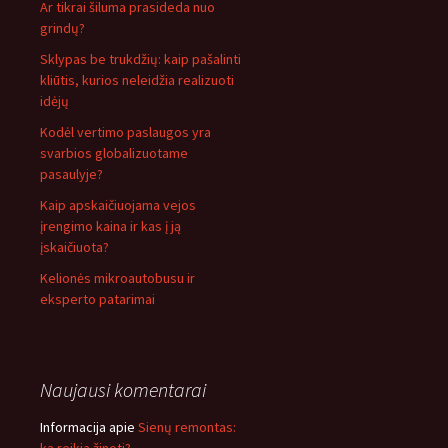
Ar tikrai šiluma prasideda nuo
grindų?
Sklypas be trukdžių: kaip pašalinti
kliūtis, kurios neleidžia realizuoti
idėjų
Kodėl vertimo paslaugos yra
svarbios globalizuotame
pasaulyje?
Kaip apskaičiuojama vejos
įrengimo kaina ir kas į ją
įskaičiuota?
Kelionės mikroautobusu ir
eksperto patarimai
Naujausi komentarai
Informacija
apie
Sienų remontas: