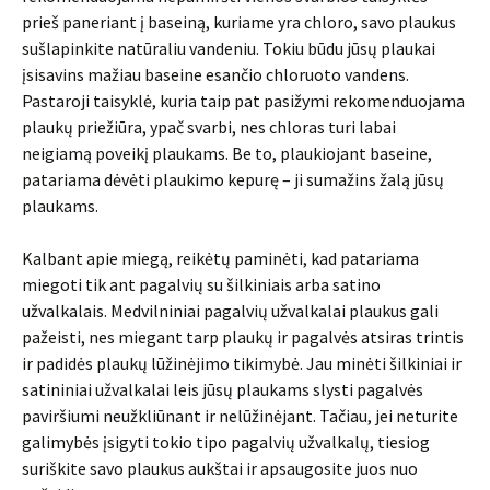
prieš paneriant į baseiną, kuriame yra chloro, savo plaukus
sušlapinkite natūraliu vandeniu. Tokiu būdu jūsų plaukai
įsisavins mažiau baseine esančio chloruoto vandens.
Pastaroji taisyklė, kuria taip pat pasižymi rekomenduojama
plaukų priežiūra, ypač svarbi, nes chloras turi labai
neigiamą poveikį plaukams. Be to, plaukiojant baseine,
patariama dėvėti plaukimo kepurę – ji sumažins žalą jūsų
plaukams.
Kalbant apie miegą, reikėtų paminėti, kad patariama
miegoti tik ant pagalvių su šilkiniais arba satino
užvalkalais. Medvilniniai pagalvių užvalkalai plaukus gali
pažeisti, nes miegant tarp plaukų ir pagalvės atsiras trintis
ir padidės plaukų lūžinėjimo tikimybė. Jau minėti šilkiniai ir
satininiai užvalkalai leis jūsų plaukams slysti pagalvės
paviršiumi neužkliūnant ir nelūžinėjant. Tačiau, jei neturite
galimybės įsigyti tokio tipo pagalvių užvalkalų, tiesiog
suriškite savo plaukus aukštai ir apsaugosite juos nuo