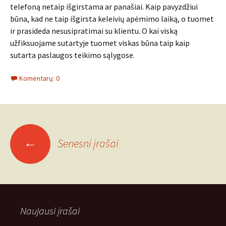
telefoną netaip išgirstama ar panašiai. Kaip pavyzdžiui
būna, kad ne taip išgirsta keleivių apėmimo laiką, o tuomet
ir prasideda nesusipratimai su klientu. O kai viską
užfiksuojame sutartyje tuomet viskas būna taip kaip
sutarta paslaugos teikimo sąlygose.
Komentarų: 0
Įrašo
←
Senesni įrašai
navigacija
Naujausi įrašai