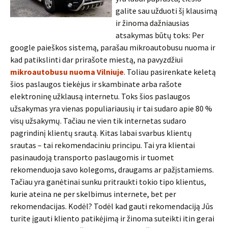
galite sau užduoti šį klausimą
ir žinoma dažniausias
atsakymas būtų toks: Per
google paieškos sistemą, parašau mikroautobusu nuoma ir
kad patikslinti dar prirašote miestą, na pavyzdžiui
mikroautobusu nuoma Vilniuje
. Toliau pasirenkate keletą
šios paslaugos tiekėjus ir skambinate arba rašote
elektroninę užklausą internetu. Toks šios paslaugos
užsakymas yra vienas populiariausių ir tai sudaro apie 80 %
visų užsakymų. Tačiau ne vien tik internetas sudaro
pagrindinį klientų srautą. Kitas labai svarbus klientų
srautas – tai rekomendaciniu principu. Tai yra klientai
pasinaudoją transporto paslaugomis ir tuomet
rekomenduoja savo kolegoms, draugams ar pažįstamiems.
Tačiau yra ganėtinai sunku pritraukti tokio tipo klientus,
kurie ateina ne per skelbimus internete, bet per
rekomendacijas. Kodėl? Todėl kad gauti rekomendaciją Jūs
turite įgauti kliento patikėjimą ir žinoma suteikti itin gerai