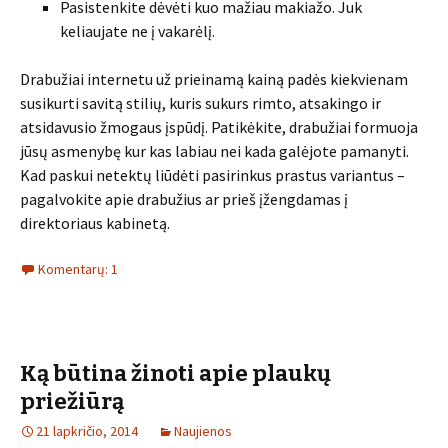
Pasistenkite dėvėti kuo mažiau makiažo. Juk
keliaujate ne į vakarėlį.
Drabužiai internetu už prieinamą kainą padės kiekvienam
susikurti savitą stilių, kuris sukurs rimto, atsakingo ir
atsidavusio žmogaus įspūdį. Patikėkite, drabužiai formuoja
jūsų asmenybę kur kas labiau nei kada galėjote pamanyti.
Kad paskui netektų liūdėti pasirinkus prastus variantus –
pagalvokite apie drabužius ar prieš įžengdamas į
direktoriaus kabinetą.
Komentarų: 1
Ką būtina žinoti apie plaukų
priežiūrą
21 lapkričio, 2014
Naujienos