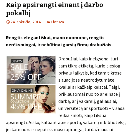
Kaip apsirengti einant į darbo
pokalbį
24 lapkričio, 2014
Lietuva
Rengtis elegantiškai, mano nuomone, rengtis
nerėksmingai, ir nebūtinai garsių firmų drabužiais.
Drabužiai, kaip ir elgsena, turi
tam tikrą etiketą, kurio tiesiog
privalu laikytis, kad tam tikrose
situacijose neatrodytumėte
kvailai ar kažkaip keistai. Taigi,
priklausomai nuo to ar einate į
darbą, ar į vakarėlį, galiausiai,
universitetą ar sportuoti – visada
reikia žinoti, kaip tiksliai
apsirengti. Aišku, kalbant apie sportą, vakarėlį ir biblioteką,
jei kam nors ir nepatiks mūsų apranga, tai dažniausiai