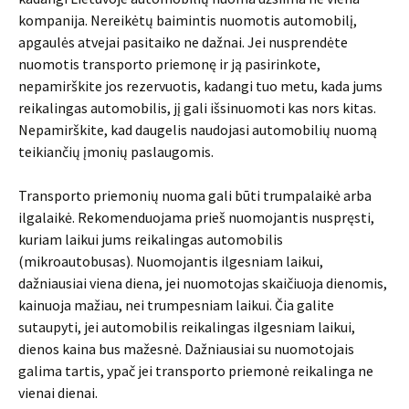
kompanija. Nereikėtų baimintis nuomotis automobilį,
apgaulės atvejai pasitaiko ne dažnai. Jei nusprendėte
nuomotis transporto priemonę ir ją pasirinkote,
nepamirškite jos rezervuotis, kadangi tuo metu, kada jums
reikalingas automobilis, jį gali išsinuomoti kas nors kitas.
Nepamirškite, kad daugelis naudojasi automobilių nuomą
teikiančių įmonių paslaugomis.
Transporto priemonių nuoma gali būti trumpalaikė arba
ilgalaikė. Rekomenduojama prieš nuomojantis nuspręsti,
kuriam laikui jums reikalingas automobilis
(mikroautobusas). Nuomojantis ilgesniam laikui,
dažniausiai viena diena, jei nuomotojas skaičiuoja dienomis,
kainuoja mažiau, nei trumpesniam laikui. Čia galite
sutaupyti, jei automobilis reikalingas ilgesniam laikui,
dienos kaina bus mažesnė. Dažniausiai su nuomotojais
galima tartis, ypač jei transporto priemonė reikalinga ne
vienai dienai.