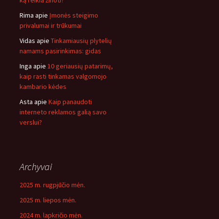
ką reikia žinoti?
Rima
apie
Įmonės steigimo
privalumai ir trūkumai
Vidas
apie
Tinkamiausių plytelių
namams pasirinkimas: gidas
Inga
apie
10 geriausių patarimų,
kaip rasti tinkamas valgomojo
kambario kėdes
Asta
apie
Kaip panaudoti
interneto reklamos galią savo
verslui?
Archyvai
2025 m. rugpjūčio mėn.
2025 m. liepos mėn.
2024 m. lapkričio mėn.