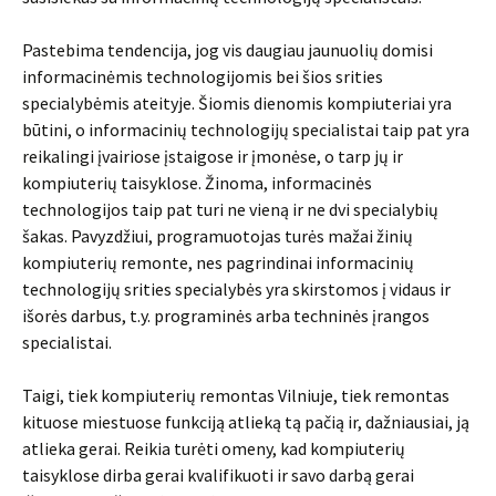
Pastebima tendencija, jog vis daugiau jaunuolių domisi
informacinėmis technologijomis bei šios srities
specialybėmis ateityje. Šiomis dienomis kompiuteriai yra
būtini, o informacinių technologijų specialistai taip pat yra
reikalingi įvairiose įstaigose ir įmonėse, o tarp jų ir
kompiuterių taisyklose. Žinoma, informacinės
technologijos taip pat turi ne vieną ir ne dvi specialybių
šakas. Pavyzdžiui, programuotojas turės mažai žinių
kompiuterių remonte, nes pagrindinai informacinių
technologijų srities specialybės yra skirstomos į vidaus ir
išorės darbus, t.y. programinės arba techninės įrangos
specialistai.
Taigi, tiek kompiuterių remontas Vilniuje, tiek remontas
kituose miestuose funkciją atlieką tą pačią ir, dažniausiai, ją
atlieka gerai. Reikia turėti omeny, kad kompiuterių
taisyklose dirba gerai kvalifikuoti ir savo darbą gerai