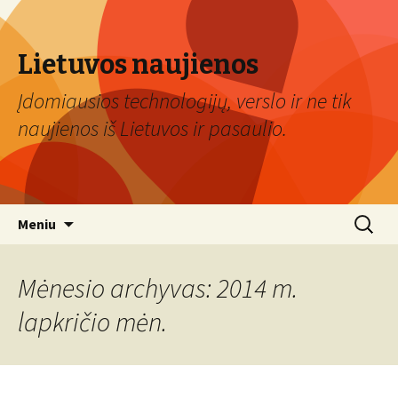
Lietuvos naujienos
Įdomiausios technologijų, verslo ir ne tik
naujienos iš Lietuvos ir pasaulio.
Eiti
Ieškoti:
Meniu
prie
turinio
Mėnesio archyvas: 2014 m.
lapkričio mėn.