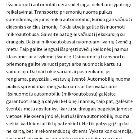
Išsinuomoti automobilį nėra sudėtinga, nekeliami ypatingi
reikalavimai. Transporto priemonių nuoma puikus
sprendimas, jei jums reikia automobilio, kuriuo gali važiuoti
didesnis skaičius žmonių. Tokiu atveju galite išsinuomoti
mikroautobusą. Galėsite patogiai važiuoti į ekskursiją su
draugais. Dažnai mikroautobusai nuomojami įvairių švenčių
metu. Taip galite lengvai išspręsti svečių kelionės į namus
klausimus ar atvykimo į šventę. Išsinuomotą transporto
priemonę galite vairuoti patys arba nuomotis kartu su
vairuotoju. Dažnai tokie variantai pasirenkami, jei
rengiama, pavyzdžiui, vestuvių šventė. Automobilių nuoma
puikus sprendimas mergvakariams ar bernvakariams.
Išsinuomotu automobiliu (mikroautobusu) galėsite
garantuoti saugią dalyvių kelionę į namus, taip pat, galėsite
šventės metu apsilankyti kartu su draugais pageidaujamose
vietose. Kiekviena įmonė, kuri užsiima automobilių nuoma
siekia, kad klientai liktų patenkinti. Ne tik patys grįžtų dar
ne kartą, bet ir rekomenduotų kitiems. Vyksta konkurencija,
kadangi Lietuvoje automobilių nuoma užsiima ne viena