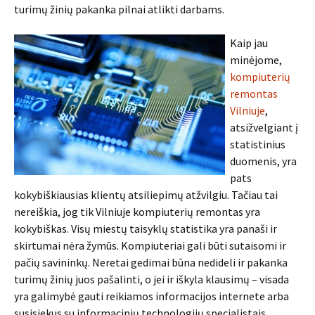
turimų žinių pakanka pilnai atlikti darbams.
Kaip jau
minėjome,
kompiuterių
remontas
Vilniuje
,
atsižvelgiant į
statistinius
duomenis, yra
pats
kokybiškiausias klientų atsiliepimų atžvilgiu. Tačiau tai
nereiškia, jog tik Vilniuje kompiuterių remontas yra
kokybiškas. Visų miestų taisyklų statistika yra panaši ir
skirtumai nėra žymūs. Kompiuteriai gali būti sutaisomi ir
pačių savininkų. Neretai gedimai būna nedideli ir pakanka
turimų žinių juos pašalinti, o jei ir iškyla klausimų – visada
yra galimybė gauti reikiamos informacijos internete arba
susisiekus su informacinių technologijų specialistais.