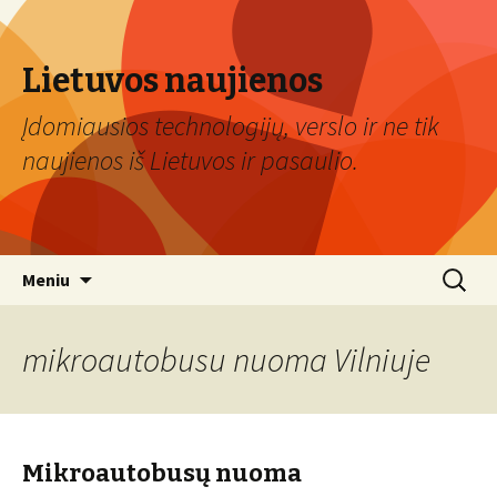
Lietuvos naujienos
Įdomiausios technologijų, verslo ir ne tik
naujienos iš Lietuvos ir pasaulio.
Eiti
Ieškoti:
Meniu
prie
turinio
mikroautobusu nuoma Vilniuje
Mikroautobusų nuoma