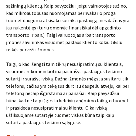
sąžiningų klientų. Kaip pavyzdžiui: jeigu vairuotojas sužino,
kad mikroautobusas nuomojamas bernvakario proga
tuomet dauguma atsisako suteikti paslaugą, nes dažnas yra
jau nukentėjęs (turiu omenyje finansiškai dėl apgadinto
transporto ir pan.). Taigi vairuotojas arba transporto
įmonės savininkas visuomet paklaus kliento kokiu tikslu
reikės pervežti žmones.
Taigi, o kad išengti tam tikrų nesusipratimų su klientais,
visuomet rekomenduotina pasirašyti paslaugos teikimo
sutartį ir surašyti viską. Dažnai žmonės mėgsta susitarti tik
telefonu, tačiau yra tekę susidurti su daugeliu atveju, kai per
telefoną netaip išgirstama ar panašiai. Kaip pavyzdžiui
būna, kad ne taip išgirsta keleivių apėmimo laiką, o tuomet
ir prasideda nesusipratimai su klientu. O kai viską
užfiksuojame sutartyje tuomet viskas būna taip kaip
sutarta paslaugos teikimo sąlygose.