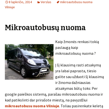
8 lapkričio, 2014
Verslas
mikroautobusu nuoma
Vilniuje
Mikroautobusų nuoma
Kaip žmonės renkasi tokią
paslaugą kaip
mikroautobusų nuoma ?
Į šį klausimą rasti atsakymą
yra labai paprasta, tiesio
galite sau užduoti šį klausimą
ir žinoma dažniausias
atsakymas būtų toks: Per
google paieškos sistemą, parašau mikroautobusu nuoma ir
kad patikslinti dar prirašote miestą, na pavyzdžiui
mikroautobusu nuoma Vilniuje
. Toliau pasirenkate keletą