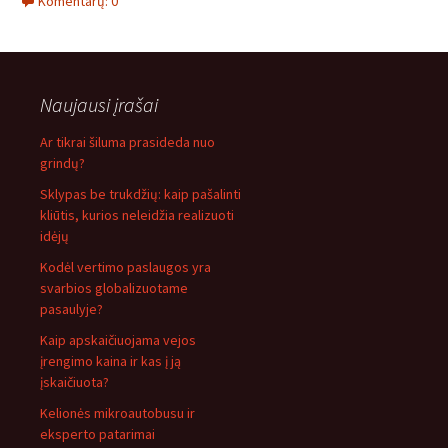
Komentarų: 0
Naujausi įrašai
Ar tikrai šiluma prasideda nuo
grindų?
Sklypas be trukdžių: kaip pašalinti
kliūtis, kurios neleidžia realizuoti
idėjų
Kodėl vertimo paslaugos yra
svarbios globalizuotame
pasaulyje?
Kaip apskaičiuojama vejos
įrengimo kaina ir kas į ją
įskaičiuota?
Kelionės mikroautobusu ir
eksperto patarimai