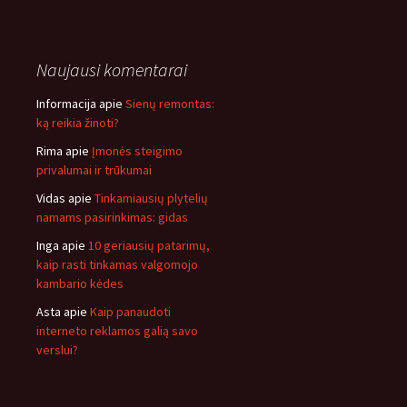
Naujausi komentarai
Informacija
apie
Sienų remontas:
ką reikia žinoti?
Rima
apie
Įmonės steigimo
privalumai ir trūkumai
Vidas
apie
Tinkamiausių plytelių
namams pasirinkimas: gidas
Inga
apie
10 geriausių patarimų,
kaip rasti tinkamas valgomojo
kambario kėdes
Asta
apie
Kaip panaudoti
interneto reklamos galią savo
verslui?