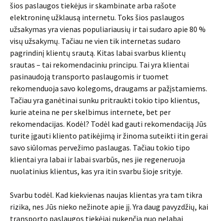
šios paslaugos tiekėjus ir skambinate arba rašote
elektroninę užklausą internetu. Toks šios paslaugos
užsakymas yra vienas populiariausių ir tai sudaro apie 80 %
visų užsakymų. Tačiau ne vien tik internetas sudaro
pagrindinį klientų srautą. Kitas labai svarbus klientų
srautas – tai rekomendaciniu principu. Tai yra klientai
pasinaudoją transporto paslaugomis ir tuomet
rekomenduoja savo kolegoms, draugams ar pažįstamiems.
Tačiau yra ganėtinai sunku pritraukti tokio tipo klientus,
kurie ateina ne per skelbimus internete, bet per
rekomendacijas. Kodėl? Todėl kad gauti rekomendaciją Jūs
turite įgauti kliento patikėjimą ir žinoma suteikti itin gerai
savo siūlomas pervežimo paslaugas. Tačiau tokio tipo
klientai yra labai ir labai svarbūs, nes jie regeneruoja
nuolatinius klientus, kas yra itin svarbu šioje srityje.
Svarbu todėl. Kad kiekvienas naujas klientas yra tam tikra
rizika, nes Jūs nieko nežinote apie jį. Yra daug pavyzdžių, kai
transporto paslaugos tiekėjai nukenčia nuo nelabai