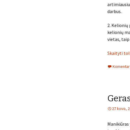
artimiausiu
darbus.
2. Kelionių
kelionių ma
vietas, taip
Skaityti to
Komentarų
Geras
27 kovo, 
Manikiūras 