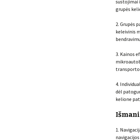
sustojimai 
grupės keli
2. Grupės p
keleivinis 
bendravimu
3. Kainos e
mikroautobu
transporto 
4. Individu
dėl patogum
kelione pato
Išmanie
1. Navigaci
navigacijos