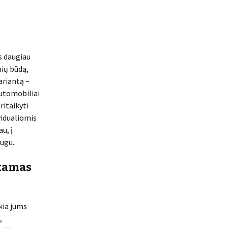
is daugiau
nių būdą,
ariantą –
automobiliai
ritaikyti
vidualiomis
u, į
augu.
nkamas
kia jums
,