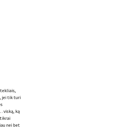
tekliais,
jei tik turi
ės
… viską, ką
tikrai
riau nei bet