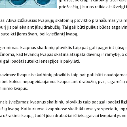
priežasčių, į kurias reikia atsižvelgti
as: Akivaizdžiausias kvapiųjų skalbinių ploviklio pranašumas yra 
rį jis palieka ant jūsų drabužių. Tai gali būti puikus būdas atgaivin
 suteikti jiems švarų bei kviečiantį kvapą.
erinimas: kvapnus skalbinių ploviklis taip pat gali pagerinti jūsų 
 žinoma, kad levandų kvapas skatina atsipalaidavimą ir ramybę, o c
i gali padėti suteikti energijos ir pakylėti.
vimas: Kvapusis skalbinių ploviklis taip pat gali būti naudojama
bet kokius nepageidaujamus kvapus ant drabužių, pvz., cigarečių
inimo kvapus.
antis šviežumas: kvapnus skalbinių ploviklis taip pat gali padėti ilgi
užių kvapą. Kai kuriuose kvapniuose skalbikliuose yra specialių ing
 užrakinti kvapą, todėl jūsų drabužiai išlieka gaiviai kvepiantys net