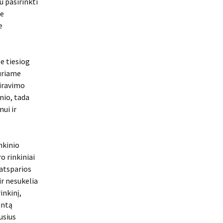
u pasirinkti
me
e
te tiesiog
uriame
liravimo
nio, tada
mui ir
nkinio
 rinkiniai
 atsparios
ir nesukelia
inkinį,
intą
usius