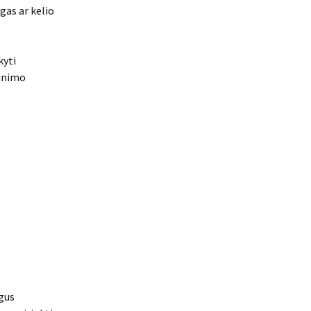
gas ar kelio
kyti
tinimo
agus