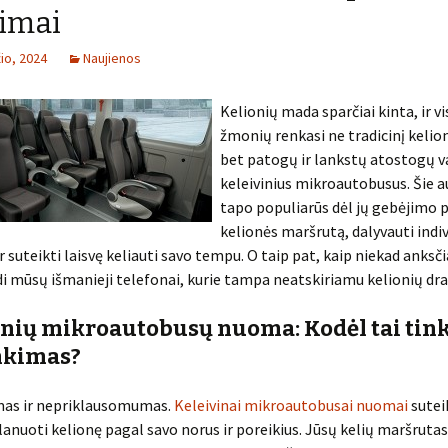
imai
io, 2024
Naujienos
Kelionių mada sparčiai kinta, ir v
žmonių renkasi ne tradicinį kelio
bet patogų ir lankstų atostogų v
keleivinius mikroautobusus. Šie 
tapo populiarūs dėl jų gebėjimo p
kelionės maršrutą, dalyvauti indi
r suteikti laisvę keliauti savo tempu. O taip pat, kaip niekad anksčia
di mūsų išmanieji telefonai, kurie tampa neatskiriamu kelionių dr
inių mikroautobusų nuoma: Kodėl tai ti
nkimas?
mas ir nepriklausomumas.
Keleivinai mikroautobusai nuomai
sutei
anuoti kelionę pagal savo norus ir poreikius. Jūsų kelių maršrutas