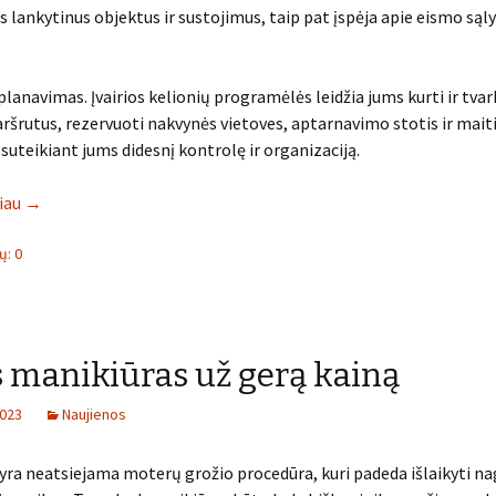
s lankytinus objektus ir sustojimus, taip pat įspėja apie eismo sąly
 planavimas. Įvairios kelionių programėlės leidžia jums kurti ir tvar
ršrutus, rezervuoti nakvynės vietoves, aptarnavimo stotis ir mai
 suteikiant jums didesnį kontrolę ir organizaciją.
liau
→
: 0
 manikiūras už gerą kainą
2023
Naujienos
yra neatsiejama moterų grožio procedūra, kuri padeda išlaikyti n