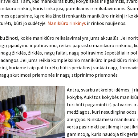
ir sveikus. Tam, kad manikiūras būtų kokybiškas ir ilgaamžis, svarb
ikiūro rinkinį, kuris tinka jūsų poreikiams ir reikalavimams. Šia
 mes aptarsime, ką reikia žinoti renkantis manikiūro rinkinį ir koki
urėtų būti jo sudėtyje.
Manikiūro rinkinys
ir rinkos naujienos.
bu žinoti, kokie manikiūro reikalavimai yra jums aktualūs. Jei nori
gų pjaudymo ir poliravimo, reikės paprasto manikiūro rinkinio, k
 nagų žirklės, žirklės, nagų failai, nagų poliravimo šepetėliai ir po
adangos. Jei jums reikia kompleksinio manikiūro ir pedikiūro rinki
nkinį, kuriame taip pat turėtų būti specialios įrankiai nagų formavi
 nagų skutimosi priemonės ir nagų stiprinimo priemonės.
Antra, svarbu atkreipti dėmesį į ri
kokybę. Aukštos kokybės manikiūro
turi būti pagaminti iš patvarios ir
medžiagos, kuri nesudirgina odos 
alergijos. Rinkdamiesi manikiūro r
verta pasirinkti patikimą ir patikr
gamintoją, kuris naudoja tik geria