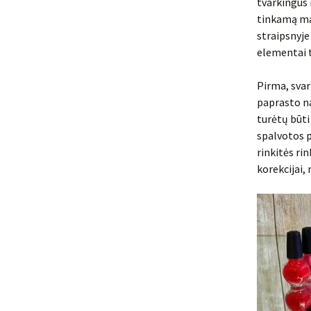
tvarkingus 
tinkamą man
straipsnyje
elementai t
Pirma, svar
paprasto na
turėtų būti
spalvotos p
rinkitės ri
korekcijai,