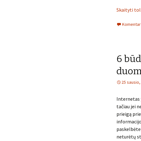
Skaityti to
Komentarų
6 būd
duome
25 sausio,
Internetas 
tačiau jei n
prieigą prie
informacijo
paskelbėte i
neturėtų ste