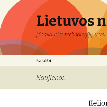
Lietuvos 
Įdomiausios technologijų, verslo 
Eiti
Kontaktai
prie
turinio
Naujienos
Kelio