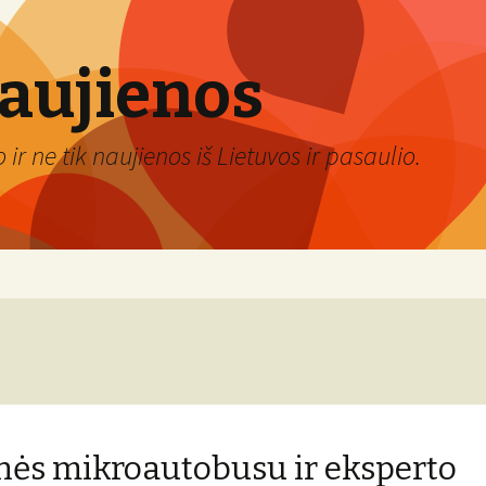
naujienos
ir ne tik naujienos iš Lietuvos ir pasaulio.
nės mikroautobusu ir eksperto