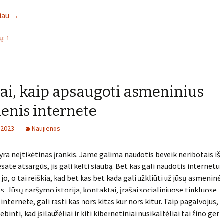
liau
→
: 1
ai, kaip apsaugoti asmeninius
nis internete
 2023
Naujienos
yra neįtikėtinas įrankis. Jame galima naudotis beveik neribotais iš
esate atsargūs, jis gali kelti siaubą. Bet kas gali naudotis internetu, 
 jo, o tai reiškia, kad bet kas bet kada gali užkliūti už jūsų asmenin
s. Jūsų naršymo istorija, kontaktai, įrašai socialiniuose tinkluose
nternete, gali rasti kas nors kitas kur nors kitur. Taip pagalvojus, 
binti, kad įsilaužėliai ir kiti kibernetiniai nusikaltėliai tai žino ge