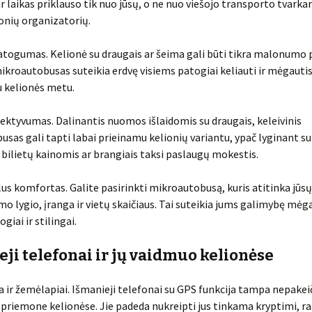
ir laikas priklauso tik nuo jūsų, o ne nuo viešojo transporto tvarka
onių organizatorių.
atogumas. Kelionė su draugais ar šeima gali būti tikra malonumo p
mikroautobusas suteikia erdvę visiems patogiai keliauti ir mėgauti
 kelionės metu.
fektyvumas. Dalinantis nuomos išlaidomis su draugais, keleivinis
sas gali tapti labai prieinamu kelionių variantu, ypač lyginant su
bilietų kainomis ar brangiais taksi paslaugų mokestis.
alus komfortas. Galite pasirinkti mikroautobusą, kuris atitinka jūsų
o lygio, įranga ir vietų skaičiaus. Tai suteikia jums galimybę mėg
giai ir stilingai.
ji telefonai ir jų vaidmuo kelionėse
ja ir žemėlapiai. Išmanieji telefonai su GPS funkcija tampa nepake
 priemone kelionėse. Jie padeda nukreipti jus tinkama kryptimi, ra