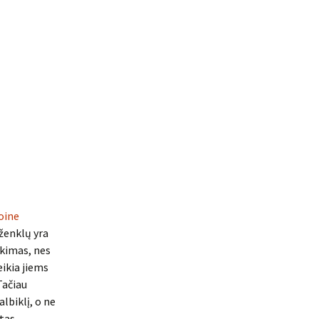
oine
ženklų yra
nkimas, nes
teikia jiems
Tačiau
lbiklį, o ne
etas