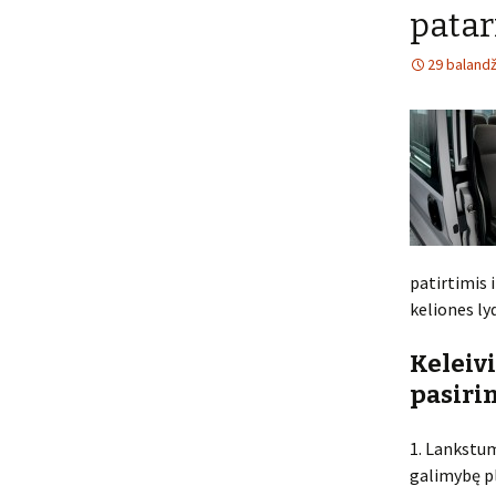
patar
29 balandž
patirtimis i
keliones ly
Keleiv
pasiri
1. Lankstu
galimybę pl