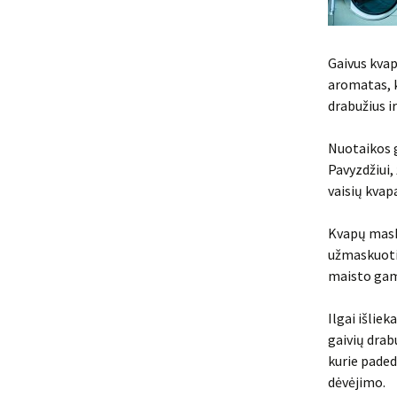
Gaivus kvap
aromatas, ku
drabužius ir
Nuotaikos g
Pavyzdžiui,
vaisių kvapa
Kvapų maska
užmaskuoti 
maisto gam
Ilgai išliek
gaivių drab
kurie padeda
dėvėjimo.