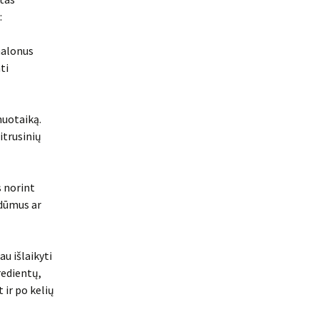
:
malonus
ti
nuotaiką.
itrusinių
s norint
 dūmus ar
au išlaikyti
redientų,
 ir po kelių