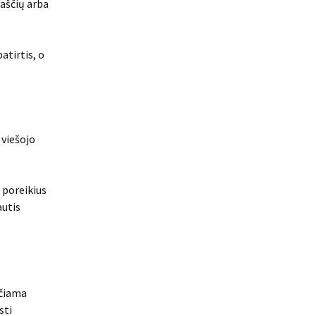
raščių arba
atirtis, o
s
 viešojo
 poreikius
autis
ičiama
sti