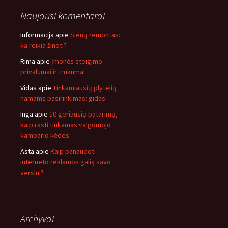
Naujausi komentarai
Informacija
apie
Sienų remontas:
ką reikia žinoti?
Rima
apie
Įmonės steigimo
privalumai ir trūkumai
Vidas
apie
Tinkamiausių plytelių
namams pasirinkimas: gidas
Inga
apie
10 geriausių patarimų,
kaip rasti tinkamas valgomojo
kambario kėdes
Asta
apie
Kaip panaudoti
interneto reklamos galią savo
verslui?
Archyvai