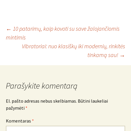
Įrašo
←
10 patarimų, kaip kovoti su save žalojančiomis
mintimis
Vibratoriai: nuo klasiškų iki modernių, rinkitės
navigacija
tinkamą sau!
→
Parašykite komentarą
El. pašto adresas nebus skelbiamas.
Būtini laukeliai
pažymėti
*
Komentaras
*