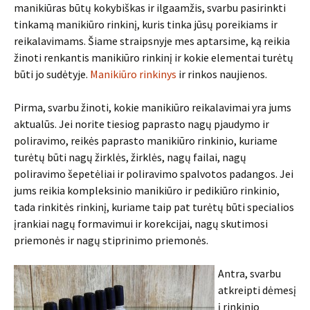
manikiūras būtų kokybiškas ir ilgaamžis, svarbu pasirinkti
tinkamą manikiūro rinkinį, kuris tinka jūsų poreikiams ir
reikalavimams. Šiame straipsnyje mes aptarsime, ką reikia
žinoti renkantis manikiūro rinkinį ir kokie elementai turėtų
būti jo sudėtyje.
Manikiūro rinkinys
ir rinkos naujienos.
Pirma, svarbu žinoti, kokie manikiūro reikalavimai yra jums
aktualūs. Jei norite tiesiog paprasto nagų pjaudymo ir
poliravimo, reikės paprasto manikiūro rinkinio, kuriame
turėtų būti nagų žirklės, žirklės, nagų failai, nagų
poliravimo šepetėliai ir poliravimo spalvotos padangos. Jei
jums reikia kompleksinio manikiūro ir pedikiūro rinkinio,
tada rinkitės rinkinį, kuriame taip pat turėtų būti specialios
įrankiai nagų formavimui ir korekcijai, nagų skutimosi
priemonės ir nagų stiprinimo priemonės.
Antra, svarbu
atkreipti dėmesį
į rinkinio