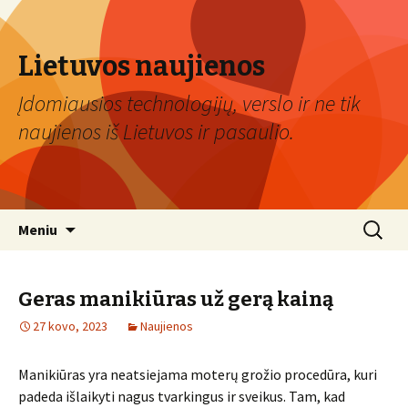
Lietuvos naujienos
Įdomiausios technologijų, verslo ir ne tik
naujienos iš Lietuvos ir pasaulio.
Eiti
Ieškoti:
Meniu
prie
turinio
Geras manikiūras už gerą kainą
27 kovo, 2023
Naujienos
Manikiūras yra neatsiejama moterų grožio procedūra, kuri
padeda išlaikyti nagus tvarkingus ir sveikus. Tam, kad