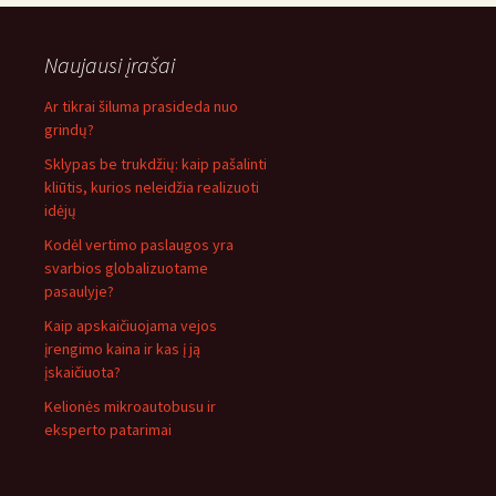
Naujausi įrašai
Ar tikrai šiluma prasideda nuo
grindų?
Sklypas be trukdžių: kaip pašalinti
kliūtis, kurios neleidžia realizuoti
idėjų
Kodėl vertimo paslaugos yra
svarbios globalizuotame
pasaulyje?
Kaip apskaičiuojama vejos
įrengimo kaina ir kas į ją
įskaičiuota?
Kelionės mikroautobusu ir
eksperto patarimai