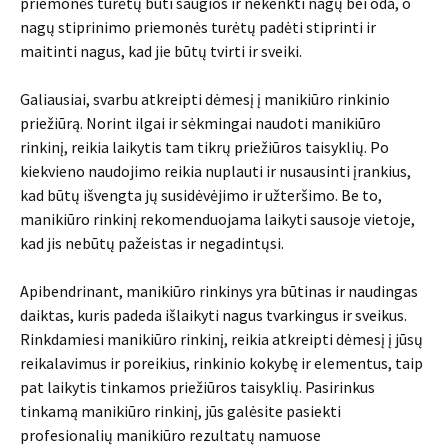
priemonės turėtų būti saugios ir nekenkti nagų bei oda, o
nagų stiprinimo priemonės turėtų padėti stiprinti ir
maitinti nagus, kad jie būtų tvirti ir sveiki.
Galiausiai, svarbu atkreipti dėmesį į manikiūro rinkinio
priežiūrą. Norint ilgai ir sėkmingai naudoti manikiūro
rinkinį, reikia laikytis tam tikrų priežiūros taisyklių. Po
kiekvieno naudojimo reikia nuplauti ir nusausinti įrankius,
kad būtų išvengta jų susidėvėjimo ir užteršimo. Be to,
manikiūro rinkinį rekomenduojama laikyti sausoje vietoje,
kad jis nebūtų pažeistas ir negadintųsi.
Apibendrinant, manikiūro rinkinys yra būtinas ir naudingas
daiktas, kuris padeda išlaikyti nagus tvarkingus ir sveikus.
Rinkdamiesi manikiūro rinkinį, reikia atkreipti dėmesį į jūsų
reikalavimus ir poreikius, rinkinio kokybę ir elementus, taip
pat laikytis tinkamos priežiūros taisyklių. Pasirinkus
tinkamą manikiūro rinkinį, jūs galėsite pasiekti
profesionalių manikiūro rezultatų namuose