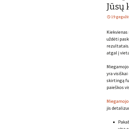
Jūsų 
19 gegužė
Kiekvienas 
uždėti pask
rezultatais
atgal į vie
Miegamojo š
yra visiška
skirtingą fu
paieškos vi
Miegamojo 
jis detaliz
Pakab
visą 