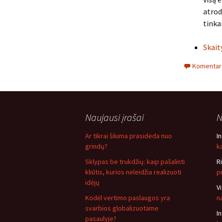
atrod
tinka
Skait
Komentarų
Naujausi įrašai
N
Ar tikrai šiluma prasideda nuo
I
grindų?
ką
Sklypas be trukdžių: kaip pašalinti
R
kliūtis, kurios neleidžia realizuoti
p
idėjų
V
Kodėl vertimo paslaugos yra
n
svarbios globalizuotame
I
pasaulyje?