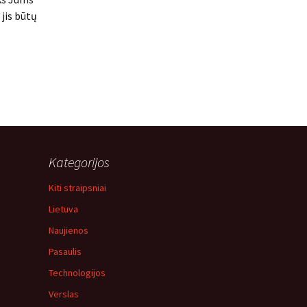
 jis būtų
Kategorijos
Kiti straipsniai
Lietuva
Naujienos
Pasaulis
Technologijos
Verslas