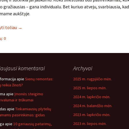
o gražiausias – gana individualu. Bet kuriuo atveju, svarbiausia, kad
mame aukštyje.
yti toliau
→
: 0
aujausi komentarai
Archyvai
nformacija
apie
Sienų remontas:
2025 m. rugpjūčio mėn.
 reikia žinoti?
2025 m. liepos mėn.
ima
apie
Įmonės steigimo
2024 m. lapkričio mėn.
rivalumai ir trūkumai
2024 m. balandžio mėn.
idas
apie
Tinkamiausių plytelių
2023 m. lapkričio mėn.
amams pasirinkimas: gidas
2023 m. liepos mėn.
nga
apie
10 geriausių patarimų,