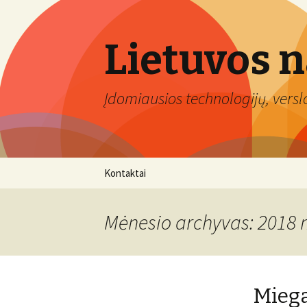
Lietuvos 
Įdomiausios technologijų, verslo 
Eiti
Kontaktai
prie
turinio
Mėnesio archyvas: 2018 
Miega