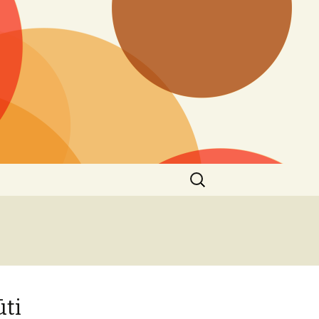
Ieškoti:
ūti