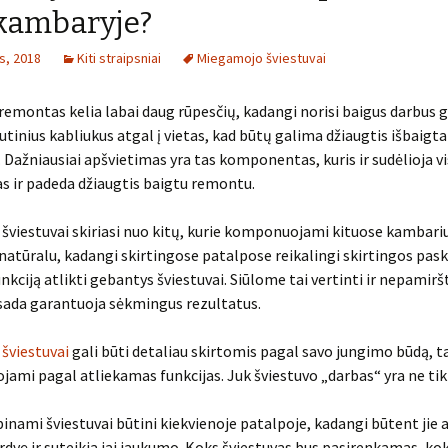
kambaryje?
s, 2018
Kiti straipsniai
Miegamojo šviestuvai
remontas kelia labai daug rūpesčių, kadangi norisi baigus darbus g
utinius kabliukus atgal į vietas, kad būtų galima džiaugtis išbaigta
. Dažniausiai apšvietimas yra tas komponentas, kuris ir sudėlioja v
tas ir padeda džiaugtis baigtu remontu.
viestuvai skiriasi nuo kitų, kurie komponuojami kituose kambariuo
i natūralu, kadangi skirtingose patalpose reikalingi skirtingos paski
nkciją atlikti gebantys šviestuvai. Siūlome tai vertinti ir nepamiršt
sada garantuoja sėkmingus rezultatus.
šviestuvai
gali būti detaliau skirtomis pagal savo jungimo būdą, ta
uojami pagal atliekamas funkcijas. Juk šviestuvo „darbas“ yra ne tik 
inami šviestuvai būtini kiekvienoje patalpoje, kadangi būtent jie 
erdvę ir suteikia jai jaukumo. Koks šviestuvas bus pasirenkamas, k