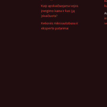
k
Kaip apskaičiuojama vejos
k
įrengimo kaina ir kas į ją
A
įskaičiuota?
i
Kelionės mikroautobusu ir
v
eksperto patarimai