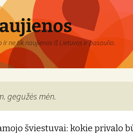
naujienos
ir ne tik naujienos iš Lietuvos ir pasaulio.
m. gegužės mėn.
mojo šviestuvai: kokie privalo b