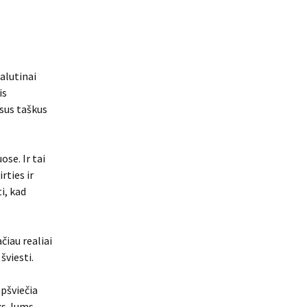
alutinai
is
isus taškus
se. Ir tai
rties ir
i, kad
čiau realiai
šviesti.
apšviečia
oks Jums