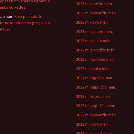
aip rasti tinkamas valgomojo
2023 m. birželio mėn.
ambario kėdes
2023 m. balandžio mėn.
sta
apie
Kaip panaudoti
2023 m. kovo mėn.
nterneto reklamos galią savo
erslui?
2023 m. vasario mėn.
2023 m. sausio mėn.
2022 m. gruodžio mėn.
2022 m. lapkričio mėn.
2022 m. spalio mėn.
2022 m. rugsėjo mėn.
2022 m. rugpjūčio mėn.
2022 m. liepos mėn.
2022 m. gegužės mėn.
2022 m. balandžio mėn.
2022 m. kovo mėn.
2022 m. vasario mėn.