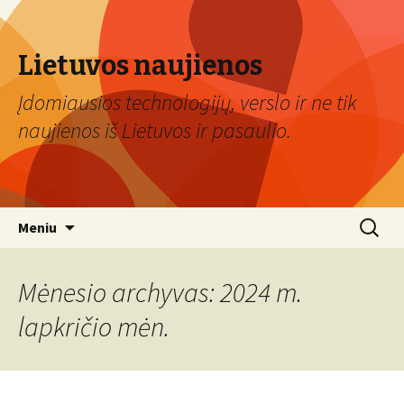
Lietuvos naujienos
Įdomiausios technologijų, verslo ir ne tik
naujienos iš Lietuvos ir pasaulio.
Eiti
Ieškoti:
Meniu
prie
turinio
Mėnesio archyvas: 2024 m.
lapkričio mėn.