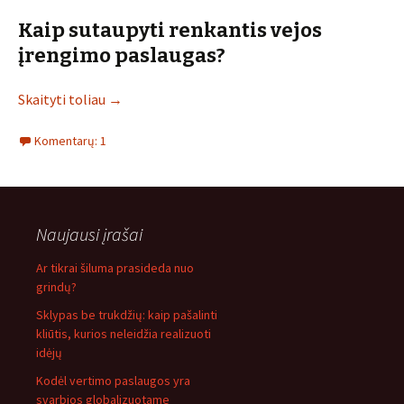
Kaip sutaupyti renkantis vejos
įrengimo paslaugas?
Skaityti toliau
→
Komentarų: 1
Naujausi įrašai
Ar tikrai šiluma prasideda nuo
grindų?
Sklypas be trukdžių: kaip pašalinti
kliūtis, kurios neleidžia realizuoti
idėjų
Kodėl vertimo paslaugos yra
svarbios globalizuotame