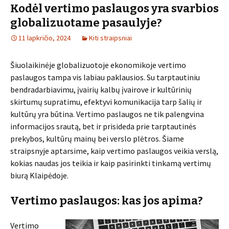
Kodėl vertimo paslaugos yra svarbios
globalizuotame pasaulyje?
11 lapkričio, 2024
Kiti straipsniai
Šiuolaikinėje globalizuotoje ekonomikoje vertimo
paslaugos tampa vis labiau paklausios. Su tarptautiniu
bendradarbiavimu, įvairių kalbų įvairove ir kultūrinių
skirtumų supratimu, efektyvi komunikacija tarp šalių ir
kultūrų yra būtina. Vertimo paslaugos ne tik palengvina
informacijos srautą, bet ir prisideda prie tarptautinės
prekybos, kultūrų mainų bei verslo plėtros. Šiame
straipsnyje aptarsime, kaip vertimo paslaugos veikia verslą,
kokias naudas jos teikia ir kaip pasirinkti tinkamą vertimų
biurą Klaipėdoje.
Vertimo paslaugos: kas jos apima?
Vertimo