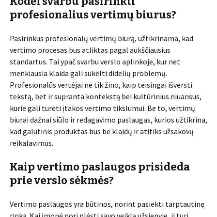
Kodėl svarbu pasirinkti
profesionalius vertimų biurus?
Pasirinkus profesionalų vertimų biurą, užtikrinama, kad
vertimo procesas bus atliktas pagal aukščiausius
standartus. Tai ypač svarbu verslo aplinkoje, kur net
menkiausia klaida gali sukelti didelių problemų.
Profesionalūs vertėjai ne tik žino, kaip teisingai išversti
tekstą, bet ir supranta kontekstą bei kultūrinius niuansus,
kurie gali turėti įtakos vertimo tikslumui. Be to, vertimų
biurai dažnai siūlo ir redagavimo paslaugas, kurios užtikrina,
kad galutinis produktas bus be klaidų ir atitiks užsakovų
reikalavimus.
Kaip vertimo paslaugos prisideda
prie verslo sėkmės?
Vertimo paslaugos yra būtinos, norint pasiekti tarptautinę
rinką. Kai įmonė nori plėsti savo veiklą užsienyje, ji turi