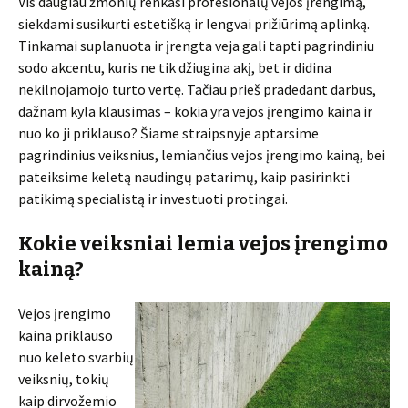
Vis daugiau žmonių renkasi profesionalų vejos įrengimą,
siekdami susikurti estetišką ir lengvai prižiūrimą aplinką.
Tinkamai suplanuota ir įrengta veja gali tapti pagrindiniu
sodo akcentu, kuris ne tik džiugina akį, bet ir didina
nekilnojamojo turto vertę. Tačiau prieš pradedant darbus,
dažnam kyla klausimas – kokia yra vejos įrengimo kaina ir
nuo ko ji priklauso? Šiame straipsnyje aptarsime
pagrindinius veiksnius, lemiančius vejos įrengimo kainą, bei
pateiksime keletą naudingų patarimų, kaip pasirinkti
patikimą specialistą ir investuoti protingai.
Kokie veiksniai lemia vejos įrengimo
kainą?
Vejos įrengimo
kaina priklauso
nuo keleto svarbių
veiksnių, tokių
kaip dirvožemio