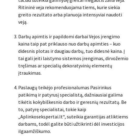
tačiau suteikia galimybę greitai mėgautis žalia veja.
Ritininė veja rekomenduojama tiems, kurie siekia
greito rezultato arba planuoja intensyviai naudoti
veją.
Darbų apimtis ir papildomi darbai Vejos įrengimo
kaina taip pat priklauso nuo darbų apimties – kuo
didesnis plotas ir daugiau darbų, tuo didesnė kaina. Į
tai gali įeiti laistymo sistemos įrengimas, dirvožemio
tręšimas ar specialių dekoratyvinių elementų
įtraukimas.
Paslaugų teikėjo profesionalumas Pasirinkus
patikimą ir patyrusį specialistą, dažniausiai galima
tikėtis kokybiškesnio darbo ir geresnių rezultatų. Be
to, patyrę specialistai, tokie kaip
„Aplinkosekspertai.lt“, suteikia garantijas atliktiems
darbams, todėl galite būti užtikrinti dėl investicijos
ilgaamžiškumo.