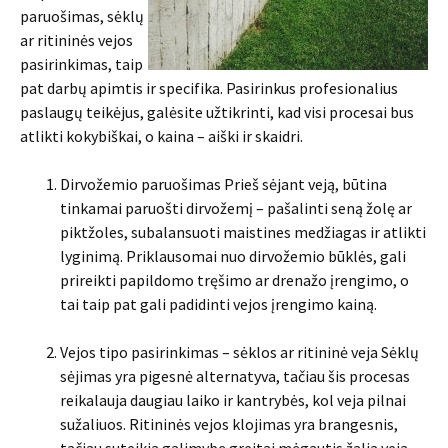
paruošimas, sėklų
ar ritininės vejos
pasirinkimas, taip
pat darbų apimtis ir specifika. Pasirinkus profesionalius
paslaugų teikėjus, galėsite užtikrinti, kad visi procesai bus
atlikti kokybiškai, o kaina – aiški ir skaidri.
Dirvožemio paruošimas Prieš sėjant veją, būtina
tinkamai paruošti dirvožemį – pašalinti seną žolę ar
piktžoles, subalansuoti maistines medžiagas ir atlikti
lyginimą. Priklausomai nuo dirvožemio būklės, gali
prireikti papildomo tręšimo ar drenažo įrengimo, o
tai taip pat gali padidinti vejos įrengimo kainą.
Vejos tipo pasirinkimas – sėklos ar ritininė veja Sėklų
sėjimas yra pigesnė alternatyva, tačiau šis procesas
reikalauja daugiau laiko ir kantrybės, kol veja pilnai
sužaliuos. Ritininės vejos klojimas yra brangesnis,