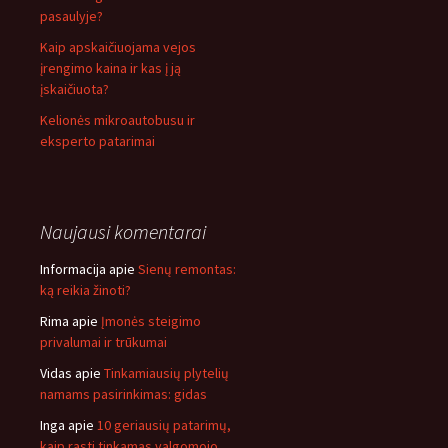
pasaulyje?
Kaip apskaičiuojama vejos
įrengimo kaina ir kas į ją
įskaičiuota?
Kelionės mikroautobusu ir
eksperto patarimai
Naujausi komentarai
Informacija
apie
Sienų remontas:
ką reikia žinoti?
Rima
apie
Įmonės steigimo
privalumai ir trūkumai
Vidas
apie
Tinkamiausių plytelių
namams pasirinkimas: gidas
Inga
apie
10 geriausių patarimų,
kaip rasti tinkamas valgomojo