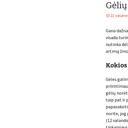
Gėlių
21 vasario
Gana dažnai
visada turi
nutinka dėl
artimą žmog
Kokios
Gėles galim
priimtiniau
gėlių norėt
taip pat ir 
papasakoti,
norite, jog
(12 valando
tinkamiausi