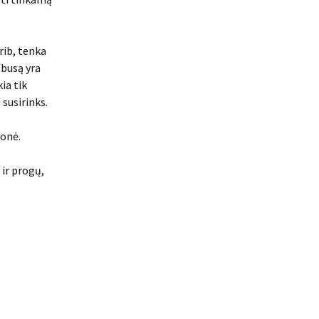
rib, tenka
obusą yra
ia tik
 susirinks.
ionė.
 ir progų,