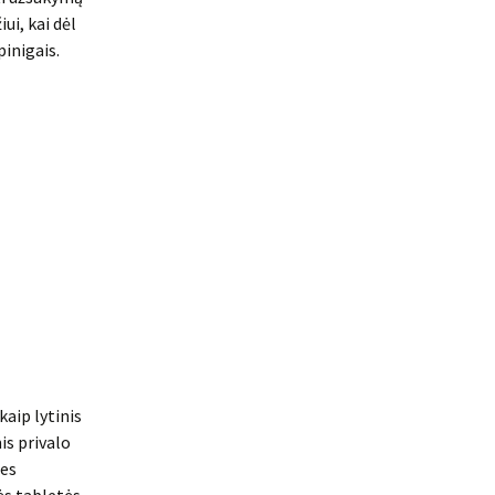
ui, kai dėl
pinigais.
aip lytinis
is privalo
ies