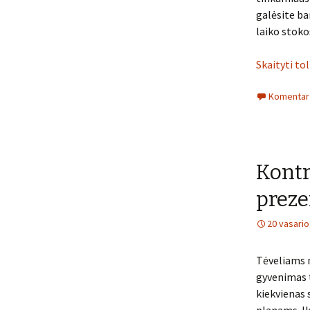
galėsite ba
laiko stokos
Skaityti to
Komentarų
Kontr
preze
20 vasario
Tėveliams n
gyvenimas 
kiekvienas 