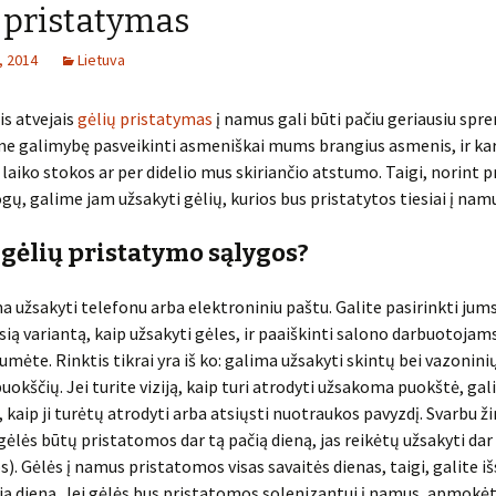
 pristatymas
, 2014
Lietuva
s atvejais
gėlių pristatymas
į namus gali būti pačiu geriausiu spr
me galimybę pasveikinti asmeniškai mums brangius asmenis, ir kar
 laiko stokos ar per didelio mus skiriančio atstumo. Taigi, norint p
ų, galime jam užsakyti gėlių, kurios bus pristatytos tiesiai į nam
 gėlių pristatymo sąlygos?
a užsakyti telefonu arba elektroniniu paštu. Galite pasirinkti jum
sią variantą, kaip užsakyti gėles, ir paaiškinti salono darbuotojam
umėte. Rinktis tikrai yra iš ko: galima užsakyti skintų bei vazonini
puokščių. Jei turite viziją, kaip turi atrodyti užsakoma puokštė, gal
 kaip ji turėtų atrodyti arba atsiųsti nuotraukos pavyzdį. Svarbu žin
 gėlės būtų pristatomos dar tą pačią dieną, jas reikėtų užsakyti dar 
s). Gėlės į namus pristatomos visas savaitės dienas, taigi, galite iš
ą dieną. Jei gėlės bus pristatomos solenizantui į namus, apmokė