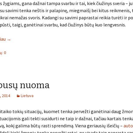
s žygiams, gana dažnai tampa svarbu ir tai, kiek čiužinys sveria – ju
 su savimi tenka neštis ir palapinę, miegmaišį bei kitus reikmenis, t
tikrai nemažas svoris. Kadangi su savimi paprastai reikia turėti ir 
ipūsti, taigi, ganėtinai svarbu, kad čiužinys būtų kuo lengvesnis.
liau
→
: 0
busų nuoma
, 2014
Lietuva
itaiko tokių situacijų, kuomet tenka pervežti ganėtinai daug žmon
uacijomis gali tekti susidurti ne taip ir dažnai, tačiau kartais ten
vą, kokį galima būtų rasti sprendimą. Viena geriausių išeičių –
aut
i didelį kiekį žmonių tenka pervežti retai, ne visada taip paprasta r