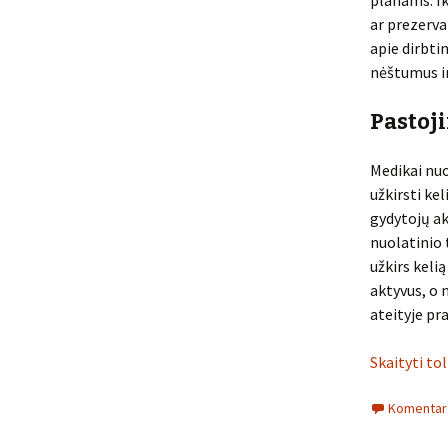
planams. Ik
ar prezerva
apie dirbt
nėštumus ir
Pastoj
Medikai nuo
užkirsti ke
gydytojų ak
nuolatinio 
užkirs keli
aktyvus, o 
ateityje pr
Skaityti to
Komentarų