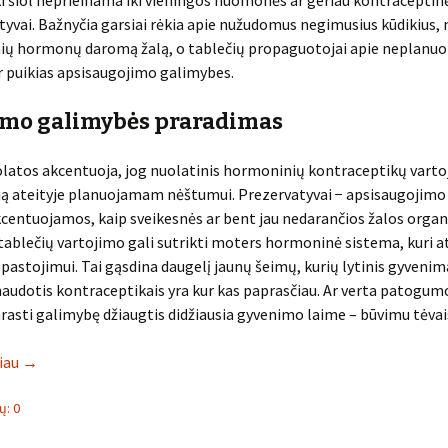
i šiol neprieinama iki vieningos nuomonės ar geriau kontraceptin
tyvai. Bažnyčia garsiai rėkia apie nužudomus negimusius kūdikius,
inių hormonų daromą žalą, o tablečių propaguotojai apie neplanuo
 puikias apsisaugojimo galimybes.
imo galimybės praradimas
latos akcentuoja, jog nuolatinis hormoninių kontraceptikų varto
lią ateityje planuojamam nėštumui. Prezervatyvai − apsisaugojim
centuojamos, kaip sveikesnės ar bent jau nedarančios žalos organ
tablečių vartojimo gali sutrikti moters hormoninė sistema, kuri a
ą pastojimui. Tai gąsdina daugelį jaunų šeimų, kurių lytinis gyvenim
naudotis kontraceptikais yra kur kas paprasčiau. Ar verta patogum
arasti galimybę džiaugtis didžiausia gyvenimo laime – būvimu tėvai
liau
→
: 0