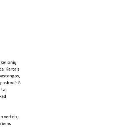
 kelionių
da. Kartais
 pastangos,
 pasirodė iš
 tai
 kad
sto vertėtų
iriems