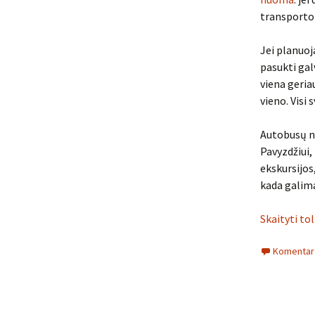
transporto
Jei planuoj
pasukti gal
viena geriau
vieno. Visi 
Autobusų nu
Pavyzdžiui,
ekskursijos
kada galima
Skaityti to
Komentarų