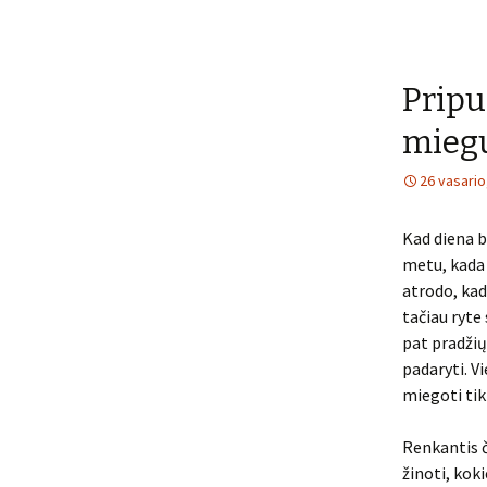
Pripu
mieg
26 vasario
Kad diena b
metu, kada 
atrodo, kad
tačiau ryte 
pat pradžių.
padaryti. Vi
miegoti tik
Renkantis či
žinoti, kok