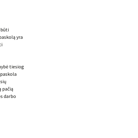
 būti
 paskolą yra
ti
mybė tiesiog
d paskola
usių
ą pačią
ės darbo