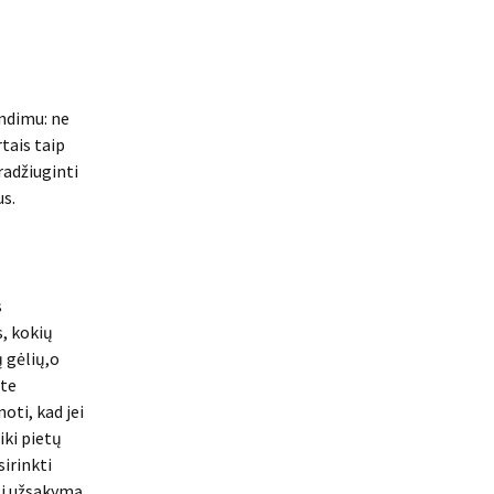
endimu: ne
tais taip
radžiuginti
us.
s
s, kokių
ų gėlių,o
ite
oti, kad jei
iki pietų
sirinkti
ti užsakymą