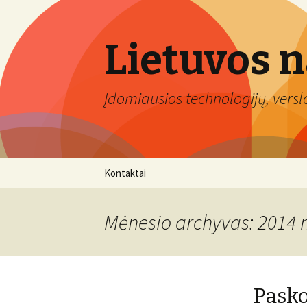
Lietuvos 
Įdomiausios technologijų, verslo 
Eiti
Kontaktai
prie
turinio
Mėnesio archyvas: 2014 
Pasko