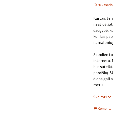
26 vasario
Kartais ten
neatidėliot
daugybė, ku
kur kas pap
nemalonioj
Šiandien to
internetu. 
bus suteikta
paraiškų. S
dieną gali 
metu.
Skaityti to
Komentarų