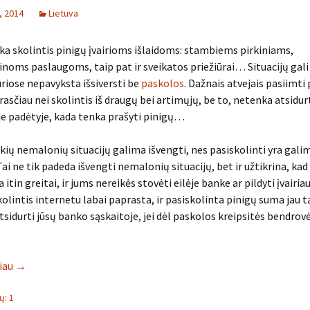
, 2014
Lietuva
ka skolintis pinigų įvairioms išlaidoms: stambiems pirkiniams,
inoms paslaugoms, taip pat ir sveikatos priežiūrai… Situacijų gali
riose nepavyksta išsiversti be
paskolos
. Dažnais atvejais pasiimti
rasčiau nei skolintis iš draugų bei artimųjų, be to, netenka atsidur
e padėtyje, kada tenka prašyti pinigų…
kių nemalonių situacijų galima išvengti, nes pasiskolinti yra gali
Tai ne tik padeda išvengti nemalonių situacijų, bet ir užtikrina, ka
 itin greitai, ir jums nereikės stovėti eilėje banke ar pildyti įvairia
kolintis internetu labai paprasta, ir pasiskolinta pinigų suma jau t
atsidurti jūsų banko sąskaitoje, jei dėl paskolos kreipsitės bendrov
liau
→
: 1