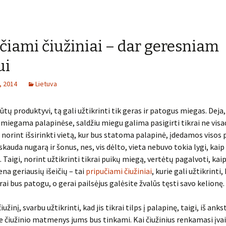
čiami čiužiniai – dar geresniam
ui
, 2014
Lietuva
ūtų produktyvi, tą gali užtikrinti tik geras ir patogus miegas. Deja,
miegama palapinėse, saldžiu miegu galima pasigirti tikrai ne visa
 norint išsirinkti vietą, kur bus statoma palapinė, įdedamos visos
skauda nugarą ir šonus, nes, vis dėlto, vieta nebuvo tokia lygi, kaip
 Taigi, norint užtikrinti tikrai puikų miegą, vertėtų pagalvoti, kaip
ena geriausių išeičių – tai
pripučiami čiužiniai
, kurie gali užtikrinti,
rai bus patogu, o gerai pailsėjus galėsite žvalūs tęsti savo kelionę.
užinį, svarbu užtikrinti, kad jis tikrai tilps į palapinę, taigi, iš ank
ie čiužinio matmenys jums bus tinkami. Kai čiužinius renkamasi įva