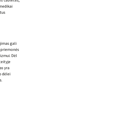
ės tabletės,
 medikai
tus
jimas gali
o priemonės
izmui. Dėl
teityje
as yra
o dėlei
s.