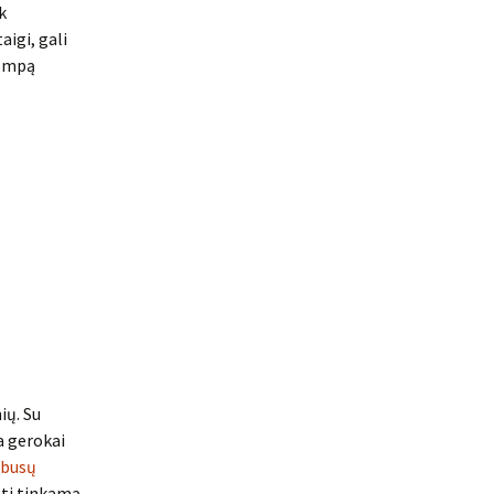
k
aigi, gali
pompą
ių. Su
ka gerokai
obusų
asti tinkamą