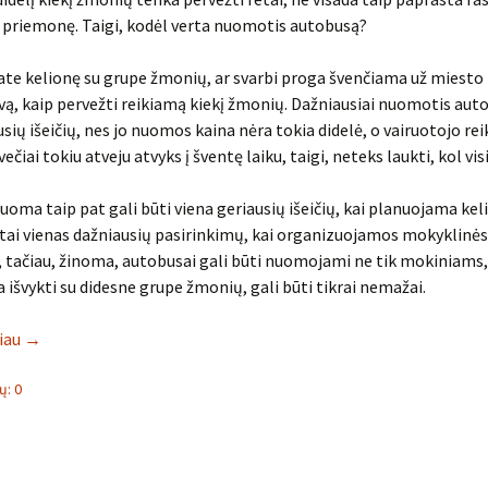
 priemonę. Taigi, kodėl verta nuomotis autobusą?
ate kelionę su grupe žmonių, ar svarbi proga švenčiama už miesto 
vą, kaip pervežti reikiamą kiekį žmonių. Dažniausiai nuomotis aut
sių išeičių, nes jo nuomos kaina nėra tokia didelė, o vairuotojo reik
svečiai tokiu atveju atvyks į šventę laiku, taigi, neteks laukti, kol visi
oma taip pat gali būti viena geriausių išeičių, kai planuojama kel
 tai vienas dažniausių pasirinkimų, kai organizuojamos mokyklinės
, tačiau, žinoma, autobusai gali būti nuomojami ne tik mokiniams,
 išvykti su didesne grupe žmonių, gali būti tikrai nemažai.
liau
→
: 0