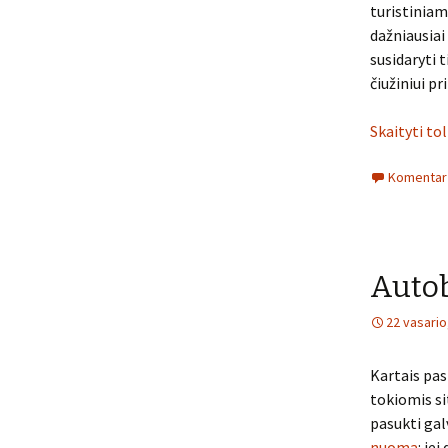
turistiniam
dažniausiai
susidaryti 
čiužiniui pr
Skaityti to
Komentarų
Auto
22 vasario
Kartais pas
tokiomis sit
pasukti gal
nuoma
: je