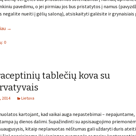
nkiniu pavedimu, o jei pirmiau jos bus pristatytos į namus (pavyzdži
 negalite nueiti į gėlių saloną), atsiskaityti galėsite ir grynaisiais 
liau
→
: 0
aceptinių tablečių kova su
rvatyvais
, 2014
Lietuva
uolatos kartojant, kad vaikai auga nepastebimai – nepajuntame, k
tampa jų dienos dalimi. Supažindinti su apsisaugojimo priemonėm
suaugusysis, kitaip neplanuotas nėštumas gali uždaryti duris ateit