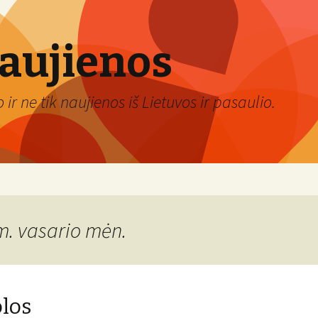
naujienos
ir ne tik naujienos iš Lietuvos ir pasaulio.
m. vasario mėn.
los