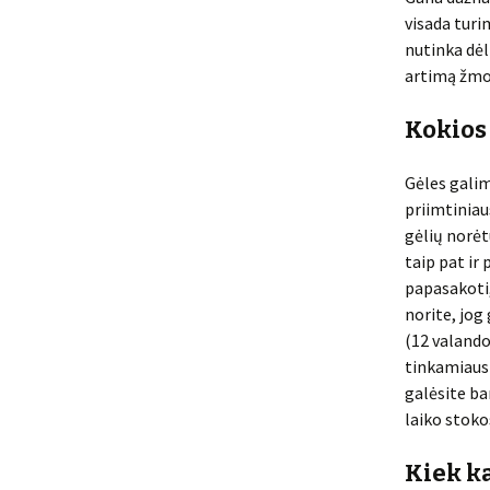
visada turi
nutinka dėl
artimą žmog
Kokios
Gėles galim
priimtiniau
gėlių norėt
taip pat ir 
papasakoti,
norite, jog
(12 valando
tinkamiausi
galėsite ba
laiko stokos
Kiek k