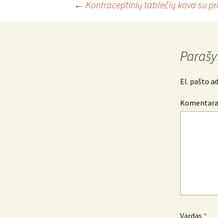
Įrašo
←
Kontraceptinių tablečių kova su pr
navigacija
Parašy
El. pašto a
Komentar
Vardas
*