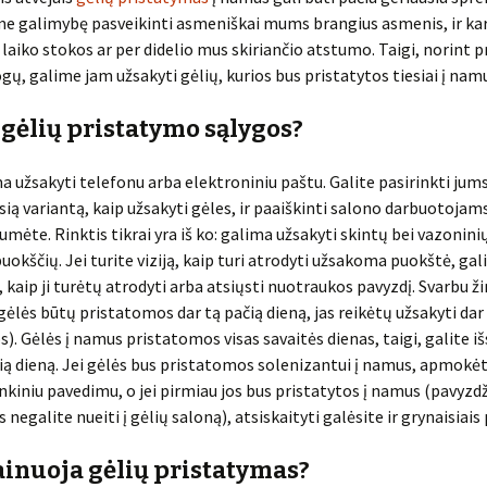
me galimybę pasveikinti asmeniškai mums brangius asmenis, ir kar
 laiko stokos ar per didelio mus skiriančio atstumo. Taigi, norint p
ų, galime jam užsakyti gėlių, kurios bus pristatytos tiesiai į nam
 gėlių pristatymo sąlygos?
a užsakyti telefonu arba elektroniniu paštu. Galite pasirinkti jum
sią variantą, kaip užsakyti gėles, ir paaiškinti salono darbuotojam
umėte. Rinktis tikrai yra iš ko: galima užsakyti skintų bei vazonini
puokščių. Jei turite viziją, kaip turi atrodyti užsakoma puokštė, gal
 kaip ji turėtų atrodyti arba atsiųsti nuotraukos pavyzdį. Svarbu žin
 gėlės būtų pristatomos dar tą pačią dieną, jas reikėtų užsakyti dar 
s). Gėlės į namus pristatomos visas savaitės dienas, taigi, galite iš
ą dieną. Jei gėlės bus pristatomos solenizantui į namus, apmokė
nkiniu pavedimu, o jei pirmiau jos bus pristatytos į namus (pavyzdži
 negalite nueiti į gėlių saloną), atsiskaityti galėsite ir grynaisiais 
ainuoja gėlių pristatymas?