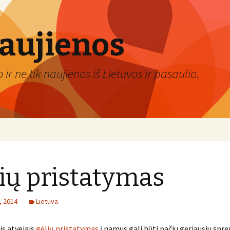
naujienos
ir ne tik naujienos iš Lietuvos ir pasaulio.
ių pristatymas
, 2014
Lietuva
s atvejais
gėlių pristatymas
į namus gali būti pačiu geriausiu spr