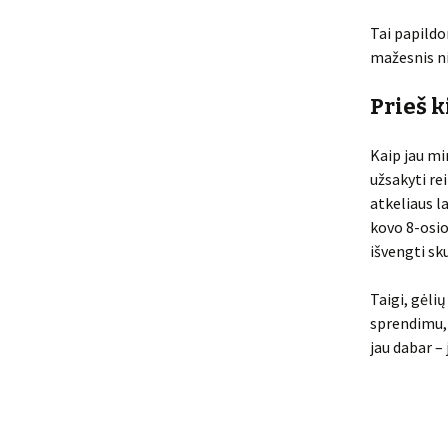
Tai papildo
mažesnis ni
Prieš k
Kaip jau mi
užsakyti re
atkeliaus l
kovo 8-osio
išvengti sk
Taigi, gėlių
sprendimu, 
jau dabar –