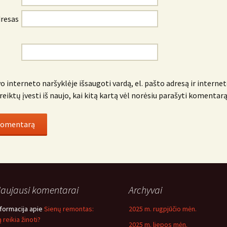
dresas
o interneto naršyklėje išsaugoti vardą, el. pašto adresą ir internet
reiktų įvesti iš naujo, kai kitą kartą vėl norėsiu parašyti komentarą
aujausi komentarai
Archyvai
nformacija
apie
Sienų remontas:
2025 m. rugpjūčio mėn.
 reikia žinoti?
2025 m. liepos mėn.