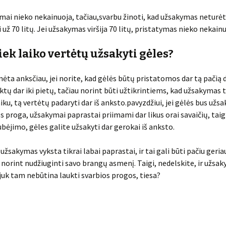
mai nieko nekainuoja, tačiau,svarbu žinoti, kad užsakymas neturėt
 už 70 litų. Jei užsakymas viršija 70 litų, pristatymas nieko nekain
iek laiko vertėtų užsakyti gėles?
nėta anksčiau, jei norite, kad gėlės būtų pristatomos dar tą pačią d
iktų dar iki pietų, tačiau norint būti užtikrintiems, kad užsakymas t
aiku, tą vertėtų padaryti dar iš anksto.pavyzdžiui, jei gėlės bus už
s proga, užsakymai paprastai priimami dar likus orai savaičių, taig
ubėjimo, gėles galite užsakyti dar gerokai iš anksto.
 užsakymas vyksta tikrai labai paprastai, ir tai gali būti pačiu geria
norint nudžiuginti savo brangų asmenį. Taigi, nedelskite, ir užsaky
 juk tam nebūtina laukti svarbios progos, tiesa?