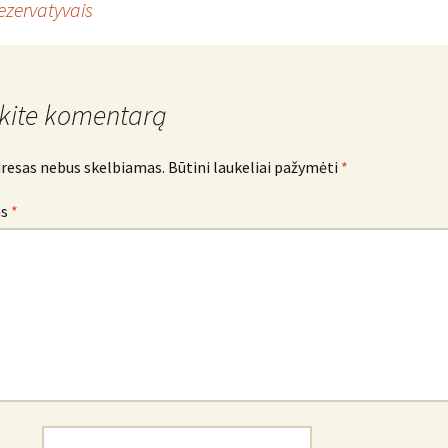
ezervatyvais
kite komentarą
dresas nebus skelbiamas.
Būtini laukeliai pažymėti
*
as
*