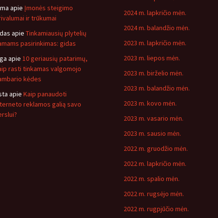
ima
apie
Įmonės steigimo
2024 m. lapkričio mėn.
rivalumai ir trūkumai
2024 m. balandžio mėn.
idas
apie
Tinkamiausių plytelių
2023 m. lapkričio mėn.
amams pasirinkimas: gidas
2023 m. liepos mėn.
nga
apie
10 geriausių patarimų,
aip rasti tinkamas valgomojo
2023 m. birželio mėn.
ambario kėdes
2023 m. balandžio mėn.
sta
apie
Kaip panaudoti
2023 m. kovo mėn.
nterneto reklamos galią savo
erslui?
2023 m. vasario mėn.
2023 m. sausio mėn.
2022 m. gruodžio mėn.
2022 m. lapkričio mėn.
2022 m. spalio mėn.
2022 m. rugsėjo mėn.
2022 m. rugpjūčio mėn.