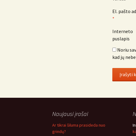
El. pašto a
*
Interneto
puslapis
Noriu sav
kad jų nebe
Naujausi įrašai
N
Ar tikrai šiluma prasideda nuo
I
grindų?
ką