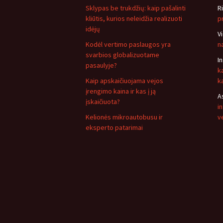
Sklypas be trukdžių: kaip pašalinti
R
kliūtis, kurios neleidžia realizuoti
p
idėjų
V
Kodėl vertimo paslaugos yra
n
svarbios globalizuotame
I
pasaulyje?
k
Kaip apskaičiuojama vejos
k
įrengimo kaina ir kas į ją
A
įskaičiuota?
i
Kelionės mikroautobusu ir
v
eksperto patarimai