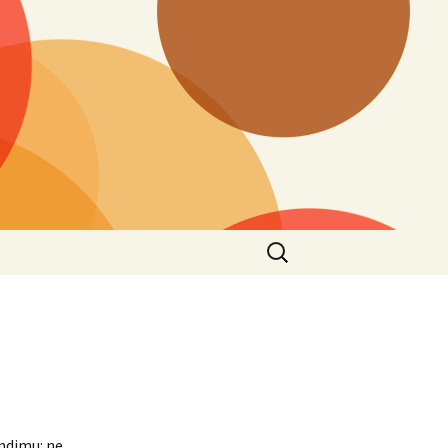
Ieškoti:
endimu: ne