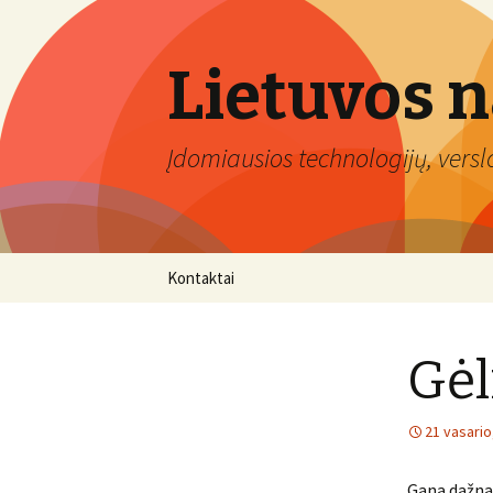
Lietuvos 
Įdomiausios technologijų, verslo 
Eiti
Kontaktai
prie
turinio
Gėl
21 vasario
Gana dažnai