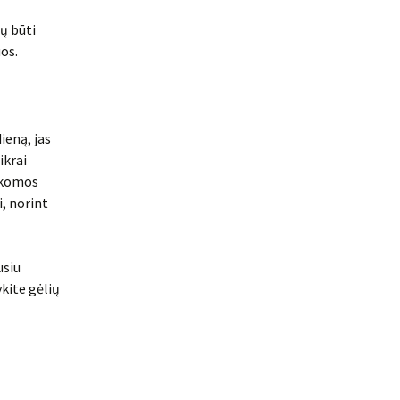
ų būti
uos.
ieną, jas
ikrai
sakomos
i, norint
usiu
kite gėlių