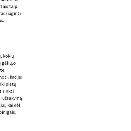
tais taip
radžiuginti
us.
s
s, kokių
ų gėlių,o
ite
oti, kad jei
iki pietų
sirinkti
ti užsakymą
ui, kai dėl
pinigais.