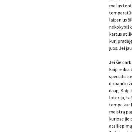
metas tepti
temperatūrą
laipsnius 
nekokybiška
kartus atli
kurį pradėj
juos. Jei j
Jei šie dar
kaip reikia
specialistu
dirbančių ž
daug. Kaip 
loterija, t
tampa kur k
meistrą pag
kuriose jie
atsiliepimų