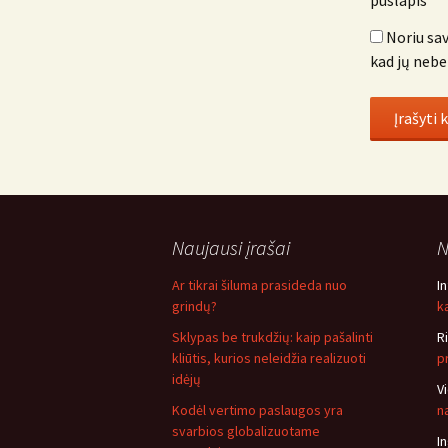
puslapis
Noriu sav
kad jų nebe
Naujausi įrašai
N
Ar tikrai šiluma prasideda nuo
I
grindų?
ką
Sklypas be trukdžių: kaip pašalinti
R
kliūtis, kurios neleidžia realizuoti
p
idėjų
V
Kodėl vertimo paslaugos yra
n
svarbios globalizuotame
I