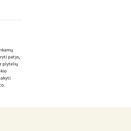
tinkamų
ryti patys,
r plytelių
okio
sakyti
to.