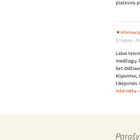
platesnis p
Informacij
22 rugsėjo, 20
Labai teisi
medžiagų. P
bet didžiau
klijavimui,
tikėjomės. 
internetu
–
Parašy