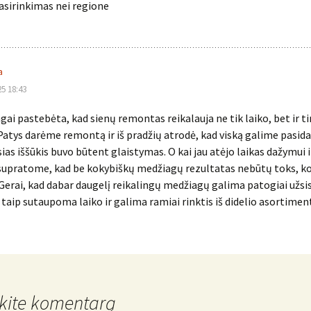
asirinkimas nei regione
a
25 18:43
ngai pastebėta, kad sienų remontas reikalauja ne tik laiko, bet ir 
atys darėme remontą ir iš pradžių atrodė, kad viską galime pasida
sias iššūkis buvo būtent glaistymas. O kai jau atėjo laikas dažymui i
 supratome, kad be kokybiškų medžiagų rezultatas nebūtų toks, k
Gerai, kad dabar daugelį reikalingų medžiagų galima patogiai užsi
 taip sutaupoma laiko ir galima ramiai rinktis iš didelio asortimen
kite komentarą