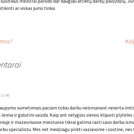
 susitikus meistrai parodo dar daugiau atliktų darbų pavyzdžių. Jum
tikinti ar viskas jums tinka.
amos?
Kai
ntarai
 11:48
 taupymo sumetimais paciam tokiu darbu neismanant neverta imtis
lemia ir galutini vaizda. Kaip ant nelygios sienos klijuoti plyteles 
lniuje ir mazesniuose miestuose tikrai galima rasti savo darba is
bu specialistu. Mes net medziagu pirkti vaziavome i sostine, nes t