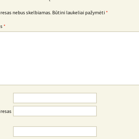
dresas nebus skelbiamas.
Būtini laukeliai pažymėti
*
as
*
dresas