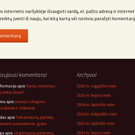
o interneto naršyklėje išsaugoti vardą, el. pašto adresą ir internet
reiktų įvesti iš naujo, kai kitą kartą vėl norėsiu parašyti komentarą
aujausi komentarai
Archyvai
nformacija
apie
Sienų remontas:
2025 m. rugpjūčio mėn.
 reikia žinoti?
2025 m. liepos mėn.
ima
apie
Įmonės steigimo
2024 m. lapkričio mėn.
rivalumai ir trūkumai
2024 m. balandžio mėn.
idas
apie
Tinkamiausių plytelių
2023 m. lapkričio mėn.
amams pasirinkimas: gidas
2023 m. liepos mėn.
nga
apie
10 geriausių patarimų,