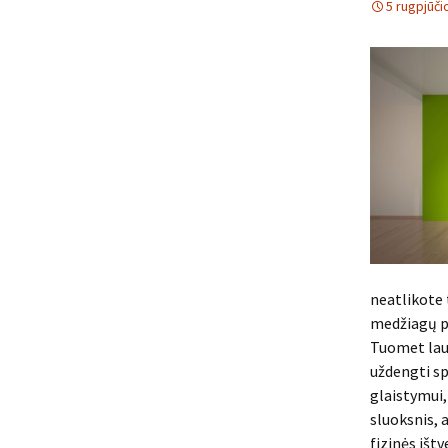
5 rugpjūči
neatlikote 
medžiagų pi
Tuomet lauk
uždengti sp
glaistymui,
sluoksnis, a
fizinės ištv