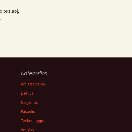
o puslapį,
.
Kategorijos
Kiti straipsniai
Lietuva
Naujienos
Pasaulis
Technologijos
Verslas