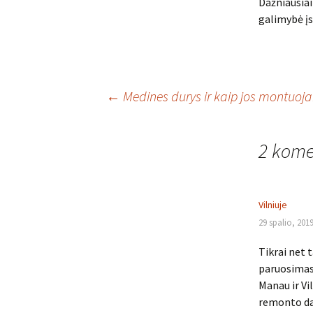
Dažniausiai
galimybė įsi
Įrašo
←
Medines durys ir kaip jos montuoj
navigacija
2 kome
Vilniuje
29 spalio, 2019
Tikrai net
paruosimas 
Manau ir Vi
remonto dar