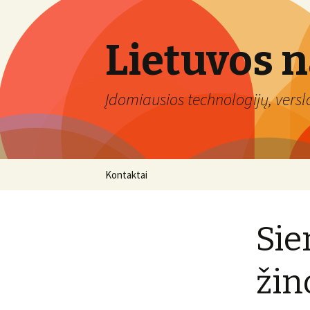
Lietuvos 
Įdomiausios technologijų, verslo 
Eiti
Kontaktai
prie
turinio
Sie
žin