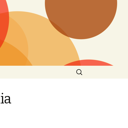
Ieškoti:
ia