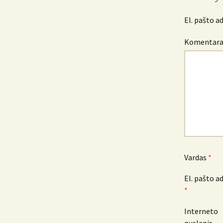
El. pašto a
Komentar
Vardas
*
El. pašto a
*
Interneto