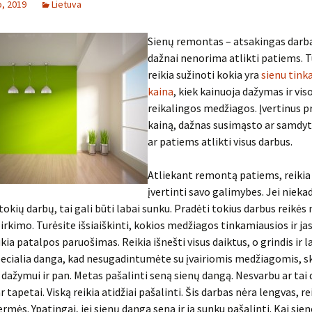
o, 2019
Lietuva
Sienų remontas – atsakingas darba
dažnai nenorima atlikti patiems.
reikia sužinoti kokia yra
sienu tink
kaina
, kiek kainuoja dažymas ir vis
reikalingos medžiagos. Įvertinus p
kainą, dažnas susimąsto ar samdyt
ar patiems atlikti visus darbus.
Atliekant remontą patiems, reikia
įvertinti savo galimybes. Jei nieka
tokių darbų, tai gali būti labai sunku. Pradėti tokius darbus reikės
rkimo. Turėsite išsiaiškinti, kokios medžiagos tinkamiausios ir jas 
ia patalpos paruošimas. Reikia išnešti visus daiktus, o grindis ir 
ecialia danga, kad nesugadintumėte su įvairiomis medžiagomis, s
 dažymui ir pan. Metas pašalinti seną sienų dangą. Nesvarbu ar tai
r tapetai. Viską reikia atidžiai pašalinti. Šis darbas nėra lengvas, re
ermės. Ypatingai, jei sienų danga sena ir ją sunku pašalinti. Kai sien