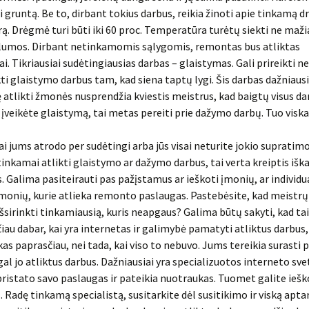
 gruntą. Be to, dirbant tokius darbus, reikia žinoti apie tinkamą d
. Drėgmė turi būti iki 60 proc. Temperatūra turėtų siekti ne mažia
šilumos. Dirbant netinkamomis sąlygomis, remontas bus atliktas
i. Tikriausiai sudėtingiausias darbas – glaistymas. Gali prireikti ne
kti glaistymo darbus tam, kad siena taptų lygi. Šis darbas dažniausia
ę atlikti žmonės nusprendžia kviestis meistrus, kad baigtų visus da
au įveikėte glaistymą, tai metas pereiti prie dažymo darbų. Tuo visk
bai jums atrodo per sudėtingi arba jūs visai neturite jokio supratimo
 tinkamai atlikti glaistymo ar dažymo darbus, tai verta kreiptis išk
s. Galima pasiteirauti pas pažįstamus ar ieškoti įmonių, ar individua
monių, kurie atlieka remonto paslaugas. Pastebėsite, kad meistrų 
išsirinkti tinkamiausią, kuris neapgaus? Galima būtų sakyti, kad tai
ačiau dabar, kai yra internetas ir galimybė pamatyti atliktus darbus,
as paprasčiau, nei tada, kai viso to nebuvo. Jums tereikia surasti 
al jo atliktus darbus. Dažniausiai yra specializuotos interneto sve
 pristato savo paslaugas ir pateikia nuotraukas. Tuomet galite iešk
. Radę tinkamą specialistą, susitarkite dėl susitikimo ir viską aptar