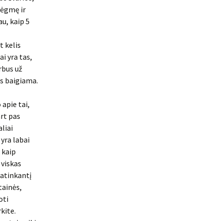
rėgmę ir
u, kaip 5
t kelis
i yra tas,
rbus už
as baigiama.
 apie tai,
art pas
liai
yra labai
 kaip
 viskas
patinkantį
tainės,
oti
kite.