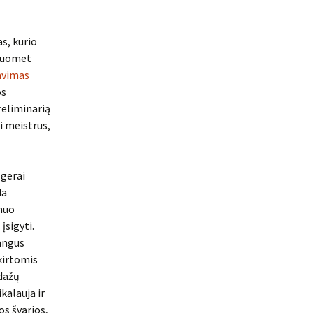
s, kurio
 Tuomet
avimas
os
reliminarią
i meistrus,
 gerai
da
 nuo
įsigyti.
langus
kirtomis
 dažų
ikalauja ir
os švarios,