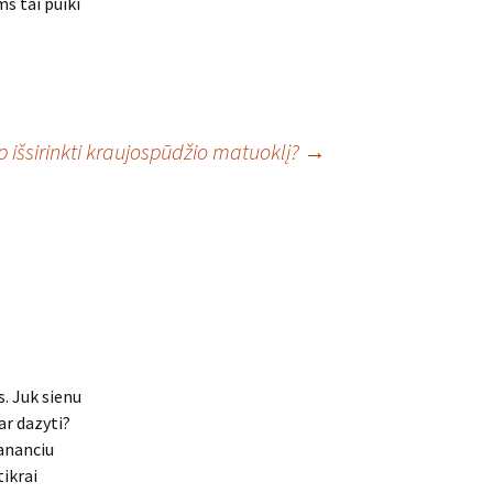
s tai puiki
p išsirinkti kraujospūdžio matuoklį?
→
. Juk sienu
ar dazyti?
mananciu
ikrai