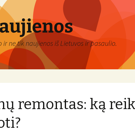
naujienos
ir ne tik naujienos iš Lietuvos ir pasaulio.
nų remontas: ką reik
oti?