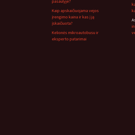
pasaulyje?
k
Kaip apskaičiuojama vejos
k
įrengimo kaina ir kas į ją
A
įskaičiuota?
i
Kelionės mikroautobusu ir
v
eksperto patarimai