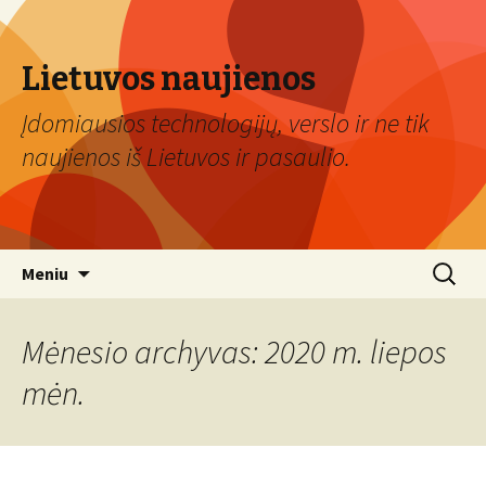
Lietuvos naujienos
Įdomiausios technologijų, verslo ir ne tik
naujienos iš Lietuvos ir pasaulio.
Eiti
Ieškoti:
Meniu
prie
turinio
Mėnesio archyvas: 2020 m. liepos
mėn.