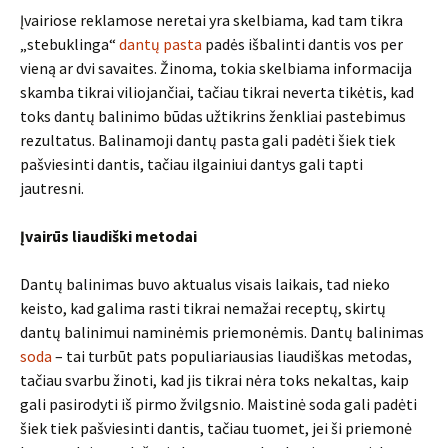
Įvairiose reklamose neretai yra skelbiama, kad tam tikra
„stebuklinga“
dantų pasta
padės išbalinti dantis vos per
vieną ar dvi savaites. Žinoma, tokia skelbiama informacija
skamba tikrai viliojančiai, tačiau tikrai neverta tikėtis, kad
toks dantų balinimo būdas užtikrins ženkliai pastebimus
rezultatus. Balinamoji dantų pasta gali padėti šiek tiek
pašviesinti dantis, tačiau ilgainiui dantys gali tapti
jautresni.
Įvairūs liaudiški metodai
Dantų balinimas buvo aktualus visais laikais, tad nieko
keisto, kad galima rasti tikrai nemažai receptų, skirtų
dantų balinimui naminėmis priemonėmis. Dantų balinimas
soda
– tai turbūt pats populiariausias liaudiškas metodas,
tačiau svarbu žinoti, kad jis tikrai nėra toks nekaltas, kaip
gali pasirodyti iš pirmo žvilgsnio. Maistinė soda gali padėti
šiek tiek pašviesinti dantis, tačiau tuomet, jei ši priemonė