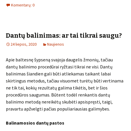
Komentarų: 0
Dantų balinimas: ar tai tikrai saugu?
24 liepos, 2020
Naujienos
Apie baltesnę šypseną svajoja daugelis žmonių, tačiau
dantų balinimo procedūrai ryžtasi tikrai ne visi. Dantų
balinimas šiandien gali būti atliekamas taikant labai
skirtingus metodus, tačiau visuomet turėtų būti vertinama
ne tik tai, kokių rezultatų galima tikėtis, bet ir šios
procedūros saugumas. Būtent todėl renkantis dantų
balinimo metodą nereikėtų skubėti apsispręsti, taigi,
pravartu apžvelgti pačias populiariausias galimybes.
Balinamosios dantų pastos