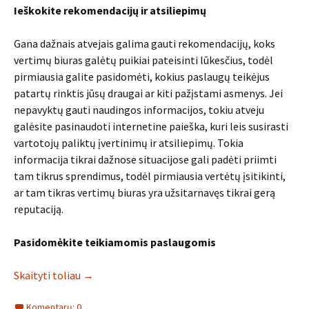
Ieškokite rekomendacijų ir atsiliepimų
Gana dažnais atvejais galima gauti rekomendacijų, koks
vertimų biuras galėtų puikiai pateisinti lūkesčius, todėl
pirmiausia galite pasidomėti, kokius paslaugų teikėjus
patartų rinktis jūsų draugai ar kiti pažįstami asmenys. Jei
nepavyktų gauti naudingos informacijos, tokiu atveju
galėsite pasinaudoti internetine paieška, kuri leis susirasti
vartotojų paliktų įvertinimų ir atsiliepimų. Tokia
informacija tikrai dažnose situacijose gali padėti priimti
tam tikrus sprendimus, todėl pirmiausia vertėtų įsitikinti,
ar tam tikras vertimų biuras yra užsitarnavęs tikrai gerą
reputaciją.
Pasidomėkite teikiamomis paslaugomis
Skaityti toliau
→
Komentarų: 0