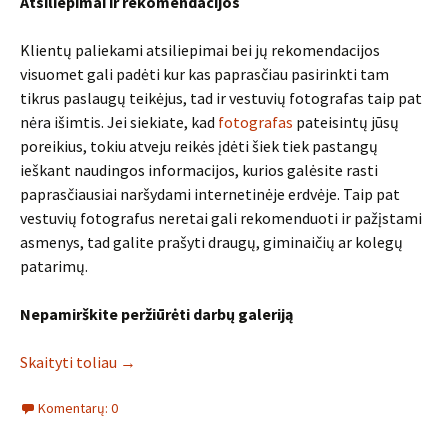
Atsiliepimai ir rekomendacijos
Klientų paliekami atsiliepimai bei jų rekomendacijos
visuomet gali padėti kur kas paprasčiau pasirinkti tam
tikrus paslaugų teikėjus, tad ir vestuvių fotografas taip pat
nėra išimtis. Jei siekiate, kad
fotografas
pateisintų jūsų
poreikius, tokiu atveju reikės įdėti šiek tiek pastangų
ieškant naudingos informacijos, kurios galėsite rasti
paprasčiausiai naršydami internetinėje erdvėje. Taip pat
vestuvių fotografus neretai gali rekomenduoti ir pažįstami
asmenys, tad galite prašyti draugų, giminaičių ar kolegų
patarimų.
Nepamirškite peržiūrėti darbų galeriją
Skaityti toliau
→
Komentarų: 0