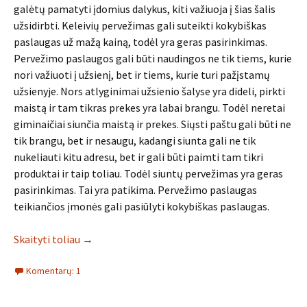
galėtų pamatyti įdomius dalykus, kiti važiuoja į šias šalis
užsidirbti. Keleivių pervežimas gali suteikti kokybiškas
paslaugas už mažą kainą, todėl yra geras pasirinkimas.
Pervežimo paslaugos gali būti naudingos ne tik tiems, kurie
nori važiuoti į užsienį, bet ir tiems, kurie turi pažįstamų
užsienyje. Nors atlyginimai užsienio šalyse yra dideli, pirkti
maistą ir tam tikras prekes yra labai brangu. Todėl neretai
giminaičiai siunčia maistą ir prekes. Siųsti paštu gali būti ne
tik brangu, bet ir nesaugu, kadangi siunta gali ne tik
nukeliauti kitu adresu, bet ir gali būti paimti tam tikri
produktai ir taip toliau. Todėl siuntų pervežimas yra geras
pasirinkimas. Tai yra patikima. Pervežimo paslaugas
teikiančios įmonės gali pasiūlyti kokybiškas paslaugas.
Skaityti toliau
→
Komentarų: 1