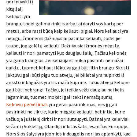
nori nuvykti į
kitą šalį.
Keliauti yra
brangu, todėl galima rinktis arba tai daryti vos kartą per
metus, arba rasti būdą kaip keliauti pigiai. Nors keliauti yra
nepigu, žmonėms dažniausiai patinka keliauti, todėl jie
taupo, jog galėtų keliauti. Dažniausiai žmonės mėgsta
keliauti ir nori pamatyti kuo daugiau šalių. Tačiau kelionės
yra gana brangios. Jei keliaujant reikia pasiimti nemažai
daiktų, tuomet keliauti lėktuvu gali būti itin brangu. Skristi
lėktuvu gali būti pigu tuo atveju, jei bilietai yra nupirkti iš
anksto ir bagažas yra tik maža kuprinė. Tokiu atveju kelionė
gali būti nebrangi. Tačiau, jei reikia vežti daugiau nei kelis
lagaminus, tuomet mokėti gali tekti nemažą sumą.
Keleivių pervežimas
yra geras pasirinkimas, nes jį gali
pasirinkti ne tik tie, kurie mėgsta keliauti, bet ir tie, kurie
važiuoja į užsienį dirbti ir nori sutaupyti. Dažnai yra keleiviai
vežami į Vokietiją, Olandiją ir kitas šalis, esančias Europoje.
Nors šios šalys yra įdomios ir daugelis nori jas aplankyti, kad