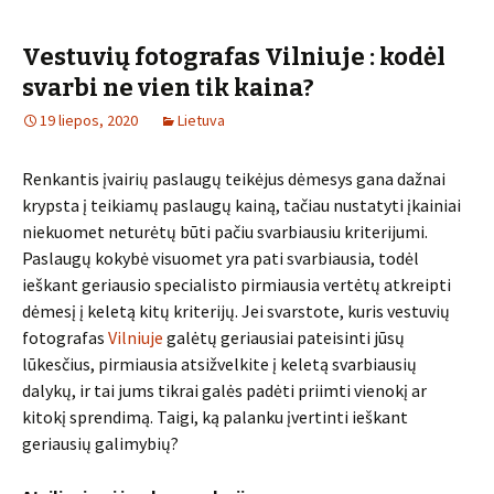
Vestuvių fotografas Vilniuje : kodėl
svarbi ne vien tik kaina?
19 liepos, 2020
Lietuva
Renkantis įvairių paslaugų teikėjus dėmesys gana dažnai
krypsta į teikiamų paslaugų kainą, tačiau nustatyti įkainiai
niekuomet neturėtų būti pačiu svarbiausiu kriterijumi.
Paslaugų kokybė visuomet yra pati svarbiausia, todėl
ieškant geriausio specialisto pirmiausia vertėtų atkreipti
dėmesį į keletą kitų kriterijų. Jei svarstote, kuris vestuvių
fotografas
Vilniuje
galėtų geriausiai pateisinti jūsų
lūkesčius, pirmiausia atsižvelkite į keletą svarbiausių
dalykų, ir tai jums tikrai galės padėti priimti vienokį ar
kitokį sprendimą. Taigi, ką palanku įvertinti ieškant
geriausių galimybių?