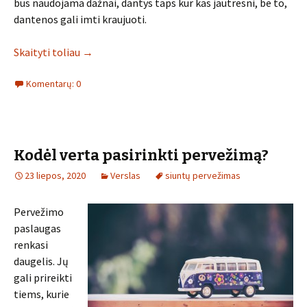
bus naudojama dažnai, dantys taps kur kas jautresni, be to,
dantenos gali imti kraujuoti.
Skaityti toliau
→
Komentarų: 0
Kodėl verta pasirinkti pervežimą?
23 liepos, 2020
Verslas
siuntų pervežimas
Pervežimo
paslaugas
renkasi
daugelis. Jų
gali prireikti
tiems, kurie