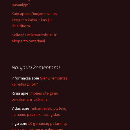
pasaulyje?
Kaip apskaičiuojama vejos
įrengimo kaina ir kas į ją
įskaičiuota?
Kelionės mikroautobusu ir
eksperto patarimai
Naujausi komentarai
Informacija
apie
Sienų remontas:
ką reikia žinoti?
Rima
apie
Įmonės steigimo
privalumai ir trūkumai
Vidas
apie
Tinkamiausių plytelių
namams pasirinkimas: gidas
Inga
apie
10 geriausių patarimų,
kaip rasti tinkamas valgomojo