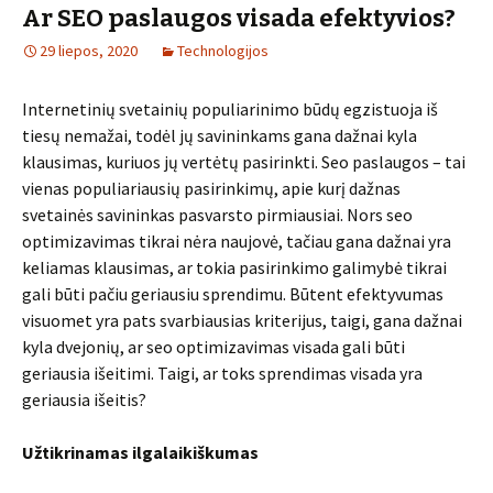
Ar SEO paslaugos visada efektyvios?
29 liepos, 2020
Technologijos
Internetinių svetainių populiarinimo būdų egzistuoja iš
tiesų nemažai, todėl jų savininkams gana dažnai kyla
klausimas, kuriuos jų vertėtų pasirinkti. Seo paslaugos – tai
vienas populiariausių pasirinkimų, apie kurį dažnas
svetainės savininkas pasvarsto pirmiausiai. Nors seo
optimizavimas tikrai nėra naujovė, tačiau gana dažnai yra
keliamas klausimas, ar tokia pasirinkimo galimybė tikrai
gali būti pačiu geriausiu sprendimu. Būtent efektyvumas
visuomet yra pats svarbiausias kriterijus, taigi, gana dažnai
kyla dvejonių, ar seo optimizavimas visada gali būti
geriausia išeitimi. Taigi, ar toks sprendimas visada yra
geriausia išeitis?
Užtikrinamas ilgalaikiškumas