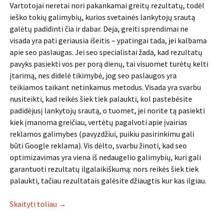
Vartotojai neretai nori pakankamai greitų rezultatų, todėl
ieško tokių galimybių, kurios svetainės lankytojų srautą
galėtų padidinti čia ir dabar. Deja, greiti sprendimai ne
visada yra pati geriausia išeitis – ypatingai tada, jei kalbama
apie seo paslaugas. Jei seo specialistai žada, kad rezultatų
pavyks pasiekti vos per porą dienų, tai visuomet turėtų kelti
įtarimą, nes didelė tikimybė, jog seo paslaugos yra
teikiamos taikant netinkamus metodus. Visada yra svarbu
nusiteikti, kad reikės šiek tiek palaukti, kol pastebėsite
padidėjusį lankytojų srautą, o tuomet, jei norite tą pasiekti
kiek įmanoma greičiau, vertėtų pagalvoti apie įvairias
reklamos galimybes (pavyzdžiui, puikiu pasirinkimu gali
būti Google reklama). Vis dėlto, svarbu žinoti, kad seo
optimizavimas yra viena iš nedaugelio galimybių, kuri gali
garantuoti rezultatų ilgalaikiškumą: nors reikės šiek tiek
palaukti, tačiau rezultatais galėsite džiaugtis kur kas ilgiau.
Skaityti toliau
→