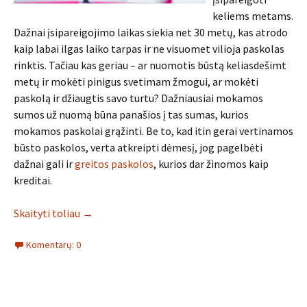
keliems metams.
Dažnai įsipareigojimo laikas siekia net 30 metų, kas atrodo
kaip labai ilgas laiko tarpas ir ne visuomet vilioja paskolas
rinktis. Tačiau kas geriau – ar nuomotis būstą keliasdešimt
metų ir mokėti pinigus svetimam žmogui, ar mokėti
paskolą ir džiaugtis savo turtu? Dažniausiai mokamos
sumos už nuomą būna panašios į tas sumas, kurios
mokamos paskolai grąžinti. Be to, kad itin gerai vertinamos
būsto paskolos, verta atkreipti dėmesį, jog pagelbėti
dažnai gali ir
greitos paskolos
, kurios dar žinomos kaip
kreditai.
Skaityti toliau
→
Komentarų: 0