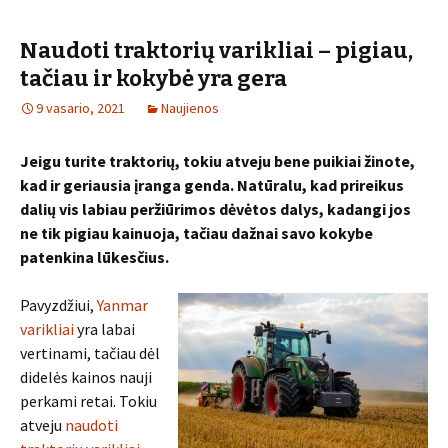
Naudoti traktorių varikliai – pigiau,
tačiau ir kokybė yra gera
9 vasario, 2021
Naujienos
Jeigu turite traktorių, tokiu atveju bene puikiai žinote,
kad ir geriausia įranga genda. Natūralu, kad prireikus
dalių vis labiau peržiūrimos dėvėtos dalys, kadangi jos
ne tik pigiau kainuoja, tačiau dažnai savo kokybe
patenkina lūkesčius.
Pavyzdžiui,
Yanmar
varikliai
yra labai
vertinami, tačiau dėl
didelės kainos nauji
perkami retai. Tokiu
atveju
naudoti