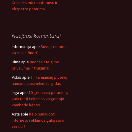
Kelionės mikroautobusu ir
eksperto patarimai
Naujausi komentarai
Informacija
apie
Sienų remontas:
ką reikia žinoti?
Rima
apie
Įmonės steigimo
privalumai ir trūkumai
Vidas
apie
Tinkamiausių plytelių
namams pasirinkimas: gidas
Inga
apie
10 geriausių patarimų,
kaip rasti tinkamas valgomojo
kambario kėdes
Asta
apie
Kaip panaudoti
interneto reklamos galią savo
verslui?