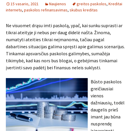
15 vasario, 2021
Naujienos
greitos paskolos
,
Kreditai
internetu
,
paskolos refinansavimas
,
skubus kreditas
Ne visuomet drąsu imti paskolą, ypač, kai sunku suprasti ar
tikrai ateityje ji nebus per daug didelė našta. Žinoma,
numatyti ateities tikrai neįmanoma, tačiau pagal
dabartines situacijas galima spręsti apie galimus scenarijus.
Tinkamai apsvarsčius paskolos galimybes, sumažėja
tikimybė, kad kas nors bus blogai, o gebėjimas tinkamai
įvertinti savo padėtį bei finansus neleis suklysti.
Būsto paskolos
greičiausiai
vienos
dažniausių, todėl
daugelis prieš
imant jau būna
nusprendę
įsipareigoti