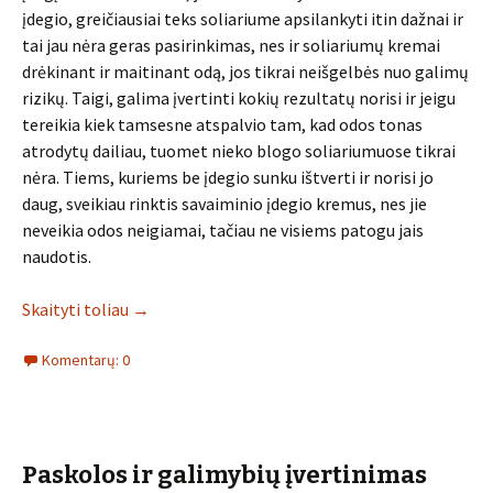
įdegio, greičiausiai teks soliariume apsilankyti itin dažnai ir
tai jau nėra geras pasirinkimas, nes ir soliariumų kremai
drėkinant ir maitinant odą, jos tikrai neišgelbės nuo galimų
rizikų. Taigi, galima įvertinti kokių rezultatų norisi ir jeigu
tereikia kiek tamsesne atspalvio tam, kad odos tonas
atrodytų dailiau, tuomet nieko blogo soliariumuose tikrai
nėra. Tiems, kuriems be įdegio sunku ištverti ir norisi jo
daug, sveikiau rinktis savaiminio įdegio kremus, nes jie
neveikia odos neigiamai, tačiau ne visiems patogu jais
naudotis.
Skaityti toliau
→
Komentarų: 0
Paskolos ir galimybių įvertinimas