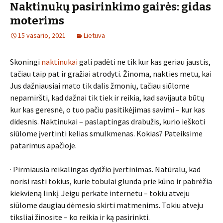
Naktinukų pasirinkimo gairės: gidas
moterims
15 vasario, 2021
Lietuva
Skoningi
naktinukai
gali padėti ne tik kur kas geriau jaustis,
tačiau taip pat ir gražiai atrodyti. Žinoma, nakties metu, kai
Jus dažniausiai mato tik dalis žmonių, tačiau siūlome
nepamiršti, kad dažnai tik tiek ir reikia, kad savijauta būtų
kur kas geresnė, o tuo pačiu pasitikėjimas savimi – kur kas
didesnis. Naktinukai – paslaptingas drabužis, kurio ieškoti
siūlome įvertinti kelias smulkmenas. Kokias? Pateiksime
patarimus apačioje.
· Pirmiausia reikalingas dydžio įvertinimas. Natūralu, kad
norisi rasti tokius, kurie tobulai glunda prie kūno ir pabrėžia
kiekvieną linkį. Jeigu perkate internetu – tokiu atveju
siūlome daugiau dėmesio skirti matmenims. Tokiu atveju
tiksliai žinosite – ko reikia ir ką pasirinkti.