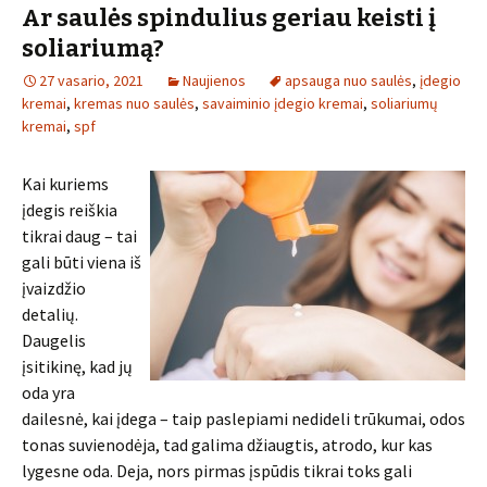
Ar saulės spindulius geriau keisti į
soliariumą?
27 vasario, 2021
Naujienos
apsauga nuo saulės
,
įdegio
kremai
,
kremas nuo saulės
,
savaiminio įdegio kremai
,
soliariumų
kremai
,
spf
Kai kuriems
įdegis reiškia
tikrai daug – tai
gali būti viena iš
įvaizdžio
detalių.
Daugelis
įsitikinę, kad jų
oda yra
dailesnė, kai įdega – taip paslepiami nedideli trūkumai, odos
tonas suvienodėja, tad galima džiaugtis, atrodo, kur kas
lygesne oda. Deja, nors pirmas įspūdis tikrai toks gali