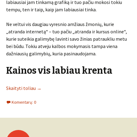
labiausiai jam tinkamą grafiką ir tuo pačiu mokosi tokiu
tempu, ten ir taip, kaip jam labiausiai tinka.
Ne veltui vis daugiau vyresnio amžiaus žmonių, kurie
„atranda internetą“ – tuo pačiu „atranda ir kursus online“,
kurie suteikia galimybę lavinti savo žinias patraukliu metu
bei būdu. Tokiu atveju kalbos mokymasis tampa viena
dažniausių galimybių, kuria pasinaudojama.
Kainos vis labiau krenta
Skaityti toliau
→
Komentarų: 0