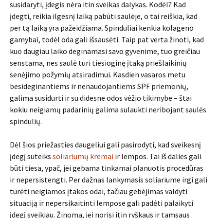
susidaryti, įdegis nėra itin sveikas dalykas. Kodėl? Kad
įdegti, reikia ilgesnį laiką pabūti saulėje, o tai reiškia, kad
per tą laiką yra pažeidžiama. Spinduliai kenkia kolageno
gamybai, todėl oda gali išsausėti. Taip pat verta žinoti, kad
kuo daugiau laiko deginamasi savo gyvenime, tuo greičiau
senstama, nes saulė turi tiesioginę įtaką priešlaikinių
senėjimo požymių atsiradimui. Kasdien vasaros metu
besideginantiems ir nenaudojantiems SPF priemonių,
galima susidurti ir su didesne odos vėžio tikimybe – štai
kokiu neigiamų padarinių galima sulaukti neribojant saulės
spindulių.
Dėl šios priežasties daugeliui gali pasirodyti, kad sveikesnį
įdegį suteiks
soliariumų kremai
ir lempos. Tai iš dalies gali
būti tiesa, ypač, jei gebama tinkamai planuotis procedūras
ir nepersistengti. Per dažnas lankymasis soliariume irgi gali
turėti neigiamos įtakos odai, tačiau gebėjimas valdyti
situaciją ir nepersikaitinti lempose gali padėti palaikyti
įdegį sveikiau. Žinoma, jei norisi itin ryškaus ir tamsaus