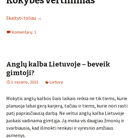
Kokybės vertinimas
Skaityti toliau
→
Komentarų: 1
Anglų kalba Lietuvoje – beveik
gimtoji?
1 vasario, 2021
Lietuva
Mokytis anglų kalbos šiais laikais reikia ne tik tiems, kurie
planuoja labai gerą karjerą, tačiau ir tiems, kurie nori rasti
patį paprasčiausią darbą. Ne veltui anglų kalba Lietuvoje
juokais vadinama gimtąja. Ją moka vis daugiau žmonių ir
svarbiausia, kad išmokti renkasi ir vyresnio amžiaus
asmenys.