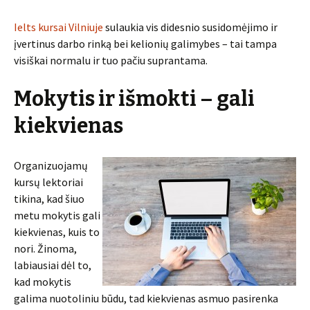
Ielts kursai Vilniuje
sulaukia vis didesnio susidomėjimo ir
įvertinus darbo rinką bei kelionių galimybes – tai tampa
visiškai normalu ir tuo pačiu suprantama.
Mokytis ir išmokti – gali
kiekvienas
Organizuojamų
kursų lektoriai
tikina, kad šiuo
metu mokytis gali
kiekvienas, kuis to
nori. Žinoma,
labiausiai dėl to,
kad mokytis
galima nuotoliniu būdu, tad kiekvienas asmuo pasirenka