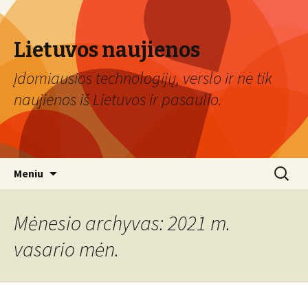
Lietuvos naujienos
Įdomiausios technologijų, verslo ir ne tik
naujienos iš Lietuvos ir pasaulio.
Eiti
Ieškoti:
Meniu
prie
turinio
Mėnesio archyvas: 2021 m.
vasario mėn.