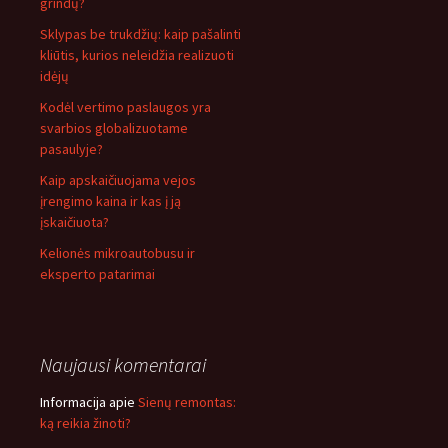
grindų?
Sklypas be trukdžių: kaip pašalinti
kliūtis, kurios neleidžia realizuoti
idėjų
Kodėl vertimo paslaugos yra
svarbios globalizuotame
pasaulyje?
Kaip apskaičiuojama vejos
įrengimo kaina ir kas į ją
įskaičiuota?
Kelionės mikroautobusu ir
eksperto patarimai
Naujausi komentarai
Informacija
apie
Sienų remontas:
ką reikia žinoti?