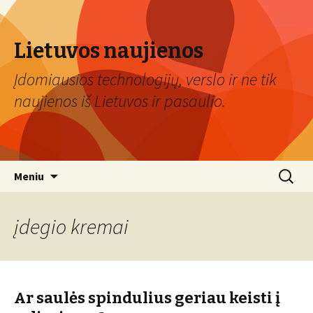
Lietuvos naujienos
Įdomiausios technologijų, verslo ir ne tik
naujienos iš Lietuvos ir pasaulio.
Eiti
Ieškoti:
Meniu
prie
turinio
įdegio kremai
Ar saulės spindulius geriau keisti į