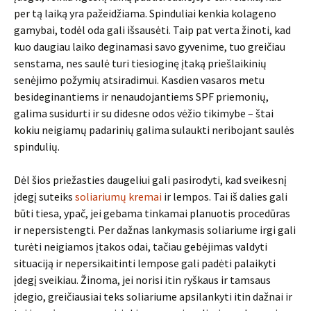
per tą laiką yra pažeidžiama. Spinduliai kenkia kolageno
gamybai, todėl oda gali išsausėti. Taip pat verta žinoti, kad
kuo daugiau laiko deginamasi savo gyvenime, tuo greičiau
senstama, nes saulė turi tiesioginę įtaką priešlaikinių
senėjimo požymių atsiradimui. Kasdien vasaros metu
besideginantiems ir nenaudojantiems SPF priemonių,
galima susidurti ir su didesne odos vėžio tikimybe – štai
kokiu neigiamų padarinių galima sulaukti neribojant saulės
spindulių.
Dėl šios priežasties daugeliui gali pasirodyti, kad sveikesnį
įdegį suteiks
soliariumų kremai
ir lempos. Tai iš dalies gali
būti tiesa, ypač, jei gebama tinkamai planuotis procedūras
ir nepersistengti. Per dažnas lankymasis soliariume irgi gali
turėti neigiamos įtakos odai, tačiau gebėjimas valdyti
situaciją ir nepersikaitinti lempose gali padėti palaikyti
įdegį sveikiau. Žinoma, jei norisi itin ryškaus ir tamsaus
įdegio, greičiausiai teks soliariume apsilankyti itin dažnai ir