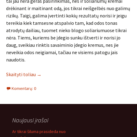
tai jau nėra geras pasirinkimas, nes ir soliariumų kremai
drėkinant ir maitinant odą, jos tikrai neišgelbės nuo galimų
rizikų. Taigi, galima įvertinti kokių rezultatų norisi ir jeigu
tereikia kiek tamsesne atspalvio tam, kad odos tonas
atrodytų dailiau, tuomet nieko blogo soliariumuose tikrai
nėra. Tiems, kuriems be įdegio sunku ištverti ir norisi jo
daug, sveikiau rinktis savaiminio įdegio kremus, nes jie
neveikia odos neigiamai, tačiau ne visiems patogu jais
naudotis.
Skaityti toliau
→
Komentarų: 0
Naujausi įrašai
Ar tikrai šiluma prasideda nuo