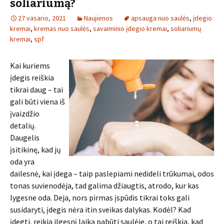
soliariumą?
27 vasario, 2021
Naujienos
apsauga nuo saulės
,
įdegio
kremai
,
kremas nuo saulės
,
savaiminio įdegio kremai
,
soliariumų
kremai
,
spf
Kai kuriems
įdegis reiškia
tikrai daug – tai
gali būti viena iš
įvaizdžio
detalių.
Daugelis
įsitikinę, kad jų
oda yra
dailesnė, kai įdega – taip paslepiami nedideli trūkumai, odos
tonas suvienodėja, tad galima džiaugtis, atrodo, kur kas
lygesne oda. Deja, nors pirmas įspūdis tikrai toks gali
susidaryti, įdegis nėra itin sveikas dalykas. Kodėl? Kad
įdegti, reikia ilgesnį laiką pabūti saulėje, o tai reiškia, kad