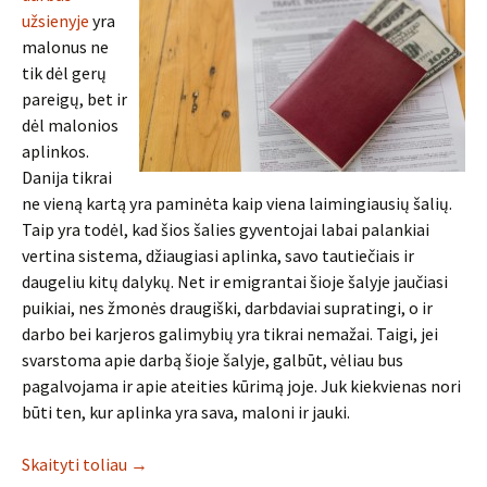
užsienyje
yra
malonus ne
tik dėl gerų
pareigų, bet ir
dėl malonios
aplinkos.
Danija tikrai
ne vieną kartą yra paminėta kaip viena laimingiausių šalių.
Taip yra todėl, kad šios šalies gyventojai labai palankiai
vertina sistema, džiaugiasi aplinka, savo tautiečiais ir
daugeliu kitų dalykų. Net ir emigrantai šioje šalyje jaučiasi
puikiai, nes žmonės draugiški, darbdaviai supratingi, o ir
darbo bei karjeros galimybių yra tikrai nemažai. Taigi, jei
svarstoma apie darbą šioje šalyje, galbūt, vėliau bus
pagalvojama ir apie ateities kūrimą joje. Juk kiekvienas nori
būti ten, kur aplinka yra sava, maloni ir jauki.
Skaityti toliau
→