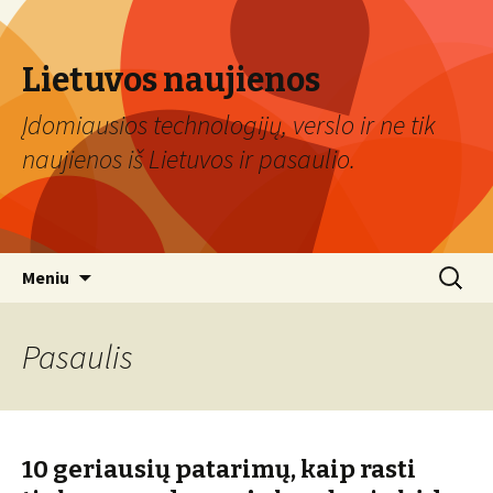
Lietuvos naujienos
Įdomiausios technologijų, verslo ir ne tik
naujienos iš Lietuvos ir pasaulio.
Eiti
Ieškoti:
Meniu
prie
turinio
Pasaulis
10 geriausių patarimų, kaip rasti