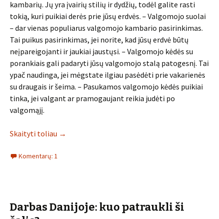
kambarių. Jų yra įvairių stilių ir dydžių, todėl galite rasti
tokią, kuri puikiai derės prie jūsų erdvės. – Valgomojo suolai
– dar vienas populiarus valgomojo kambario pasirinkimas.
Tai puikus pasirinkimas, jei norite, kad jūsų erdvė būtų
neįpareigojanti ir jaukiai jaustųsi. – Valgomojo kėdės su
porankiais gali padaryti jūsų valgomojo stalą patogesnį. Tai
ypač naudinga, jei mėgstate ilgiau pasėdėti prie vakarienės
su draugais ir šeima. – Pasukamos valgomojo kėdės puikiai
tinka, jei valgant ar pramogaujant reikia judėti po
valgomąjį.
Skaityti toliau
→
Komentarų: 1
Darbas Danijoje: kuo patraukli ši