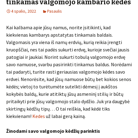
tinkamas valgomojo kambario kėdes
4 spalio, 2022
Pasaulis
Kai kalbama apie jūsų namus, norite įsitikinti, kad
kiekvienas kambarys apstatytas tinkamais baldais.
Valgomasis yra viena iš namų erdvių, kurią reikia įrengti
kruopščiai, nes tai padės sukurti erdvę, kurioje svečiai jausis
patogiai ir jaukiai. Norint sukurti tobulą valgomojo erdvę
savo namuose, svarbu pasirinkti tinkamus baldus. Norėdami
tai padaryti, turite rasti geriausias valgomojo kėdes savo
erdvei. Nenorėsite, kad jūsų namuose būtų bet kokios senos
kėdės; vietoj to turėtumėte sutelkti dėmesį į aukštos
kokybės baldų, kurie atitiktų jūsų asmeninį stilių ir būtų
pritaikyti prie jūsų valgomojo stalo dydžio. Juk yra daugybė
skirtingų kėdžių tipų… O tai reiškia, kad kėdė tiks
kiekvienam!
Kedes
už labai gerą kainą.
Žinodami savo valgomojo kėdžių parinktis