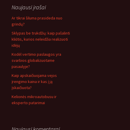
Naujausi įrašai
Ar tikrai šiluma prasideda nuo
grindų?
Sklypas be trukdžių: kaip pašalinti
kliūtis, kurios neleidžia realizuoti
idėjų
Kodėl vertimo paslaugos yra
svarbios globalizuotame
pasaulyje?
Kaip apskaičiuojama vejos
įrengimo kaina ir kas į ją
įskaičiuota?
Kelionės mikroautobusu ir
eksperto patarimai
Naujausi komentarai