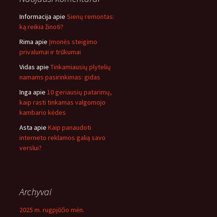
Informacija
apie
Sienų remontas:
ką reikia žinoti?
Rima
apie
Įmonės steigimo
privalumai ir trūkumai
Vidas
apie
Tinkamiausių plytelių
namams pasirinkimas: gidas
Inga
apie
10 geriausių patarimų,
kaip rasti tinkamas valgomojo
kambario kėdes
Asta
apie
Kaip panaudoti
interneto reklamos galią savo
verslui?
Archyvai
2025 m. rugpjūčio mėn.