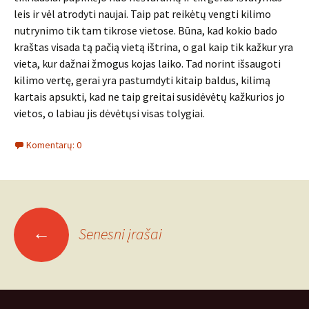
leis ir vėl atrodyti naujai. Taip pat reikėtų vengti kilimo
nutrynimo tik tam tikrose vietose. Būna, kad kokio bado
kraštas visada tą pačią vietą ištrina, o gal kaip tik kažkur yra
vieta, kur dažnai žmogus kojas laiko. Tad norint išsaugoti
kilimo vertę, gerai yra pastumdyti kitaip baldus, kilimą
kartais apsukti, kad ne taip greitai susidėvėtų kažkurios jo
vietos, o labiau jis dėvėtųsi visas tolygiai.
Komentarų: 0
Įrašo
←
Senesni įrašai
navigacija