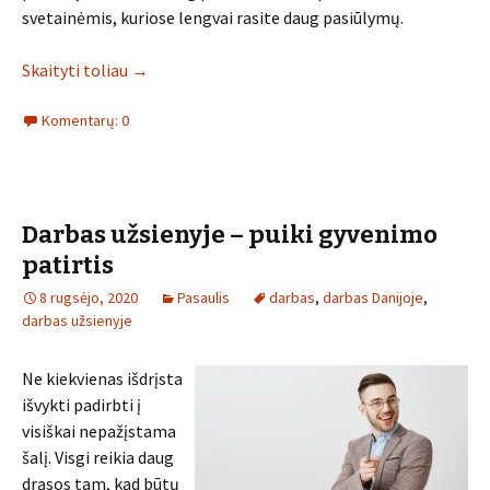
svetainėmis, kuriose lengvai rasite daug pasiūlymų.
Skaityti toliau
→
Komentarų: 0
Darbas užsienyje – puiki gyvenimo
patirtis
8 rugsėjo, 2020
Pasaulis
darbas
,
darbas Danijoje
,
darbas užsienyje
Ne kiekvienas išdrįsta
išvykti padirbti į
visiškai nepažįstama
šalį. Visgi reikia daug
drąsos tam, kad būtų