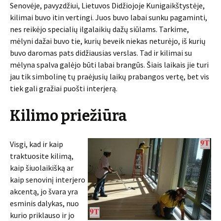
Senovėje, pavyzdžiui, Lietuvos Didžiojoje Kunigaikštystėje,
kilimai buvo itin vertingi. Juos buvo labai sunku pagaminti,
nes reikėjo specialių ilgalaikių dažų siūlams. Tarkime,
mėlyni dažai buvo tie, kurių beveik niekas neturėjo, iš kurių
buvo daromas pats didžiausias verslas. Tad ir kilimai su
mėlyna spalva galėjo būti labai brangūs. Šiais laikais jie turi
jau tik simbolinę tų praėjusių laikų prabangos vertę, bet vis
tiek gali gražiai puošti interjerą.
Kilimo priežiūra
Visgi, kad ir kaip
traktuosite kilimą,
kaip šiuolaikišką ar
kaip senovinį interjero
akcentą, jo švara yra
esminis dalykas, nuo
kurio priklauso ir jo