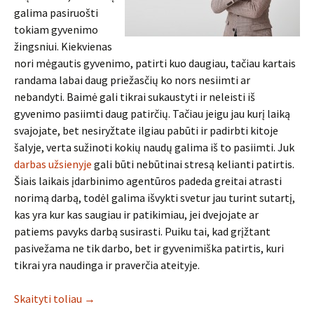
galima pasiruošti
tokiam gyvenimo
žingsniui. Kiekvienas
nori mėgautis gyvenimo, patirti kuo daugiau, tačiau kartais
randama labai daug priežasčių ko nors nesiimti ar
nebandyti. Baimė gali tikrai sukaustyti ir neleisti iš
gyvenimo pasiimti daug patirčių. Tačiau jeigu jau kurį laiką
svajojate, bet nesiryžtate ilgiau pabūti ir padirbti kitoje
šalyje, verta sužinoti kokių naudų galima iš to pasiimti. Juk
darbas užsienyje
gali būti nebūtinai stresą kelianti patirtis.
Šiais laikais įdarbinimo agentūros padeda greitai atrasti
norimą darbą, todėl galima išvykti svetur jau turint sutartį,
kas yra kur kas saugiau ir patikimiau, jei dvejojate ar
patiems pavyks darbą susirasti. Puiku tai, kad grįžtant
pasivežama ne tik darbo, bet ir gyvenimiška patirtis, kuri
tikrai yra naudinga ir praverčia ateityje.
Skaityti toliau
→