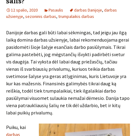
šalis?
12 spalio, 2020
Pasaulis
darbas Danijoje
,
darbas
užsienyje
,
sezoninis darbas
,
trumpalaikis darbas
Danijoje darbas gali būti labai sėkmingas, tad jeigu jau ilgą
laiką domina darbas užsienyje, labai rekomenduojama gerai
pasidomėti šioje šalyje esančiais darbo pasiūlymais. Tikrai
galima pastebėti, jog mėgstančių išvykti padirbėti svetur
vis daugėja. Tai vyksta dėl labai daug priežasčių, tačiau
vienas iš svarbiausių privalumų, kuriuos teikia darbas
svetimose šalyse yra geras atlyginimas, kuris Lietuvoje yra
kur kas mažesnis. Finansinės galimybės tikrai daug ką
reiškia, todėl tiek trumpalaikiai, tiek ilgalaikiai darbo
pasiūlymai visuomet sulaukia nemažai dėmesio. Danija tapo
viena patraukliausių šalių ne tik dėl uždarbio, bet ir kitų
labai puikių privalumų.
Puiku, kai
darbas