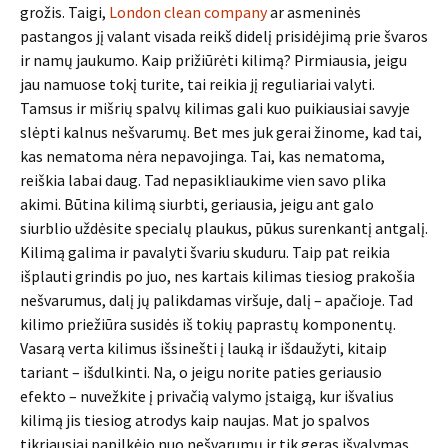
grožis. Taigi,
London clean company
ar asmeninės
pastangos jį valant visada reikš didelį prisidėjimą prie švaros
ir namų jaukumo. Kaip prižiūrėti kilimą? Pirmiausia, jeigu
jau namuose tokį turite, tai reikia jį reguliariai valyti.
Tamsus ir mišrių spalvų kilimas gali kuo puikiausiai savyje
slėpti kalnus nešvarumų. Bet mes juk gerai žinome, kad tai,
kas nematoma nėra nepavojinga. Tai, kas nematoma,
reiškia labai daug. Tad nepasikliaukime vien savo plika
akimi. Būtina kilimą siurbti, geriausia, jeigu ant galo
siurblio uždėsite specialų plaukus, pūkus surenkantį antgalį.
Kilimą galima ir pavalyti švariu skuduru. Taip pat reikia
išplauti grindis po juo, nes kartais kilimas tiesiog prakošia
nešvarumus, dalį jų palikdamas viršuje, dalį – apačioje. Tad
kilimo priežiūra susidės iš tokių paprastų komponentų.
Vasarą verta kilimus išsinešti į lauką ir išdaužyti, kitaip
tariant – išdulkinti. Na, o jeigu norite paties geriausio
efekto – nuvežkite į privačią valymo įstaigą, kur išvalius
kilimą jis tiesiog atrodys kaip naujas. Mat jo spalvos
tikriausiai papilkėjo nuo nešvarumų ir tik geras išvalymas