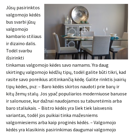
Jūsų pasirinktos
valgomojo kėdės
bus svarbi jūsų
valgomojo
kambario stiliaus
ir dizaino dalis.
Todėl svarbu
išsirinkti
tinkamas valgomojo kėdes savo namams. Yra daug
skirtingų valgomojo kėdžių tipų, todėl galite būti tikri, kad
rasite savo poreikius atitinkančią kėdę. Galite rinktis įvairių
tipų kėdes, pvz: – Baro kėdės skirtos naudoti prie barų ir
kitų žemų stalų. Jos ypač populiarios moderniuose baruose
ir salonuose, kur dažnai naudojamos su taburetėmis arba
baro staliukais. – Bistro kėdės yra šiek tiek laisvesnis
variantas, todėl jos puikiai tinka mažesniems
valgomiesiems arba kaip proginės kėdės. – Valgomojo
kėdės yra klasikinis pasirinkimas daugumai valgomojo