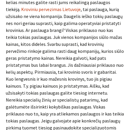
kelias minutes galite rasti jums reikalingą paslaugos
tiekėją.
Kroviniu pervezimas Lietuvoje
, tai paslauga, kurią
užsisako ne viena kompanija. Daugelis ieško tokių paslaugų
nes nori geriau suprasti, kaip galima operatyviai pristatyti
krovinius. Ar paslauga brangi? Viskas priklauso nuo kas
teikia tokias paslaugas. Juk vienos kompanijos siūlo mažas
kainas, kitos dideles. Svarbu suprasti, kad krovinių
pervežimo rinkoje galima rasti daug kompanijų, kurios siūlo
geras pristatymo kainas. Nereikia galvoti, kad pats
pristatymas bus labai brangus. Jis dažniausiai priklauso nuo
kelių aspektų. Pirmiausia, tai krovinio svoris ir gabaritai.
Kuo lengvesnis ir kuo mažesnis krovinys, tuo jis pigiau
kainuos. T.y. pigiau kainuos jo pristatymas. Aišku, kad
užsisakyti tokias paslaugas galite tiesiog internetu.
Nereikia specialių žinių ar specialistų patarimų, kad
galėtumėte išsirinkti kokybiškas paslaugas. Viskas
priklauso nuo to, kaip yra atliekamos paslaugos ir kas teikia
tokias paslaugas. Jeigu galvojate apie konkrečių paslaugų
pirkimą tuomet tiesiog pasinaudokite specializuotomis