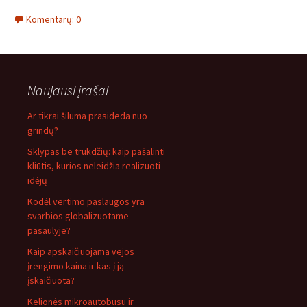
Komentarų: 0
Naujausi įrašai
Ar tikrai šiluma prasideda nuo
grindų?
Sklypas be trukdžių: kaip pašalinti
kliūtis, kurios neleidžia realizuoti
idėjų
Kodėl vertimo paslaugos yra
svarbios globalizuotame
pasaulyje?
Kaip apskaičiuojama vejos
įrengimo kaina ir kas į ją
įskaičiuota?
Kelionės mikroautobusu ir