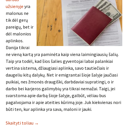
užsienyje
yra
malonus ne
tik dėl gerų
pareigų, bet ir
dėl malonios
aplinkos.
Danija tikrai
ne vieną kartą yra paminėta kaip viena laimingiausių šalių.
Taip yra todėl, kad šios šalies gyventojai labai palankiai
vertina sistema, džiaugiasi aplinka, savo tautiečiais ir
daugeliu kitų dalykų. Net ir emigrantai šioje šalyje jaučiasi
puikiai, nes žmonės draugiški, darbdaviai supratingi, o ir
darbo bei karjeros galimybių yra tikrai nemažai. Taigi, jei
svarstoma apie darbą šioje šalyje, galbūt, vėliau bus
pagalvojama ir apie ateities kūrimą joje. Juk kiekvienas nori
būti ten, kur aplinka yra sava, maloni ir jauki.
Skaityti toliau
→