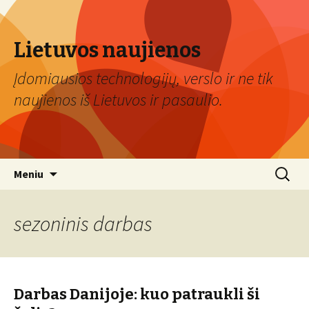
Lietuvos naujienos
Įdomiausios technologijų, verslo ir ne tik
naujienos iš Lietuvos ir pasaulio.
Eiti
Ieškoti:
Meniu
prie
turinio
sezoninis darbas
Darbas Danijoje: kuo patraukli ši