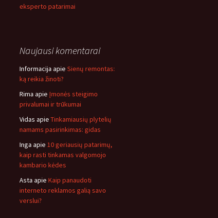
eksperto patarimai
Naujausi komentarai
Informacija
apie
Sienų remontas:
ką reikia žinoti?
Rima
apie
Įmonės steigimo
privalumai ir trūkumai
Vidas
apie
Tinkamiausių plytelių
namams pasirinkimas: gidas
Inga
apie
10 geriausių patarimų,
kaip rasti tinkamas valgomojo
kambario kėdes
Asta
apie
Kaip panaudoti
interneto reklamos galią savo
verslui?