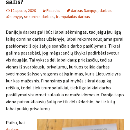
šalis?
12 spalio, 2020
Pasaulis
darbas Danijoje
,
darbas
užsienyje
,
sezoninis darbas
,
trumpalaikis darbas
Danijoje darbas gali būti labai sėkmingas, tad jeigu jau ilgą
laiką domina darbas užsienyje, labai rekomenduojama gerai
pasidomėti šioje šalyje esančiais darbo pasiūlymais. Tikrai
galima pastebėti, jog mėgstančių išvykti padirbėti svetur
vis daugėja. Tai vyksta dėl labai daug priežasčių, tačiau
vienas iš svarbiausių privalumų, kuriuos teikia darbas
svetimose šalyse yra geras atlyginimas, kuris Lietuvoje yra
kur kas mažesnis. Finansinės galimybės tikrai daug ką
reiškia, todėl tiek trumpalaikiai, tiek ilgalaikiai darbo
pasiūlymai visuomet sulaukia nemažai dėmesio. Danija tapo
viena patraukliausių šalių ne tik dėl uždarbio, bet ir kitų
labai puikių privalumų.
Puiku, kai
darbas