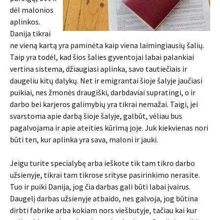
dėl malonios
aplinkos.
Danija tikrai
ne vieną kartą yra paminėta kaip viena laimingiausių šalių.
Taip yra todėl, kad šios šalies gyventojai labai palankiai
vertina sistema, džiaugiasi aplinka, savo tautiečiais ir
daugeliu kitų dalykų. Net ir emigrantai šioje šalyje jaučiasi
puikiai, nes žmonės draugiški, darbdaviai supratingi, o ir
darbo bei karjeros galimybių yra tikrai nemažai. Taigi, jei
svarstoma apie darbą šioje šalyje, galbūt, vėliau bus
pagalvojama ir apie ateities kūrimą joje. Juk kiekvienas nori
būti ten, kur aplinka yra sava, maloni ir jauki.
Jeigu turite specialybę arba ieškote tik tam tikro darbo
užsienyje, tikrai tam tikrose srityse pasirinkimo nerasite.
Tuo ir puiki Danija, jog čia darbas gali būti labai įvairus.
Daugelį darbas užsienyje atbaido, nes galvoja, jog būtina
dirbti fabrike arba kokiam nors viešbutyje, tačiau kai kur