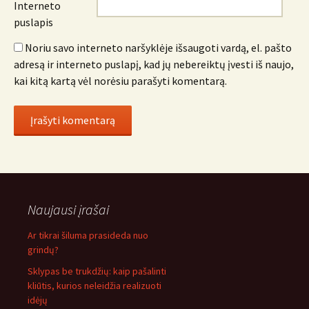
Interneto
puslapis
Noriu savo interneto naršyklėje išsaugoti vardą, el. pašto
adresą ir interneto puslapį, kad jų nebereiktų įvesti iš naujo,
kai kitą kartą vėl norėsiu parašyti komentarą.
Naujausi įrašai
Ar tikrai šiluma prasideda nuo
grindų?
Sklypas be trukdžių: kaip pašalinti
kliūtis, kurios neleidžia realizuoti
idėjų