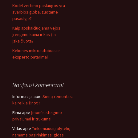
Kodėl vertimo paslaugos yra
svarbios globalizuotame
pasaulyje?
Kaip apskaičiuojama vejos
įrengimo kaina ir kas į ją
įskaičiuota?
Kelionės mikroautobusu ir
eksperto patarimai
Naujausi komentarai
Informacija
apie
Sienų remontas:
ką reikia žinoti?
Rima
apie
Įmonės steigimo
privalumai ir trūkumai
Vidas
apie
Tinkamiausių plytelių
namams pasirinkimas: gidas