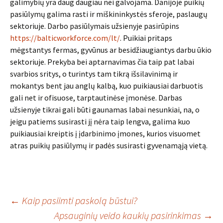
galimybių yra daug daugiau nei galvojama. Danijoje puikių
pasiūlymų galima rasti ir miškininkystės sferoje, paslaugų
sektoriuje. Darbo pasiūlymais užsienyje pasirūpins
https://balticworkforce.com/lt/
. Puikiai pritaps
mėgstantys fermas, gyvūnus ar besidžiaugiantys darbu ūkio
sektoriuje. Prekyba bei aptarnavimas čia taip pat labai
svarbios sritys, o turintys tam tikrą išsilavinimą ir
mokantys bent jau anglų kalbą, kuo puikiausiai darbuotis
gali net ir ofisuose, tarptautinėse įmonėse. Darbas
užsienyje tikrai gali būti gaunamas labai nesunkiai, na, o
jeigu patiems susirasti jį nėra taip lengva, galima kuo
puikiausiai kreiptis į įdarbinimo įmones, kurios visuomet
atras puikių pasiūlymų ir padės susirasti gyvenamąją vietą.
Įrašo
←
Kaip pasiimti paskolą būstui?
Apsauginių veido kaukių pasirinkimas
→