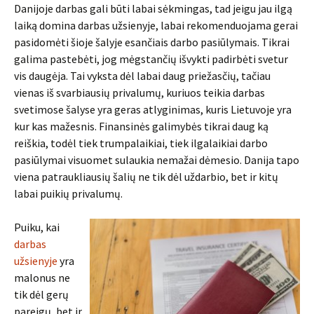
Danijoje darbas gali būti labai sėkmingas, tad jeigu jau ilgą
laiką domina darbas užsienyje, labai rekomenduojama gerai
pasidomėti šioje šalyje esančiais darbo pasiūlymais. Tikrai
galima pastebėti, jog mėgstančių išvykti padirbėti svetur
vis daugėja. Tai vyksta dėl labai daug priežasčių, tačiau
vienas iš svarbiausių privalumų, kuriuos teikia darbas
svetimose šalyse yra geras atlyginimas, kuris Lietuvoje yra
kur kas mažesnis. Finansinės galimybės tikrai daug ką
reiškia, todėl tiek trumpalaikiai, tiek ilgalaikiai darbo
pasiūlymai visuomet sulaukia nemažai dėmesio. Danija tapo
viena patraukliausių šalių ne tik dėl uždarbio, bet ir kitų
labai puikių privalumų.
Puiku, kai
darbas
užsienyje
yra
malonus ne
tik dėl gerų
pareigų, bet ir