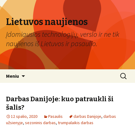
Lietuvos naujienos
Įdomiausios technologijų, verslo ir ne tik
naujienos iš Lietuvos ir pasaulio.
Eiti
Ieškoti:
Meniu
prie
turinio
Darbas Danijoje: kuo patraukli ši
šalis?
12 spalio, 2020
Pasaulis
darbas Danijoje
,
darbas
užsienyje
,
sezoninis darbas
,
trumpalaikis darbas