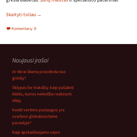
Skaityti toliau
→
Komentarų: 0
Naujausi įrašai
Ar tikrai šiluma prasideda nuo
grindų?
Sklypas be trukdžių: kaip pašalinti
kliūtis, kurios neleidžia realizuoti
idėjų
Kodėl vertimo paslaugos yra
svarbios globalizuotame
pasaulyje?
Kaip apskaičiuojama vejos