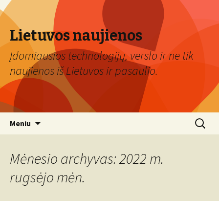
Lietuvos naujienos
Įdomiausios technologijų, verslo ir ne tik
naujienos iš Lietuvos ir pasaulio.
Eiti
Ieškoti:
Meniu
prie
turinio
Mėnesio archyvas: 2022 m.
rugsėjo mėn.