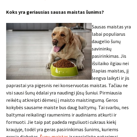
Koks yra geriausias sausas maistas šunims?
Sausas maistas yra
labai populiarus
daugelio šunų
savininkų
pasirinkimas. Jis
išsilaiko ilgiau nei
šlapias maistas, jį
lengva laikyti ir jis
paprastai yra pigesnis nei konservuotas maistas. Tačiau ne
visi sausi šunų ėdalai yra naudingi jūsų šuniui. Pirmiausia
reikėtų atkreipti dėmesį į maisto maistingumą. Geros
kokybės sausame maiste bus daug baltymų. Tai svarbu, nes
baltymai reikalingi raumenims ir audiniams atkurti ir
formuoti. Jie taip pat padeda reguliuoti cukraus kiekį
kraujyje, todėl yra geras pasirinkimas šunims, kuriems
gresia diabetas.
Šunų maistas
ir specialisto patarimai.