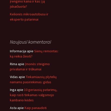
įrengimo kaina ir kas į ją
įskaičiuota?
Kelionės mikroautobusu ir
eksperto patarimai
Naujausi komentarai
Informacija
apie
Sienų remontas:
ką reikia žinoti?
Rima
apie
Įmonės steigimo
privalumai ir trūkumai
Vidas
apie
Tinkamiausių plytelių
namams pasirinkimas: gidas
Inga
apie
10 geriausių patarimų,
kaip rasti tinkamas valgomojo
kambario kėdes
Asta
apie
Kaip panaudoti