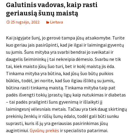
Galutinis vadovas, kaip rasti
geriausią šunų maistą
25 rugsėjo, 2022
Lietuva
Kai įsigyjate šunį, jo gerovė tampa jūsų atsakomybe. Turite
kuo geriau jais pasirūpinti, kad jie ilgai ir laimingai gyventų
su jumis. Šuns mityba yra svarbi bendrai jo sveikatai ir
daugelis šeimininkų į tai nekreipia dėmesio. Svarbu ne tik
tai, kiek maisto jūsų šuo turi, bet ir kokį maistą jis ėda.
Tinkama mityba yra būtina, kad jūsų šuo būtų puikios
būklės, todėl, jei norite, kad šuo ilgiau išliktų su jumis,
būtina rasti tinkamą maistą. Tinkama mityba taip pat
padės išvengti tokių įprastų ligų kaip nutukimas ir diabetas
– tai padės prailginti šuns gyvenimą ir išlaikyti jį
laimingesnį vėlesniais metais. Tačiau yra tiek daug skirtingų
prekinių ženklų ir rūšių šunų ėdalo, todėl gali būti sunku
suprasti, kuris iš jų yra geriausias pasirinkimas jūsų
augintiniui.
Gyvūnų prekės
ir specialisto patarimai.