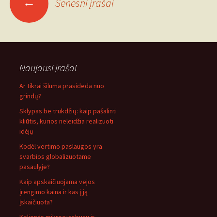
←
Senesni įrašai
navigacija
Naujausi įrašai
Ar tikrai šiluma prasideda nuo
grindų?
Sklypas be trukdžių: kaip pašalinti
kliūtis, kurios neleidžia realizuoti
idėjų
Kodėl vertimo paslaugos yra
svarbios globalizuotame
pasaulyje?
Kaip apskaičiuojama vejos
įrengimo kaina ir kas į ją
įskaičiuota?