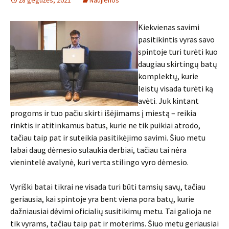
28 gegužės, 2021
Naujienos
Kiekvienas savimi
pasitikintis vyras savo
spintoje turi turėti kuo
daugiau skirtingų batų
komplektų, kurie
leistų visada turėti ką
avėti. Juk kintant
progoms ir tuo pačiu skirti išėjimams į miestą – reikia
rinktis ir atitinkamus batus, kurie ne tik puikiai atrodo,
tačiau taip pat ir suteikia pasitikėjimo savimi. Šiuo metu
labai daug dėmesio sulaukia derbiai, tačiau tai nėra
vienintelė avalynė, kuri verta stilingo vyro dėmesio.
Vyriški batai tikrai ne visada turi būti tamsių savų, tačiau
geriausia, kai spintoje yra bent viena pora batų, kurie
dažniausiai dėvimi oficialių susitikimų metu. Tai galioja ne
tik vyrams, tačiau taip pat ir moterims. Šiuo metu geriausiai