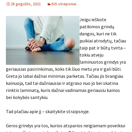
28 gegužės, 2021
Kiti straipsniai
Jeigu ieškote
patikimos grindų
dangos, kuri ne tik
puikiai atrodytų, tačiau
taip pat ir būtų tvirta –
tokiu atveju
laminuotos grindys yra
geriausias pasirinkimas, koks tik šiuo metu yra ir gali būti.
Greta jo labai dažnai minimas parketas. Tačiau jis brangiau
kainuoja, tad tai dažniausiai ir atgraso nuo jo bei skatina
rinktis laminatą, kuris dažnai vadinamas geriausiu kainos
bei kokybės santykiu.
Tad plačiau apie jį – skaitykite straipsnyje.
Geros grindys yra tos, kurios atsparios neigiamam poveikiui