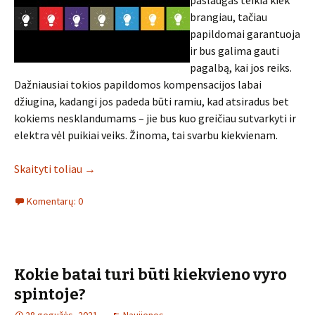
paslaugas teikia kiek
brangiau, tačiau
papildomai garantuoja
ir bus galima gauti
pagalbą, kai jos reiks.
Dažniausiai tokios papildomos kompensacijos labai
džiugina, kadangi jos padeda būti ramiu, kad atsiradus bet
kokiems nesklandumams – jie bus kuo greičiau sutvarkyti ir
elektra vėl puikiai veiks. Žinoma, tai svarbu kiekvienam.
Skaityti toliau
→
Komentarų: 0
Kokie batai turi būti kiekvieno vyro
spintoje?