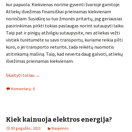
kur papuola. Kiekvienas norime gyventi švarioje gamtoje.
Atliekų išvežimas finansiškai prieinamas kiekvienam
norinčiam. Susidūrę su tuo žmonės pritartų, jog geriausias
pasirinkimas pirkti tokias paslaugas norint sutaupyti laiko.
Taip pat ir pinigų atžvilgiu sutaupysite, nes atliekas vežti
vistiek turėtumėte su savo transportu, kuriame reikia pilti
kuro, o jei transporto neturite, tada reikėtų nuomotis
atitinkamą mašiną. Taip, kad neverta daug galvoti, atliekų
išvežimas prieinamas kiekvienam.
Skaityti toliau
→
Komentarų: 0
Kiek kainuoja elektros energija?
30 gegužės, 2021
Naujienos