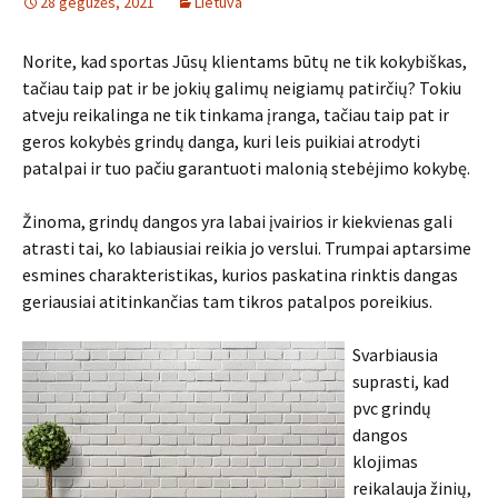
28 gegužės, 2021
Lietuva
Norite, kad sportas Jūsų klientams būtų ne tik kokybiškas,
tačiau taip pat ir be jokių galimų neigiamų patirčių? Tokiu
atveju reikalinga ne tik tinkama įranga, tačiau taip pat ir
geros kokybės grindų danga, kuri leis puikiai atrodyti
patalpai ir tuo pačiu garantuoti malonią stebėjimo kokybę.
Žinoma, grindų dangos yra labai įvairios ir kiekvienas gali
atrasti tai, ko labiausiai reikia jo verslui. Trumpai aptarsime
esmines charakteristikas, kurios paskatina rinktis dangas
geriausiai atitinkančias tam tikros patalpos poreikius.
Svarbiausia
suprasti, kad
pvc grindų
dangos
klojimas
reikalauja žinių,