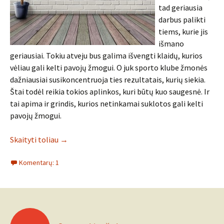
tad geriausia
darbus palikti
tiems, kurie jis
išmano
geriausiai. Tokiu atveju bus galima išvengti klaidų, kurios
vėliau gali kelti pavojų žmogui. O juk sporto klube žmonės
dažniausiai susikoncentruoja ties rezultatais, kurių siekia.
Štai todėl reikia tokios aplinkos, kuri būtų kuo saugesnė. Ir
tai apima ir grindis, kurios netinkamai suklotos gali kelti
pavojų žmogui.
Skaityti toliau
→
Komentarų: 1
Įrašo