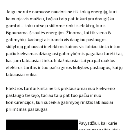
Jeigu norute namuose naudoti ne tik tokią energiją, kuri
kainuoja vis mažiau, tačiau taip pat ir kuri yra draugiška
gamtai – tokiu atveju siūlome rinktis elektrą, kuris
išgaunama iš saulės energijos. Žinoma, tai tik viena iš
galimybių. kadangi atsiranda vis daugiau paslaugos
siūlytojų galiausiai ir elektros kainos vis labiau kinta ir tuo
pačiu kiekvienas džiaugiasi galimybėmis pagaliau turėti tai,
kas jam labiausiai tinka. Ir dažniausiai tai yra patrauklus
elektros tarifas ir tuo pačiu geros kokybės paslaugos, kai jų
labiausiai reikia.
Elektros tarifai kinta ne tik priklausomai nuo kiekvieno
paslaugo tiekėjo, tačiau taip pat tuo pačiu ir nuo
konkurencijos, kuri suteikia galimybę rinktis labiausiai
priimtinas paslaugas.
Pavyzdžiui, kai kurie