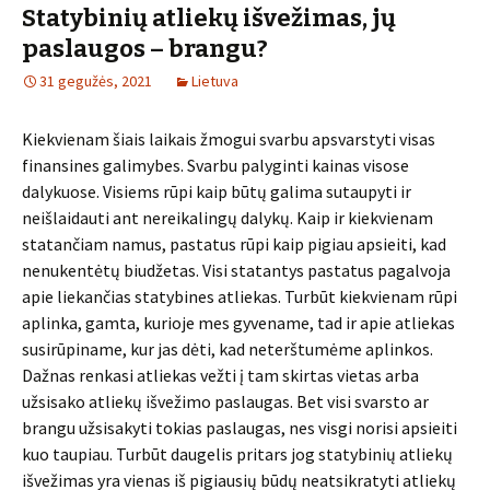
Statybinių atliekų išvežimas, jų
paslaugos – brangu?
31 gegužės, 2021
Lietuva
Kiekvienam šiais laikais žmogui svarbu apsvarstyti visas
finansines galimybes. Svarbu palyginti kainas visose
dalykuose. Visiems rūpi kaip būtų galima sutaupyti ir
neišlaidauti ant nereikalingų dalykų. Kaip ir kiekvienam
statančiam namus, pastatus rūpi kaip pigiau apsieiti, kad
nenukentėtų biudžetas. Visi statantys pastatus pagalvoja
apie liekančias statybines atliekas. Turbūt kiekvienam rūpi
aplinka, gamta, kurioje mes gyvename, tad ir apie atliekas
susirūpiname, kur jas dėti, kad neterštumėme aplinkos.
Dažnas renkasi atliekas vežti į tam skirtas vietas arba
užsisako atliekų išvežimo paslaugas. Bet visi svarsto ar
brangu užsisakyti tokias paslaugas, nes visgi norisi apsieiti
kuo taupiau. Turbūt daugelis pritars jog statybinių atliekų
išvežimas yra vienas iš pigiausių būdų neatsikratyti atliekų