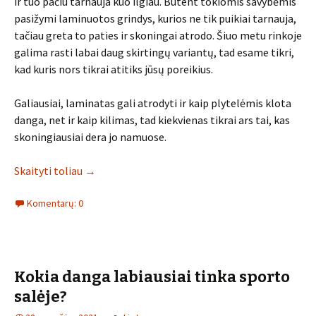
ir tuo pačiu tarnauja kuo ilgiau. Būtent tokiomis savybėmis
pasižymi laminuotos grindys, kurios ne tik puikiai tarnauja,
tačiau greta to paties ir skoningai atrodo. Šiuo metu rinkoje
galima rasti labai daug skirtingų variantų, tad esame tikri,
kad kuris nors tikrai atitiks jūsų poreikius.
Galiausiai, laminatas gali atrodyti ir kaip plytelėmis klota
danga, net ir kaip kilimas, tad kiekvienas tikrai ars tai, kas
skoningiausiai dera jo namuose.
Skaityti toliau
→
Komentarų: 0
Kokia danga labiausiai tinka sporto
salėje?