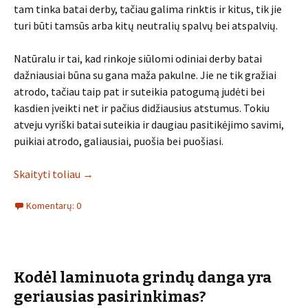
tam tinka batai derby, tačiau galima rinktis ir kitus, tik jie
turi būti tamsūs arba kitų neutralių spalvų bei atspalvių.
Natūralu ir tai, kad rinkoje siūlomi odiniai derby batai
dažniausiai būna su gana maža pakulne. Jie ne tik gražiai
atrodo, tačiau taip pat ir suteikia patogumą judėti bei
kasdien įveikti net ir pačius didžiausius atstumus. Tokiu
atveju vyriški batai suteikia ir daugiau pasitikėjimo savimi,
puikiai atrodo, galiausiai, puošia bei puošiasi.
Skaityti toliau
→
Komentarų: 0
Kodėl laminuota grindų danga yra
geriausias pasirinkimas?