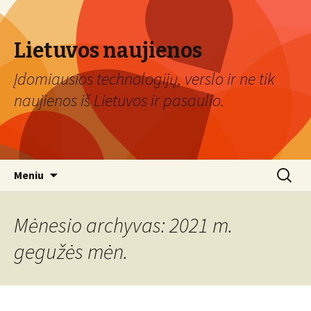
Lietuvos naujienos
Įdomiausios technologijų, verslo ir ne tik
naujienos iš Lietuvos ir pasaulio.
Eiti
Ieškoti:
Meniu
prie
turinio
Mėnesio archyvas: 2021 m.
gegužės mėn.