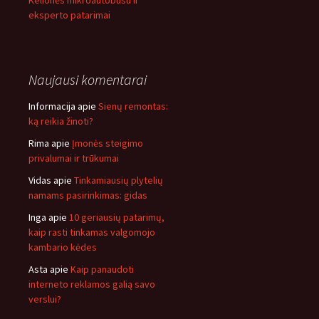
Kelionės mikroautobusu ir
eksperto patarimai
Naujausi komentarai
Informacija
apie
Sienų remontas:
ką reikia žinoti?
Rima
apie
Įmonės steigimo
privalumai ir trūkumai
Vidas
apie
Tinkamiausių plytelių
namams pasirinkimas: gidas
Inga
apie
10 geriausių patarimų,
kaip rasti tinkamas valgomojo
kambario kėdes
Asta
apie
Kaip panaudoti
interneto reklamos galią savo
verslui?