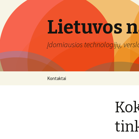
Lietuvos 
Įdomiausios technologijų, verslo 
Eiti
Kontaktai
prie
turinio
Kok
tin