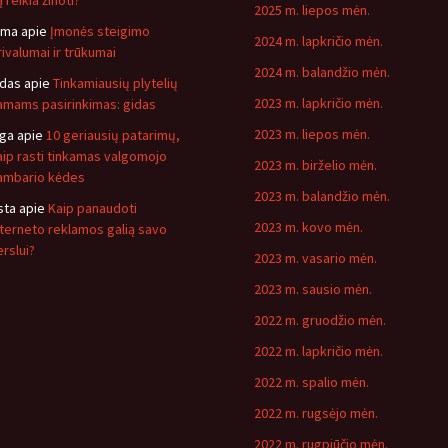
 reikia žinoti?
2025 m. liepos mėn.
ima
apie
Įmonės steigimo
2024 m. lapkričio mėn.
rivalumai ir trūkumai
2024 m. balandžio mėn.
idas
apie
Tinkamiausių plytelių
2023 m. lapkričio mėn.
amams pasirinkimas: gidas
2023 m. liepos mėn.
nga
apie
10 geriausių patarimų,
aip rasti tinkamas valgomojo
2023 m. birželio mėn.
ambario kėdes
2023 m. balandžio mėn.
sta
apie
Kaip panaudoti
2023 m. kovo mėn.
nterneto reklamos galią savo
erslui?
2023 m. vasario mėn.
2023 m. sausio mėn.
2022 m. gruodžio mėn.
2022 m. lapkričio mėn.
2022 m. spalio mėn.
2022 m. rugsėjo mėn.
2022 m. rugpjūčio mėn.