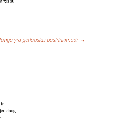
artis su
danga yra geriausias pasirinkimas?
→
ir
ejau daug
z.