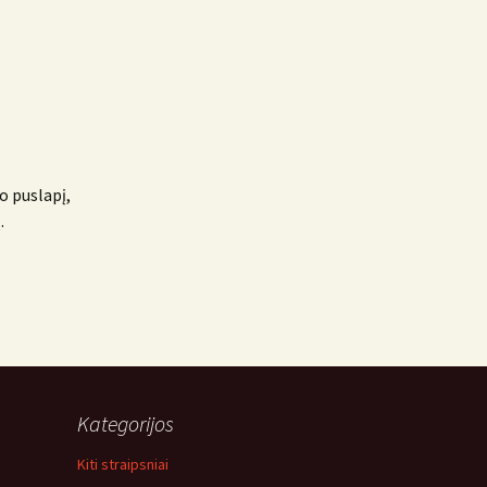
o puslapį,
.
Kategorijos
Kiti straipsniai