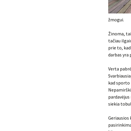
žmogui.
Žinoma, tai
tačiau ilgai
prie to, ka
darbas yra 
Verta pabrė
Svarbiausia
kad sporto 
Nepamirškit
pardavėjus 
siekia tobu
Geriausios 
pasirinkima