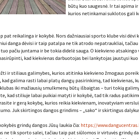
būtų kuo saugesnė. Ir tai apima ir 
kurios netinkamai suklotos gali k
p pat reikalinga ir kokybė. Nors dažniausiai sporto klube visi dėvi 
niui danga dėvisi ir taip patalpa ne tik atrodo nepatraukliai, tačia
d tuo pačiu juntama ir be tokia didelė sauga. O kiekvieno atsakingo 
pasirūpinti, kad kiekvienas darbuotojas bei lankytojas jaustųsi kuo 
žti ir stiliaus galimybes, kurios atitinka kiekvieno žmogaus poreik
, kad galima rasti labai platų dangų pasirinkimą, tad kiekvienas, ku
klubas iki mažiausių smulkmenų būtų išbaigtas – turi tokią galim
e, kad stiliuje labai puikiai matyti ir kokybė, tad tik radus patikim
rasite ir gerą kokybę, kurios reikia kiekvienam, inovatyviam verslui,
lumo. Juk skirtingos dangos grindims – „sako“ ir skirtingus dalyku
kokybės grindų dangos Jūsų laukia čia:
https://www.dangucentras.
s ne tik sporto salei, tačiau taip pat siūlomos ir virtuvės grindų d