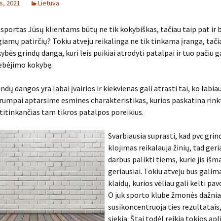
s, 2021
Lietuva
 sportas Jūsų klientams būtų ne tik kokybiškas, tačiau taip pat ir 
iamų patirčių? Tokiu atveju reikalinga ne tik tinkama įranga, tači
kybės grindų danga, kuri leis puikiai atrodyti patalpai ir tuo pačiu 
ebėjimo kokybę.
dų dangos yra labai įvairios ir kiekvienas gali atrasti tai, ko labiau
 Trumpai aptarsime esmines charakteristikas, kurios paskatina rink
atitinkančias tam tikros patalpos poreikius.
Svarbiausia suprasti, kad pvc gri
klojimas reikalauja žinių, tad geri
darbus palikti tiems, kurie jis iš
geriausiai. Tokiu atveju bus galim
klaidų, kurios vėliau gali kelti pa
O juk sporto klube žmonės dažnia
susikoncentruoja ties rezultatais,
siekia. Štai todėl reikia tokios apl