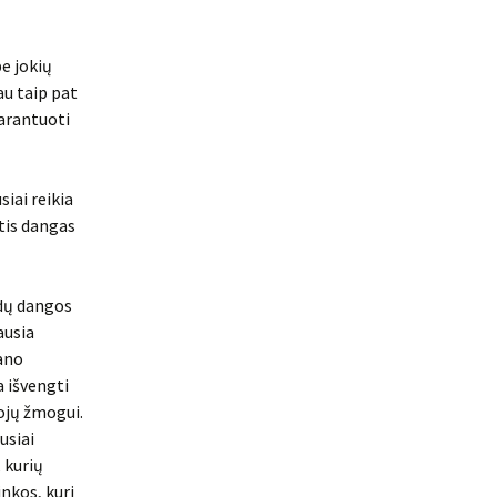
be jokių
au taip pat
garantuoti
siai reikia
tis dangas
ndų dangos
ausia
mano
a išvengti
vojų žmogui.
usiai
 kurių
inkos, kuri