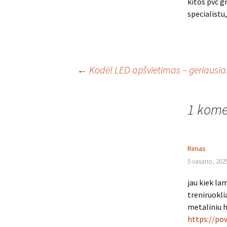
kitos pvc g
specialistu,
Įrašo
←
Kodėl LED apšvietimas – geriausia
navigacija
1 kome
Rimas
5 vasario, 202
jau kiek la
treniruokli
metaliniu h
https://pow