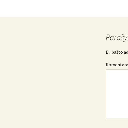
Parašy
El. pašto a
Komentar