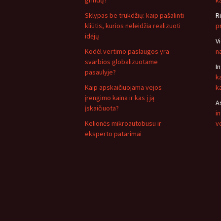
grindų?
ką
Sklypas be trukdžių: kaip pašalinti
R
kliūtis, kurios neleidžia realizuoti
p
idėjų
V
Kodėl vertimo paslaugos yra
n
svarbios globalizuotame
I
pasaulyje?
k
Kaip apskaičiuojama vejos
k
įrengimo kaina ir kas į ją
A
įskaičiuota?
i
Kelionės mikroautobusu ir
v
eksperto patarimai