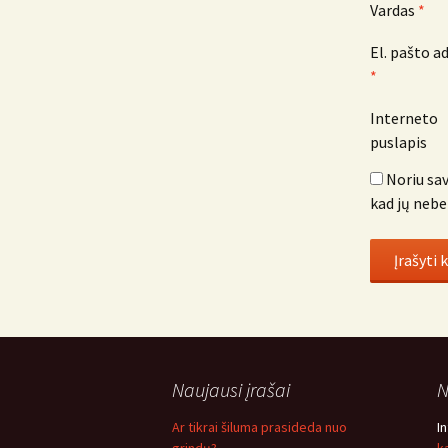
Vardas
*
El. pašto a
*
Interneto
puslapis
Noriu sav
kad jų nebe
Naujausi įrašai
N
Ar tikrai šiluma prasideda nuo
I