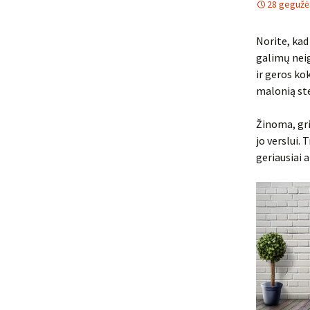
28 gegužė
Norite, kad
galimų neig
ir geros ko
malonią st
Žinoma, grin
jo verslui.
geriausiai 