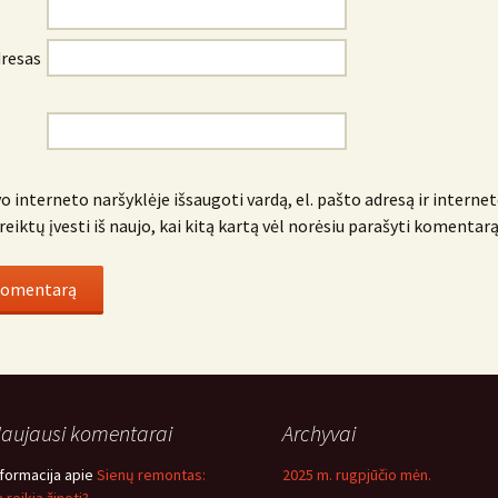
dresas
o interneto naršyklėje išsaugoti vardą, el. pašto adresą ir internet
reiktų įvesti iš naujo, kai kitą kartą vėl norėsiu parašyti komentarą
aujausi komentarai
Archyvai
nformacija
apie
Sienų remontas:
2025 m. rugpjūčio mėn.