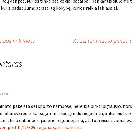
rindų dangos, kurios tinka bet kokiai patalpai. Renkantis siūlome t
 kuris padės Jums atrasti tą kokybę, kurios reikia labiausiai.
s pasirinkimas?
Kodėl laminuota grindų 
ntaras
5 15:43
minato pakeista del sporto namuose, nereikia pirkti pigiausio, nors 
ai labai svarbu is ko pagaminti kad grindu negadintu, anksciau tur
anteliu o dabar perejau prie reguliuojamu, atstoja visus svorius pv
ersport.lt/lt/806-reguliuojami-hanteliai