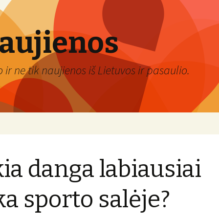
naujienos
ir ne tik naujienos iš Lietuvos ir pasaulio.
ia danga labiausiai
ka sporto salėje?