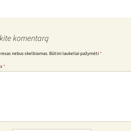
kite komentarą
dresas nebus skelbiamas.
Būtini laukeliai pažymėti
*
as
*