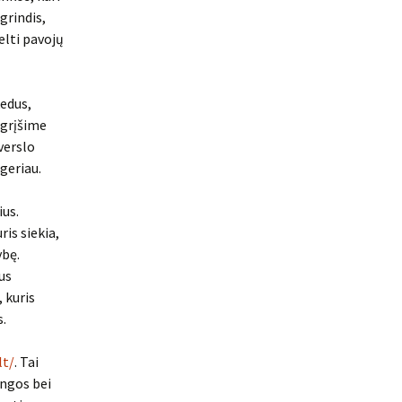
grindis,
elti pavojų
kedus,
u grįšime
verslo
geriau.
ius.
ris siekia,
ybę.
us
 kuris
s.
lt/
. Tai
angos bei