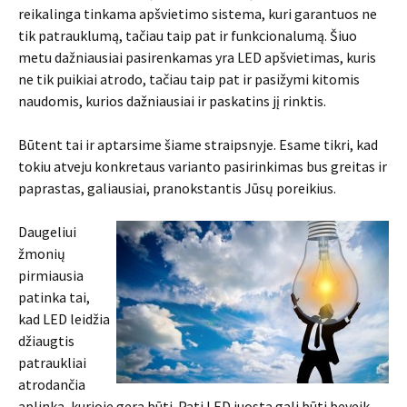
reikalinga tinkama apšvietimo sistema, kuri garantuos ne
tik patrauklumą, tačiau taip pat ir funkcionalumą. Šiuo
metu dažniausiai pasirenkamas yra LED apšvietimas, kuris
ne tik puikiai atrodo, tačiau taip pat ir pasižymi kitomis
naudomis, kurios dažniausiai ir paskatins jį rinktis.
Būtent tai ir aptarsime šiame straipsnyje. Esame tikri, kad
tokiu atveju konkretaus varianto pasirinkimas bus greitas ir
paprastas, galiausiai, pranokstantis Jūsų poreikius.
Daugeliui
žmonių
pirmiausia
patinka tai,
kad LED leidžia
džiaugtis
patraukliai
atrodančia
aplinka, kurioje gera būti. Pati LED juosta gali būti beveik