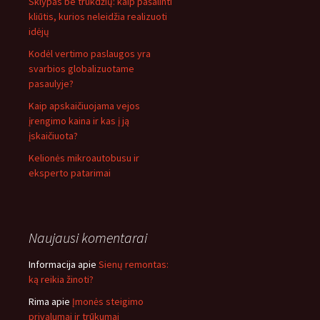
Sklypas be trukdžių: kaip pašalinti
kliūtis, kurios neleidžia realizuoti
idėjų
Kodėl vertimo paslaugos yra
svarbios globalizuotame
pasaulyje?
Kaip apskaičiuojama vejos
įrengimo kaina ir kas į ją
įskaičiuota?
Kelionės mikroautobusu ir
eksperto patarimai
Naujausi komentarai
Informacija
apie
Sienų remontas:
ką reikia žinoti?
Rima
apie
Įmonės steigimo
privalumai ir trūkumai