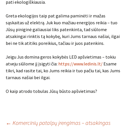
pati ekologiškiausia.
Greta ekologijos taip pat galima paminėti ir mažas
sąskaitas už elektrą. Juk kuo mažiau energijos reikia – tuo
Jūsų piniginė galiausiai liks patenkinta, tad siūlome
atsakingai rinktis tą kokybę, kuri Jums tarnaus našiai, ilgai
bei ne tik atitiks poreikius, tačiau ir juos patenkins.
Jeigu Jus domina geros kokybės LED apšvietimas – tokiu
atveju siūlome jį įsigyti čia:
https://www.ledinis.lt/
Esame
tikri, kad rasite tai, ko Jums reikia ir tuo pačiu tai, kas Jums
tarnaus našiai bei ilgai.
O kaip atrodo tobulas Jūsų būsto apšvietimas?
Įrašo
←
Komercinių patalpų įrengimas – atsakingas