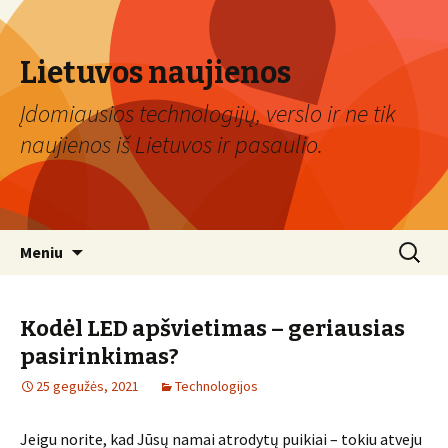
Lietuvos naujienos
Įdomiausios technologijų, verslo ir ne tik
naujienos iš Lietuvos ir pasaulio.
Eiti
Ieškoti:
Meniu
prie
turinio
Kodėl LED apšvietimas – geriausias
pasirinkimas?
25 gegužės, 2021
Technologijos
Jeigu norite, kad Jūsų namai atrodytų puikiai – tokiu atveju