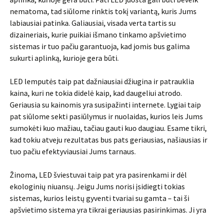
nematoma, tad siūlome rinktis tokį variantą, kuris Jums
labiausiai patinka. Galiausiai, visada verta tartis su
dizaineriais, kurie puikiai išmano tinkamo apšvietimo
sistemas ir tuo pačiu garantuoja, kad jomis bus galima
sukurti aplinką, kurioje gera būti.
LED lemputės taip pat dažniausiai džiugina ir patrauklia
kaina, kuri ne tokia didelė kaip, kad daugeliui atrodo.
Geriausia su kainomis yra susipažinti internete. Lygiai taip
pat siūlome sekti pasiūlymus ir nuolaidas, kurios leis Jums
sumokėti kuo mažiau, tačiau gauti kuo daugiau. Esame tikri,
kad tokiu atveju rezultatas bus pats geriausias, našiausias ir
tuo pačiu efektyviausiai Jums tarnaus.
Žinoma, LED šviestuvai taip pat yra pasirenkami ir dėl
ekologinių niuansų. Jeigu Jums norisi įsidiegti tokias
sistemas, kurios leistų gyventi tvariai su gamta – tai ši
apšvietimo sistema yra tikrai geriausias pasirinkimas. Ji yra