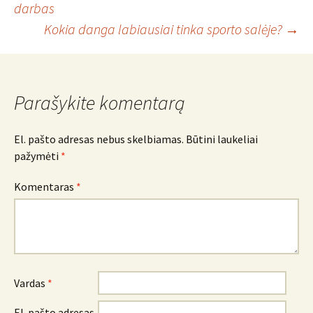
darbas
Kokia danga labiausiai tinka sporto salėje?
→
navigacija
Parašykite komentarą
El. pašto adresas nebus skelbiamas.
Būtini laukeliai
pažymėti
*
Komentaras
*
Vardas
*
El. pašto adresas