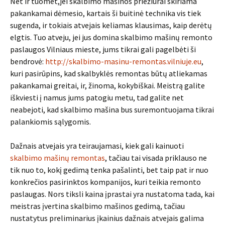
Net ir tuomet,jei skalbimo mašinos priežiūrai skiriama
pakankamai dėmesio, kartais ši buitinė technika vis tiek
sugenda, ir tokiais atvejais keliamas klausimas, kaip derėtų
elgtis. Tuo atveju, jei jus domina skalbimo mašinų remonto
paslaugos Vilniaus mieste, jums tikrai gali pagelbėti ši
bendrovė:
http://skalbimo-masinu-remontas.vilniuje.eu
,
kuri pasirūpins, kad skalbyklės remontas būtų atliekamas
pakankamai greitai, ir, žinoma, kokybiškai. Meistrą galite
iškviesti į namus jums patogiu metu, tad galite net
neabejoti, kad skalbimo mašina bus suremontuojama tikrai
palankiomis sąlygomis.
Dažnais atvejais yra teiraujamasi, kiek gali kainuoti
skalbimo mašinų remontas
, tačiau tai visada priklauso ne
tik nuo to, kokį gedimą tenka pašalinti, bet taip pat ir nuo
konkrečios pasirinktos kompanijos, kuri teikia remonto
paslaugas. Nors tiksli kaina įprastai yra nustatoma tada, kai
meistras įvertina skalbimo mašinos gedimą, tačiau
nustatytus preliminarius įkainius dažnais atvejais galima