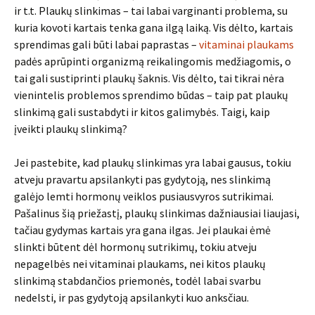
ir t.t. Plaukų slinkimas – tai labai varginanti problema, su
kuria kovoti kartais tenka gana ilgą laiką. Vis dėlto, kartais
sprendimas gali būti labai paprastas –
vitaminai plaukams
padės aprūpinti organizmą reikalingomis medžiagomis, o
tai gali sustiprinti plaukų šaknis. Vis dėlto, tai tikrai nėra
vienintelis problemos sprendimo būdas – taip pat plaukų
slinkimą gali sustabdyti ir kitos galimybės. Taigi, kaip
įveikti plaukų slinkimą?
Jei pastebite, kad plaukų slinkimas yra labai gausus, tokiu
atveju pravartu apsilankyti pas gydytoją, nes slinkimą
galėjo lemti hormonų veiklos pusiausvyros sutrikimai.
Pašalinus šią priežastį, plaukų slinkimas dažniausiai liaujasi,
tačiau gydymas kartais yra gana ilgas. Jei plaukai ėmė
slinkti būtent dėl hormonų sutrikimų, tokiu atveju
nepagelbės nei vitaminai plaukams, nei kitos plaukų
slinkimą stabdančios priemonės, todėl labai svarbu
nedelsti, ir pas gydytoją apsilankyti kuo anksčiau.