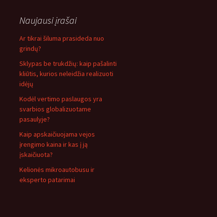
Naujausi įrašai
Ar tikrai šiluma prasideda nuo
grindų?
Sklypas be trukdžių: kaip pašalinti
kliūtis, kurios neleidžia realizuoti
idėjų
Kodėl vertimo paslaugos yra
svarbios globalizuotame
pasaulyje?
Kaip apskaičiuojama vejos
įrengimo kaina ir kas į ją
įskaičiuota?
Kelionės mikroautobusu ir
eksperto patarimai