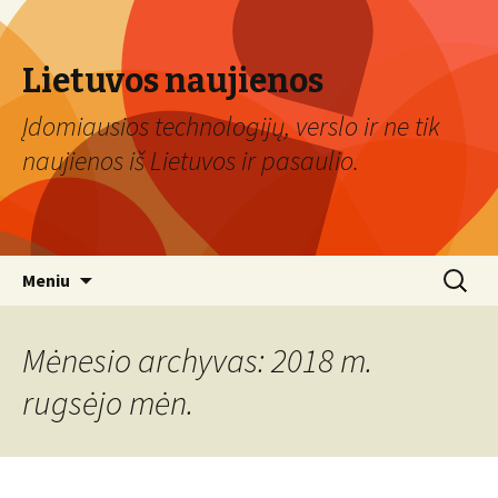
Lietuvos naujienos
Įdomiausios technologijų, verslo ir ne tik
naujienos iš Lietuvos ir pasaulio.
Eiti
Ieškoti:
Meniu
prie
turinio
Mėnesio archyvas: 2018 m.
rugsėjo mėn.