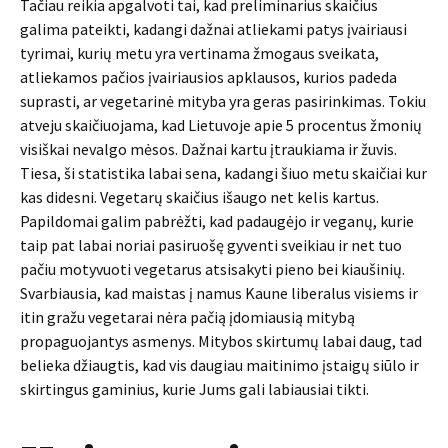
Tačiau reikia apgalvoti tai, kad preliminarius skaičius
galima pateikti, kadangi dažnai atliekami patys įvairiausi
tyrimai, kurių metu yra vertinama žmogaus sveikata,
atliekamos pačios įvairiausios apklausos, kurios padeda
suprasti, ar vegetarinė mityba yra geras pasirinkimas. Tokiu
atveju skaičiuojama, kad Lietuvoje apie 5 procentus žmonių
visiškai nevalgo mėsos. Dažnai kartu įtraukiama ir žuvis.
Tiesa, ši statistika labai sena, kadangi šiuo metu skaičiai kur
kas didesni. Vegetarų skaičius išaugo net kelis kartus.
Papildomai galim pabrėžti, kad padaugėjo ir veganų, kurie
taip pat labai noriai pasiruošę gyventi sveikiau ir net tuo
pačiu motyvuoti vegetarus atsisakyti pieno bei kiaušinių.
Svarbiausia, kad maistas į namus Kaune liberalus visiems ir
itin gražu vegetarai nėra pačią įdomiausią mitybą
propaguojantys asmenys. Mitybos skirtumų labai daug, tad
belieka džiaugtis, kad vis daugiau maitinimo įstaigų siūlo ir
skirtingus gaminius, kurie Jums gali labiausiai tikti.