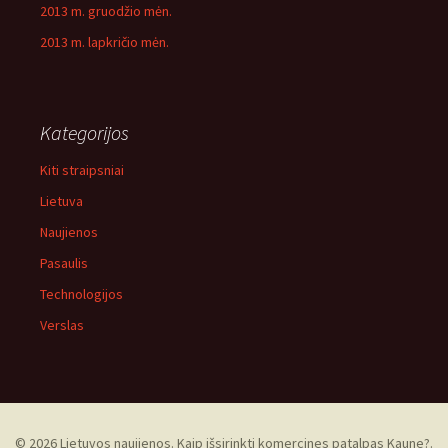
2013 m. gruodžio mėn.
2013 m. lapkričio mėn.
Kategorijos
Kiti straipsniai
Lietuva
Naujienos
Pasaulis
Technologijos
Verslas
© 2026 Lietuvos naujienos. Kaip išsirinkti komercines patalpas Kaune?.