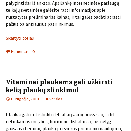
palyginti dar iš anksto. Apsilankę internetinėse paslaugų
teikėjų svetainėse galėsite rasti informacijos apie
nustatytas preliminarias kainas, ir tai galės padėti atrasti
pačius palankiausius pasirinkimus.
Skaityti toliau
→
Komentarų: 0
Vitaminai plaukams gali užkirsti
kelią plaukų slinkimui
18 rugsėjo, 2018
Verslas
Plaukai gali imti slinkti dėl labai įvairių priežasčių – dėl
netinkamos mitybos, hormonų disbalanso, pernelyg
gausaus cheminių plaukų priežiūros priemonių naudojimo,