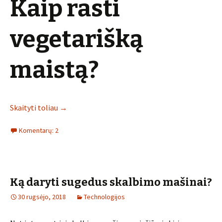
Kaip rasti
vegetarišką
maistą?
Skaityti toliau
→
Komentarų: 2
Ką daryti sugedus skalbimo mašinai?
30 rugsėjo, 2018
Technologijos