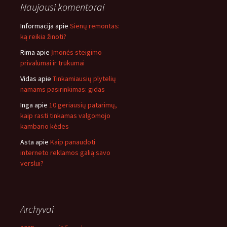
Naujausi komentarai
Informacija
apie
Sienų remontas:
ką reikia žinoti?
Rima
apie
Įmonės steigimo
privalumai ir trūkumai
Vidas
apie
Tinkamiausių plytelių
namams pasirinkimas: gidas
Inga
apie
10 geriausių patarimų,
kaip rasti tinkamas valgomojo
kambario kėdes
Asta
apie
Kaip panaudoti
interneto reklamos galią savo
verslui?
Archyvai