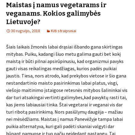
Maistas į namus vegetarams ir
veganams. Kokios galimybės
Lietuvoje?
30 rugsėjo, 2018
Kiti straipsniai
Šiais laikais žmonės labai drąsiai išbando gana skirtingas
mitybas. Puiku, kadangi šiuo metu galima gauti bet kokį
maistą ir būti pilnai apsirūpinusiu, kad organizmui pavyks
gauti visas reikalingas medžiagas, kurios padės puikiai
jaustis. Tiesa, nors atrodo, kad prekybos vietose ir šio gana
nestandartinio maisto pasirinkimas labai platus, visgi,
viešojo maitinimo įstaigose retesnės mitybos šalininkai vis
dar turi atsakingai vertinti galimybes,kad pavyktų rasti tai,
kas jiems labiausiai tinka. Štai vegetarai ir veganai vis dar
turi ribotą pasirinkimą. Nors pasiūlymų daugėja – mažiau
nei mėsėdžiams. Maistas į namus Panevėžyje tampa labai
puikia alternatyva, kuri gali padėti skaniai valgyti dar
būnant namuose ir tuo pačiu neįdedant pastangų. Tai