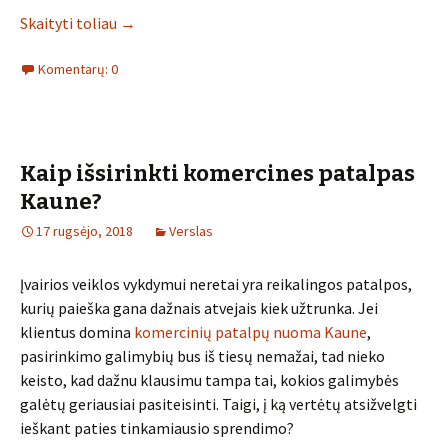
Skaityti toliau
→
Komentarų: 0
Kaip išsirinkti komercines patalpas
Kaune?
17 rugsėjo, 2018
Verslas
Įvairios veiklos vykdymui neretai yra reikalingos patalpos,
kurių paieška gana dažnais atvejais kiek užtrunka. Jei
klientus domina
komercinių patalpų nuoma Kaune
,
pasirinkimo galimybių bus iš tiesų nemažai, tad nieko
keisto, kad dažnu klausimu tampa tai, kokios galimybės
galėtų geriausiai pasiteisinti. Taigi, į ką vertėtų atsižvelgti
ieškant paties tinkamiausio sprendimo?