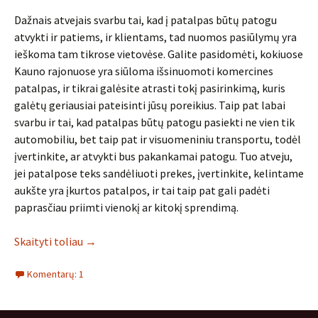
Dažnais atvejais svarbu tai, kad į patalpas būtų patogu
atvykti ir patiems, ir klientams, tad nuomos pasiūlymų yra
ieškoma tam tikrose vietovėse. Galite pasidomėti, kokiuose
Kauno rajonuose yra siūloma išsinuomoti komercines
patalpas, ir tikrai galėsite atrasti tokį pasirinkimą, kuris
galėtų geriausiai pateisinti jūsų poreikius. Taip pat labai
svarbu ir tai, kad patalpas būtų patogu pasiekti ne vien tik
automobiliu, bet taip pat ir visuomeniniu transportu, todėl
įvertinkite, ar atvykti bus pakankamai patogu. Tuo atveju,
jei patalpose teks sandėliuoti prekes, įvertinkite, kelintame
aukšte yra įkurtos patalpos, ir tai taip pat gali padėti
paprasčiau priimti vienokį ar kitokį sprendimą.
Skaityti toliau
→
Komentarų: 1