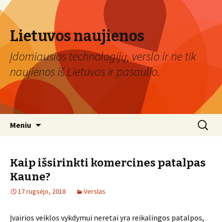
Lietuvos naujienos
Įdomiausios technologijų, verslo ir ne tik
naujienos iš Lietuvos ir pasaulio.
Eiti
Ieškoti:
Meniu
prie
turinio
Kaip išsirinkti komercines patalpas
Kaune?
17 rugsėjo, 2018
Verslas
Įvairios veiklos vykdymui neretai yra reikalingos patalpos,