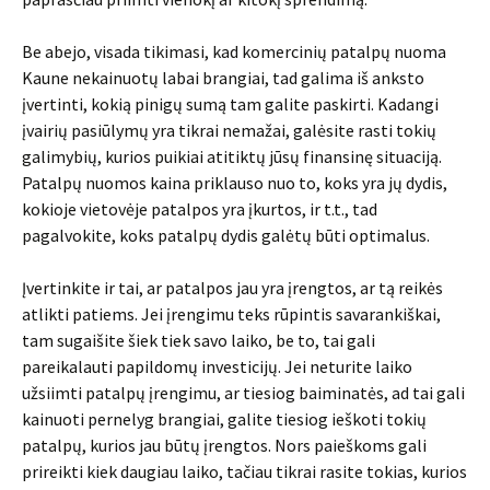
Be abejo, visada tikimasi, kad komercinių patalpų nuoma
Kaune nekainuotų labai brangiai, tad galima iš anksto
įvertinti, kokią pinigų sumą tam galite paskirti. Kadangi
įvairių pasiūlymų yra tikrai nemažai, galėsite rasti tokių
galimybių, kurios puikiai atitiktų jūsų finansinę situaciją.
Patalpų nuomos kaina priklauso nuo to, koks yra jų dydis,
kokioje vietovėje patalpos yra įkurtos, ir t.t., tad
pagalvokite, koks patalpų dydis galėtų būti optimalus.
Įvertinkite ir tai, ar patalpos jau yra įrengtos, ar tą reikės
atlikti patiems. Jei įrengimu teks rūpintis savarankiškai,
tam sugaišite šiek tiek savo laiko, be to, tai gali
pareikalauti papildomų investicijų. Jei neturite laiko
užsiimti patalpų įrengimu, ar tiesiog baiminatės, ad tai gali
kainuoti pernelyg brangiai, galite tiesiog ieškoti tokių
patalpų, kurios jau būtų įrengtos. Nors paieškoms gali
prireikti kiek daugiau laiko, tačiau tikrai rasite tokias, kurios