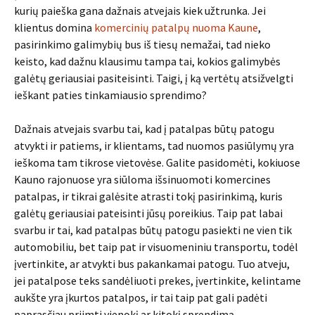
kurių paieška gana dažnais atvejais kiek užtrunka. Jei
klientus domina
komercinių patalpų nuoma Kaune
,
pasirinkimo galimybių bus iš tiesų nemažai, tad nieko
keisto, kad dažnu klausimu tampa tai, kokios galimybės
galėtų geriausiai pasiteisinti. Taigi, į ką vertėtų atsižvelgti
ieškant paties tinkamiausio sprendimo?
Dažnais atvejais svarbu tai, kad į patalpas būtų patogu
atvykti ir patiems, ir klientams, tad nuomos pasiūlymų yra
ieškoma tam tikrose vietovėse. Galite pasidomėti, kokiuose
Kauno rajonuose yra siūloma išsinuomoti komercines
patalpas, ir tikrai galėsite atrasti tokį pasirinkimą, kuris
galėtų geriausiai pateisinti jūsų poreikius. Taip pat labai
svarbu ir tai, kad patalpas būtų patogu pasiekti ne vien tik
automobiliu, bet taip pat ir visuomeniniu transportu, todėl
įvertinkite, ar atvykti bus pakankamai patogu. Tuo atveju,
jei patalpose teks sandėliuoti prekes, įvertinkite, kelintame
aukšte yra įkurtos patalpos, ir tai taip pat gali padėti
paprasčiau priimti vienokį ar kitokį sprendimą.