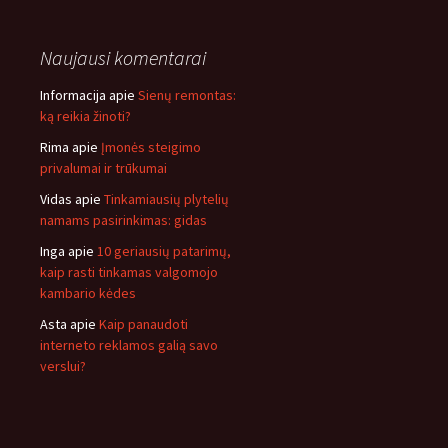
Naujausi komentarai
Informacija
apie
Sienų remontas:
ką reikia žinoti?
Rima
apie
Įmonės steigimo
privalumai ir trūkumai
Vidas
apie
Tinkamiausių plytelių
namams pasirinkimas: gidas
Inga
apie
10 geriausių patarimų,
kaip rasti tinkamas valgomojo
kambario kėdes
Asta
apie
Kaip panaudoti
interneto reklamos galią savo
verslui?