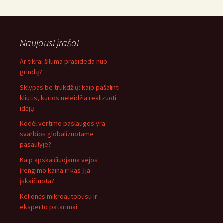
Naujausi įrašai
Ar tikrai šiluma prasideda nuo
grindų?
Sklypas be trukdžių: kaip pašalinti
kliūtis, kurios neleidžia realizuoti
idėjų
Kodėl vertimo paslaugos yra
svarbios globalizuotame
pasaulyje?
Kaip apskaičiuojama vejos
įrengimo kaina ir kas į ją
įskaičiuota?
Kelionės mikroautobusu ir
eksperto patarimai