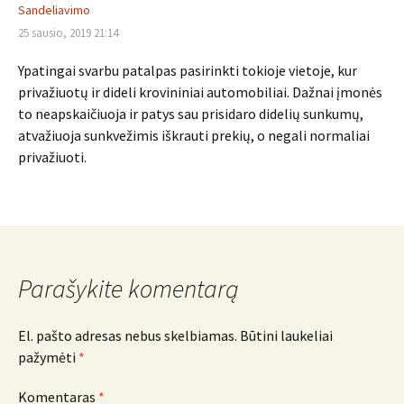
Sandeliavimo
25 sausio, 2019 21:14
Ypatingai svarbu patalpas pasirinkti tokioje vietoje, kur
privažiuotų ir dideli krovininiai automobiliai. Dažnai įmonės
to neapskaičiuoja ir patys sau prisidaro didelių sunkumų,
atvažiuoja sunkvežimis iškrauti prekių, o negali normaliai
privažiuoti.
Parašykite komentarą
El. pašto adresas nebus skelbiamas.
Būtini laukeliai
pažymėti
*
Komentaras
*