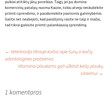
puikiai atitiktų jūsų poreikius. Taigi, jei jus domina
komercinių patalpų nuoma Kaune, tokiu atveju neskubėkite
priimti sprendimo, ir pasidomėkite įvairiomis galimybėmis.
Galite net neabejoti, kad pasiūlymų rasite ne taip ir mažai,
tad tikrai galėsite priimti palankiausią sprendimą.
Įrašo
←
Veterinarija Vilniuje kalba apie šunų ir kačių
odontologines problemas
Vitaminai plaukams gali užkirsti kelią plaukų
navigacija
slinkimui
→
1 komentaras