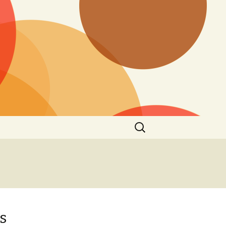
Ieškoti:
s