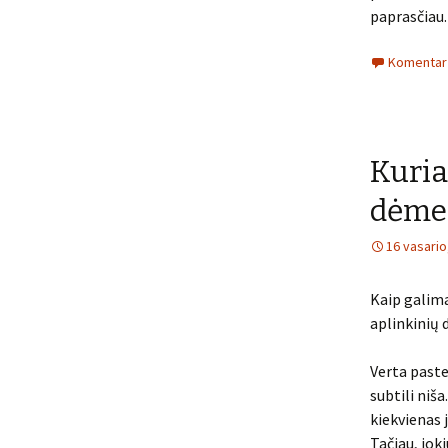
paprasčiau.
Komentarų
Kuria
dėme
16 vasario
Kaip galima
aplinkinių
Verta pasteb
subtili niša
kiekvienas j
Tačiau, jok