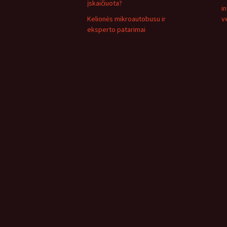
įskaičiuota?
i
Kelionės mikroautobusu ir
v
eksperto patarimai