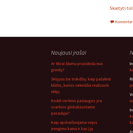
Skaityti to
Komentarų
Naujausi įrašai
N
Ar tikrai šiluma prasideda nuo
I
grindų?
ką
Sklypas be trukdžių: kaip pašalinti
R
kliūtis, kurios neleidžia realizuoti
p
idėjų
V
Kodėl vertimo paslaugos yra
n
svarbios globalizuotame
I
pasaulyje?
k
Kaip apskaičiuojama vejos
k
įrengimo kaina ir kas į ją
A