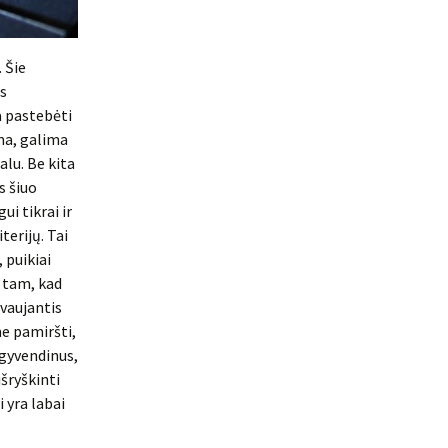
 Šie
ms
a pastebėti
oma, galima
alu. Be kita
s šiuo
ui tikrai ir
terijų. Tai
 puikiai
 tam, kad
ovaujantis
e pamiršti,
įgyvendinus,
šryškinti
 yra labai