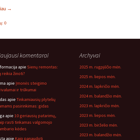
liau
→
: 0
aujausi komentarai
Archyvai
nformacija
apie
Sienų remontas:
2025 m. rugpjūčio mėn.
 reikia žinoti?
2025 m. liepos mėn.
ima
apie
Įmonės steigimo
2024 m. lapkričio mėn.
rivalumai ir trūkumai
2024 m. balandžio mėn.
idas
apie
Tinkamiausių plytelių
2023 m. lapkričio mėn.
amams pasirinkimas: gidas
2023 m. liepos mėn.
nga
apie
10 geriausių patarimų,
aip rasti tinkamas valgomojo
2023 m. birželio mėn.
ambario kėdes
2023 m. balandžio mėn.
sta
apie
Kaip panaudoti