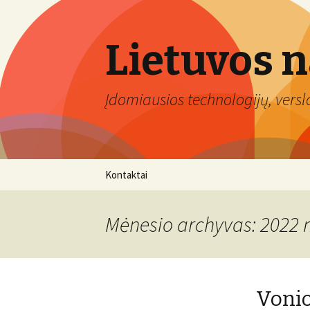
Lietuvos 
Įdomiausios technologijų, verslo 
Eiti
Kontaktai
prie
turinio
Mėnesio archyvas: 2022 
Vonio