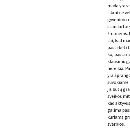
mada yra vi
tikrai ne ve
gyvenimo ro
standartai 
žmonėms. Dė
tai, kad mad
pastebėti ta
ko, pastarie
klausimu gal
nereikia. P
yra aprangos
suvokiame t
jis būtų gr
sveikos mit
kad aktyvus
galima pasi
kuriamą gro
svarbios.