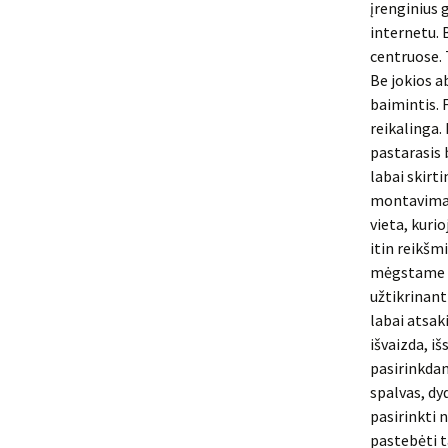
įrenginius 
internetu. 
centruose. 
Be jokios ab
baimintis. 
reikalinga.
pastarasis 
labai skirti
montavimas,
vieta, kuri
itin reikšm
mėgstame ti
užtikrinant
labai atsaki
išvaizda, iš
pasirinkdam
spalvas, dy
pasirinkti 
pastebėti t