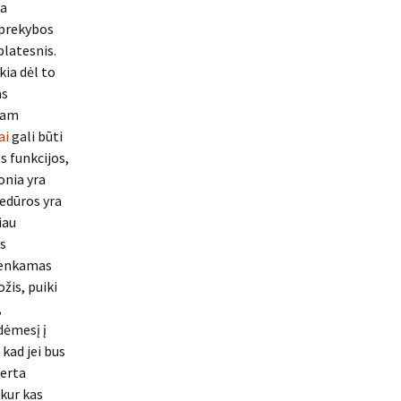
ba
e prekybos
platesnis.
kia dėl to
as
 kam
ai
gali būti
os funkcijos,
onia yra
cedūros yra
iau
us
šrenkamas
ožis, puiki
,
dėmesį į
 kad jei bus
Verta
 kur kas