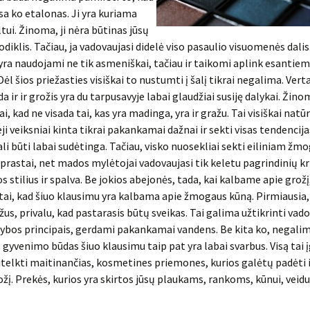
sa ko etalonas. Ji yra kuriama
ltui. Žinoma, ji nėra būtinas jūsų
diklis. Tačiau, ja vadovaujasi didelė viso pasaulio visuomenės dalis.
yra naudojami ne tik asmeniškai, tačiau ir taikomi aplink esantie
l šios priežasties visiškai to nustumti į šalį tikrai negalima. Vert
a ir ir grožis yra du tarpusavyje labai glaudžiai susiję dalykai. Žin
i, kad ne visada tai, kas yra madinga, yra ir gražu. Tai visiškai natūr
ji veiksniai kinta tikrai pakankamai dažnai ir sekti visas tendencija
i būti labai sudėtinga. Tačiau, visko nuosekliai sekti eiliniam žmog
aprastai, net mados mylėtojai vadovaujasi tik keletu pagrindinių kri
 stilius ir spalva. Be jokios abejonės, tada, kai kalbame apie grožį,
ai, kad šiuo klausimu yra kalbama apie žmogaus kūną. Pirmiausia,
ažus, privalu, kad pastarasis būtų sveikas. Tai galima užtikrinti vad
ybos principais, gerdami pakankamai vandens. Be kita ko, negalim
 gyvenimo būdas šiuo klausimu taip pat yra labai svarbus. Visą tai 
telkti maitinančias, kosmetines priemones, kurios galėtų padėti i
žį. Prekės, kurios yra skirtos jūsų plaukams, rankoms, kūnui, veidui