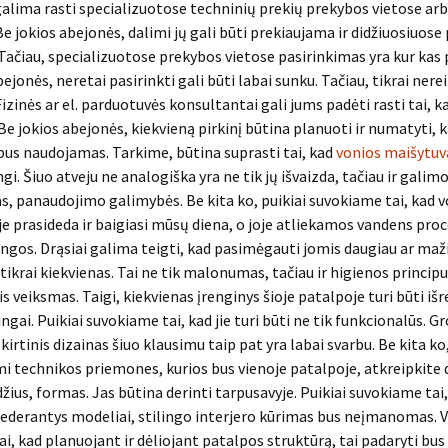
galima rasti specializuotose techninių prekių prekybos vietose ar
Be jokios abejonės, dalimi jų gali būti prekiaujama ir didžiuosiuos
Tačiau, specializuotose prekybos vietose pasirinkimas yra kur kas 
ejonės, neretai pasirinkti gali būti labai sunku. Tačiau, tikrai nerei
Fizinės ar el. parduotuvės konsultantai gali jums padėti rasti tai, k
 Be jokios abejonės, kiekvieną pirkinį būtina planuoti ir numatyti,
bus naudojamas. Tarkime, būtina suprasti tai, kad
vonios maišytuv
ngi. Šiuo atveju ne analogiška yra ne tik jų išvaizda, tačiau ir galim
 panaudojimo galimybės. Be kita ko, puikiai suvokiame tai, kad v
oje prasideda ir baigiasi mūsų diena, o joje atliekamos vandens pro
ingos. Drąsiai galima teigti, kad pasimėgauti jomis daugiau ar maž
krai kiekvienas. Tai ne tik malonumas, tačiau ir higienos princip
is veiksmas. Taigi, kiekvienas įrenginys šioje patalpoje turi būti i
ngai. Puikiai suvokiame tai, kad jie turi būti ne tik funkcionalūs. Gr
skirtinis dizainas šiuo klausimu taip pat yra labai svarbu. Be kita ko
i technikos priemones, kurios bus vienoje patalpoje, atkreipkite 
džius, formas. Jas būtina derinti tarpusavyje. Puikiai suvokiame tai,
nederantys modeliai, stilingo interjero kūrimas bus neįmanomas. 
ai, kad planuojant ir dėliojant patalpos struktūrą, tai padaryti bus