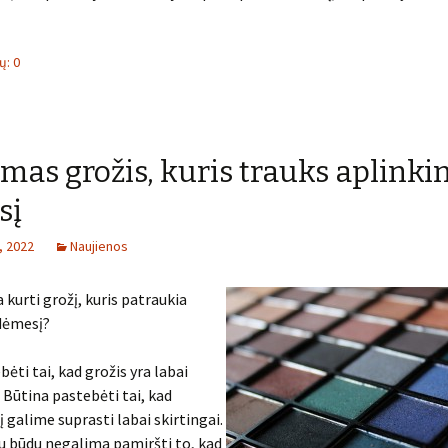
: 0
mas grožis, kuris trauks aplinki
sį
, 2022
Naujienos
 kurti grožį, kuris patraukia
 dėmesį?
ėti tai, kad grožis yra labai
. Būtina pastebėti tai, kad
į galime suprasti labai skirtingai.
iu būdu negalima pamiršti to, kad