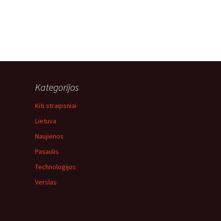
Kategorijos
Kiti straipsniai
Lietuva
Naujienos
Pasaulis
Technologijos
Verslas