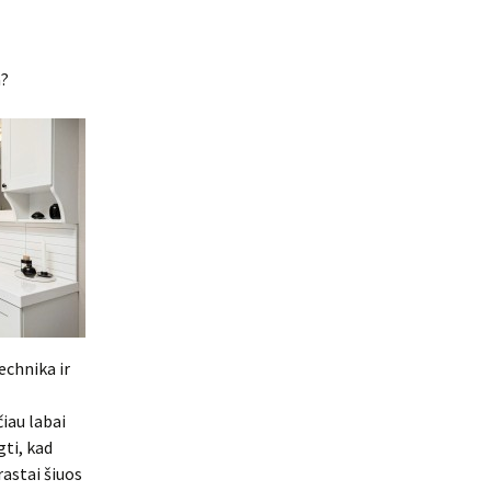
a?
echnika ir
čiau labai
gti, kad
astai šiuos