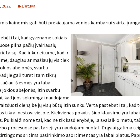
, 2022
Lietuva
omis kainomis gali būti prekiaujama vonios kambariui skirta įrang
ebėti tai, kad gyvename tokiais
iuose pilna pačių įvairiausių
ietaisų. Kad ir kur eitume, kad ir
me, daugiau ar mažiau jų vis tiek
jokios abejonės, svarbu
ad jie gali turėti tam tikrų
ačiau iš esmės yra labai
e jokios abejonės, itin svarbu
ai, kad juos sėkmingai naudojame
vaizduoti dieną be jų visų būtų itin sunku. Verta pastebėti tai, kad t
os tikrai nestovi vietoje. Kiekvienas pokytis šiuo klausimu yra labai
. Puikiai žinome tai, kad ne tik kasdienybėje, laisvalaikio metu, ta
arbo procesuose pastarieji yra naudojami nuolat. Drąsiai galima tei
kirtingoms sritims pasirinkimo asortimentas yra labai platus. Papr