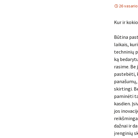
26 vasario
Kur ir koki
Būtina past
laikais, kur
techninių pr
ką bedarytu
rasime. Be 
pastebėti, k
panašumų, t
skirtingi. B
paminėti t
kasdien. Įsi
jos inovacij
reikšmingas
dažnai ir d
įrenginių s