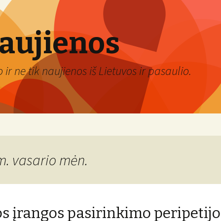
naujienos
ir ne tik naujienos iš Lietuvos ir pasaulio.
m. vasario mėn.
s įrangos pasirinkimo peripetijo