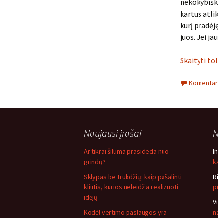
nekokybiška
kartus atli
kurį pradėj
juos. Jei j
Skaityti to
Komentarų
Naujausi įrašai
N
Ar tikrai šiluma prasideda nuo
I
grindų?
ką
Sklypas be trukdžių: kaip pašalinti
R
kliūtis, kurios neleidžia realizuoti
p
idėjų
V
Kodėl vertimo paslaugos yra
n