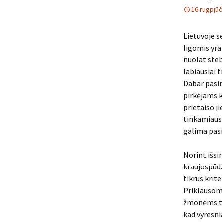
16 rugpjūč
Lietuvoje s
ligomis yra
nuolat steb
labiausiai 
Dabar pasir
pirkėjams k
prietaiso ji
tinkamiausi
galima pasi
Norint išsi
kraujospūdž
tikrus krite
Priklausoma
žmonėms tin
kad vyresni