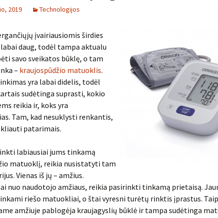
io, 2019
Technologijos
ergančiųjų įvairiausiomis širdies
 labai daug, todėl tampa aktualu
ėti savo sveikatos būklę, o tam
tinka –
kraujospūdžio matuoklis
.
inkimas yra labai didelis, todėl
artais sudėtinga suprasti, kokio
ems reikia ir, koks yra
as. Tam, kad nesuklysti renkantis,
kliauti patarimais.
rinkti labiausiai jums tinkamą
io matuoklį, reikia nusistatyti tam
rijus. Vienas iš jų – amžius.
i nuo naudotojo amžiaus, reikia pasirinkti tinkamą prietaisą. Ja
kami riešo matuokliai, o štai vyresni turėtų rinktis įprastus. Taip 
ame amžiuje pablogėja kraujagyslių būklė ir tampa sudėtinga mat