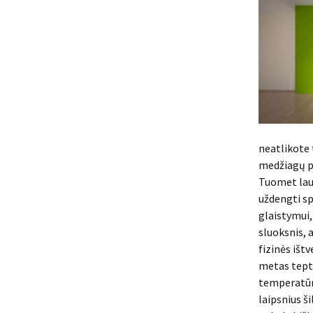
neatlikote 
medžiagų pi
Tuomet lauk
uždengti sp
glaistymui,
sluoksnis, a
fizinės ištv
metas tepti
temperatūrą
laipsnius 