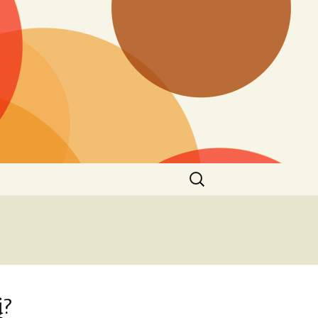
Ieškoti:
į?