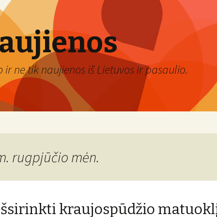
naujienos
ir ne tik naujienos iš Lietuvos ir pasaulio.
m. rugpjūčio mėn.
išsirinkti kraujospūdžio matuokl