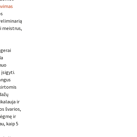
avimas
os
reliminarią
i meistrus,
 gerai
da
 nuo
įsigyti.
langus
kirtomis
 dažų
ikalauja ir
os švarios,
rėgmę ir
u, kaip 5