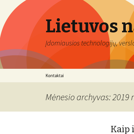
Lietuvos 
Įdomiausios technologijų, verslo 
Eiti
Kontaktai
prie
turinio
Mėnesio archyvas: 2019 
Kaip 