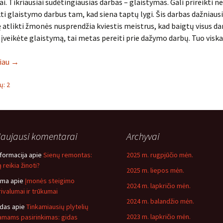
i. Tikriausiai sudėtingiausias darbas – glaistymas. Gali prireikti ne
kti glaistymo darbus tam, kad siena taptų lygi. Šis darbas dažniausia
ę atlikti žmonės nusprendžia kviestis meistrus, kad baigtų visus da
au įveikėte glaistymą, tai metas pereiti prie dažymo darbų. Tuo visk
liau
→
: 2
aujausi komentarai
Archyvai
nformacija
apie
Sienų remontas:
2025 m. rugpjūčio mėn.
 reikia žinoti?
2025 m. liepos mėn.
ima
apie
Įmonės steigimo
2024 m. lapkričio mėn.
rivalumai ir trūkumai
2024 m. balandžio mėn.
idas
apie
Tinkamiausių plytelių
2023 m. lapkričio mėn.
amams pasirinkimas: gidas