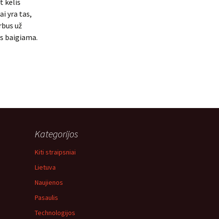
t kelis
i yra tas,
rbus už
as baigiama.
Kategorijos
Kiti straipsniai
Lietuva
Naujienos
Pasaulis
Technologijos