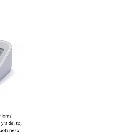
uniems
yra dėl to,
uoti riešo