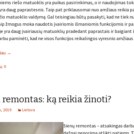
uniems riešo matuoklis yra puikus pasirinkimas, o ir naudojimas tok
ra daug paprastesnis. Taip pat priklausomai nuo amžiaus reikia pa
io matuoklio valdymą. Gal teisingiau būtų pasakyti, kad ne tiek n
aip žmogus moka naudotis įvairiomis išmaniomis funkcijomis ir pan
e yra daug įvairiausių matuoklių pradedant paprastais ir baigiant 
arbu paminėti, kad ne visos funkcijos reikalingos vyresnio amžia
liau
→
: 0
 remontas: ką reikia žinoti?
o, 2019
Lietuva
Sienų remontas – atsakingas darba
dažnai nenorima atlikti patiems.