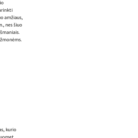
io
rinkti
uo amžiaus,
., nes šiuo
išmaniais.
us žmonėms.
s, kurio
 Tuomet