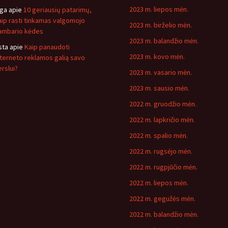
2023 m. liepos mėn.
nga
apie
10 geriausių patarimų,
aip rasti tinkamas valgomojo
2023 m. birželio mėn.
ambario kėdes
2023 m. balandžio mėn.
sta
apie
Kaip panaudoti
2023 m. kovo mėn.
nterneto reklamos galią savo
erslui?
2023 m. vasario mėn.
2023 m. sausio mėn.
2022 m. gruodžio mėn.
2022 m. lapkričio mėn.
2022 m. spalio mėn.
2022 m. rugsėjo mėn.
2022 m. rugpjūčio mėn.
2022 m. liepos mėn.
2022 m. gegužės mėn.
2022 m. balandžio mėn.