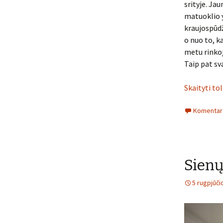
srityje. Ja
matuoklio y
kraujospūdž
o nuo to, k
metu rinkoj
Taip pat sv
Skaityti to
Komentarų
Sienų
5 rugpjūči