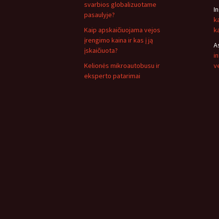
svarbios globalizuotame
I
pasaulyje?
k
Kaip apskaičiuojama vejos
k
įrengimo kaina ir kas į ją
A
įskaičiuota?
i
Kelionės mikroautobusu ir
v
eksperto patarimai