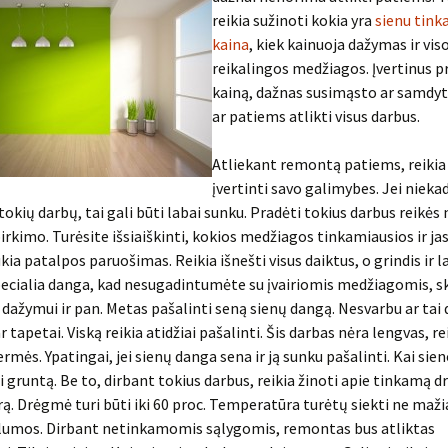
reikia sužinoti kokia yra
sienu tink
kaina
, kiek kainuoja dažymas ir vis
reikalingos medžiagos. Įvertinus p
kainą, dažnas susimąsto ar samdyt
ar patiems atlikti visus darbus.
Atliekant remontą patiems, reikia
įvertinti savo galimybes. Jei nieka
tokių darbų, tai gali būti labai sunku. Pradėti tokius darbus reikės
rkimo. Turėsite išsiaiškinti, kokios medžiagos tinkamiausios ir jas 
ia patalpos paruošimas. Reikia išnešti visus daiktus, o grindis ir 
ecialia danga, kad nesugadintumėte su įvairiomis medžiagomis, s
 dažymui ir pan. Metas pašalinti seną sienų dangą. Nesvarbu ar tai
r tapetai. Viską reikia atidžiai pašalinti. Šis darbas nėra lengvas, re
ermės. Ypatingai, jei sienų danga sena ir ją sunku pašalinti. Kai sien
 gruntą. Be to, dirbant tokius darbus, reikia žinoti apie tinkamą d
. Drėgmė turi būti iki 60 proc. Temperatūra turėtų siekti ne mažia
šilumos. Dirbant netinkamomis sąlygomis, remontas bus atliktas