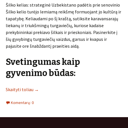
Šilko kelias: strateginė Uzbekistano padėtis prie senovinio
Šilko kelio turėjo lemiamą reikšmę formuojant jo kultūrą ir
tapatybę. Keliaudami po šį kraštą, sutiksite karavansarajų
liekanų ir triukšmingų turgaviečių, kuriose kadaise
prekybininkai prekiavo šilkais ir prieskoniais. Pasinerkite į
šių gyvybingų turgaviečių vaizdus, garsus ir kvapus ir
pajusite ore šnabždantį praeities aidą.
Svetingumas kaip
gyvenimo būdas:
Skaityti toliau
→
Komentarų: 0