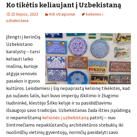
Ko tikėtis keliaujant į Uzbekistaną
25 liepos, 2023
Kiti straipsniai
keliones i
uzbekistana
Įžengti į kerinčią
Uzbekistano
karalystę – tarsi
keliauti laiko
mašina, kurioje
atgyja senovės
pasakos ir gyvos
kultūros. Leisdamiesi į šią nepaprastą kelionę tikėkitės, kad
jus sužavės šalis, kuri buvo imperijų iškilimo ir žlugimo
liudininkė, klestėjo Šilko kelyje ir su pasididžiavimu
išsaugojo savo tradicijas. Uzbekistanas žada išties įspūdingą
ir nepamirštamą
kelionės į uzbekistaną
patirtį – nuo
šimtmečiams nepaklūstančių architektūros stebuklų iki
nuoširdžių vietinių gyventojų, norinčių pasidalyti savo