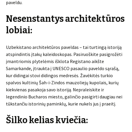
paveldu.
Nesenstantys architektūros
lobiai:
Uzbekistano architektūros paveldas – tai turtingą istoriją
atspindintis įtakų kaleidoskopas. Pasiruoškite pasigrožėti
įmantriomis plytelėmis išklota Registano aikšte
Samarkande, įtraukta į UNESCO pasaulio paveldo sąrašą,
kur didingai stovi didingos medresės. Žavėkitės turkio
spalvos kultinių Šah-i-Zindos mauzoliejų kupolais, kurių
kiekvienas pasakoja savo istoriją. Nepraleiskite ir
legendinio Bucharos miesto, galinčio pasigirti daugiau nei
tūkstančiu istorinių paminklų, kurie nukels jus į praeitį.
Šilko kelias kviečia: