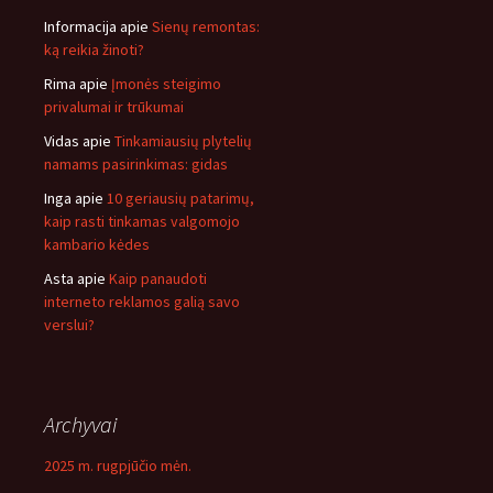
Informacija
apie
Sienų remontas:
ką reikia žinoti?
Rima
apie
Įmonės steigimo
privalumai ir trūkumai
Vidas
apie
Tinkamiausių plytelių
namams pasirinkimas: gidas
Inga
apie
10 geriausių patarimų,
kaip rasti tinkamas valgomojo
kambario kėdes
Asta
apie
Kaip panaudoti
interneto reklamos galią savo
verslui?
Archyvai
2025 m. rugpjūčio mėn.