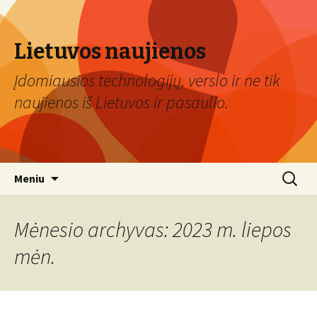
Lietuvos naujienos
Įdomiausios technologijų, verslo ir ne tik
naujienos iš Lietuvos ir pasaulio.
Eiti
Ieškoti:
Meniu
prie
turinio
Mėnesio archyvas: 2023 m. liepos
mėn.