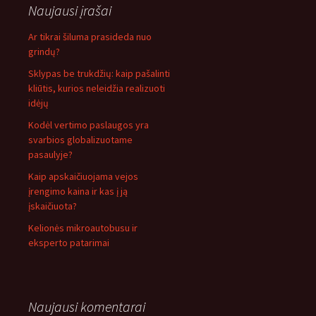
Naujausi įrašai
Ar tikrai šiluma prasideda nuo
grindų?
Sklypas be trukdžių: kaip pašalinti
kliūtis, kurios neleidžia realizuoti
idėjų
Kodėl vertimo paslaugos yra
svarbios globalizuotame
pasaulyje?
Kaip apskaičiuojama vejos
įrengimo kaina ir kas į ją
įskaičiuota?
Kelionės mikroautobusu ir
eksperto patarimai
Naujausi komentarai