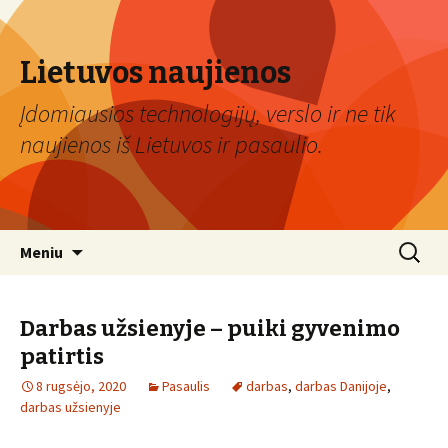
Lietuvos naujienos
Įdomiausios technologijų, verslo ir ne tik
naujienos iš Lietuvos ir pasaulio.
Eiti
Ieškoti:
Meniu
prie
turinio
Darbas užsienyje – puiki gyvenimo
patirtis
8 rugsėjo, 2020
Pasaulis
darbas
,
darbas Danijoje
,
darbas užsienyje