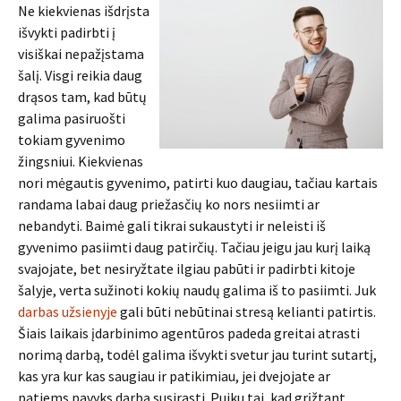
Ne kiekvienas išdrįsta
išvykti padirbti į
visiškai nepažįstama
šalį. Visgi reikia daug
drąsos tam, kad būtų
galima pasiruošti
tokiam gyvenimo
žingsniui. Kiekvienas
nori mėgautis gyvenimo, patirti kuo daugiau, tačiau kartais
randama labai daug priežasčių ko nors nesiimti ar
nebandyti. Baimė gali tikrai sukaustyti ir neleisti iš
gyvenimo pasiimti daug patirčių. Tačiau jeigu jau kurį laiką
svajojate, bet nesiryžtate ilgiau pabūti ir padirbti kitoje
šalyje, verta sužinoti kokių naudų galima iš to pasiimti. Juk
darbas užsienyje
gali būti nebūtinai stresą kelianti patirtis.
Šiais laikais įdarbinimo agentūros padeda greitai atrasti
norimą darbą, todėl galima išvykti svetur jau turint sutartį,
kas yra kur kas saugiau ir patikimiau, jei dvejojate ar
patiems pavyks darbą susirasti. Puiku tai, kad grįžtant