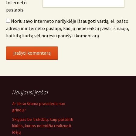
Interneto
puslapis
Noriu savo interneto naršyklėje išsaugoti vardą, el. pašto
adresą ir interneto puslapį, kad jų nebereiktų įvesti iš naujo,
kai kitą kartą vėl norėsiu parašyti komentarą.
Naujausi įrašai
Ar tikrai šiluma prasideda nuo
grindų?
Sklypas be trukdžių: kaip pašalinti
kliūtis, kurios neleidžia realizuoti
idėjų