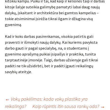
kitokiu kampu. Puiku ir tai, kad kaip ir kelionės taip ir darbas
kitoje šalyje suteikia galimybę pamatyti labai daug naujų
dalykų, įskaitant ir architektūra bei gamtos kampelius –
tokie atsiminimai įsirėžia tikrai ilgam ir džiugina visą
gyvenimą.
Kad ir koks darbas pasirenkamas, visokia patirtis gali
praversti ir išmokyti naujų dalykų. Kai kuriems pavyksta
darbo gauti ir pagal specialybę, na, o studentams į
gyvenimo aprašymą puikiai įsipaišys ir praktika, turėta
tarptautinėje įmonėje. Taigi, darbas užsienyje gali tikrai
padėti ne tik užsidirbti, bet ir padėti įgauti reikalingų
savybių ateityje.
Įrašo
←
Vokų pakėlimas: kada vokų plastika yra
reikalinga?
Kaip rūpintis itin sausa rankų oda?
→