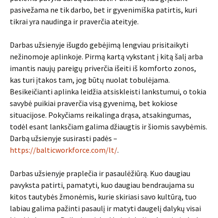
pasivežama ne tik darbo, bet ir gyvenimiška patirtis, kuri
tikrai yra naudinga ir praverčia ateityje.
Darbas užsienyje išugdo gebėjimą lengviau prisitaikyti
nežinomoje aplinkoje. Pirmą kartą vykstant į kitą šalį arba
imantis naujų pareigų priverčia išeiti iš komforto zonos,
kas turi įtakos tam, jog būtų nuolat tobulėjama.
Besikeičianti aplinka leidžia atsiskleisti lankstumui, o tokia
savybė puikiai praverčia visą gyvenimą, bet kokiose
situacijose. Pokyčiams reikalinga drąsa, atsakingumas,
todėl esant lanksčiam galima džiaugtis ir šiomis savybėmis.
Darbą užsienyje susirasti padės –
https://balticworkforce.com/lt/
.
Darbas užsienyje praplečia ir pasaulėžiūrą. Kuo daugiau
pavyksta patirti, pamatyti, kuo daugiau bendraujama su
kitos tautybės žmonėmis, kurie skiriasi savo kultūrą, tuo
labiau galima pažinti pasaulį ir matyti daugelį dalykų visai