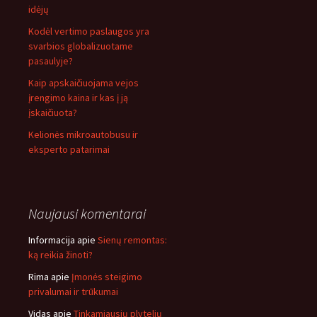
idėjų
Kodėl vertimo paslaugos yra
svarbios globalizuotame
pasaulyje?
Kaip apskaičiuojama vejos
įrengimo kaina ir kas į ją
įskaičiuota?
Kelionės mikroautobusu ir
eksperto patarimai
Naujausi komentarai
Informacija
apie
Sienų remontas:
ką reikia žinoti?
Rima
apie
Įmonės steigimo
privalumai ir trūkumai
Vidas
apie
Tinkamiausių plytelių