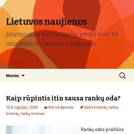
Lietuvos naujienos
Įdomiausios technologijų, verslo ir ne tik
naujienos iš Lietuvos ir pasaulio.
Eiti
Ieškoti:
Meniu
prie
turinio
Kaip rūpintis itin sausa rankų oda?
8 rugsėjo, 2020
Kiti straipsniai
kūno kremai
,
rankų
kremai
,
rankų kremas
Rankų odos priežiūra