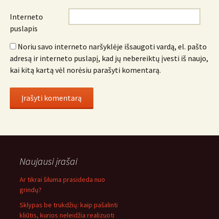
Interneto
puslapis
Noriu savo interneto naršyklėje išsaugoti vardą, el. pašto
adresą ir interneto puslapį, kad jų nebereiktų įvesti iš naujo,
kai kitą kartą vėl norėsiu parašyti komentarą.
Naujausi įrašai
Ar tikrai šiluma prasideda nuo
grindų?
Sklypas be trukdžių: kaip pašalinti
kliūtis, kurios neleidžia realizuoti