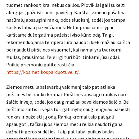
tuomet rankos tikrai nebus dailios. Plovikliai gali sukelti
alergijas, pažeisti odos paviršių. Karštas vanduo pašalina
natūralų apsaugini rankų odos sluoksnį, todėl jos tampa
kur kas labiau pažeidžiamos. Net ir prausiantis ypač
karštame duše galima pažeisti viso kūno odą. Taigi,
rekomenduojama temperatūra naudoti kiek mažiau karštą
bei naudoti pirštines visuomet, kai namai yra tvarkomi.
Muilas, prausimosi žėlė irgi turi būti tinkami jūsų odai.
Puikių priemonių galite rasti čia –
https://kosmetikosparduotuve.lt/
.
Žiemos metu labai svarbų vaidmenį taip pat atlieka
pirštinės bei rankų kremai. Pirštinės apsaugo rankas nuo
šalčio ir vėjo, todėl jos daug mažiau paveikiamos šalčio. Be
pirštinio šaltis ir vėjas turi galimybę daug lengviau pasiekti
rankas ir pažeisti jų odą. Rankų kremai taip pat gali
apsaugoti, tačiau juos žiemos metu reikia naudoti gana
dažnai ir geros sudėties. Taip pat labai puikus būdas