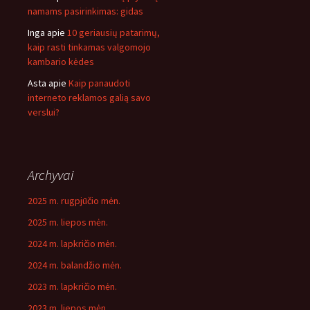
namams pasirinkimas: gidas
Inga
apie
10 geriausių patarimų,
kaip rasti tinkamas valgomojo
kambario kėdes
Asta
apie
Kaip panaudoti
interneto reklamos galią savo
verslui?
Archyvai
2025 m. rugpjūčio mėn.
2025 m. liepos mėn.
2024 m. lapkričio mėn.
2024 m. balandžio mėn.
2023 m. lapkričio mėn.
2023 m. liepos mėn.