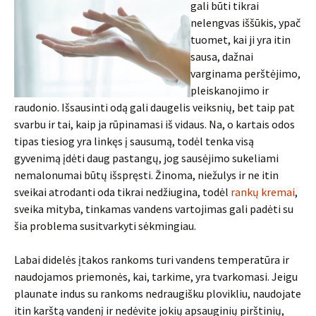
gali būti tikrai
nelengvas iššūkis, ypač
tuomet, kai ji yra itin
sausa, dažnai
varginama perštėjimo,
pleiskanojimo ir
raudonio. Išsausinti odą gali daugelis veiksnių, bet taip pat
svarbu ir tai, kaip ja rūpinamasi iš vidaus. Na, o kartais odos
tipas tiesiog yra linkęs į sausumą, todėl tenka visą
gyvenimą įdėti daug pastangų, jog sausėjimo sukeliami
nemalonumai būtų išspręsti. Žinoma, niežulys ir ne itin
sveikai atrodanti oda tikrai nedžiugina, todėl
rankų kremai
,
sveika mityba, tinkamas vandens vartojimas gali padėti su
šia problema susitvarkyti sėkmingiau.
Labai didelės įtakos rankoms turi vandens temperatūra ir
naudojamos priemonės, kai, tarkime, yra tvarkomasi. Jeigu
plaunate indus su rankoms nedraugišku plovikliu, naudojate
itin karštą vandenį ir nedėvite jokių apsauginių pirštinių,