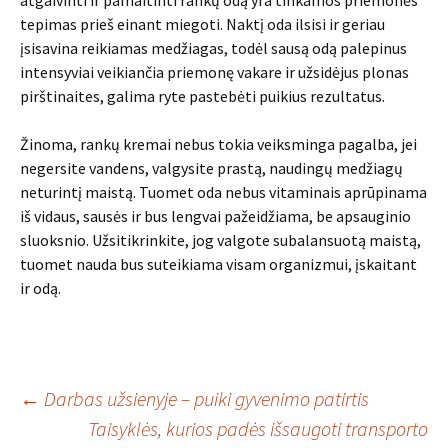
atgaivinti ir pamaitinti rankų odą yra tinkamos priemonės
tepimas prieš einant miegoti. Naktį oda ilsisi ir geriau
įsisavina reikiamas medžiagas, todėl sausą odą palepinus
intensyviai veikiančia priemonę vakare ir užsidėjus plonas
pirštinaites, galima ryte pastebėti puikius rezultatus.
Žinoma, rankų kremai nebus tokia veiksminga pagalba, jei
negersite vandens, valgysite prastą, naudingų medžiagų
neturintį maistą. Tuomet oda nebus vitaminais aprūpinama
iš vidaus, sausės ir bus lengvai pažeidžiama, be apsauginio
sluoksnio. Užsitikrinkite, jog valgote subalansuotą maistą,
tuomet nauda bus suteikiama visam organizmui, įskaitant
ir odą.
Įrašo
←
Darbas užsienyje – puiki gyvenimo patirtis
Taisyklės, kurios padės išsaugoti transporto