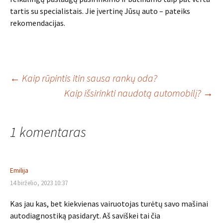
tartis su specialistais. Jie įvertinę Jūsų auto – pateiks
rekomendacijas.
Įrašo
←
Kaip rūpintis itin sausa rankų oda?
Kaip išsirinkti naudotą automobilį?
→
navigacija
1 komentaras
Emilija
14 birželio, 2023 10:37
Kas jau kas, bet kiekvienas vairuotojas turėtų savo mašinai
autodiagnostiką pasidaryt. Aš saviškei tai čia