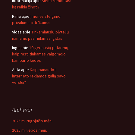
Informacija
apie
Sienų remontas:
ką reikia žinoti?
Rima
apie
Įmonės steigimo
privalumai ir trūkumai
Vidas
apie
Tinkamiausių plytelių
namams pasirinkimas: gidas
Inga
apie
10 geriausių patarimų,
kaip rasti tinkamas valgomojo
kambario kėdes
Asta
apie
Kaip panaudoti
interneto reklamos galią savo
verslui?
Archyvai
2025 m. rugpjūčio mėn.
2025 m. liepos mėn.