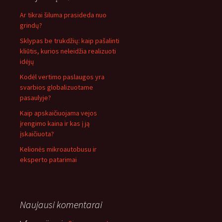
Ar tikrai šiluma prasideda nuo
grindų?
Sklypas be trukdžių: kaip pašalinti
kliūtis, kurios neleidžia realizuoti
idėjų
Kodėl vertimo paslaugos yra
svarbios globalizuotame
pasaulyje?
Kaip apskaičiuojama vejos
įrengimo kaina ir kas į ją
įskaičiuota?
Kelionės mikroautobusu ir
eksperto patarimai
Naujausi komentarai