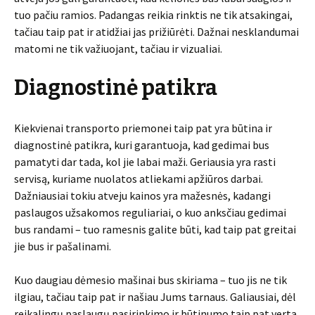
tuo pačiu ramios. Padangas reikia rinktis ne tik atsakingai,
tačiau taip pat ir atidžiai jas prižiūrėti. Dažnai nesklandumai
matomi ne tik važiuojant, tačiau ir vizualiai.
Diagnostinė patikra
Kiekvienai transporto priemonei taip pat yra būtina ir
diagnostinė patikra, kuri garantuoja, kad gedimai bus
pamatyti dar tada, kol jie labai maži. Geriausia yra rasti
servisą, kuriame nuolatos atliekami apžiūros darbai.
Dažniausiai tokiu atveju kainos yra mažesnės, kadangi
paslaugos užsakomos reguliariai, o kuo anksčiau gedimai
bus randami – tuo ramesnis galite būti, kad taip pat greitai
jie bus ir pašalinami.
Kuo daugiau dėmesio mašinai bus skiriama – tuo jis ne tik
ilgiau, tačiau taip pat ir našiau Jums tarnaus. Galiausiai, dėl
reikalingų paslaugų pasirinkimo ir būtinumo taip pat verta