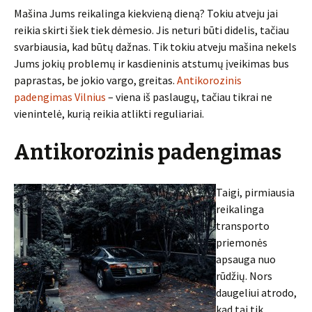
Mašina Jums reikalinga kiekvieną dieną? Tokiu atveju jai
reikia skirti šiek tiek dėmesio. Jis neturi būti didelis, tačiau
svarbiausia, kad būtų dažnas. Tik tokiu atveju mašina nekels
Jums jokių problemų ir kasdieninis atstumų įveikimas bus
paprastas, be jokio vargo, greitas.
Antikorozinis
padengimas Vilnius
– viena iš paslaugų, tačiau tikrai ne
vienintelė, kurią reikia atlikti reguliariai.
Antikorozinis padengimas
Taigi, pirmiausia
reikalinga
transporto
priemonės
apsauga nuo
rūdžių. Nors
daugeliui atrodo,
kad tai tik