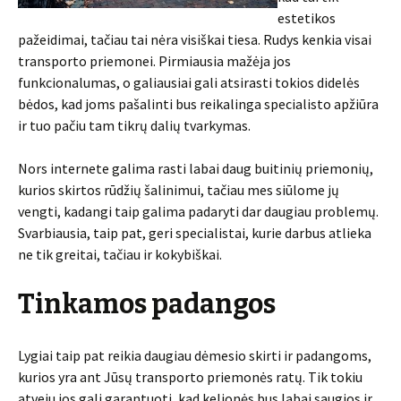
estetikos
pažeidimai, tačiau tai nėra visiškai tiesa. Rudys kenkia visai
transporto priemonei. Pirmiausia mažėja jos
funkcionalumas, o galiausiai gali atsirasti tokios didelės
bėdos, kad joms pašalinti bus reikalinga specialisto apžiūra
ir tuo pačiu tam tikrų dalių tvarkymas.
Nors internete galima rasti labai daug buitinių priemonių,
kurios skirtos rūdžių šalinimui, tačiau mes siūlome jų
vengti, kadangi taip galima padaryti dar daugiau problemų.
Svarbiausia, taip pat, geri specialistai, kurie darbus atlieka
ne tik greitai, tačiau ir kokybiškai.
Tinkamos padangos
Lygiai taip pat reikia daugiau dėmesio skirti ir padangoms,
kurios yra ant Jūsų transporto priemonės ratų. Tik tokiu
atveju jos gali garantuoti, kad kelionės bus labai saugios ir