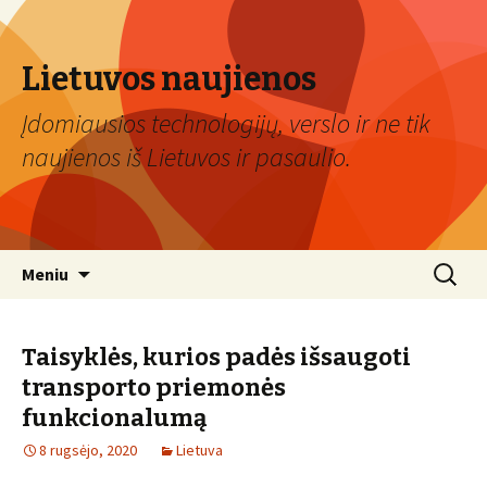
Lietuvos naujienos
Įdomiausios technologijų, verslo ir ne tik
naujienos iš Lietuvos ir pasaulio.
Eiti
Ieškoti:
Meniu
prie
turinio
Taisyklės, kurios padės išsaugoti
transporto priemonės
funkcionalumą
8 rugsėjo, 2020
Lietuva