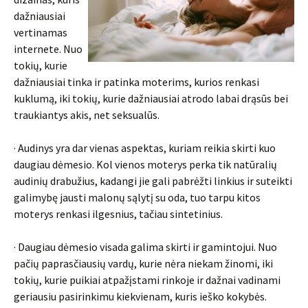
dažniausiai
vertinamas
internete. Nuo
tokių, kurie
dažniausiai tinka ir patinka moterims, kurios renkasi
kuklumą, iki tokių, kurie dažniausiai atrodo labai drąsūs bei
traukiantys akis, net seksualūs.
· Audinys yra dar vienas aspektas, kuriam reikia skirti kuo
daugiau dėmesio. Kol vienos moterys perka tik natūralių
audinių drabužius, kadangi jie gali pabrėžti linkius ir suteikti
galimybę jausti malonų sąlytį su oda, tuo tarpu kitos
moterys renkasi ilgesnius, tačiau sintetinius.
· Daugiau dėmesio visada galima skirti ir gamintojui. Nuo
pačių paprasčiausių vardų, kurie nėra niekam žinomi, iki
tokių, kurie puikiai atpažįstami rinkoje ir dažnai vadinami
geriausiu pasirinkimu kiekvienam, kuris ieško kokybės.