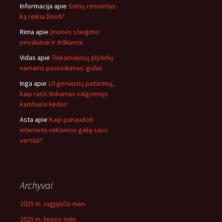
Informacija
apie
Sienų remontas:
ką reikia žinoti?
Rima
apie
Įmonės steigimo
privalumai ir trūkumai
Vidas
apie
Tinkamiausių plytelių
namams pasirinkimas: gidas
Inga
apie
10 geriausių patarimų,
kaip rasti tinkamas valgomojo
kambario kėdes
Asta
apie
Kaip panaudoti
interneto reklamos galią savo
verslui?
Archyvai
2025 m. rugpjūčio mėn.
2025 m. liepos mėn.