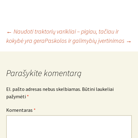
Įrašo
←
Naudoti traktorių varikliai – pigiau, tačiau ir
kokybė yra gera
Paskolos ir galimybių įvertinimas
→
navigacija
Parašykite komentarą
El. pašto adresas nebus skelbiamas.
Būtini laukeliai
pažymėti
*
Komentaras
*