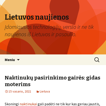
Lietuvos naujienos
Įdomiausios technologijų, verslo ir ne tik
naujienos iš Lietuvos ir pasaulio.
Eiti
Ieškoti:
Meniu
prie
turinio
Naktinukų pasirinkimo gairės: gidas
moterims
15 vasario, 2021
Lietuva
Skoningi
naktinukai
gali padėti ne tik kur kas geriau jaustis,