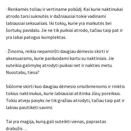
· Renkamės toliau ir vertiname pobūdį. Kai kurie naktinukai
atrodo tarsi suknutės ir dažniausiai tokie vadinami
labiausiai seksualiais. Iki tokių, kurie yra maikutės bei
šortukų pavidalu. Jie ne tik puikiai atrodo, tačiau taip pat ir
yra labai patogus komplektas.
· Žinoma, reikia nepamiršti daugiau dėmesio skirti ir
aksesuarams, kurie parduodami kartu su naktiniais. Jie
suteikia galimybę atrodyti puikiai net ir nakties metu.
Nuostabu, tiesa?
Siūlome skirti kuo daugiau dėmesio smulkmenoms ir rinktis
tokius naktinukus, kurie labiausiai atitinka Jūsų poreikius.
Tokiu atveju pavyks ne tik gražiau atrodyti, tačiau taip pat ir
labiau pasitikėti savimi.
Tai yra magija, kurią gali suteikti vienas, paprastas
drabužis…