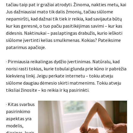
tačiau taip pat ir gražiai atrodyti. Žinoma, nakties metu, kai
Jus dažniausiai mato tik dalis žmonių, tačiau siūlome
nepamiršti, kad dažnai tik tiek ir reikia, kad savijauta būtų
kur kas geresnė, o tuo pačiu pasitikėjimas savimi – kur kas
didesnis. Naktinukai – paslaptingas drabužis, kurio ieškoti
siūlome įvertinti kelias smulkmenas. Kokias? Pateiksime
patarimus apačioje.
· Pirmiausia reikalingas dydžio įvertinimas. Natūralu, kad
norisi rasti tokius, kurie tobulai glunda prie kūno ir pabrėžia
kiekvieną linkį. Jeigu perkate internetu – tokiu atveju
siūlome daugiau dėmesio skirti matmenims. Tokiu atveju
tiksliai žinosite – ko reikia ir ką pasirinkti.
· Kitas svarbus
pasirinkimo
aspektas yra
modelis,
dizainas, kuris