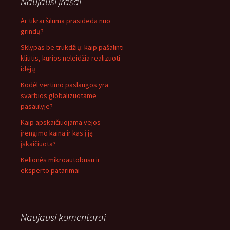
Naujausi įrašai
Ar tikrai šiluma prasideda nuo
grindų?
Sklypas be trukdžių: kaip pašalinti
kliūtis, kurios neleidžia realizuoti
idėjų
Kodėl vertimo paslaugos yra
svarbios globalizuotame
pasaulyje?
Kaip apskaičiuojama vejos
įrengimo kaina ir kas į ją
įskaičiuota?
Kelionės mikroautobusu ir
eksperto patarimai
Naujausi komentarai