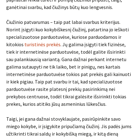
ganėtinai svarbu, kad čiužinys būtų kuo lengvesnis.
Čiužinio patvarumas – taip pat labai svarbus kriterijus.
Norint įsigyti kuo kokybiškesnį čiužinį, patartina jo ieškoti
specializuotose parduotuvėse, kuriose parduodamos ir
kitokios
turistinės prekės
. Jų galima įsigyti tiek fizinėse,
tiek ir internetinėse parduotuvėse, todėl galite išsirinkti
sau palankiausią variantą. Gana dažnai perkant internetu
galima sutaupyti ne tik laiko, bet ir pinigų, nes kartais
internetinėse parduotuvėse tokios pat prekės gali kainuoti
ir kiek pigiau. Taip pat svarbu ir tai, kad specializuotose
parduotuvėse rasite platesnį prekių pasirinkimą nei
prekybos centruose, todėl tikrai galėsite išsirinkti tokias
prekes, kurios atitiks jūsų asmeninius lūkesčius.
Taigi, jei gana dažnai stovyklaujate, pasirūpinkite savo
miego kokybe, ir įsigykite pripučiamą čiužinį. Jis padės jums
užtikrinti tikrai saldų ir kokybišką miegą, ir kitą dieną