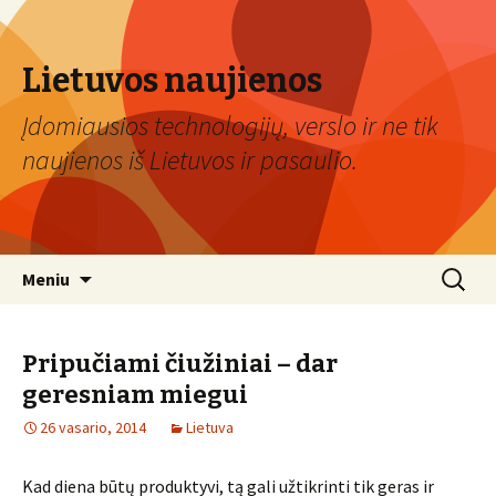
Lietuvos naujienos
Įdomiausios technologijų, verslo ir ne tik
naujienos iš Lietuvos ir pasaulio.
Eiti
Ieškoti:
Meniu
prie
turinio
Pripučiami čiužiniai – dar
geresniam miegui
26 vasario, 2014
Lietuva
Kad diena būtų produktyvi, tą gali užtikrinti tik geras ir