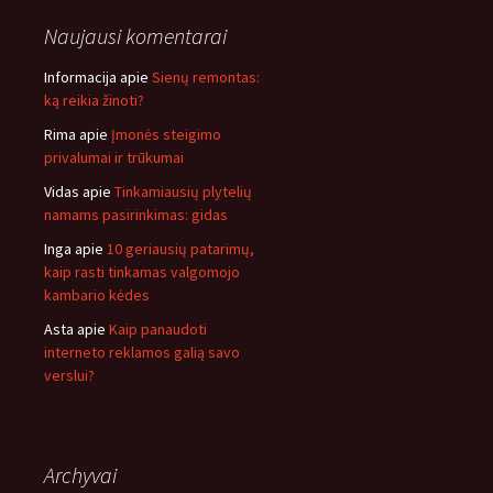
Naujausi komentarai
Informacija
apie
Sienų remontas:
ką reikia žinoti?
Rima
apie
Įmonės steigimo
privalumai ir trūkumai
Vidas
apie
Tinkamiausių plytelių
namams pasirinkimas: gidas
Inga
apie
10 geriausių patarimų,
kaip rasti tinkamas valgomojo
kambario kėdes
Asta
apie
Kaip panaudoti
interneto reklamos galią savo
verslui?
Archyvai