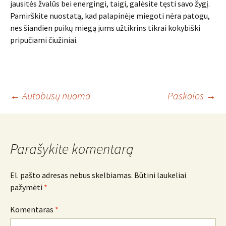
jausitės žvalūs bei energingi, taigi, galėsite tęsti savo žygį.
Pamirškite nuostatą, kad palapinėje miegoti nėra patogu,
nes šiandien puikų miegą jums užtikrins tikrai kokybiški
pripučiami čiužiniai.
Įrašo
←
Autobusų nuoma
Paskolos
→
navigacija
Parašykite komentarą
El. pašto adresas nebus skelbiamas.
Būtini laukeliai
pažymėti
*
Komentaras
*