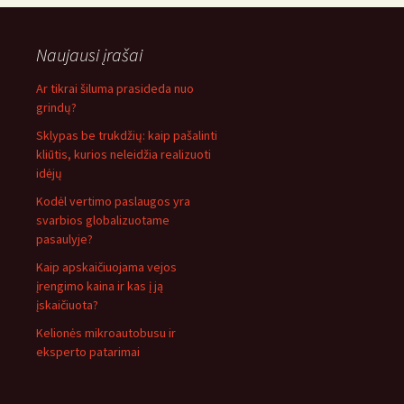
Naujausi įrašai
Ar tikrai šiluma prasideda nuo
grindų?
Sklypas be trukdžių: kaip pašalinti
kliūtis, kurios neleidžia realizuoti
idėjų
Kodėl vertimo paslaugos yra
svarbios globalizuotame
pasaulyje?
Kaip apskaičiuojama vejos
įrengimo kaina ir kas į ją
įskaičiuota?
Kelionės mikroautobusu ir
eksperto patarimai