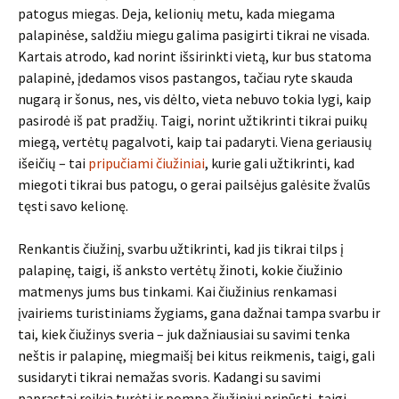
patogus miegas. Deja, kelionių metu, kada miegama
palapinėse, saldžiu miegu galima pasigirti tikrai ne visada.
Kartais atrodo, kad norint išsirinkti vietą, kur bus statoma
palapinė, įdedamos visos pastangos, tačiau ryte skauda
nugarą ir šonus, nes, vis dėlto, vieta nebuvo tokia lygi, kaip
pasirodė iš pat pradžių. Taigi, norint užtikrinti tikrai puikų
miegą, vertėtų pagalvoti, kaip tai padaryti. Viena geriausių
išeičių – tai
pripučiami čiužiniai
, kurie gali užtikrinti, kad
miegoti tikrai bus patogu, o gerai pailsėjus galėsite žvalūs
tęsti savo kelionę.
Renkantis čiužinį, svarbu užtikrinti, kad jis tikrai tilps į
palapinę, taigi, iš anksto vertėtų žinoti, kokie čiužinio
matmenys jums bus tinkami. Kai čiužinius renkamasi
įvairiems turistiniams žygiams, gana dažnai tampa svarbu ir
tai, kiek čiužinys sveria – juk dažniausiai su savimi tenka
neštis ir palapinę, miegmaišį bei kitus reikmenis, taigi, gali
susidaryti tikrai nemažas svoris. Kadangi su savimi
paprastai reikia turėti ir pompą čiužiniui pripūsti, taigi,