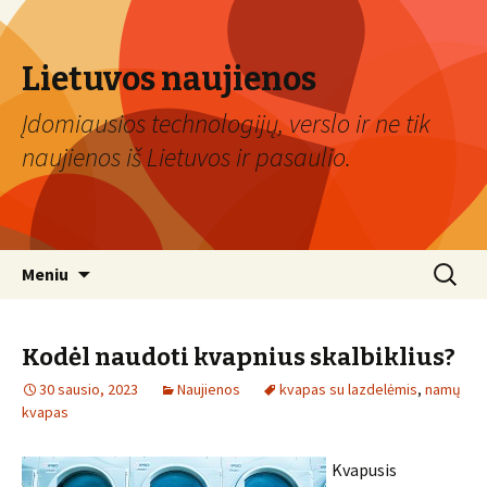
Lietuvos naujienos
Įdomiausios technologijų, verslo ir ne tik
naujienos iš Lietuvos ir pasaulio.
Eiti
Ieškoti:
Meniu
prie
turinio
Kodėl naudoti kvapnius skalbiklius?
30 sausio, 2023
Naujienos
kvapas su lazdelėmis
,
namų
kvapas
Kvapusis