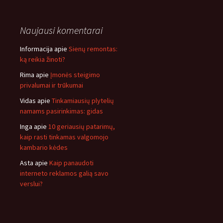
Naujausi komentarai
Informacija
apie
Sienų remontas:
ką reikia žinoti?
Rima
apie
Įmonės steigimo
privalumai ir trūkumai
Vidas
apie
Tinkamiausių plytelių
namams pasirinkimas: gidas
Inga
apie
10 geriausių patarimų,
kaip rasti tinkamas valgomojo
kambario kėdes
Asta
apie
Kaip panaudoti
interneto reklamos galią savo
verslui?