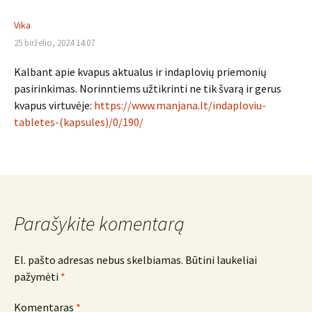
Vika
25 birželio, 2024 14:07
Kalbant apie kvapus aktualus ir indaplovių priemonių
pasirinkimas. Norinntiems užtikrinti ne tik švarą ir gerus
kvapus virtuvėje:
https://www.manjana.lt/indaploviu-
tabletes-(kapsules)/0/190/
Parašykite komentarą
El. pašto adresas nebus skelbiamas.
Būtini laukeliai
pažymėti
*
Komentaras
*