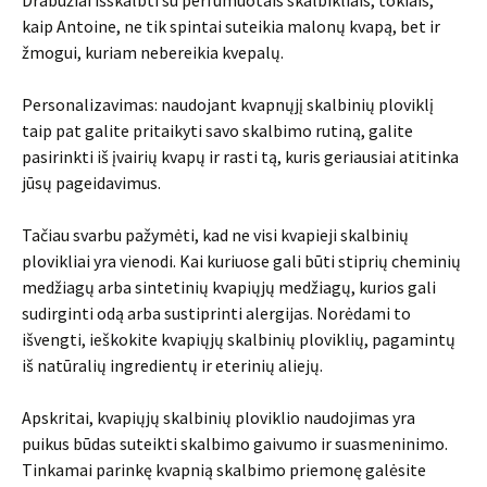
Drabužiai išskalbti su perfumuotais skalbikliais, tokiais,
kaip Antoine, ne tik spintai suteikia malonų kvapą, bet ir
žmogui, kuriam nebereikia kvepalų.
Personalizavimas: naudojant kvapnųjį skalbinių ploviklį
taip pat galite pritaikyti savo skalbimo rutiną, galite
pasirinkti iš įvairių kvapų ir rasti tą, kuris geriausiai atitinka
jūsų pageidavimus.
Tačiau svarbu pažymėti, kad ne visi kvapieji skalbinių
plovikliai yra vienodi. Kai kuriuose gali būti stiprių cheminių
medžiagų arba sintetinių kvapiųjų medžiagų, kurios gali
sudirginti odą arba sustiprinti alergijas. Norėdami to
išvengti, ieškokite kvapiųjų skalbinių ploviklių, pagamintų
iš natūralių ingredientų ir eterinių aliejų.
Apskritai, kvapiųjų skalbinių ploviklio naudojimas yra
puikus būdas suteikti skalbimo gaivumo ir suasmeninimo.
Tinkamai parinkę kvapnią skalbimo priemonę galėsite