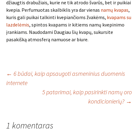
džiaugtis drabužiais, kurie ne tik atrodo švarūs, bet ir puikiai
kvepia. Perfumuotas skalbiklis yra dar vienas
namų kvapas
,
kuris gali puikai talkinti kvepiančioms žvakėms,
kvapams su
lazdelėmis
, spintos kvapams ir kitiems namų kvepinimo
įrankiams. Naudodami Daugiau šių kvapų, sukursite
pasakišką atmosferą namuose ar biure.
Įrašo
←
6 būdai, kaip apsaugoti asmeninius duomenis
internete
5 patarimai, kaip pasirinkti namų oro
navigacija
kondicionierių?
→
1 komentaras