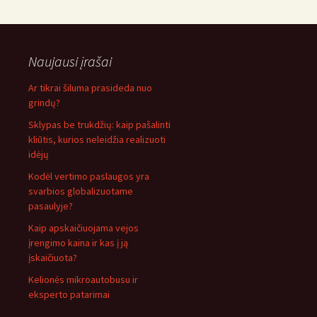
Naujausi įrašai
Ar tikrai šiluma prasideda nuo
grindų?
Sklypas be trukdžių: kaip pašalinti
kliūtis, kurios neleidžia realizuoti
idėjų
Kodėl vertimo paslaugos yra
svarbios globalizuotame
pasaulyje?
Kaip apskaičiuojama vejos
įrengimo kaina ir kas į ją
įskaičiuota?
Kelionės mikroautobusu ir
eksperto patarimai