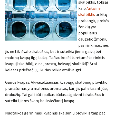
skalbiklis, toksai
kaip
Antoine
skalbiklis
ar kitų
prabangių prekės
ženklų yra
populiarus
daugelio žmonių
pasirinkimas, nes
jis ne tik išvalo drabužius, bet ir suteikia jiems gaivų bei
malonų kvapą ilgą laiką.. Tačiau kodėl turėtumėte rinktis
kvapųjį skalbiklį, o ne įprastą, bekvapį skalbiklį? Štai
keletas priežasčių, į kurias reikia atsižvelgti:
Gaivus kvapas: Akivaizdžiausias kvapiųjų skalbinių ploviklio
pranašumas yra malonus aromatas, kurį jis palieka ant jūsų
drabužių. Tai gali būti puikus būdas atgaivinti drabužius ir
suteikti jiems švarų bei kviečiantį kvapą.
Nuotaikos gerinimas: kvapnus skalbinių ploviklis taip pat