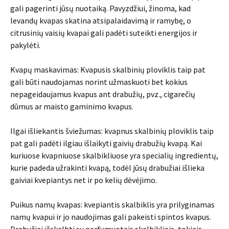
gali pagerinti jūsų nuotaiką. Pavyzdžiui, žinoma, kad
levandų kvapas skatina atsipalaidavimą ir ramybę, o
citrusinių vaisių kvapai gali padėti suteikti energijos ir
pakylėti.
Kvapų maskavimas: Kvapusis skalbinių ploviklis taip pat
gali būti naudojamas norint užmaskuoti bet kokius
nepageidaujamus kvapus ant drabužių, pvz., cigarečių
dūmus ar maisto gaminimo kvapus.
Ilgai išliekantis šviežumas: kvapnus skalbinių ploviklis taip
pat gali padėti ilgiau išlaikyti gaivių drabužių kvapą. Kai
kuriuose kvapniuose skalbikliuose yra specialių ingredientų,
kurie padeda užrakinti kvapą, todėl jūsų drabužiai išlieka
gaiviai kvepiantys net ir po kelių dėvėjimo.
Puikus namų kvapas: kvepiantis skalbiklis yra prilyginamas
namų kvapui ir jo naudojimas gali pakeisti spintos kvapus.