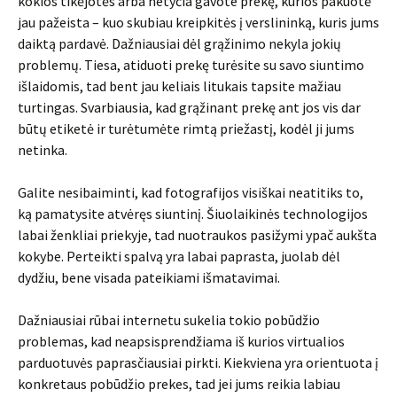
kokios tikėjotės arba netyčia gavote prekę, kurios pakuotė
jau pažeista – kuo skubiau kreipkitės į verslininką, kuris jums
daiktą pardavė. Dažniausiai dėl grąžinimo nekyla jokių
problemų. Tiesa, atiduoti prekę turėsite su savo siuntimo
išlaidomis, tad bent jau keliais litukais tapsite mažiau
turtingas. Svarbiausia, kad grąžinant prekę ant jos vis dar
būtų etiketė ir turėtumėte rimtą priežastį, kodėl ji jums
netinka.
Galite nesibaiminti, kad fotografijos visiškai neatitiks to,
ką pamatysite atvėręs siuntinį. Šiuolaikinės technologijos
labai ženkliai priekyje, tad nuotraukos pasižymi ypač aukšta
kokybe. Perteikti spalvą yra labai paprasta, juolab dėl
dydžiu, bene visada pateikiami išmatavimai.
Dažniausiai rūbai internetu sukelia tokio pobūdžio
problemas, kad neapsisprendžiama iš kurios virtualios
parduotuvės paprasčiausiai pirkti. Kiekviena yra orientuota į
konkretaus pobūdžio prekes, tad jei jums reikia labiau