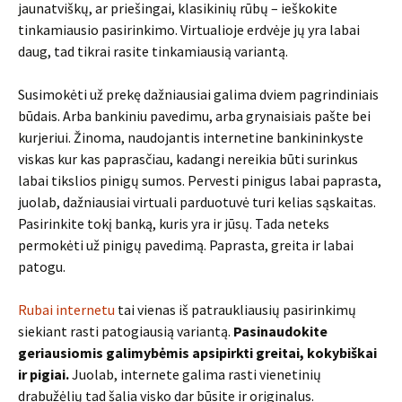
jaunatviškų, ar priešingai, klasikinių rūbų – ieškokite
tinkamiausio pasirinkimo. Virtualioje erdvėje jų yra labai
daug, tad tikrai rasite tinkamiausią variantą.
Susimokėti už prekę dažniausiai galima dviem pagrindiniais
būdais. Arba bankiniu pavedimu, arba grynaisiais pašte bei
kurjeriui. Žinoma, naudojantis internetine bankininkyste
viskas kur kas paprasčiau, kadangi nereikia būti surinkus
labai tikslios pinigų sumos. Pervesti pinigus labai paprasta,
juolab, dažniausiai virtuali parduotuvė turi kelias sąskaitas.
Pasirinkite tokį banką, kuris yra ir jūsų. Tada neteks
permokėti už pinigų pavedimą. Paprasta, greita ir labai
patogu.
Rubai internetu
tai vienas iš patraukliausių pasirinkimų
siekiant rasti patogiausią variantą.
Pasinaudokite
geriausiomis galimybėmis apsipirkti greitai, kokybiškai
ir pigiai.
Juolab, internete galima rasti vienetinių
drabužėlių tad šalia visko dar būsite ir originalus.