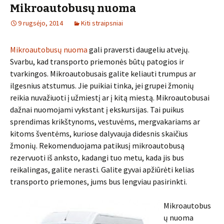
Mikroautobusų nuoma
9 rugsėjo, 2014
Kiti straipsniai
Mikroautobusų nuoma
gali praversti daugeliu atvejų.
Svarbu, kad transporto priemonės būtų patogios ir
tvarkingos. Mikroautobusais galite keliauti trumpus ar
ilgesnius atstumus. Jie puikiai tinka, jei grupei žmonių
reikia nuvažiuoti į užmiestį ar į kitą miestą. Mikroautobusai
dažnai nuomojami vykstant į ekskursijas. Tai puikus
sprendimas krikštynoms, vestuvėms, mergvakariams ar
kitoms šventėms, kuriose dalyvauja didesnis skaičius
žmonių. Rekomenduojama patikusį mikroautobusą
rezervuoti iš anksto, kadangi tuo metu, kada jis bus
reikalingas, galite nerasti. Galite gyvai apžiūrėti kelias
transporto priemones, jums bus lengviau pasirinkti.
Mikroautobus
ų nuoma