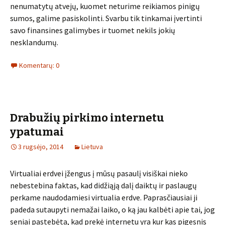
nenumatytų atvejų, kuomet neturime reikiamos pinigų
sumos, galime pasiskolinti. Svarbu tik tinkamai įvertinti
savo finansines galimybes ir tuomet nekils jokių
nesklandumų.
Komentarų: 0
Drabužių pirkimo internetu
ypatumai
3 rugsėjo, 2014
Lietuva
Virtualiai erdvei įžengus į mūsų pasaulį visiškai nieko
nebestebina faktas, kad didžiąją dalį daiktų ir paslaugų
perkame naudodamiesi virtualia erdve. Paprasčiausiai ji
padeda sutaupyti nemažai laiko, o ką jau kalbėti apie tai, jog
seniai pastebėta, kad prekė internetu yra kur kas pigesnis