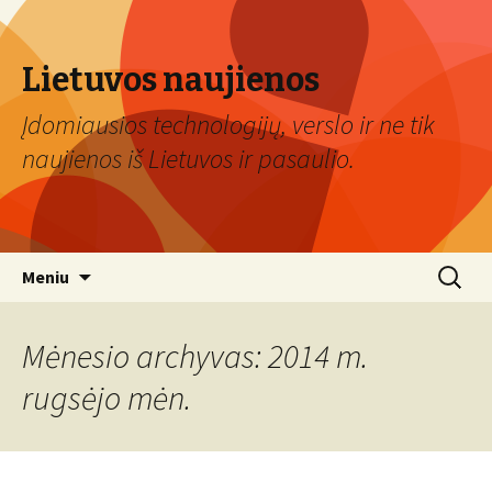
Lietuvos naujienos
Įdomiausios technologijų, verslo ir ne tik
naujienos iš Lietuvos ir pasaulio.
Eiti
Ieškoti:
Meniu
prie
turinio
Mėnesio archyvas: 2014 m.
rugsėjo mėn.