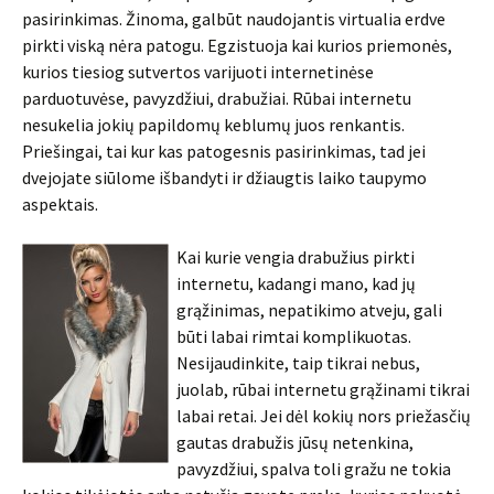
pasirinkimas. Žinoma, galbūt naudojantis virtualia erdve
pirkti viską nėra patogu. Egzistuoja kai kurios priemonės,
kurios tiesiog sutvertos varijuoti internetinėse
parduotuvėse, pavyzdžiui, drabužiai. Rūbai internetu
nesukelia jokių papildomų keblumų juos renkantis.
Priešingai, tai kur kas patogesnis pasirinkimas, tad jei
dvejojate siūlome išbandyti ir džiaugtis laiko taupymo
aspektais.
Kai kurie vengia drabužius pirkti
internetu, kadangi mano, kad jų
grąžinimas, nepatikimo atveju, gali
būti labai rimtai komplikuotas.
Nesijaudinkite, taip tikrai nebus,
juolab, rūbai internetu grąžinami tikrai
labai retai. Jei dėl kokių nors priežasčių
gautas drabužis jūsų netenkina,
pavyzdžiui, spalva toli gražu ne tokia