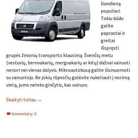
šiandieną
populiari.
Tokiu būdu
galite
paprastai ir
greitai
išspręsti
grupės žmonių transporto klausimą. Švenčių metu
(vestuvių, bernvakarių, mergvakarių ar kitų) dažnai vairuoti
nenori nei vienas dalyvis. Mikroautobusą galite išsinuomoti
su vairuotoju. Be jokių rūpesčių galėsite nukeliauti į norimą
vietą, jums neteks ginčytis, kas vairuos.
Skaityti toliau
→
Komentarų: 0