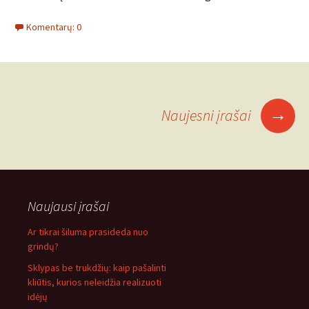
Komentarų: 0
Įrašo
→
Naujesni įrašai
navigacija
Naujausi įrašai
Ar tikrai šiluma prasideda nuo
grindų?
Sklypas be trukdžių: kaip pašalinti
kliūtis, kurios neleidžia realizuoti
idėjų