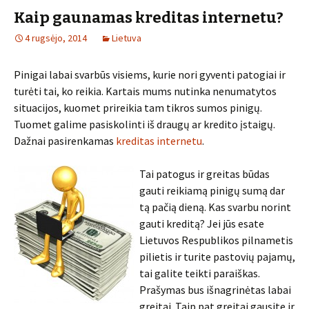
Kaip gaunamas kreditas internetu?
4 rugsėjo, 2014
Lietuva
Pinigai labai svarbūs visiems, kurie nori gyventi patogiai ir
turėti tai, ko reikia. Kartais mums nutinka nenumatytos
situacijos, kuomet prireikia tam tikros sumos pinigų.
Tuomet galime pasiskolinti iš draugų ar kredito įstaigų.
Dažnai pasirenkamas
kreditas internetu
.
Tai patogus ir greitas būdas
gauti reikiamą pinigų sumą dar
tą pačią dieną. Kas svarbu norint
gauti kreditą? Jei jūs esate
Lietuvos Respublikos pilnametis
pilietis ir turite pastovių pajamų,
tai galite teikti paraiškas.
Prašymas bus išnagrinėtas labai
greitai. Taip pat greitai gausite ir