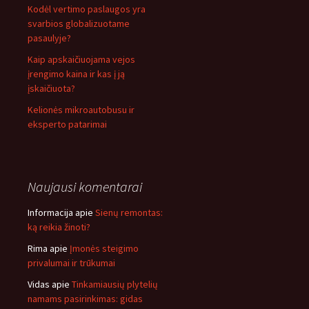
Kodėl vertimo paslaugos yra
svarbios globalizuotame
pasaulyje?
Kaip apskaičiuojama vejos
įrengimo kaina ir kas į ją
įskaičiuota?
Kelionės mikroautobusu ir
eksperto patarimai
Naujausi komentarai
Informacija
apie
Sienų remontas:
ką reikia žinoti?
Rima
apie
Įmonės steigimo
privalumai ir trūkumai
Vidas
apie
Tinkamiausių plytelių
namams pasirinkimas: gidas