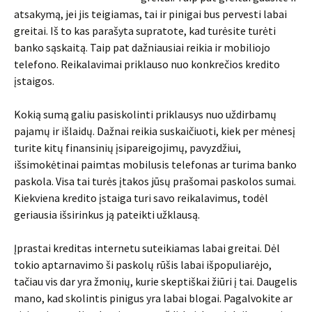
atsakymą, jei jis teigiamas, tai ir pinigai bus pervesti labai
greitai. Iš to kas parašyta supratote, kad turėsite turėti
banko sąskaitą. Taip pat dažniausiai reikia ir mobiliojo
telefono. Reikalavimai priklauso nuo konkrečios kredito
įstaigos.
Kokią sumą galiu pasiskolinti priklausys nuo uždirbamų
pajamų ir išlaidų. Dažnai reikia suskaičiuoti, kiek per mėnesį
turite kitų finansinių įsipareigojimų, pavyzdžiui,
išsimokėtinai paimtas mobilusis telefonas ar turima banko
paskola. Visa tai turės įtakos jūsų prašomai paskolos sumai.
Kiekviena kredito įstaiga turi savo reikalavimus, todėl
geriausia išsirinkus ją pateikti užklausą.
Įprastai kreditas internetu suteikiamas labai greitai. Dėl
tokio aptarnavimo ši paskolų rūšis labai išpopuliarėjo,
tačiau vis dar yra žmonių, kurie skeptiškai žiūri į tai. Daugelis
mano, kad skolintis pinigus yra labai blogai. Pagalvokite ar