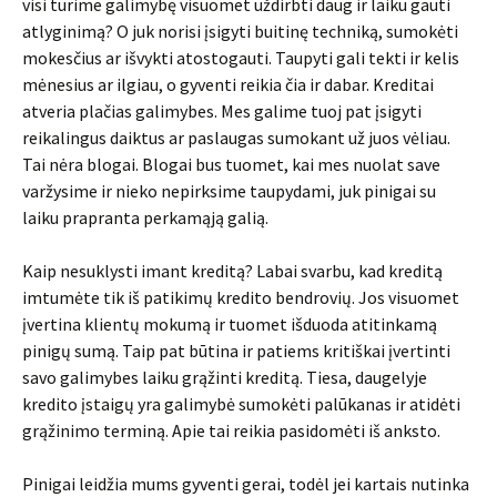
visi turime galimybę visuomet uždirbti daug ir laiku gauti
atlyginimą? O juk norisi įsigyti buitinę techniką, sumokėti
mokesčius ar išvykti atostogauti. Taupyti gali tekti ir kelis
mėnesius ar ilgiau, o gyventi reikia čia ir dabar. Kreditai
atveria plačias galimybes. Mes galime tuoj pat įsigyti
reikalingus daiktus ar paslaugas sumokant už juos vėliau.
Tai nėra blogai. Blogai bus tuomet, kai mes nuolat save
varžysime ir nieko nepirksime taupydami, juk pinigai su
laiku prapranta perkamąją galią.
Kaip nesuklysti imant kreditą? Labai svarbu, kad kreditą
imtumėte tik iš patikimų kredito bendrovių. Jos visuomet
įvertina klientų mokumą ir tuomet išduoda atitinkamą
pinigų sumą. Taip pat būtina ir patiems kritiškai įvertinti
savo galimybes laiku grąžinti kreditą. Tiesa, daugelyje
kredito įstaigų yra galimybė sumokėti palūkanas ir atidėti
grąžinimo terminą. Apie tai reikia pasidomėti iš anksto.
Pinigai leidžia mums gyventi gerai, todėl jei kartais nutinka