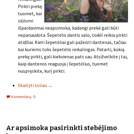
Pirkti prekę
tuomet, kai
siūlomi
išpardavimai neapsimoka, kadangi prekė gali būti
nepanaudota. Šepetėlis dantis valo, todėl reikia pirkti
atidžiai. Kieti šepetėliai gali pažeisti dantenas, tačiau
kai kuriems toks šepetėlis reikalingas. Patarti, kokią
prekę pirkti, gali kiekvienas pats sau. Atsižvelkite į tai,
kaip dantenos reaguoja į šepetėlius, tuomet
nuspręskite, kurį pirkti.
Skaityti toliau
→
Komentarų: 0
Ar apsimoka pasirinkti stebėjimo