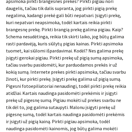
apsimoka pirkti brangesnes prekes? Pirkti pigiau nori
daugelis, tačiau tik dalis supranta, jog pirkti pigią prekę
negalima, kadangi prekė gali būti nepatvari. Įsigyti prekę,
kuri nepatvari neapsimoka, todėl kartais reikia pirkti
brangesnę prekę. Pirkti brangią prekę galima pigiau. Kaip?
Schema nesudėtinga, reikia tik skirti laiko, jog būtų galima
rasti pardavėją, kuris siūlytų pigias kainas. Pirkti apsimoka
tuomet, kai siūlomi išpardavimai. Kodėl? Nes galima prekę
įsigyti gerokai pigiau. Pirkti prekę už pigią sumą apsimoka,
tačiau svarbu pasidomėti, kur parduodamos prekės ir už
kokią sumą. Internete prekes pirkti apsimoka, tačiau svarbu
žinoti, kur pirkti prekę. Įsigyti prekę galima už pigią sumą.
Pigesni fotoepiliatoriai nenaudingi, todėl pirkti prekę reikia
atidžiai. Kartais naudinga pasidomėti prekėmis ir įsigyti
prekę už pigesnę sumą. Pigiau mokėti už prekes svarbu ne
tik dėl to, jog galima sutaupyti. Malonu įsigyti prekę už
pigesnę sumą, todėl kartais naudinga pasidomėti prekėmis
ir įsigyti už pigią kainą. Pirkti pigiau apsimoka, todėl
naudinga pasidomėti kainomis, jog būtų galima mokėti