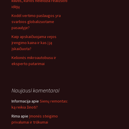
kliūtis, kurios neleidžia realizuoti
idėjų
Kodėl vertimo paslaugos yra
svarbios globalizuotame
pasaulyje?
Kaip apskaičiuojama vejos
įrengimo kaina ir kas į ją
įskaičiuota?
Kelionės mikroautobusu ir
eksperto patarimai
Naujausi komentarai
Informacija
apie
Sienų remontas:
ką reikia žinoti?
Rima
apie
Įmonės steigimo
privalumai ir trūkumai