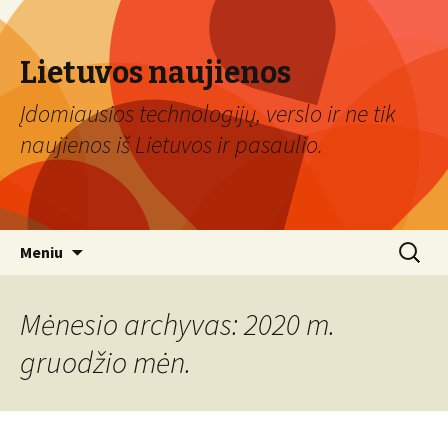
Lietuvos naujienos
Įdomiausios technologijų, verslo ir ne tik
naujienos iš Lietuvos ir pasaulio.
Eiti
Ieškoti:
Meniu
prie
turinio
Mėnesio archyvas: 2020 m.
gruodžio mėn.