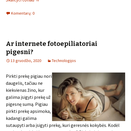
Komentarų: 0
Ar internete fotoepiliatoriai
pigesni?
13 gruodžio, 2020
Technologijos
Pirkti prekę pigiau nori
daugelis, tačiau ne
kiekvienas žino, kur
galima įsigyti prekę už
pigesnę sumą. Pigiau
pirkti prekę apsimoka,
kadangi galima
sutaupyti arba įsigyti prekę, kuri geresnės kokybės. Kodėl