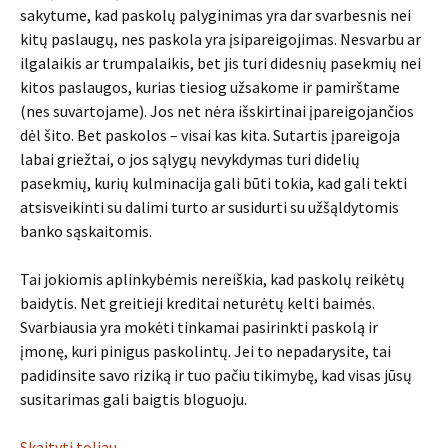
sakytume, kad paskolų palyginimas yra dar svarbesnis nei
kitų paslaugų, nes paskola yra įsipareigojimas. Nesvarbu ar
ilgalaikis ar trumpalaikis, bet jis turi didesnių pasekmių nei
kitos paslaugos, kurias tiesiog užsakome ir pamirštame
(nes suvartojame). Jos net nėra išskirtinai įpareigojančios
dėl šito. Bet paskolos – visai kas kita. Sutartis įpareigoja
labai griežtai, o jos sąlygų nevykdymas turi didelių
pasekmių, kurių kulminacija gali būti tokia, kad gali tekti
atsisveikinti su dalimi turto ar susidurti su užšąldytomis
banko sąskaitomis.
Tai jokiomis aplinkybėmis nereiškia, kad paskolų reikėtų
baidytis. Net greitieji kreditai neturėtų kelti baimės.
Svarbiausia yra mokėti tinkamai pasirinkti paskolą ir
įmonę, kuri pinigus paskolintų. Jei to nepadarysite, tai
padidinsite savo riziką ir tuo pačiu tikimybę, kad visas jūsų
susitarimas gali baigtis bloguoju.
Skaityti toliau
→