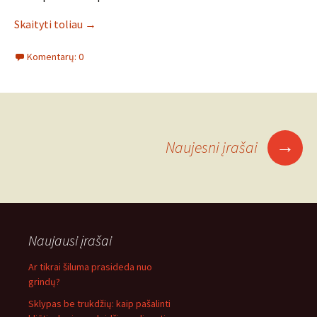
Skaityti toliau
→
Komentarų: 0
Įrašo
→
Naujesni įrašai
navigacija
Naujausi įrašai
Ar tikrai šiluma prasideda nuo
grindų?
Sklypas be trukdžių: kaip pašalinti