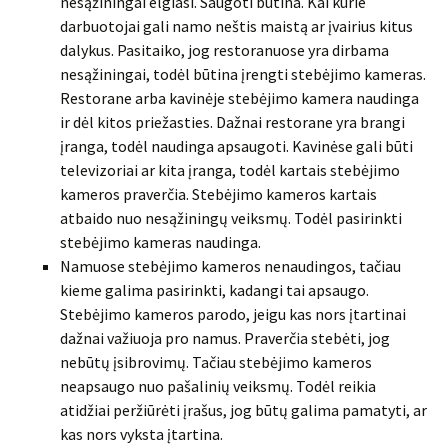
nesąžiningai elgiasi. Saugoti būtina. Kai kurie
darbuotojai gali namo neštis maistą ar įvairius kitus
dalykus. Pasitaiko, jog restoranuose yra dirbama
nesąžiningai, todėl būtina įrengti stebėjimo kameras.
Restorane arba kavinėje stebėjimo kamera naudinga
ir dėl kitos priežasties. Dažnai restorane yra brangi
įranga, todėl naudinga apsaugoti. Kavinėse gali būti
televizoriai ar kita įranga, todėl kartais stebėjimo
kameros praverčia. Stebėjimo kameros kartais
atbaido nuo nesąžiningų veiksmų. Todėl pasirinkti
stebėjimo kameras naudinga.
Namuose stebėjimo kameros nenaudingos, tačiau
kieme galima pasirinkti, kadangi tai apsaugo.
Stebėjimo kameros parodo, jeigu kas nors įtartinai
dažnai važiuoja pro namus. Praverčia stebėti, jog
nebūtų įsibrovimų. Tačiau stebėjimo kameros
neapsaugo nuo pašalinių veiksmų. Todėl reikia
atidžiai peržiūrėti įrašus, jog būtų galima pamatyti, ar
kas nors vyksta įtartina.