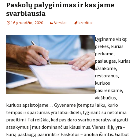
Paskolų palyginimas ir kas jame
svarbiausia
16 gruodžio, 2020
Verslas
kreditai
Lyginame viską:
prekes, kurias
perkame,
paslaugas, kurias
užsakome,
restoranus,
kuriuos
pasirenkame,
viešbučius,
kuriuos apsistojame… Gyvename įtemptu laiku, kurio
tempas ir spartumas yra labai dideli, lyginant su netolima
praeitimi. Tai reiškia, kad pasidaro svarbu operatyviai gauti
atsakymus į mus dominančius klausimus. Vienas iš jų yra –
kurią paslaugą pasirinkti? Paskolos – anokia išimtis. Galbūt