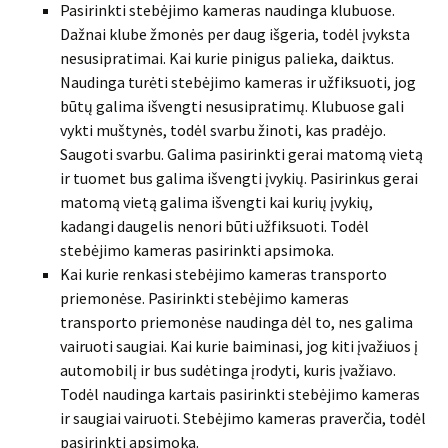
Pasirinkti stebėjimo kameras naudinga klubuose.
Dažnai klube žmonės per daug išgeria, todėl įvyksta
nesusipratimai. Kai kurie pinigus palieka, daiktus.
Naudinga turėti stebėjimo kameras ir užfiksuoti, jog
būtų galima išvengti nesusipratimų. Klubuose gali
vykti muštynės, todėl svarbu žinoti, kas pradėjo.
Saugoti svarbu. Galima pasirinkti gerai matomą vietą
ir tuomet bus galima išvengti įvykių. Pasirinkus gerai
matomą vietą galima išvengti kai kurių įvykių,
kadangi daugelis nenori būti užfiksuoti. Todėl
stebėjimo kameras pasirinkti apsimoka.
Kai kurie renkasi stebėjimo kameras transporto
priemonėse. Pasirinkti stebėjimo kameras
transporto priemonėse naudinga dėl to, nes galima
vairuoti saugiai. Kai kurie baiminasi, jog kiti įvažiuos į
automobilį ir bus sudėtinga įrodyti, kuris įvažiavo.
Todėl naudinga kartais pasirinkti stebėjimo kameras
ir saugiai vairuoti. Stebėjimo kameras praverčia, todėl
pasirinkti apsimoka.