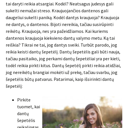
tai daryti reikia atsargiai. Kodėl? Neatsagus judesys gali
sukelti nemažai streso. Kraujuojančios dantenos gali
daugeliui sukelti paniką. Kodėl dantys kraujuoja? Kraujuoja
ne dantys, o dantenos. Bijoti nereikia, tačiau susirūpinti
reikėtų. Kraujuoja, nes yra pažeidžiamos. Kai kuriems
dantenos kraujuoja kiekvieno dantų valymo metu. Ką tai
reiškia? Tikrai ne tai, jog dantys sveiki. Turbūt parodo, jog
reikia keisti dantų šepetėlį. Dantų šepetėlis gali būti nauja,
tačiau pasitaiko, jog perkami dantų šepetėliai yra per kieti,
todėl reikia pirkti kitus. Dantų šepetėlį pirkti reikia atidžiai,
jog nereikėtų brangiai mokėti už prekę, tačiau svarbu, jog
šepetėlis būtų patvarus. Patarimai, kaip išsirinkti dantų
šepetėlį:
Pirkite
tuomet, kai
dantų
šepetėlis
reikalingas.