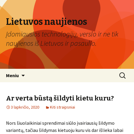
Lietuvos naujienos
Įdomiausios technologijų, verslo ir ne tik
naujienos iš Lietuvos ir pasaulio.
Eiti
Ieškoti:
Meniu
prie
turinio
Ar verta būstą šildyti kietu kuru?
3 lapkričio, 2020
Kiti straipsniai
Nors šiuolaikiniai sprendimai siūlo įvairiausių šildymo
variantų, tačiau šildymas kietuoju kuru vis dar išlieka labai