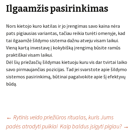
Ilgaamžis pasirinkimas
Nors kietojo kuro katilas ir jo įrengimas savo kaina nėra
pats pigiausias variantas, tačiau reikia turėti omenyje, kad
tai ilgaamžė šildymo sistema dažnu atveju visam laikui.
Vieną kartą investavę į kokybišką įrengimą būsite ramūs
praktiškai visam laikui.
Dėl šių priežasčių šildymas kietuoju kuru vis dar tvirtai laiko
savo pirmaujančias pozicijas. Tad jei svarstote apie šildymo
sistemos pasirinkimą, būtinai pagalvokite apie šį efektyvų
būdą.
Įrašo
←
Rytinis veido priežiūros ritualas, kuris Jums
padės atrodyti puikiai
Kaip baldus įsigyti pigiau?
→