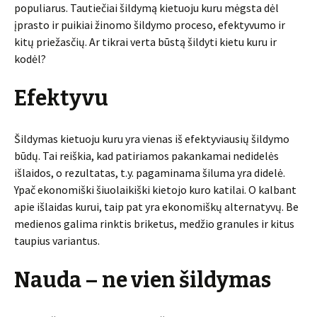
populiarus. Tautiečiai šildymą kietuoju kuru mėgsta dėl
įprasto ir puikiai žinomo šildymo proceso, efektyvumo ir
kitų priežasčių. Ar tikrai verta būstą šildyti kietu kuru ir
kodėl?
Efektyvu
Šildymas kietuoju kuru yra vienas iš efektyviausių šildymo
būdų. Tai reiškia, kad patiriamos pakankamai nedidelės
išlaidos, o rezultatas, t.y. pagaminama šiluma yra didelė.
Ypač ekonomiški šiuolaikiški kietojo kuro katilai. O kalbant
apie išlaidas kurui, taip pat yra ekonomiškų alternatyvų. Be
medienos galima rinktis briketus, medžio granules ir kitus
taupius variantus.
Nauda – ne vien šildymas