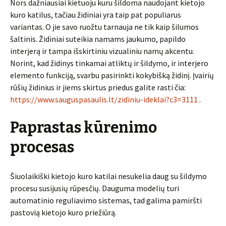
Nors dažniausiai kietuoju kuru šildoma naudojant kietojo
kuro katilus, tačiau židiniai yra taip pat populiarus
variantas. O jie savo ruožtu tarnauja ne tik kaip šilumos
šaltinis. Židiniai suteikia namams jaukumo, papildo
interjerą ir tampa išskirtiniu vizualiniu namų akcentu.
Norint, kad židinys tinkamai atliktų ir šildymo, ir interjero
elemento funkciją, svarbu pasirinkti kokybišką židinį. Įvairių
rūšių židinius ir jiems skirtus priedus galite rasti čia:
https://www.sauguspasaulis.lt/zidiniu-ideklai?c3=3111
.
Paprastas kūrenimo
procesas
Šiuolaikiški kietojo kuro katilai nesukelia daug su šildymo
procesu susijusių rūpesčių. Dauguma modelių turi
automatinio reguliavimo sistemas, tad galima pamiršti
pastovią kietojo kuro priežiūrą.