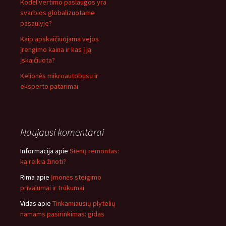
Kodėl vertimo paslaugos yra
svarbios globalizuotame
pasaulyje?
Kaip apskaičiuojama vejos
įrengimo kaina ir kas į ją
įskaičiuota?
Kelionės mikroautobusu ir
eksperto patarimai
Naujausi komentarai
Informacija
apie
Sienų remontas:
ką reikia žinoti?
Rima
apie
Įmonės steigimo
privalumai ir trūkumai
Vidas
apie
Tinkamiausių plytelių
namams pasirinkimas: gidas