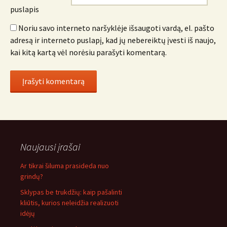
puslapis
Noriu savo interneto naršyklėje išsaugoti vardą, el. pašto
adresą ir interneto puslapį, kad jų nebereiktų įvesti iš naujo,
kai kitą kartą vėl norėsiu parašyti komentarą.
Naujausi įrašai
Ar tikrai šiluma prasideda nuo
grindų?
Sklypas be trukdžių: kaip pašalinti
kliūtis, kurios neleidžia realizuoti
idėjų