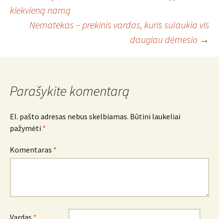
Įrašo
kiekvieną namą
Nematekas – prekinis vardas, kuris sulaukia vis
navigacija
daugiau dėmesio
→
Parašykite komentarą
El. pašto adresas nebus skelbiamas.
Būtini laukeliai
pažymėti
*
Komentaras
*
Vardas
*