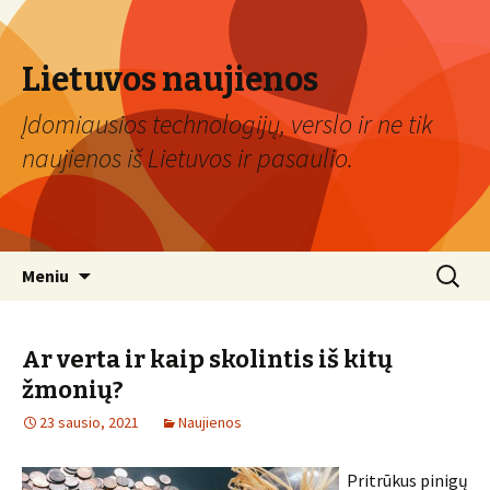
Lietuvos naujienos
Įdomiausios technologijų, verslo ir ne tik
naujienos iš Lietuvos ir pasaulio.
Eiti
Ieškoti:
Meniu
prie
turinio
Ar verta ir kaip skolintis iš kitų
žmonių?
23 sausio, 2021
Naujienos
Pritrūkus pinigų