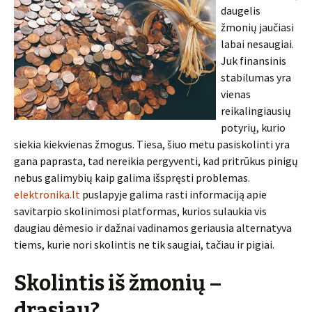
daugelis
žmonių jaučiasi
labai nesaugiai.
Juk finansinis
stabilumas yra
vienas
reikalingiausių
potyrių, kurio
siekia kiekvienas žmogus. Tiesa, šiuo metu pasiskolinti yra
gana paprasta, tad nereikia pergyventi, kad pritrūkus pinigų
nebus galimybių kaip galima išspręsti problemas.
elektronika.lt
puslapyje galima rasti informaciją apie
savitarpio skolinimosi platformas, kurios sulaukia vis
daugiau dėmesio ir dažnai vadinamos geriausia alternatyva
tiems, kurie nori skolintis ne tik saugiai, tačiau ir pigiai.
Skolintis iš žmonių –
drąsiau?