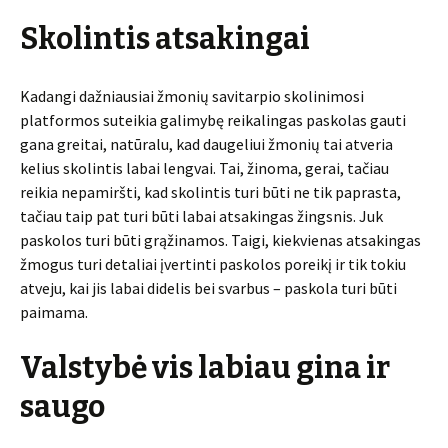
Skolintis atsakingai
Kadangi dažniausiai žmonių savitarpio skolinimosi
platformos suteikia galimybę reikalingas paskolas gauti
gana greitai, natūralu, kad daugeliui žmonių tai atveria
kelius skolintis labai lengvai. Tai, žinoma, gerai, tačiau
reikia nepamiršti, kad skolintis turi būti ne tik paprasta,
tačiau taip pat turi būti labai atsakingas žingsnis. Juk
paskolos turi būti grąžinamos. Taigi, kiekvienas atsakingas
žmogus turi detaliai įvertinti paskolos poreikį ir tik tokiu
atveju, kai jis labai didelis bei svarbus – paskola turi būti
paimama.
Valstybė vis labiau gina ir
saugo