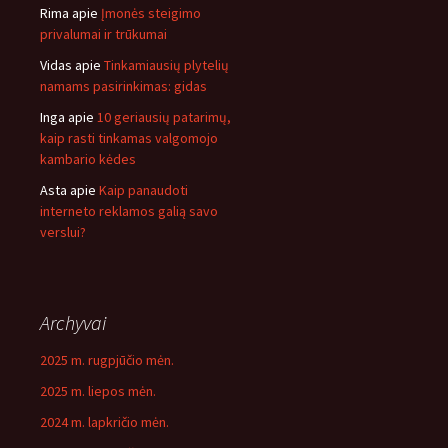
Rima
apie
Įmonės steigimo
privalumai ir trūkumai
Vidas
apie
Tinkamiausių plytelių
namams pasirinkimas: gidas
Inga
apie
10 geriausių patarimų,
kaip rasti tinkamas valgomojo
kambario kėdes
Asta
apie
Kaip panaudoti
interneto reklamos galią savo
verslui?
Archyvai
2025 m. rugpjūčio mėn.
2025 m. liepos mėn.
2024 m. lapkričio mėn.