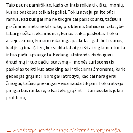
Taip pat nepamirškite, kad skolintis reikia tik iš tų įmonių,
kurios paskolas teikia legaliai. Tokiu atveju galite būti
ramus, kad bus galima ne tik greitai pasiskolinti, tačiau ir
grąžinimo metu nekils jokių problemų. Galiausiai valstybė
labai griežtai seka įmones, kurios teikia paskolas. Tokiu
atveju asmuo, kuriam reikalinga paskola – gali būti ramus,
kad jis ją ima iš ten, kur veikla labai griežtai reglamentuota
ir tuo pačiu apsaugota. Kadangi atsiranda vis daugiau
draudimų ir tuo pačiu įstatymų – įmonės turi stengtis
paskolas teikti kuo atsakingiau ir tik tiems žmonėms, kurie
gebės jas grąžinti. Nors gali atrodyti, kad tai nėra gerai
žmogui, tačiau priešingai – visa nauda tik jam. Tokiu atveju
pinigai bus rankose, o kai teks grąžinti – tai nesukels jokių
problemų.
←
Priežastys, kodėl saulės elektrinė turėtų puošni