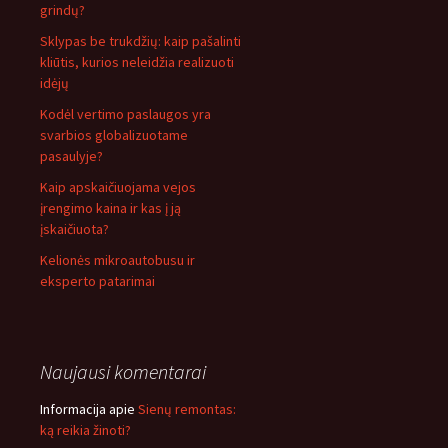
grindų?
Sklypas be trukdžių: kaip pašalinti
kliūtis, kurios neleidžia realizuoti
idėjų
Kodėl vertimo paslaugos yra
svarbios globalizuotame
pasaulyje?
Kaip apskaičiuojama vejos
įrengimo kaina ir kas į ją
įskaičiuota?
Kelionės mikroautobusu ir
eksperto patarimai
Naujausi komentarai
Informacija
apie
Sienų remontas:
ką reikia žinoti?