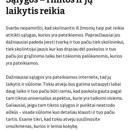
laikytis reikia
Svarbu nepamiršti, kad skolinantis iš žmonių taip pat reikia
atitikti sąlygas, kurios yra pateikiamos. Paprasčiausiai jos
dažniausiai padeda įvesti tvarką ir tuo pačiu tiek skolininkui,
tiek skolintojui jausis kur kas drąsiau dėl paskolos ir tuo
pačiu jos grąžinimo laiku bei tokiomis palūkanomis, kurios
yra pateikiamos.
Dažniausiai sąlygos yra pateikiamos internete, tad jų
laikytis ir siūlome. Tokiu atveju bus galima sutaupyti labai
daug laiko ir tuo pačiu būti ramiu, kad paskola gauta pagal
tam tikrus universalius aspektus, kurie yra taikomi visiems.
Galiausiai, jeigu tam tikros sąlygos ir punktai neatrodo
aiškūs – visada siūlome kuo detaliau klausti ir tuo pačiu
tartis. Esame tikri, kad tokiu atveju susižinosite
smulkmenas, kurios ir lemia kokybę.