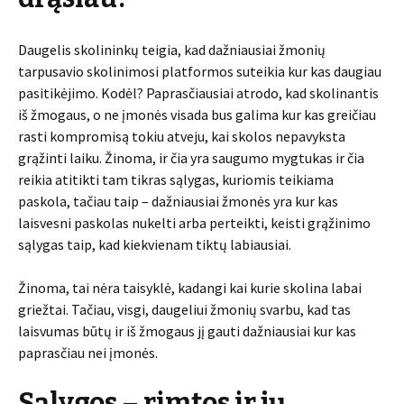
Daugelis skolininkų teigia, kad dažniausiai žmonių
tarpusavio skolinimosi platformos suteikia kur kas daugiau
pasitikėjimo. Kodėl? Paprasčiausiai atrodo, kad skolinantis
iš žmogaus, o ne įmonės visada bus galima kur kas greičiau
rasti kompromisą tokiu atveju, kai skolos nepavyksta
grąžinti laiku. Žinoma, ir čia yra saugumo mygtukas ir čia
reikia atitikti tam tikras sąlygas, kuriomis teikiama
paskola, tačiau taip – dažniausiai žmonės yra kur kas
laisvesni paskolas nukelti arba perteikti, keisti grąžinimo
sąlygas taip, kad kiekvienam tiktų labiausiai.
Žinoma, tai nėra taisyklė, kadangi kai kurie skolina labai
griežtai. Tačiau, visgi, daugeliui žmonių svarbu, kad tas
laisvumas būtų ir iš žmogaus jį gauti dažniausiai kur kas
paprasčiau nei įmonės.
Sąlygos – rimtos ir jų