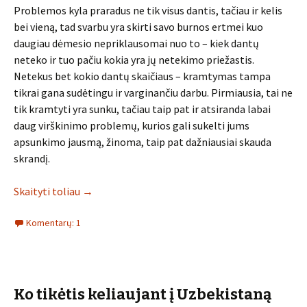
Problemos kyla praradus ne tik visus dantis, tačiau ir kelis
bei vieną, tad svarbu yra skirti savo burnos ertmei kuo
daugiau dėmesio nepriklausomai nuo to – kiek dantų
neteko ir tuo pačiu kokia yra jų netekimo priežastis.
Netekus bet kokio dantų skaičiaus – kramtymas tampa
tikrai gana sudėtingu ir varginančiu darbu. Pirmiausia, tai ne
tik kramtyti yra sunku, tačiau taip pat ir atsiranda labai
daug virškinimo problemų, kurios gali sukelti jums
apsunkimo jausmą, žinoma, taip pat dažniausiai skauda
skrandį.
Skaityti toliau
→
Komentarų: 1
Ko tikėtis keliaujant į Uzbekistaną