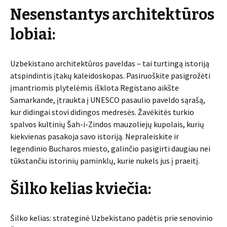
Nesenstantys architektūros
lobiai:
Uzbekistano architektūros paveldas – tai turtingą istoriją
atspindintis įtakų kaleidoskopas. Pasiruoškite pasigrožėti
įmantriomis plytelėmis išklota Registano aikšte
Samarkande, įtraukta į UNESCO pasaulio paveldo sąrašą,
kur didingai stovi didingos medresės. Žavėkitės turkio
spalvos kultinių Šah-i-Zindos mauzoliejų kupolais, kurių
kiekvienas pasakoja savo istoriją. Nepraleiskite ir
legendinio Bucharos miesto, galinčio pasigirti daugiau nei
tūkstančiu istorinių paminklų, kurie nukels jus į praeitį.
Šilko kelias kviečia:
Šilko kelias: strateginė Uzbekistano padėtis prie senovinio