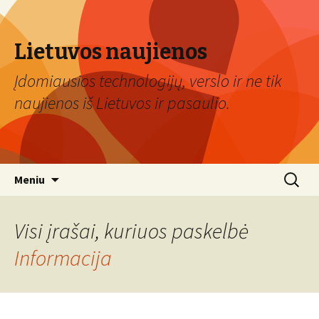
Lietuvos naujienos
Įdomiausios technologijų, verslo ir ne tik
naujienos iš Lietuvos ir pasaulio.
Eiti
Ieškoti:
Meniu
prie
turinio
Visi įrašai, kuriuos paskelbė
Informacija