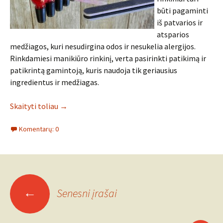
būti pagaminti
iš patvarios ir
atsparios
medžiagos, kuri nesudirgina odos ir nesukelia alergijos.
Rinkdamiesi manikiūro rinkinį, verta pasirinkti patikimą ir
patikrintą gamintoją, kuris naudoja tik geriausius
ingredientus ir medžiagas.
Skaityti toliau
→
Komentarų: 0
Įrašo
←
Senesni įrašai
navigacija