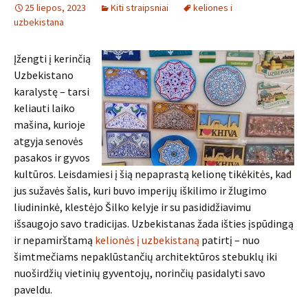
25 liepos, 2023
Kiti straipsniai
keliones i
uzbekistana
Įžengti į kerinčią
Uzbekistano
karalystę – tarsi
keliauti laiko
mašina, kurioje
atgyja senovės
pasakos ir gyvos
kultūros. Leisdamiesi į šią nepaprastą kelionę tikėkitės, kad
jus sužavės šalis, kuri buvo imperijų iškilimo ir žlugimo
liudininkė, klestėjo Šilko kelyje ir su pasididžiavimu
išsaugojo savo tradicijas. Uzbekistanas žada išties įspūdingą
ir nepamirštamą
kelionės į uzbekistaną
patirtį – nuo
šimtmečiams nepaklūstančių architektūros stebuklų iki
nuoširdžių vietinių gyventojų, norinčių pasidalyti savo
paveldu.