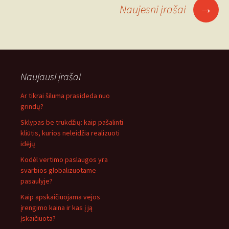
→
Naujesni įrašai
Naujausi įrašai
Ar tikrai šiluma prasideda nuo
grindų?
Sklypas be trukdžių: kaip pašalinti
kliūtis, kurios neleidžia realizuoti
idėjų
Kodėl vertimo paslaugos yra
svarbios globalizuotame
pasaulyje?
Kaip apskaičiuojama vejos
įrengimo kaina ir kas į ją
įskaičiuota?