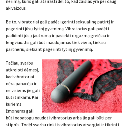
nerimą, kuris gali atsirasti dėl to, kad žaislas yra per daug
akivaizdus.
Be to, vibratoriai gali padėti gerinti seksualinę patirtį ir
pagerinti jūsų lytinį gyvenimą. Vibratorius gali padėti
padidinti jūsų jautrumą ir pasiekti orgazmą greičiau ir
lengviau. Jis gali būti naudojamas tiek viena, tiek su
partneriu, siekiant pagerinti lytinį gyvenimą.
Tačiau, svarbu
atkreipti dėmesį,
kad vibratoriai
nėra panacėja ir
ne visiems jie gali
būti tinkami. Kai
kuriems
žmonėms gali
būti nepatogu naudoti vibratorius arba jie gali būti per
stiprūs. Todėl svarbu rinktis vibratorius atsargiai ir tikrinti