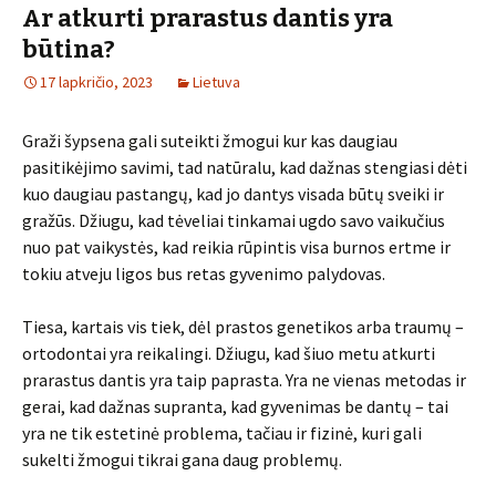
Ar atkurti prarastus dantis yra
būtina?
17 lapkričio, 2023
Lietuva
Graži šypsena gali suteikti žmogui kur kas daugiau
pasitikėjimo savimi, tad natūralu, kad dažnas stengiasi dėti
kuo daugiau pastangų, kad jo dantys visada būtų sveiki ir
gražūs. Džiugu, kad tėveliai tinkamai ugdo savo vaikučius
nuo pat vaikystės, kad reikia rūpintis visa burnos ertme ir
tokiu atveju ligos bus retas gyvenimo palydovas.
Tiesa, kartais vis tiek, dėl prastos genetikos arba traumų –
ortodontai yra reikalingi. Džiugu, kad šiuo metu atkurti
prarastus dantis yra taip paprasta. Yra ne vienas metodas ir
gerai, kad dažnas supranta, kad gyvenimas be dantų – tai
yra ne tik estetinė problema, tačiau ir fizinė, kuri gali
sukelti žmogui tikrai gana daug problemų.