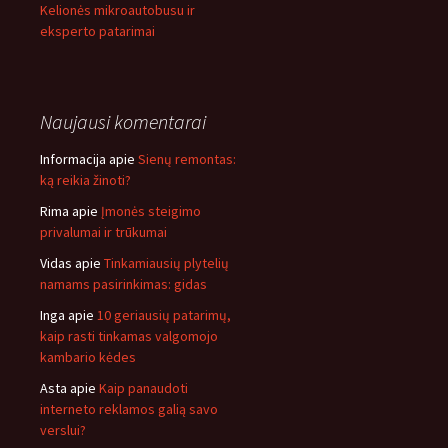
Kelionės mikroautobusu ir
eksperto patarimai
Naujausi komentarai
Informacija
apie
Sienų remontas:
ką reikia žinoti?
Rima
apie
Įmonės steigimo
privalumai ir trūkumai
Vidas
apie
Tinkamiausių plytelių
namams pasirinkimas: gidas
Inga
apie
10 geriausių patarimų,
kaip rasti tinkamas valgomojo
kambario kėdes
Asta
apie
Kaip panaudoti
interneto reklamos galią savo
verslui?