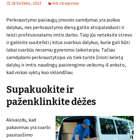
28 birželio, 2023
Kiti straipsniai
Perkraustymo paslaugų įmonės samdymas yra puikus
dalykas, nes perkraustymo dieną galite atsipalaiduoti ir
leisti profesionalams imtis darbo. Taip jūs neteksite streso
ir galėsite susitelkti į kitus svarbius dalykus, kurie gali būti
labai svarbūs neramiu gyvenimo laikotarpiu. Tačiau
samdydami perkraustytojus vis tiek turite žinoti keletą
dalykų ir imtis naudingų pasirengimo veiksmų iš anksto,
kad viskas vyktų kuo sklandžiau.
Supakuokite ir
paženklinkite dėžes
Akivaizdu, kad
pakavimas yra svarbi
pasiruošimo