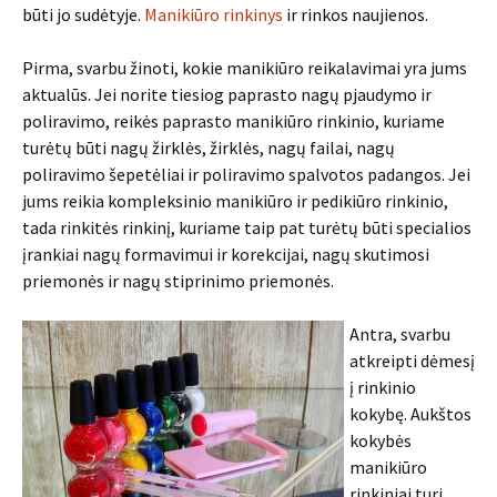
būti jo sudėtyje.
Manikiūro rinkinys
ir rinkos naujienos.
Pirma, svarbu žinoti, kokie manikiūro reikalavimai yra jums
aktualūs. Jei norite tiesiog paprasto nagų pjaudymo ir
poliravimo, reikės paprasto manikiūro rinkinio, kuriame
turėtų būti nagų žirklės, žirklės, nagų failai, nagų
poliravimo šepetėliai ir poliravimo spalvotos padangos. Jei
jums reikia kompleksinio manikiūro ir pedikiūro rinkinio,
tada rinkitės rinkinį, kuriame taip pat turėtų būti specialios
įrankiai nagų formavimui ir korekcijai, nagų skutimosi
priemonės ir nagų stiprinimo priemonės.
Antra, svarbu
atkreipti dėmesį
į rinkinio
kokybę. Aukštos
kokybės
manikiūro
rinkiniai turi