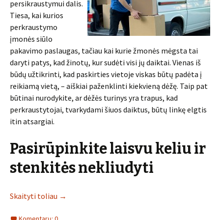
persikraustymui dalis.
Tiesa, kai kurios
perkraustymo
įmonės siūlo
pakavimo paslaugas, tačiau kai kurie žmonės mėgsta tai
daryti patys, kad žinotų, kur sudėti visi jų daiktai. Vienas iš
būdų užtikrinti, kad paskirties vietoje viskas būtų padėta į
reikiamą vietą, – aiškiai paženklinti kiekvieną dėžę. Taip pat
būtinai nurodykite, ar dėžės turinys yra trapus, kad
perkraustytojai, tvarkydami šiuos daiktus, būtų linkę elgtis
itin atsargiai.
Pasirūpinkite laisvu keliu ir
stenkitės nekliudyti
Skaityti toliau
→
Komentarų: 0