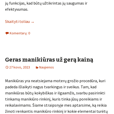
jų funkcijas, kad būtų užtikrintas jų saugumas ir
efektyvumas.
Skaityti toliau
→
Komentarų: 0
Geras manikiūras už gerą kainą
27 kovo, 2023
Naujienos
Manikiūras yra neatsiejama moterų grožio procedūra, kuri
padeda išlaikyti nagus tvarkingus ir sveikus. Tam, kad
manikiūras būtų kokybiškas ir ilgaamžis, svarbu pasirinkti
tinkamą manikiūro rinkinį, kuris tinka jūsų poreikiams ir
reikalavimams. Šiame straipsnyje mes aptarsime, ką reikia
žinoti renkantis manikiūro rinkinį ir kokie elementai turėtų