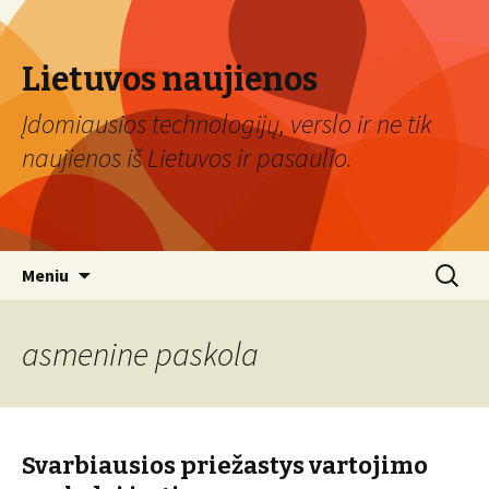
Lietuvos naujienos
Įdomiausios technologijų, verslo ir ne tik
naujienos iš Lietuvos ir pasaulio.
Eiti
Ieškoti:
Meniu
prie
turinio
asmenine paskola
Svarbiausios priežastys vartojimo