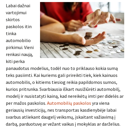
Labai dažnai
vartojimui
skirtos
paskolos itin
tinka
automobilio
pirkimui. Vieni
renkasi naują,
kiti perka
panaudotus modelius, todėl nuo to priklauso kokia sumą
teks pasiimti. Kai kuriems gali prireikti tiek, kiek kainuos
automobilis, o kitiems tiesiog reikia papildomos sumos,
kurios pritrunka. Svarbiausia iškart nusižiūrėti automobilį,
modelį ir nusistatyti kainą, kad nereikėtų imti per didelės ar
per mažos paskolos.
Automobilių paskolos
yra viena
geriausių investicijų, nes transportas kasdienybėje labai
svarbus atliekant daugelį veiksmų, įskaitant važiavimą į
darbą, parduotuvę ar vežant vaikus į mokyklas ar darželius.