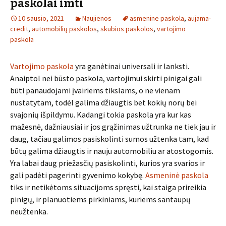
paskolai imti
10 sausio, 2021
Naujienos
asmenine paskola
,
aujama-
credit
,
automobilių paskolos
,
skubios paskolos
,
vartojimo
paskola
Vartojimo paskola
yra ganėtinai universali ir lanksti.
Anaiptol nei būsto paskola, vartojimui skirti pinigai gali
būti panaudojami įvairiems tikslams, o ne vienam
nustatytam, todėl galima džiaugtis bet kokių norų bei
svajonių išpildymu. Kadangi tokia paskola yra kur kas
mažesnė, dažniausiai ir jos grąžinimas užtrunka ne tiek jau ir
daug, tačiau galimos pasiskolinti sumos užtenka tam, kad
būtų galima džiaugtis ir nauju automobiliu ar atostogomis.
Yra labai daug priežasčių pasiskolinti, kurios yra svarios ir
gali padėti pagerinti gyvenimo kokybę.
Asmeninė paskola
tiks ir netikėtoms situacijoms spręsti, kai staiga prireikia
pinigų, ir planuotiems pirkiniams, kuriems santaupų
neužtenka.