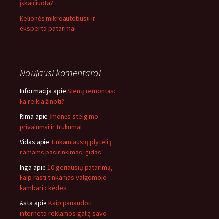
įskaičiuota?
Kelionės mikroautobusu ir
eksperto patarimai
Naujausi komentarai
Informacija
apie
Sienų remontas:
ką reikia žinoti?
Rima
apie
Įmonės steigimo
privalumai ir trūkumai
Vidas
apie
Tinkamiausių plytelių
namams pasirinkimas: gidas
Inga
apie
10 geriausių patarimų,
kaip rasti tinkamas valgomojo
kambario kėdes
Asta
apie
Kaip panaudoti
interneto reklamos galią savo