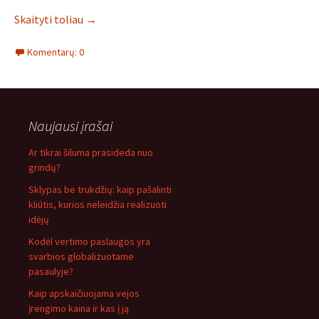
Skaityti toliau
→
Komentarų: 0
Naujausi įrašai
Ar tikrai šiluma prasideda nuo
grindų?
Sklypas be trukdžių: kaip pašalinti
kliūtis, kurios neleidžia realizuoti
idėjų
Kodėl vertimo paslaugos yra
svarbios globalizuotame
pasaulyje?
Kaip apskaičiuojama vejos
įrengimo kaina ir kas į ją