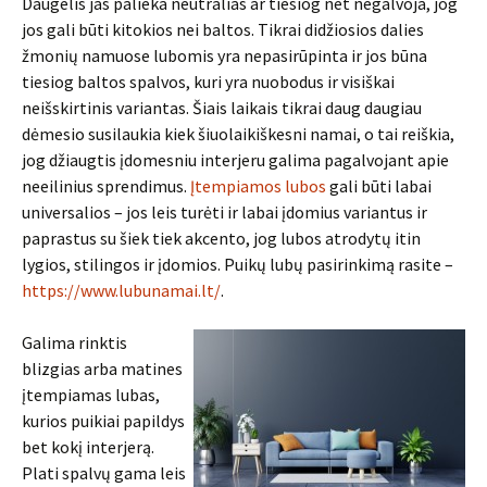
Daugelis jas palieka neutralias ar tiesiog net negalvoja, jog
jos gali būti kitokios nei baltos. Tikrai didžiosios dalies
žmonių namuose lubomis yra nepasirūpinta ir jos būna
tiesiog baltos spalvos, kuri yra nuobodus ir visiškai
neišskirtinis variantas. Šiais laikais tikrai daug daugiau
dėmesio susilaukia kiek šiuolaikiškesni namai, o tai reiškia,
jog džiaugtis įdomesniu interjeru galima pagalvojant apie
neeilinius sprendimus.
Įtempiamos lubos
gali būti labai
universalios – jos leis turėti ir labai įdomius variantus ir
paprastus su šiek tiek akcento, jog lubos atrodytų itin
lygios, stilingos ir įdomios. Puikų lubų pasirinkimą rasite –
https://www.lubunamai.lt/
.
Galima rinktis
blizgias arba matines
įtempiamas lubas,
kurios puikiai papildys
bet kokį interjerą.
Plati spalvų gama leis