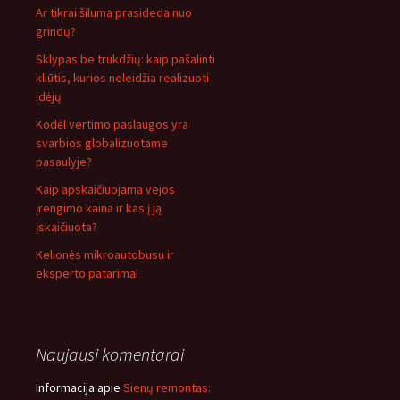
Ar tikrai šiluma prasideda nuo
grindų?
Sklypas be trukdžių: kaip pašalinti
kliūtis, kurios neleidžia realizuoti
idėjų
Kodėl vertimo paslaugos yra
svarbios globalizuotame
pasaulyje?
Kaip apskaičiuojama vejos
įrengimo kaina ir kas į ją
įskaičiuota?
Kelionės mikroautobusu ir
eksperto patarimai
Naujausi komentarai
Informacija
apie
Sienų remontas: