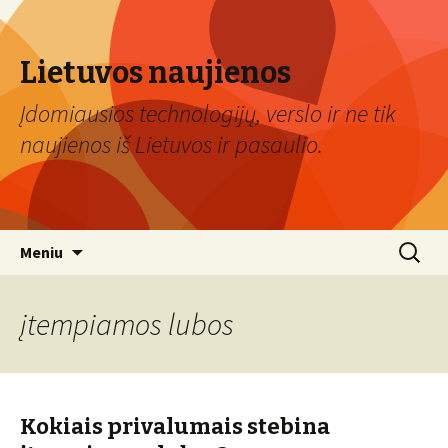
Lietuvos naujienos
Įdomiausios technologijų, verslo ir ne tik
naujienos iš Lietuvos ir pasaulio.
Eiti
Ieškoti:
Meniu
prie
turinio
įtempiamos lubos
Kokiais privalumais stebina