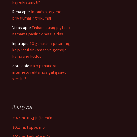
ką reikia žinoti?
Rima
apie
Įmonės steigimo
privalumai ir trūkumai
Vidas
apie
Tinkamiausių plytelių
namams pasirinkimas: gidas
Inga
apie
10 geriausių patarimų,
kaip rasti tinkamas valgomojo
kambario kėdes
Asta
apie
Kaip panaudoti
interneto reklamos galią savo
verslui?
Archyvai
2025 m. rugpjūčio mėn.
2025 m. liepos mėn.
2024 m. lapkričio mėn.