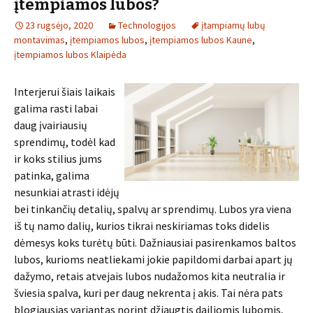
įtempiamos lubos?
23 rugsėjo, 2020
Technologijos
įtampiamų lubų
montavimas
,
įtempiamos lubos
,
įtempiamos lubos Kaune
,
įtempiamos lubos Klaipėda
Interjerui šiais laikais
galima rasti labai
daug įvairiausių
sprendimų, todėl kad
ir koks stilius jums
patinka, galima
nesunkiai atrasti idėjų
bei tinkančių detalių, spalvų ar sprendimų. Lubos yra viena
iš tų namo dalių, kurios tikrai neskiriamas toks didelis
dėmesys koks turėtų būti. Dažniausiai pasirenkamos baltos
lubos, kurioms neatliekami jokie papildomi darbai apart jų
dažymo, retais atvejais lubos nudažomos kita neutralia ir
šviesia spalva, kuri per daug nekrenta į akis. Tai nėra pats
blogiausias variantas norint džiaugtis dailiomis lubomis,