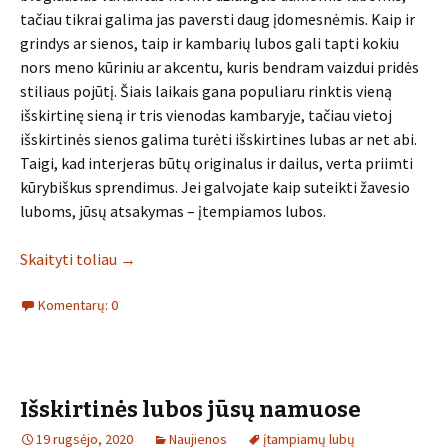
tačiau tikrai galima jas paversti daug įdomesnėmis. Kaip ir
grindys ar sienos, taip ir kambarių lubos gali tapti kokiu
nors meno kūriniu ar akcentu, kuris bendram vaizdui pridės
stiliaus pojūtį. Šiais laikais gana populiaru rinktis vieną
išskirtinę sieną ir tris vienodas kambaryje, tačiau vietoj
išskirtinės sienos galima turėti išskirtines lubas ar net abi.
Taigi, kad interjeras būtų originalus ir dailus, verta priimti
kūrybiškus sprendimus. Jei galvojate kaip suteikti žavesio
luboms, jūsų atsakymas – įtempiamos lubos.
Skaityti toliau
→
Komentarų: 0
Išskirtinės lubos jūsų namuose
19 rugsėjo, 2020
Naujienos
įtampiamų lubų