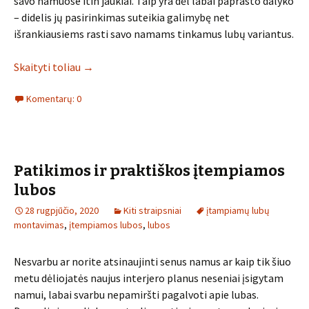
savo namuose itin jaukiai. Taip yra dėl labai paprasto dalyko
– didelis jų pasirinkimas suteikia galimybę net
išrankiausiems rasti savo namams tinkamus lubų variantus.
Skaityti toliau
→
Komentarų: 0
Patikimos ir praktiškos įtempiamos
lubos
28 rugpjūčio, 2020
Kiti straipsniai
įtampiamų lubų
montavimas
,
įtempiamos lubos
,
lubos
Nesvarbu ar norite atsinaujinti senus namus ar kaip tik šiuo
metu dėliojatės naujus interjero planus neseniai įsigytam
namui, labai svarbu nepamiršti pagalvoti apie lubas.