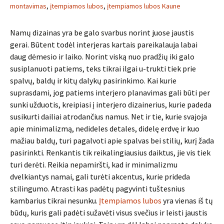
montavimas
,
įtempiamos lubos
,
įtempiamos lubos Kaune
Namų dizainas yra be galo svarbus norint juose jaustis
gerai. Būtent todėl interjeras kartais pareikalauja labai
daug dėmesio ir laiko. Norint viską nuo pradžių iki galo
susiplanuoti patiems, teks tikrai ilgai u-trukti tiek prie
spalvų, baldų ir kitų dalykų pasirinkimo. Kai kurie
suprasdami, jog patiems interjero planavimas gali būti per
sunki užduotis, kreipiasi į interjero dizainerius, kurie padeda
susikurti dailiai atrodančius namus. Net ir tie, kurie svajoja
apie minimalizmą, nedideles detales, didelę erdvę ir kuo
mažiau baldų, turi pagalvoti apie spalvas bei stilių, kurį žada
pasirinkti. Renkantis tik reikalingiausius daiktus, jie vis tiek
turi derėti. Reikia nepamiršti, kad ir minimalizmu
dvelkiantys namai, gali turėti akcentus, kurie prideda
stilingumo. Atrasti kas padėtų pagyvinti tuštesnius
kambarius tikrai nesunku.
Įtempiamos lubos
yra vienas iš tų
būdų, kuris gali padėti sužavėti visus svečius ir leisti jaustis