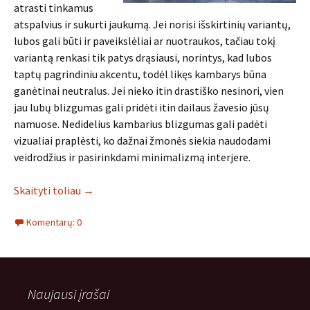
atrasti tinkamus
atspalvius ir sukurti jaukumą. Jei norisi išskirtinių variantų,
lubos gali būti ir paveikslėliai ar nuotraukos, tačiau tokį
variantą renkasi tik patys drąsiausi, norintys, kad lubos
taptų pagrindiniu akcentu, todėl likęs kambarys būna
ganėtinai neutralus. Jei nieko itin drastiško nesinori, vien
jau lubų blizgumas gali pridėti itin dailaus žavesio jūsų
namuose. Nedidelius kambarius blizgumas gali padėti
vizualiai praplėsti, ko dažnai žmonės siekia naudodami
veidrodžius ir pasirinkdami minimalizmą interjere.
Skaityti toliau
→
Komentarų: 0
Naujausi įrašai