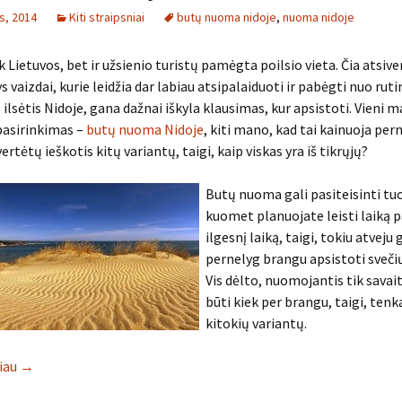
s, 2014
Kiti straipsniai
butų nuoma nidoje
,
nuoma nidoje
k Lietuvos, bet ir užsienio turistų pamėgta poilsio vieta. Čia atsive
 vaizdai, kurie leidžia dar labiau atsipalaiduoti ir pabėgti nuo rutin
ilsėtis Nidoje, gana dažnai iškyla klausimas, kur apsistoti. Vieni 
pasirinkimas –
butų nuoma Nidoje
, kiti mano, kad tai kainuoja per
vertėtų ieškotis kitų variantų, taigi, kaip viskas yra iš tikrųjų?
Butų nuoma gali pasiteisinti tuo
kuomet planuojate leisti laiką p
ilgesnį laiką, taigi, tokiu atveju 
pernelyg brangu apsistoti sveč
Vis dėlto, nuomojantis tik savait
būti kiek per brangu, taigi, tenk
kitokių variantų.
liau
→