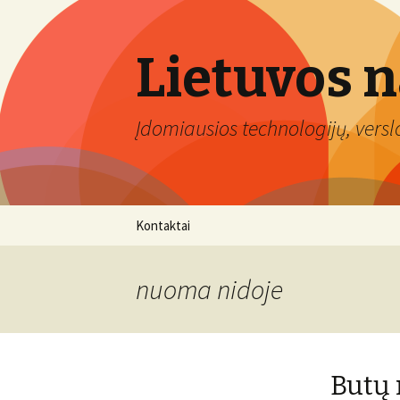
Lietuvos 
Įdomiausios technologijų, verslo 
Eiti
Kontaktai
prie
turinio
nuoma nidoje
Butų