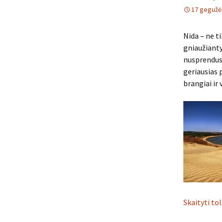
17 gegužė
Nida – ne ti
gniaužiantys
nusprendus 
geriausias 
brangiai ir 
Skaityti to