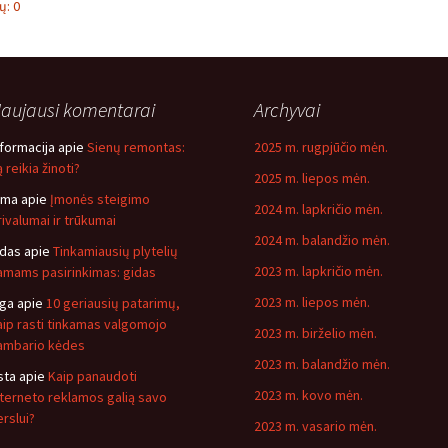
: 0
aujausi komentarai
Archyvai
nformacija
apie
Sienų remontas:
2025 m. rugpjūčio mėn.
 reikia žinoti?
2025 m. liepos mėn.
ima
apie
Įmonės steigimo
2024 m. lapkričio mėn.
rivalumai ir trūkumai
2024 m. balandžio mėn.
idas
apie
Tinkamiausių plytelių
2023 m. lapkričio mėn.
amams pasirinkimas: gidas
2023 m. liepos mėn.
nga
apie
10 geriausių patarimų,
aip rasti tinkamas valgomojo
2023 m. birželio mėn.
ambario kėdes
2023 m. balandžio mėn.
sta
apie
Kaip panaudoti
2023 m. kovo mėn.
nterneto reklamos galią savo
erslui?
2023 m. vasario mėn.