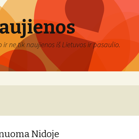
naujienos
ir ne tik naujienos iš Lietuvos ir pasaulio.
 nuoma Nidoje