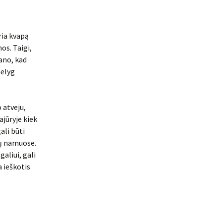
ria kvapą
os. Taigi,
mano, kad
nelyg
 atveju,
ajūryje kiek
gali būti
ių namuose.
galiui, gali
a ieškotis