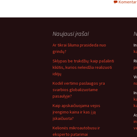
Komentarų
Naujausi įrašai
N
Ar tikrai šiluma prasideda nuo
I
grindų?
ką
Sklypas be trukdžių: kaip pašalinti
R
kliūtis, kurios neleidžia realizuoti
p
idėjų
V
Kodėl vertimo paslaugos yra
n
svarbios globalizuotame
I
pasaulyje?
k
Kaip apskaičiuojama vejos
k
įrengimo kaina ir kas į ją
A
įskaičiuota?
i
Kelionės mikroautobusu ir
v
eksperto patarimai