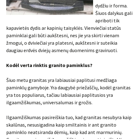
dydžiu ir forma.
Šiuos dalykus gali
apriboti tik
kapavietės dydis ar kapinių taisyklės. Vienviečiai statūs
paminklai gali būti aukštesni, nes jie yra skirti vienam
žmogui, o dviviečiai yra platesni, aukštesni ir suteikia
daugiau erdvės dviejų asmenų duomenims graviruoti.
Kodėl verta rinktis granito paminklus?
Šiuo metu granitas yra labiausiai paplitusi medžiaga
paminklų gamyboje. Yra daugybė priežaščių, kodėl granitas
yra tos populiarus, tačiau labiausiai paplitusios yra
ilgaamžiškumas, universalumas ir grožis.
Ilgaamžiškumas pasireiškia tuo, kad granitas nesubyra kaip
skalūnas, nesusigadina kaip smiltainis ir ant granito
paminklo neatsiranda dėmių, kaip kad ant marmurinių.