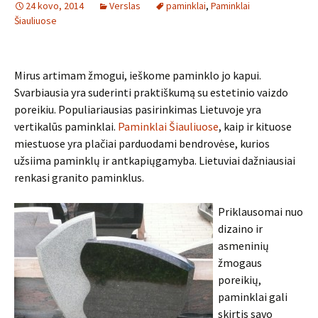
24 kovo, 2014
Verslas
paminklai
,
Paminklai
Šiauliuose
Mirus artimam žmogui, ieškome paminklo jo kapui.
Svarbiausia yra suderinti praktiškumą su estetinio vaizdo
poreikiu. Populiariausias pasirinkimas Lietuvoje yra
vertikalūs paminklai.
Paminklai Šiauliuose
, kaip ir kituose
miestuose yra plačiai parduodami bendrovėse, kurios
užsiima paminklų ir antkapiųgamyba. Lietuviai dažniausiai
renkasi granito paminklus.
Priklausomai nuo
dizaino ir
asmeninių
žmogaus
poreikių,
paminklai gali
skirtis savo