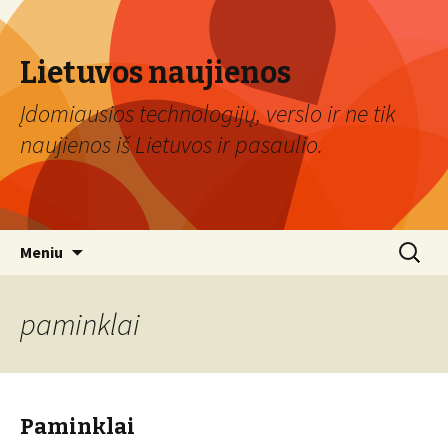
Lietuvos naujienos
Įdomiausios technologijų, verslo ir ne tik
naujienos iš Lietuvos ir pasaulio.
Eiti
Ieškoti:
Meniu
prie
turinio
paminklai
Paminklai