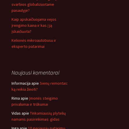
svarbios globalizuotame
pasaulyje?
Kaip apskaičiuojama vejos
įrengimo kaina ir kas į ją
įskaičiuota?
Kelionės mikroautobusu ir
eksperto patarimai
Naujausi komentarai
Informacija
apie
Sienų remontas:
ką reikia žinoti?
Rima
apie
Įmonės steigimo
privalumai ir trūkumai
Vidas
apie
Tinkamiausių plytelių
namams pasirinkimas: gidas
Inga
apie
10 geriausių patarimų,