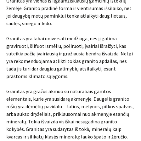
Granitas yra vienas iš ilgaamžiškiausių gamtinių išteklių
žemėje. Granito pradinė forma ir vientisumas išsilaiko, net
jei daugybę metų paminklui tenka atlaikyti daug lietaus,
saulės, sniego ir ledo.
Granitas yra labai universali medžiaga, nes jį galima
graviruoti, šlifuoti smėliu, poliruoti, įvairiai išraižyti, kas
suteikia pačią įvairiausią ir gražiausią bendrą išvaizdą. Netgi
yra rekomenduojama atlikti tokias granito apdailas, nes
tada jis turi dar daugiau galimybių atsilaikyti, esant
prastoms klimato sąlygoms.
Granitas yra gražus akmuo su natūraliais gamtos
elementais, kurie yra susidarę akmenyje. Daugelis granito
rūšių yra dėmėlių pavidalu – žalios, mėlynos, pilkos spalvos,
arba aukso dryželiais, priklausomai nuo akmenyje esančių
mineralų. Tokia išvaizda visiškai nesugadina granito
kokybės. Granitas yra sudarytas iš tokių mineralų kaip
kvarcas ir silikatų klasės mineralų: lauko špato ir žėručio.