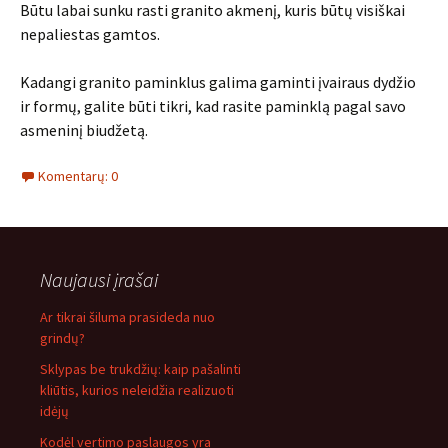
Būtu labai sunku rasti granito akmenį, kuris būtų visiškai
nepaliestas gamtos.
Kadangi granito paminklus galima gaminti įvairaus dydžio
ir formų, galite būti tikri, kad rasite paminklą pagal savo
asmeninį biudžetą.
Komentarų: 0
Naujausi įrašai
Ar tikrai šiluma prasideda nuo
grindų?
Sklypas be trukdžių: kaip pašalinti
kliūtis, kurios neleidžia realizuoti
idėjų
Kodėl vertimo paslaugos yra