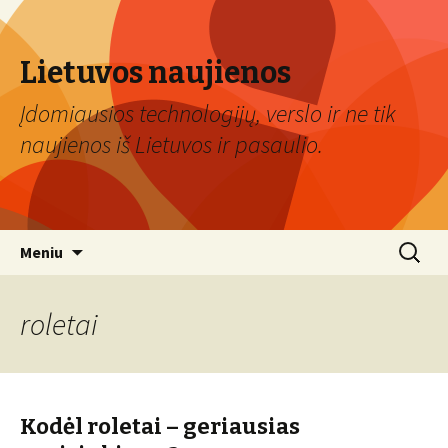
Lietuvos naujienos
Įdomiausios technologijų, verslo ir ne tik
naujienos iš Lietuvos ir pasaulio.
Eiti
Ieškoti:
Meniu
prie
turinio
roletai
Kodėl roletai – geriausias