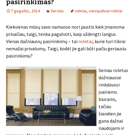
pasirinkimas?
7 gegužės, 2014
Verslas
roletai
,
vienspalviai roletai
Kiekvienas mūsų savo namuose nori jaustis kiek įmanoma
privačiau, taigi, tenka pagalvoti, kaip uždengti langus.
Vienas dažniausių pasirinkimų – tai
roletai
, kurie turi tikrai
nemažai privalumų. Taigi, kodėl jie gali būti pačiu geriausiu
pasirinkimu?
Seniau roletus
dažniausiai
rinkdavosi
įvairiems
biurams,
tačiau
šiandien jie
gana dažnai
naudojami ir