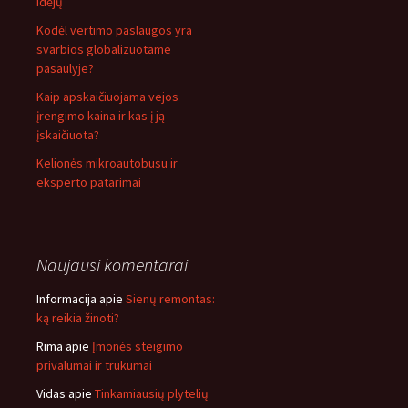
idėjų
Kodėl vertimo paslaugos yra
svarbios globalizuotame
pasaulyje?
Kaip apskaičiuojama vejos
įrengimo kaina ir kas į ją
įskaičiuota?
Kelionės mikroautobusu ir
eksperto patarimai
Naujausi komentarai
Informacija
apie
Sienų remontas:
ką reikia žinoti?
Rima
apie
Įmonės steigimo
privalumai ir trūkumai
Vidas
apie
Tinkamiausių plytelių