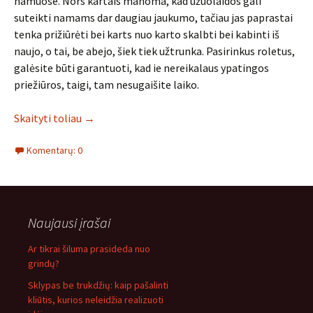
namuose. Nors kartais manoma, kad užuolaidos gali
suteikti namams dar daugiau jaukumo, tačiau jas paprastai
tenka prižiūrėti bei karts nuo karto skalbti bei kabinti iš
naujo, o tai, be abejo, šiek tiek užtrunka. Pasirinkus roletus,
galėsite būti garantuoti, kad ie nereikalaus ypatingos
priežiūros, taigi, tam nesugaišite laiko.
Skaityti toliau
→
Komentarų: 0
Naujausi įrašai
Ar tikrai šiluma prasideda nuo
grindų?
Sklypas be trukdžių: kaip pašalinti
kliūtis, kurios neleidžia realizuoti