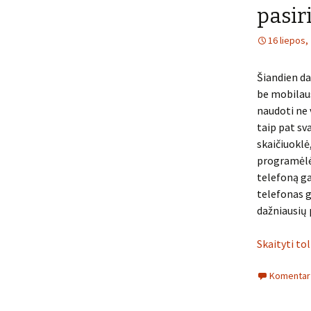
pasi
16 liepos,
Šiandien d
be mobilau
naudoti ne 
taip pat sva
skaičiuoklė
programėlės,
telefoną ga
telefonas ge
dažniausių 
Skaityti to
Komentarų