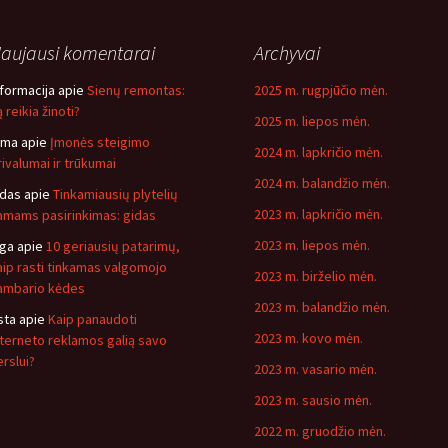
aujausi komentarai
Archyvai
nformacija
apie
Sienų remontas:
2025 m. rugpjūčio mėn.
 reikia žinoti?
2025 m. liepos mėn.
ima
apie
Įmonės steigimo
2024 m. lapkričio mėn.
rivalumai ir trūkumai
2024 m. balandžio mėn.
idas
apie
Tinkamiausių plytelių
2023 m. lapkričio mėn.
amams pasirinkimas: gidas
2023 m. liepos mėn.
nga
apie
10 geriausių patarimų,
aip rasti tinkamas valgomojo
2023 m. birželio mėn.
ambario kėdes
2023 m. balandžio mėn.
sta
apie
Kaip panaudoti
2023 m. kovo mėn.
nterneto reklamos galią savo
erslui?
2023 m. vasario mėn.
2023 m. sausio mėn.
2022 m. gruodžio mėn.