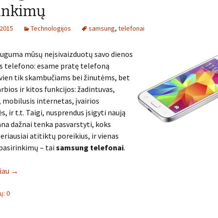
rinkimų
 2015
Technologijos
samsung
,
telefonai
auguma mūsų neįsivaizduotų savo dienos
s telefono: esame pratę telefoną
vien tik skambučiams bei žinutėms, bet
rbios ir kitos funkcijos: žadintuvas,
, mobilusis internetas, įvairios
 ir t.t. Taigi, nusprendus įsigyti naują
na dažnai tenka pasvarstyti, koks
riausiai atitiktų poreikius, ir vienas
pasirinkimų – tai
samsung
telefonai
.
liau
→
: 0