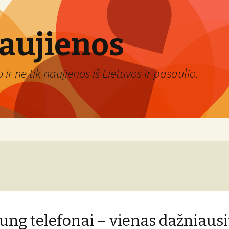
naujienos
ir ne tik naujienos iš Lietuvos ir pasaulio.
ng telefonai – vienas dažniaus