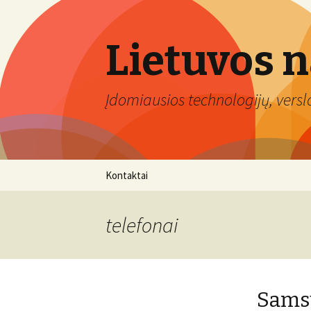
Lietuvos 
Įdomiausios technologijų, verslo 
Eiti
Kontaktai
prie
turinio
telefonai
Samsu