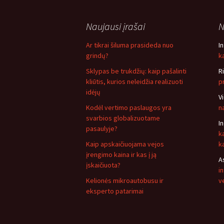
Naujausi įrašai
N
Ar tikrai šiluma prasideda nuo
I
grindų?
ką
Sklypas be trukdžių: kaip pašalinti
R
kliūtis, kurios neleidžia realizuoti
p
idėjų
V
Kodėl vertimo paslaugos yra
n
svarbios globalizuotame
I
pasaulyje?
k
Kaip apskaičiuojama vejos
k
įrengimo kaina ir kas į ją
A
įskaičiuota?
i
Kelionės mikroautobusu ir
v
eksperto patarimai