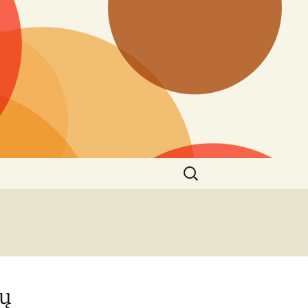
Ieškoti:
ių