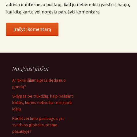
adresą ir interneto puslapį, kad jų nebereiktų įvesti iš naujo,
kai kitą kartą vėl norėsiu parašyti komentarą.
Naujausi įrašai
Ar tikrai šiluma prasideda nuo
grindų?
Sklypas be trukdžių: kaip pašalinti
kliūtis, kurios neleidžia realizuoti
idėjų
Kodėl vertimo paslaugos yra
svarbios globalizuotame
pasaulyje?