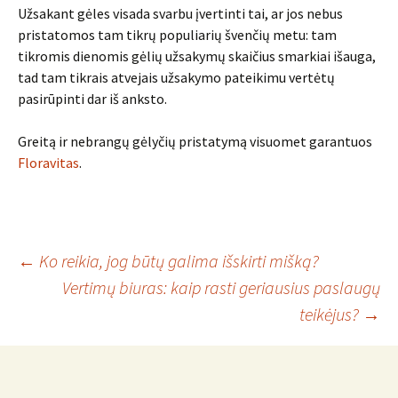
Užsakant gėles visada svarbu įvertinti tai, ar jos nebus
pristatomos tam tikrų populiarių švenčių metu: tam
tikromis dienomis gėlių užsakymų skaičius smarkiai išauga,
tad tam tikrais atvejais užsakymo pateikimu vertėtų
pasirūpinti dar iš anksto.
Greitą ir nebrangų gėlyčių pristatymą visuomet garantuos
Floravitas
.
Įrašo
←
Ko reikia, jog būtų galima išskirti mišką?
Vertimų biuras: kaip rasti geriausius paslaugų
teikėjus?
→
navigacija