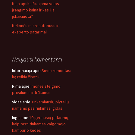
Kaip apskaičiuojama vejos
įrengimo kaina ir kas į ją
įskaičiuota?
Kelionės mikroautobusu ir
eksperto patarimai
Naujausi komentarai
Informacija
apie
Sienų remontas:
ką reikia žinoti?
Rima
apie
Įmonės steigimo
privalumai ir trūkumai
Vidas
apie
Tinkamiausių plytelių
namams pasirinkimas: gidas
Inga
apie
10 geriausių patarimų,
kaip rasti tinkamas valgomojo
kambario kėdes