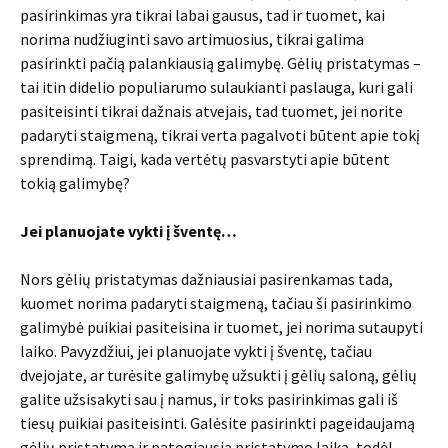
pasirinkimas yra tikrai labai gausus, tad ir tuomet, kai
norima nudžiuginti savo artimuosius, tikrai galima
pasirinkti pačią palankiausią galimybę. Gėlių pristatymas –
tai itin didelio populiarumo sulaukianti paslauga, kuri gali
pasiteisinti tikrai dažnais atvejais, tad tuomet, jei norite
padaryti staigmeną, tikrai verta pagalvoti būtent apie tokį
sprendimą. Taigi, kada vertėtų pasvarstyti apie būtent
tokią galimybę?
Jei planuojate vykti į šventę…
Nors gėlių pristatymas dažniausiai pasirenkamas tada,
kuomet norima padaryti staigmeną, tačiau ši pasirinkimo
galimybė puikiai pasiteisina ir tuomet, jei norima sutaupyti
laiko. Pavyzdžiui, jei planuojate vykti į šventę, tačiau
dvejojate, ar turėsite galimybę užsukti į gėlių saloną, gėlių
galite užsisakyti sau į namus, ir toks pasirinkimas gali iš
tiesų puikiai pasiteisinti. Galėsite pasirinkti pageidaujamą
gėlių pristatymą ir patogiausią pristatymo laiką, todėl