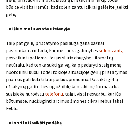
būsite visiškai ramūs, kad solenizantui tikrai galėsite įteikti
gėlių.
Jei šiuo metu esate užsienyje…
Taip pat gėlių pristatymo paslauga gana dažnai
pasirenkama ir tada, kuomet nėra galimybės
solenizantą
pasveikinti patiems. Jei jus skiria daugybė kilometrų,
natūralu, kad tenka sukti galvą, kaip padaryti staigmeną
nuotoliniu būdu, todėl tokioje situacijoje gėlių pristatymas
į namus gali būti tikrai puikiu sprendimu. Pateikti gėlių
užsakymą galite tiesiog užpildę kontaktinę formą arba
susisiekę nurodytu
telefonu
, taigi, visai nesvarbu, kur jūs
būtumėte, nudžiuginti artimus žmones tikrai nebus labai
keblu.
Jei norite išreikšti padėką…