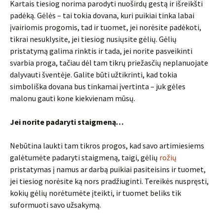
Kartais tiesiog norima parodyti nuoširdų gestą ir išreikšti
padėką. Gėlės – tai tokia dovana, kuri puikiai tinka labai
įvairiomis progomis, tad ir tuomet, jei norėsite padėkoti,
tikrai nesuklysite, jei tiesiog nusiųsite gėlių. Gėlių
pristatymą galima rinktis ir tada, jei norite pasveikinti
svarbia proga, tačiau dėl tam tikrų priežasčių neplanuojate
dalyvauti šventėje. Galite būti užtikrinti, kad tokia
simboliška dovana bus tinkamai įvertinta – juk gėles
malonu gauti kone kiekvienam mūsų.
Jei norite padaryti staigmeną…
Nebūtina laukti tam tikros progos, kad savo artimiesiems
galėtumėte padaryti staigmeną, taigi, gėlių
rožių
pristatymas į namus ar darbą puikiai pasiteisins ir tuomet,
jei tiesiog norėsite ką nors pradžiuginti. Tereikės nuspręsti,
kokių gėlių norėtumėte įteikti, ir tuomet beliks tik
suformuoti savo užsakymą.