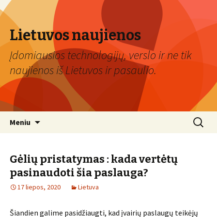
Lietuvos naujienos
Įdomiausios technologijų, verslo ir ne tik
naujienos iš Lietuvos ir pasaulio.
Eiti
Ieškoti:
Meniu
prie
turinio
Gėlių pristatymas : kada vertėtų
pasinaudoti šia paslauga?
17 liepos, 2020
Lietuva
Šiandien galime pasidžiaugti, kad įvairių paslaugų teikėjų