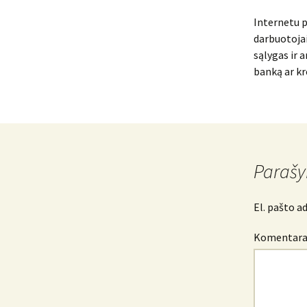
Internetu p
darbuotojai 
sąlygas ir 
banką ar kr
Parašy
El. pašto a
Komentar