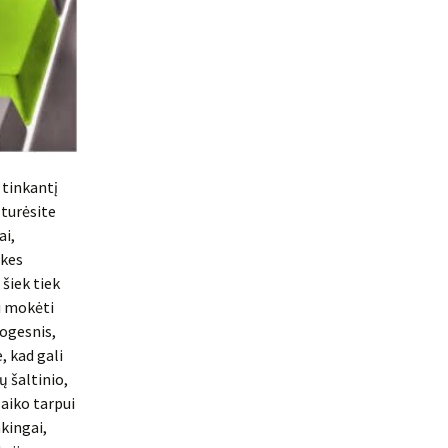
 tinkantį
 turėsite
ai,
ikes
 šiek tiek
ti mokėti
togesnis,
, kad gali
ų šaltinio,
laiko tarpui
akingai,