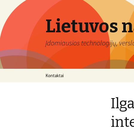
Lietuvos 
Įdomiausios technologijų, verslo 
Eiti
Kontaktai
prie
turinio
Ilg
int