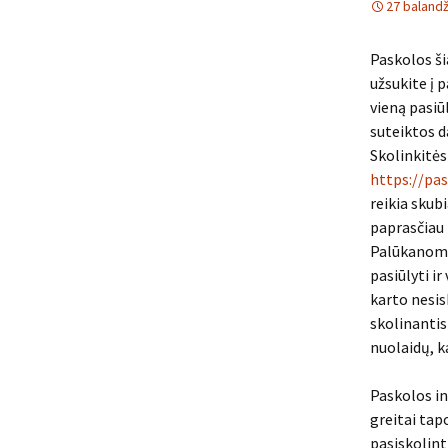
27 balandž
Paskolos ši
užsukite į p
vieną pasiū
suteiktos da
Skolinkitės
https://pas
reikia skub
paprasčiau 
Palūkanoms 
pasiūlyti i
karto nesis
skolinantis 
nuolaidų, k
Paskolos in
greitai tap
pasiskolinti