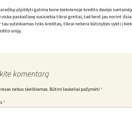
araišką užpildyti galima kone kiekvienoje kredito davėjo svetainėj
viska paskaičiavę susisiekia tikrai greitai, tad bent jau norint išsia
ar tau suteikiamas toks kreditas, tikrai nebėra būtinybės vykti į kie
edito uniją.
kite komentarą
dresas nebus skelbiamas.
Būtini laukeliai pažymėti
*
as
*