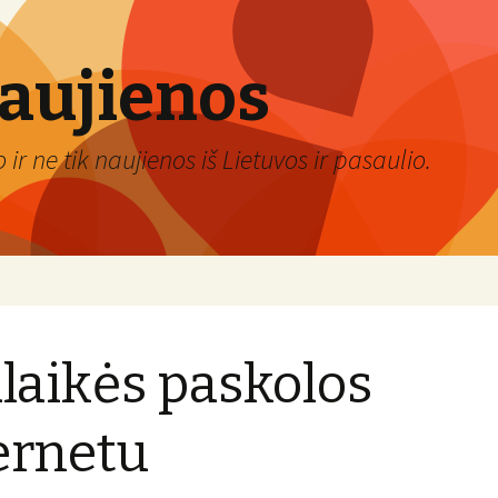
naujienos
ir ne tik naujienos iš Lietuvos ir pasaulio.
alaikės paskolos
ernetu