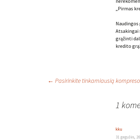
nerekomendu
„Pirmas kr
Naudingos g
Atsakingai 
grąžinti da
kredito gr
Įrašo
←
Pasirinkite tinkamiausią kompreso
navigacija
1 kome
kku
31 gegužės, 20