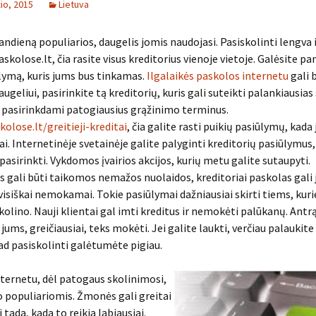
io, 2015
Lietuva
andieną populiarios, daugelis jomis naudojasi. Pasiskolinti lengva 
askolose.lt, čia rasite visus kreditorius vienoje vietoje. Galėsite p
lymą, kuris jums bus tinkamas.
Ilgalaikės paskolos internetu
gali 
ugeliui, pasirinkite tą kreditorių, kuris gali suteikti palankiausias
 pasirinkdami patogiausius grąžinimo terminus.
kolose.lt/greitieji-kreditai
, čia galite rasti puikių pasiūlymų, kada
iai. Internetinėje svetainėje galite palyginti kreditorių pasiūlymus,
pasirinkti. Vykdomos įvairios akcijos, kurių metu galite sutaupyti.
gali būti taikomos nemažos nuolaidos, kreditoriai paskolas gali
r visiškai nemokamai. Tokie pasiūlymai dažniausiai skirti tiems, kuri
kolino. Nauji klientai gal imti kreditus ir nemokėti palūkanų. Antr
jums, greičiausiai, teks mokėti. Jei galite laukti, verčiau palaukite 
ad pasiskolinti galėtumėte pigiau.
ternetu, dėl patogaus skolinimosi,
o populiariomis. Žmonės gali greitai
 tada, kada to reikia labiausiai.