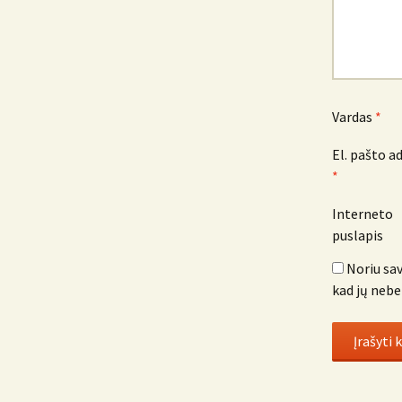
Vardas
*
El. pašto a
*
Interneto
puslapis
Noriu sav
kad jų nebe