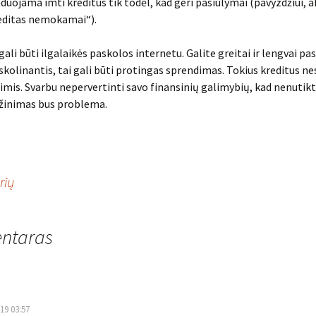
ojama imti kreditus tik todėl, kad geri pasiūlymai (pavyzdžiui, a
editas nemokamai“).
ali būti ilgalaikės paskolos internetu. Galite greitai ir lengvai pas
skolinantis, tai gali būti protingas sprendimas. Tokius kreditus n
limis. Svarbu nepervertinti savo finansinių galimybių, kad nenutikt
ąžinimas bus problema.
rių
ntaras
19 03:57