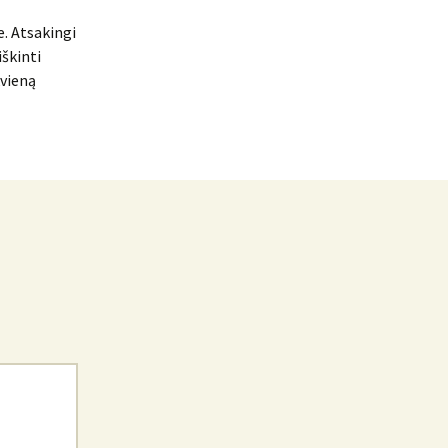
e. Atsakingi
iškinti
kvieną