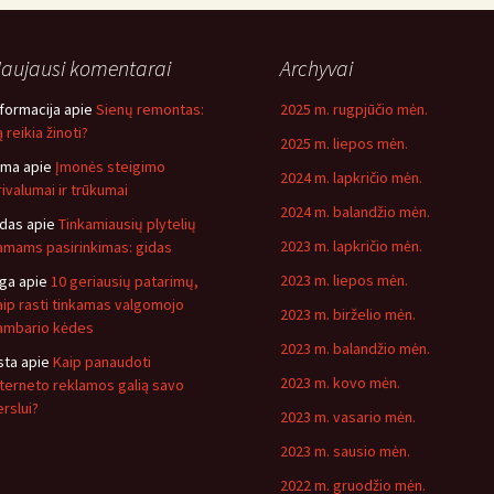
aujausi komentarai
Archyvai
nformacija
apie
Sienų remontas:
2025 m. rugpjūčio mėn.
 reikia žinoti?
2025 m. liepos mėn.
ima
apie
Įmonės steigimo
2024 m. lapkričio mėn.
rivalumai ir trūkumai
2024 m. balandžio mėn.
idas
apie
Tinkamiausių plytelių
2023 m. lapkričio mėn.
amams pasirinkimas: gidas
2023 m. liepos mėn.
nga
apie
10 geriausių patarimų,
aip rasti tinkamas valgomojo
2023 m. birželio mėn.
ambario kėdes
2023 m. balandžio mėn.
sta
apie
Kaip panaudoti
2023 m. kovo mėn.
nterneto reklamos galią savo
erslui?
2023 m. vasario mėn.
2023 m. sausio mėn.
2022 m. gruodžio mėn.