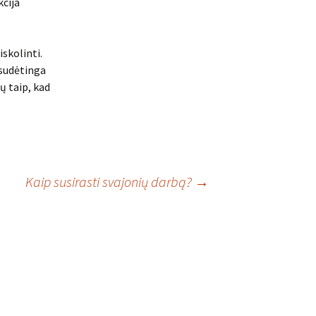
kcija
iskolinti.
esudėtinga
ų taip, kad
Kaip susirasti svajonių darbą?
→