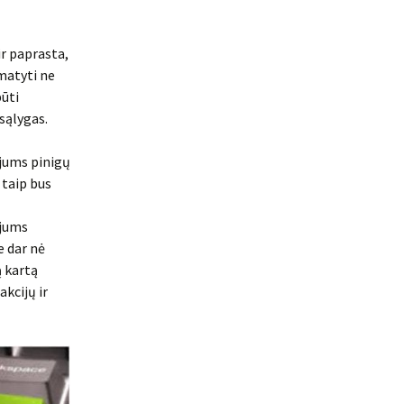
ir paprasta,
amatyti ne
būti
 sąlygas.
 jums pinigų
 taip bus
 jums
e dar nė
ą kartą
akcijų ir