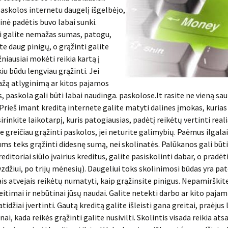
paskolos internetu daugelį išgelbėjo,
inė padėtis buvo labai sunki.
i galite nemažas sumas, patogu,
e daug pinigų, o grąžinti galite
žniausiai mokėti reikia kartą į
iu būdu lengviau grąžinti. Jei
žą atlyginimą ar kitos pajamos
s, paskola gali būti labai naudinga. paskolose.lt rasite ne vieną sau
Prieš imant kreditą internete galite matyti dalines įmokas, kurias
rinkite laikotarpį, kuris patogiausias, padėtį reikėtų vertinti reali
e greičiau grąžinti paskolos, jei neturite galimybių. Paėmus ilgala
ums teks grąžinti didesnę sumą, nei skolinatės. Palūkanos gali būti
editoriai siūlo įvairius kreditus, galite pasiskolinti dabar, o pradė
yzdžiui, po trijų mėnesių). Daugeliui toks skolinimosi būdas yra pa
ais atvejais reikėtų numatyti, kaip grąžinsite pinigus. Nepamirškite
keitimai ir nebūtinai jūsų naudai. Galite netekti darbo ar kito pajam
atidžiai įvertinti. Gautą kreditą galite išleisti gana greitai, praėjus 
enai, kada reikės grąžinti galite nusivilti. Skolintis visada reikia ats