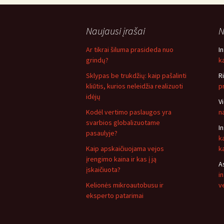
Naujausi įrašai
N
Ar tikrai šiluma prasideda nuo
I
grindų?
ką
Sklypas be trukdžių: kaip pašalinti
R
kliūtis, kurios neleidžia realizuoti
p
idėjų
V
Kodėl vertimo paslaugos yra
n
svarbios globalizuotame
I
pasaulyje?
k
Kaip apskaičiuojama vejos
k
įrengimo kaina ir kas į ją
A
įskaičiuota?
i
Kelionės mikroautobusu ir
v
eksperto patarimai