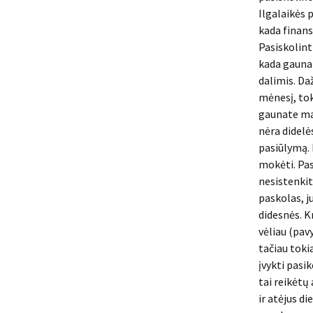
Ilgalaikės 
kada finans
Pasiskolint
kada gaunat
dalimis. Da
mėnesį, tok
gaunate ma
nėra didelė
pasiūlymą. 
mokėti. Pasi
nesistenkit
paskolas, j
didesnės. Kr
vėliau (pav
tačiau toki
įvykti pasi
tai reikėtų 
ir atėjus di