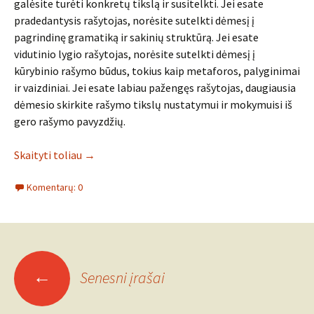
galėsite turėti konkretų tikslą ir susitelkti. Jei esate
pradedantysis rašytojas, norėsite sutelkti dėmesį į
pagrindinę gramatiką ir sakinių struktūrą. Jei esate
vidutinio lygio rašytojas, norėsite sutelkti dėmesį į
kūrybinio rašymo būdus, tokius kaip metaforos, palyginimai
ir vaizdiniai. Jei esate labiau pažengęs rašytojas, daugiausia
dėmesio skirkite rašymo tikslų nustatymui ir mokymuisi iš
gero rašymo pavyzdžių.
Skaityti toliau
→
Komentarų: 0
Įrašo
←
Senesni įrašai