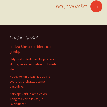
navigacija
→
Naujesni įrašai
Naujausi įrašai
Ar tikrai šiluma prasideda nuo
grindų?
Sklypas be trukdžių: kaip pašalinti
kliūtis, kurios neleidžia realizuoti
idėjų
Kodėl vertimo paslaugos yra
svarbios globalizuotame
pasaulyje?
Kaip apskaičiuojama vejos
įrengimo kaina ir kas į ją
įskaičiuota?