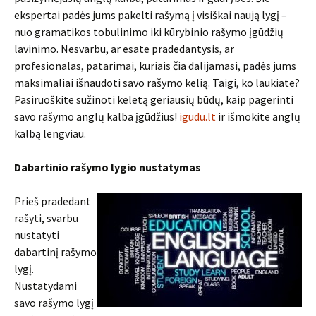
ekspertai padės jums pakelti rašymą į visiškai naują lygį –
nuo gramatikos tobulinimo iki kūrybinio rašymo įgūdžių
lavinimo. Nesvarbu, ar esate pradedantysis, ar
profesionalas, patarimai, kuriais čia dalijamasi, padės jums
maksimaliai išnaudoti savo rašymo kelią. Taigi, ko laukiate?
Pasiruoškite sužinoti keletą geriausių būdų, kaip pagerinti
savo rašymo anglų kalba įgūdžius!
igudu.lt
ir išmokite anglų
kalbą lengviau.
Dabartinio rašymo lygio nustatymas
Prieš pradedant
rašyti, svarbu
nustatyti
dabartinį rašymo
lygį.
Nustatydami
savo rašymo lygį