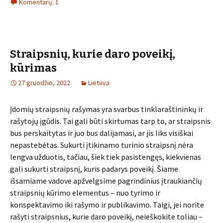
Komentarų: 1
Straipsnių, kurie daro poveikį,
kūrimas
27 gruodžio, 2022
Lietuva
Įdomių straipsnių rašymas yra svarbus tinklaraštininkų ir
rašytojų įgūdis. Tai gali būti skirtumas tarp to, ar straipsnis
bus perskaitytas ir juo bus dalijamasi, ar jis liks visiškai
nepastebėtas. Sukurti įtikinamo turinio straipsnį nėra
lengva užduotis, tačiau, šiek tiek pasistengęs, kiekvienas
gali sukurti straipsnį, kuris padarys poveikį. Šiame
išsamiame vadove apžvelgsime pagrindinius įtraukiančių
straipsnių kūrimo elementus – nuo tyrimo ir
konspektavimo iki rašymo ir publikavimo. Taigi, jei norite
rašyti straipsnius, kurie daro poveikį, neieškokite toliau –