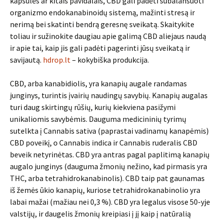
kapsulės ar kitais pavidalais, CBD gali padėti subalansuoti
organizmo endokanabinoidų sistemą, mažinti stresą ir
nerimą bei skatinti bendrą geresnę sveikatą. Skaitykite
toliau ir sužinokite daugiau apie galimą CBD aliejaus naudą
ir apie tai, kaip jis gali padėti pagerinti jūsų sveikatą ir
savijautą.
hdrop.lt
– kokybiška produkcija.
CBD, arba kanabidiolis, yra kanapių augale randamas
junginys, turintis įvairių naudingų savybių. Kanapių augalas
turi daug skirtingų rūšių, kurių kiekviena pasižymi
unikaliomis savybėmis. Dauguma medicininių tyrimų
sutelkta į Cannabis sativa (paprastai vadinamų kanapėmis)
CBD poveikį, o Cannabis indica ir Cannabis ruderalis CBD
beveik netyrinėtas. CBD yra antras pagal paplitimą kanapių
augalo junginys (dauguma žmonių nežino, kad pirmasis yra
THC, arba tetrahidrokanabinolis). CBD taip pat gaunamas
iš žemės ūkio kanapių, kuriose tetrahidrokanabinolio yra
labai mažai (mažiau nei 0,3 %). CBD yra legalus visose 50-yje
valstijų, ir daugelis žmonių kreipiasi į jį kaip į natūralią