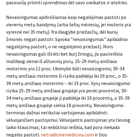
pasiruošę priimti sprendimus dėl savo sveikatos ir ateities.
Nevaisingumas apibrėžiamas kaip negalėjimas pastoti po
vienerių metų bandymų (arba šešių mėnesių, jei moteris yra
vyresnė nei 35 metų). Yra daugybė priežasčių, dėl kurių
žmonės negali pastoti. Sąvoka "nevaisingumas" apibūdina
negalėjimą pastoti, o ne negalėjimo priežastį. Nors
nevaisingumas gali ištikti bet kurį žmogų, jis pasireiškia
maždaug vienai iš aštuonių porų. 25-29 metų amžiaus
moterims yra 12 proc. tikimybė būti nevaisingoms; 30-34
metų amžiaus moterims ši rizika padidėja iki 19 proc., o 35-
39 metų amžiaus moterims – iki 33 proc. Vyrų nevaisingumo
rizika 25-29 metų amžiaus grupėje yra penki procentai, 30-
34 metų amžiaus grupėje ji padidėja iki 10 procentų, o 35-39
metų amžiaus grupėje siekia 18 procentų. Nevaisingumo
terminas dažnai netiksliai vartojamas apibūdinti
vėluojančiam pastojimui. Vėluojantis pastojimas yra tiesiog
laiko klausimas; tai nebūtinai reiškia, kad pora niekada
negalės pastoti.
netradicinemedicina.com
ir šios