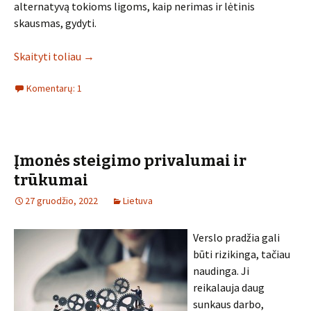
alternatyvą tokioms ligoms, kaip nerimas ir lėtinis
skausmas, gydyti.
Skaityti toliau
→
Komentarų: 1
Įmonės steigimo privalumai ir
trūkumai
27 gruodžio, 2022
Lietuva
Verslo pradžia gali
būti rizikinga, tačiau
naudinga. Ji
reikalauja daug
sunkaus darbo,