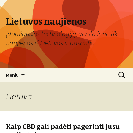
Lietuvos naujienos
Įdomiausios technologijų, verslo ir ne tik
naujienos iš Lietuvos ir pasaulio.
Eiti
Ieškoti:
Meniu
prie
turinio
Lietuva
Kaip CBD gali padėti pagerinti jūsų