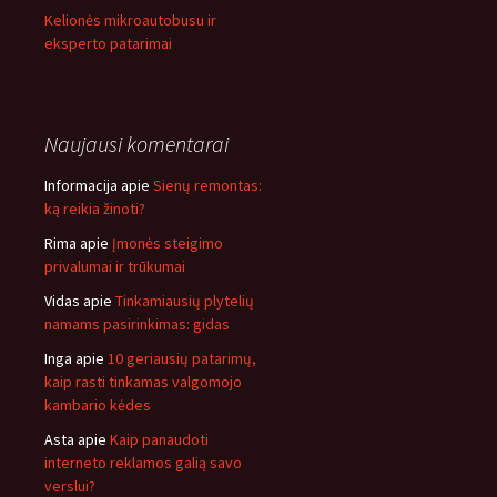
Kelionės mikroautobusu ir
eksperto patarimai
Naujausi komentarai
Informacija
apie
Sienų remontas:
ką reikia žinoti?
Rima
apie
Įmonės steigimo
privalumai ir trūkumai
Vidas
apie
Tinkamiausių plytelių
namams pasirinkimas: gidas
Inga
apie
10 geriausių patarimų,
kaip rasti tinkamas valgomojo
kambario kėdes
Asta
apie
Kaip panaudoti
interneto reklamos galią savo
verslui?