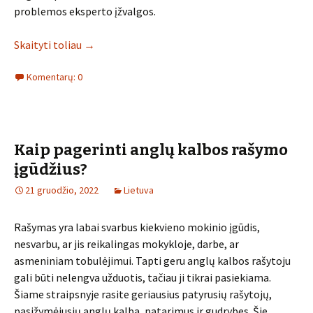
problemos eksperto įžvalgos.
Skaityti toliau
→
Komentarų: 0
Kaip pagerinti anglų kalbos rašymo
įgūdžius?
21 gruodžio, 2022
Lietuva
Rašymas yra labai svarbus kiekvieno mokinio įgūdis,
nesvarbu, ar jis reikalingas mokykloje, darbe, ar
asmeniniam tobulėjimui. Tapti geru anglų kalbos rašytoju
gali būti nelengva užduotis, tačiau ji tikrai pasiekiama.
Šiame straipsnyje rasite geriausius patyrusių rašytojų,
pasižymėjusių anglų kalba, patarimus ir gudrybes. Šie