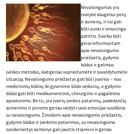
Nevaisingumas yra
realybė daugeliui porų
ir asmenų, ir tai gali
būti sunki ir emocinga
patirtis. Svarbu būti
gerai informuotam
apie nevaisingumo
priežastis, gydymo
būdus ir galimus
įveikos metodus, kad geriau suprastumėte ir suvaldytumėte
situaciją. Nevaisingumo priežastys gali būti įvairios – nuo
medicininių būklių iki gyvenimo būdo veiksnių, o gydymo
būdai gali būti medikamentinis, chirurginis ir pagalbinio
apvaisinimo. Be to, yra įvairių įveikos patarimų, padedančių
asmenims ir poroms geriau valdyti savo emocijas susidūrus
su nevaisingumu. Žinodami apie nevaisingumo priežastis,
gydymo būdus ir įveikimo patarimus, su nevaisingumu
susiduriantys asmenys gali jaustis stipresni ir geriau