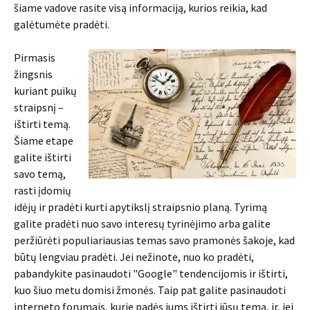
šiame vadove rasite visą informaciją, kurios reikia, kad
galėtumėte pradėti.
Pirmasis
žingsnis
kuriant puikų
straipsnį –
ištirti temą.
Šiame etape
galite ištirti
savo temą,
rasti įdomių
idėjų ir pradėti kurti apytikslį straipsnio planą. Tyrimą
galite pradėti nuo savo interesų tyrinėjimo arba galite
peržiūrėti populiariausias temas savo pramonės šakoje, kad
būtų lengviau pradėti. Jei nežinote, nuo ko pradėti,
pabandykite pasinaudoti "Google" tendencijomis ir ištirti,
kuo šiuo metu domisi žmonės. Taip pat galite pasinaudoti
interneto forumais, kurie padės jums ištirti jūsų temą, ir, jei