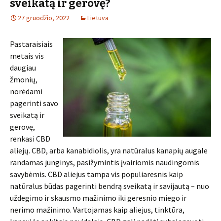
sveikatą ir gerovę?
27 gruodžio, 2022
Lietuva
Pastaraisiais
metais vis
daugiau
žmonių,
norėdami
pagerinti savo
sveikatą ir
gerovę,
renkasi CBD
aliejų. CBD, arba kanabidiolis, yra natūralus kanapių augale
randamas junginys, pasižymintis įvairiomis naudingomis
savybėmis. CBD aliejus tampa vis populiaresnis kaip
natūralus būdas pagerinti bendrą sveikatą ir savijautą – nuo
uždegimo ir skausmo mažinimo iki geresnio miego ir
nerimo mažinimo. Vartojamas kaip aliejus, tinktūra,