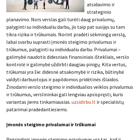
atsidavimo ir
strateginio
planavimo. Nors verslas gali turėti daug privalumų,
palyginti su individualiu darbu, jis taip pat susijęs su tam
tikra rizika ir trūkumais. Norint pradėti sėkmingą verslą,
labai svarbu suprasti įmonės steigimo privalumus ir
trūkumus, palyginti su individualiu darbu. Privalumai –
galimybė naudotis didesniais finansiniais ištekliais, verslo
kontrolė ir galimybė uždirbti daugiau pinigų. Kita vertus,
trūkumai yra šie: didesnė atsakomybė ir rizika, būtinybė
valdyti darbuotojus ir papildomos pridėtinės išlaidos.
Žinodami verslo steigimo ir individualios veiklos privalumus
ir trūkumus, verslininkai gali lengviau apsispręsti, kuris
variantas jiems tinkamiausias.
uzsidirbu.lt
ir specialistų
patarimai pradedantiesiems.
Įmonės steigimo privalumai ir trūkumai
Pagrindinis įmonės steigimo privalumas yra tas, kad ji