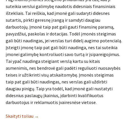
suteikia verslui galimybę naudotis didesniais finansiniais
ištekliais. Tai reiškia, kad įmonė gali sudaryti didesnes
sutartis, pirkti geresnę įrangą ir samdyti daugiau
darbuotojų. Įmonė taip pat gali gauti finansinę paramą,
pavyzdžiui, paskolas ir dotacijas. Todėl įmonės steigimas
gali būti naudingas, jei verslas turi didelį augimo potencialą.
Įsteigti įmonę taip pat gali būti naudinga, nes tai suteikia
įmonei galimybę kontroliuoti savo turtą ir įsipareigojimus.
Tai ypač naudinga steigiant verslą kartu su kitais
asmenimis, nes bendrovė gali padėti reguliuoti nuosavybės
teises ir užtikrinti visų atskaitomybę. Įmonės steigimas
taip pat gali būti naudingas, nes verslas gali uždirbti
daugiau pinigų. Taip yra todėl, kad įmonė gali nustatyti
didesnius paslaugų įkainius, įdarbinti kvalifikuotus
darbuotojus ir reklamuotis įvairesnėse vietose.
Skaityti toliau
→